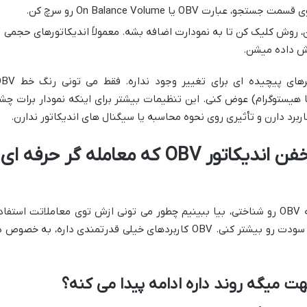
بارت OBV یا On Balance Volume رو سرچ کن.
ن، روش کلیک کن تا به نمودارت اضافه بشه. معمولاً اندیکاتورهای حجمی
هیستوگرام) عوض کنی. این تنظیمات بیشتر برای اینکه نمودار برات چش
اربرد دارن و تأثیری روی نحوه محاسبه یا سیگنال های اندیکاتور ندارن.
کاربردها و استراتژی های خفن اندیکاتور OBV که معامله گر حرفه ای
خب، رسیدیم به بخش جذاب ماجرا! حالا که OBV رو شناختی، بیا ببینیم چطور می تونی ازش توی معاملاتت استفا
کنی تا حسابی سیگنال های دقیقی بگیری و سودت رو بیشتر کنی. OBV کاربردهای خیلی قدرتمندی داره، به خصوص