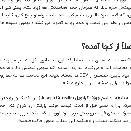
مون چیزیه که بهت نشون میده چقدر شور و هیجان (یا ترس و نگرانی
 قیمتش میره بالا، اگه همزمان حجم معاملاتش هم زیاد بشه، یعنی کلی آد
 اگه قیمت بره بالا ولی حجم کم باشه، باید حواستو جمع کنی، شاید ای
ر نباشه. اندیکاتور OBV دقیقاً همین رابطه بین قیمت و حجم رو به تصویر می کشه و بهمون نشونه ه
O
هست، به معنای حجم تعادلیئه. این اندیکاتور مثل یه متر میمونه ک
عاملات اندازه می گیره. به زبون ساده، اگه سهمی قیمتش بالا بره، حج
اون روز به OBV اضافه میشه و اگه قیمتش بیاد پایین، حجمش از OBV کم میشه. نتیجه این محاسبه هم یه خط ر
ارد دارایی میشه یا ازش خارج میشه.
جوزف گرانویل
(Joseph Granville) این اندیکاتور رو معر
حرکه بازاره. یعنی قبل از اینکه قیمت حرکت بزرگش رو شروع کنه، حج
، حرکت بعدی قیمت رو پیش بینی کرد. اون می گفت که تغییرات حجم مث
سد بشکنه، سیلاب راه میفته. این سیلاب همون حرکت قیمته!