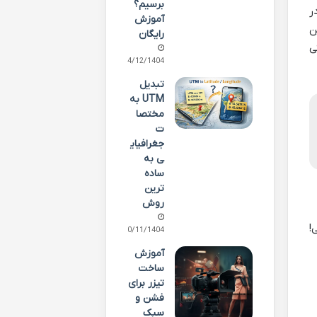
برسیم؟
ر
آموزش
این
رایگان
عنی
24/12/1404
تبدیل
UTM به
مختصا
ت
جغرافیای
ی به
ساده
ترین
روش
!
20/11/1404
آموزش
ساخت
تیزر برای
فشن و
سبک