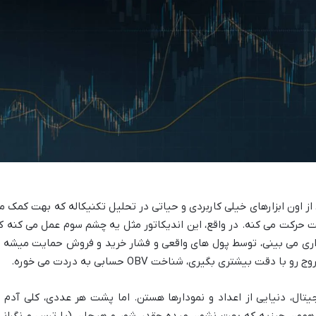
ور OBV یا On Balance Volume، یکی از اون ابزارهای خیلی کاربردی و حیاتی در تحلیل تکنیکاله که بهت کمک 
 حرکت می کنه. در واقع، این اندیکاتور مثل یه چشم سوم عمل می کنه ک
ری می بینی، توسط پول های واقعی و فشار خرید و فروش حمایت میشه ی
 بیشتری بگیری، شناخت OBV حسابی به دردت می خوره.
یتال، دنیایی از اعداد و نمودارها هستن. اما پشت هر عددی، کلی آدم ب