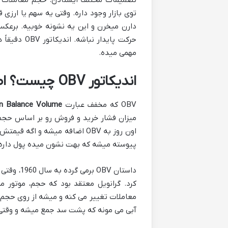
تصمیمات مختلف ایستادن. حجم معاملات ه
توی بازار وجود داره. وقتی یه سهم یا ارزی
دارن میخرن و این یه نشونه خوبیه. برعکس،
حرکت پایدا
مهمی میده.
اندیکاتور OBV چیست؟ اصلاً از کجا آمده؟
OBV که مخفف عبارت
n Balance Volume
میزان فشار خرید و فروش رو بر اساس حجم م
پیوسته میشه که بهت نشون میده پول داره و
داستان OBV برمی گرده به سال 1960، وقتی یه نابغه به اسم
کرد. گرانویل معتقد بود که حجم، موتور م
معاملات تغییر می کنه و میشه از روی حجم
آبی می مونه که پشت سد جمع میشه و وقتی 