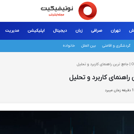
زش
تهران
صرافی
زبان
دیجیتال
اپلیکیشن
مدیریت
گردشگری و اقامتی
بین الملل
خانواده