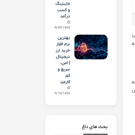
ماینینگ
و کسب
درآمد
19/09/1404
ا
بهترین
ونه یه
نرم افزار
خرید ارز
دیجیتال
| امن،
سریع و
کم
نه
کارمزد
 این
09/10/1404
بحث های داغ