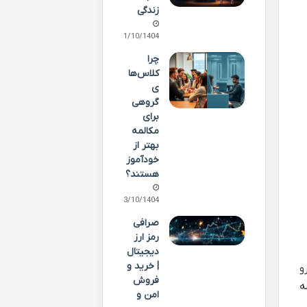
زندگی
21/10/1404
چرا
کلاس‌ها
ی
گروهی
برای
مکالمه
بهتر از
خودآموز
هستند؟
13/10/1404
صرافی
رمز ارز
دیجیتال
| خرید و
ی و حجمی اون برای ۸ روز متوالی به این شکله. ما می خوایم OBV رو
فروش
شه
امن و