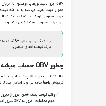
OBV جزو اندیکاتورهای مومنتوم یا جر
این حرکت صعودی ممکنه قلابی باشه و دوامی نداشته 
جوزف گرانو
بزرگ قیمت اتفاق میفتن.
چطور OBV حساب میشه؟ فرمولش خیلی ساده س!
حالا که فهمیدیم OBV چی
فرمولش واقعاً ساده س و بر اساس چند تا قا
وقتی قیمت بسته شدن امروز از دیروز 
حجم معاملات امروز به OBV دیروز اضافه میشه.