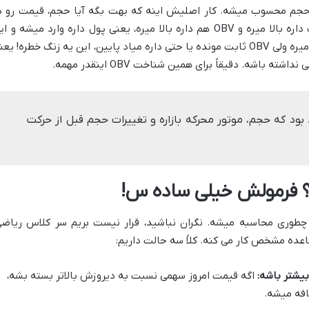
یان حجم محسوب میشه. کار اصلیش اینه که بهت بگه آیا حجم، قیمت رو د
همون جهت تایید می کنه یا نه. اگه قیمت داره بالا میره و OBV هم داره بالا میره، یعنی پول داره وارد میشه و 
حرکت صعودی قویه. اما اگه قیمت داره بالا میره ولی OBV ثابت مونده یا حتی داره میاد پایین، این یه زنگ خطره! ی
باشه. دقیقاً برای همین شناخت OBV اینقدر مهمه.
یل، خالق OBV، معتقد بود که حجم، موتور محرکه بازاره و تغییرات حجم قبل از حرکت
ه، بیاین ببینیم چطوری محاسبه میشه. نگران نباشید، قرار نیست بریم سر کلاس ریاضی
عده مشخص کار می کنه. کلاً سه حالت داریم:
بیشتر باشه:
اگه قیمت امروز سهمی نسبت به دیروزش بالاتر بسته بشه،