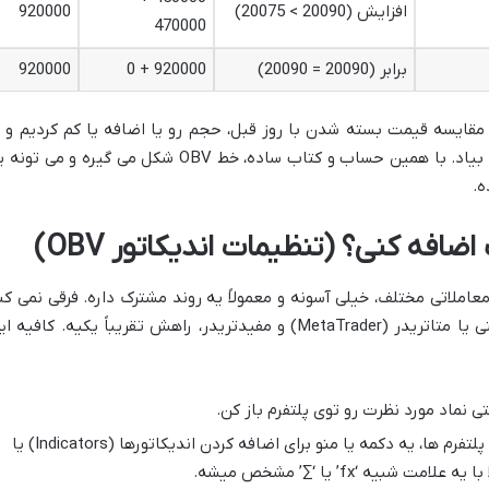
افزایش (20090 > 20075)
920000
470000
برابر (20090 = 20090)
920000 + 0
920000
مقایسه قیمت بسته شدن با روز قبل، حجم رو یا اضافه یا کم کردیم و ی
ثابت نگه داشتیم تا OBV اون روز به دست بیاد. با همین حساب و کتاب ساده، خط OBV شکل می گیره و می ت
ه.
 OBV به پلتفرم های معاملاتی مختلف، خیلی آسونه و معمولاً یه روند مشترک داره. فرقی نمی ک
توی تریدینگ ویو (TradingView) کار می کنی یا متاتریدر (MetaTrader) و مفیدتریدر، راهش تقریباً یکیه. کافیه
تی نماد مورد نظرت رو توی پلتفرم باز کن.
توی اکثر پلتفرم ها، یه دکمه یا منو برای اضافه کردن اندیکاتورها (Indicators) یا