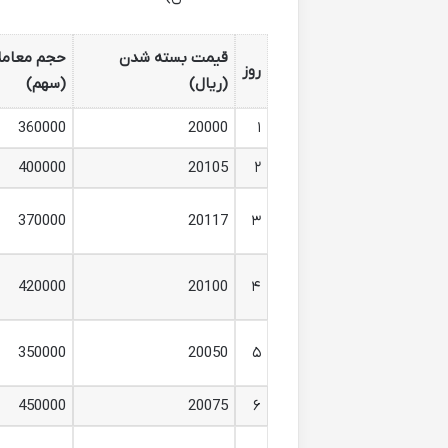
قیمت بسته شدن
حجم معامل
روز
(ریال)
(سهم)
360000
20000
۱
400000
20105
۲
370000
20117
۳
420000
20100
۴
350000
20050
۵
450000
20075
۶