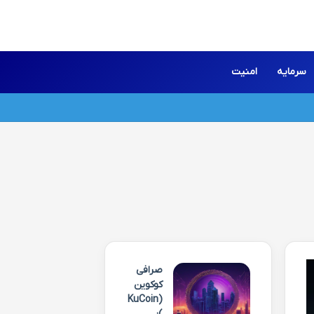
سرمایه
امنیت
صرافی
کوکوین
(KuCoin