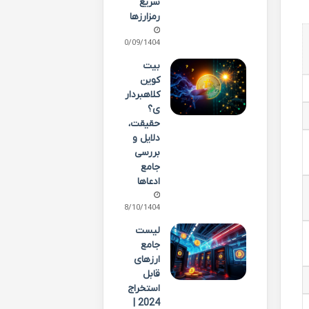
سریع
رمزارزها
30/09/1404
بیت
کوین
کلاهبردار
ی؟
حقیقت،
دلایل و
بررسی
جامع
ادعاها
08/10/1404
لیست
جامع
ارزهای
قابل
استخراج
2024 |