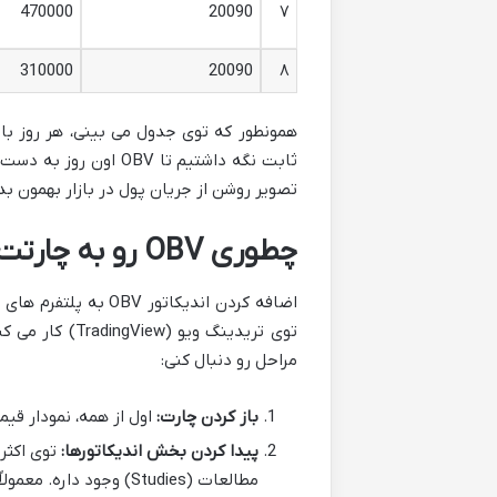
470000
20090
۷
310000
20090
۸
همونطور که توی جدول می بینی، هر روز با 
تصویر روشن از جریان پول در بازار بهمون بد
چطوری OBV رو به چارتت اضافه کنی؟ (تنظیمات اندیکاتور OBV)
اضافه کردن اندیکاتور
مراحل رو دنبال کنی:
باز کردن چارت:
اول از همه، نمودار قیم
پیدا کردن بخش اندیکاتورها:
مطالعات (Studies) وجود داره. معمولاً با یه علامت شبیه ‘fx’ یا ‘∑’ مشخص میشه.