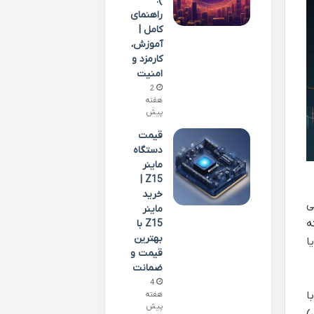
):
راهنمای
کامل |
آموزش،
کارمزد و
امنیت
2
هفته
پیش
قیمت
دستگاه
ماینر
Z15 |
خرید
می
ماینر
ه
Z15 با
بهترین
ا
قیمت و
ضمانت
4
ا
هفته
پیش