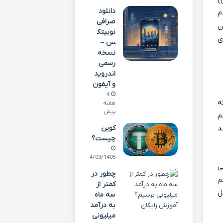
)
دانلود
م
صرافی
ن
نوبیتک
ای
س –
نسخه
رسمی
اندروید
و آیفون
4
ه
هفته
پیش
م
وند
کوین
چیست؟
24/03/1405
فی
چطور در
م
کمتر از
ل
سه ماه
به درآمد
میلیونی