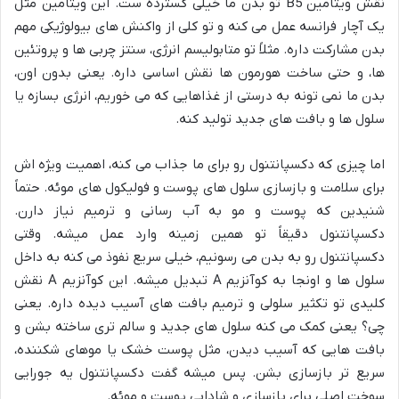
نقش ویتامین B5 تو بدن ما خیلی گسترده ست. این ویتامین مثل
یک آچار فرانسه عمل می کنه و تو کلی از واکنش های بیولوژیکی مهم
بدن مشارکت داره. مثلاً تو متابولیسم انرژی، سنتز چربی ها و پروتئین
ها، و حتی ساخت هورمون ها نقش اساسی داره. یعنی بدون اون،
بدن ما نمی تونه به درستی از غذاهایی که می خوریم، انرژی بسازه یا
سلول ها و بافت های جدید تولید کنه.
اما چیزی که دکسپانتنول رو برای ما جذاب می کنه، اهمیت ویژه اش
برای سلامت و بازسازی سلول های پوست و فولیکول های موئه. حتماً
شنیدین که پوست و مو به آب رسانی و ترمیم نیاز دارن.
دکسپانتنول دقیقاً تو همین زمینه وارد عمل میشه. وقتی
دکسپانتنول رو به بدن می رسونیم، خیلی سریع نفوذ می کنه به داخل
سلول ها و اونجا به کوآنزیم A تبدیل میشه. این کوآنزیم A نقش
کلیدی تو تکثیر سلولی و ترمیم بافت های آسیب دیده داره. یعنی
چی؟ یعنی کمک می کنه سلول های جدید و سالم تری ساخته بشن و
بافت هایی که آسیب دیدن، مثل پوست خشک یا موهای شکننده،
سریع تر بازسازی بشن. پس میشه گفت دکسپانتنول یه جورایی
سوخت اصلی برای بازسازی و شادابی پوست و موئه.