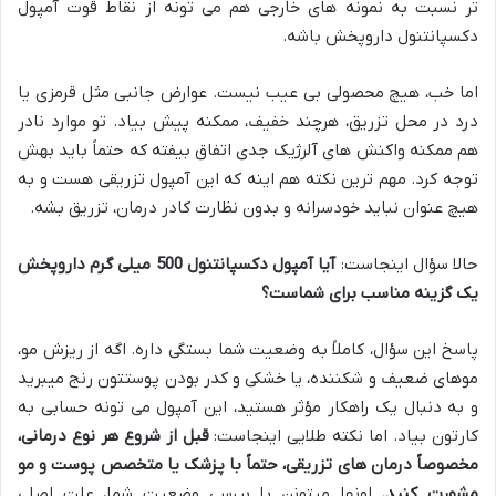
تر نسبت به نمونه های خارجی هم می تونه از نقاط قوت آمپول
دکسپانتنول داروپخش باشه.
اما خب، هیچ محصولی بی عیب نیست. عوارض جانبی مثل قرمزی یا
درد در محل تزریق، هرچند خفیف، ممکنه پیش بیاد. تو موارد نادر
هم ممکنه واکنش های آلرژیک جدی اتفاق بیفته که حتماً باید بهش
توجه کرد. مهم ترین نکته هم اینه که این آمپول تزریقی هست و به
هیچ عنوان نباید خودسرانه و بدون نظارت کادر درمان، تزریق بشه.
حالا سؤال اینجاست:
آیا آمپول دکسپانتنول 500 میلی گرم داروپخش
یک گزینه مناسب برای شماست؟
پاسخ این سؤال، کاملاً به وضعیت شما بستگی داره. اگه از ریزش مو،
موهای ضعیف و شکننده، یا خشکی و کدر بودن پوستتون رنج میبرید
و به دنبال یک راهکار مؤثر هستید، این آمپول می تونه حسابی به
کارتون بیاد. اما نکته طلایی اینجاست:
قبل از شروع هر نوع درمانی،
مخصوصاً درمان های تزریقی، حتماً با پزشک یا متخصص پوست و مو
مشورت کنید.
اونها میتونن با بررسی وضعیت شما، علت اصلی