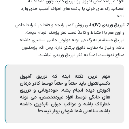
افراد غیرمتخصص آمپول رو تزریق کنید، چون ممکنه به
اعصاب، رگ های خونی یا بافت های اطراف آسیب جدی وارد
بشه.
تزریق وریدی (IV):
این روش کمتر رایجه و فقط در شرایط خاص
و اون هم با احتیاط و کاملاً تحت نظر پزشک انجام میشه.
تزریق مستقیم به رگ می تونه عوارض جانبی بیشتری داشته
باشه و نیاز به نظارت دقیق پزشکی داره. پس اگه پزشکتون
صلاح ندونست، اصلاً به فکر تزریق وریدی نباشید.
مهم ترین نکته اینه که تزریق آمپول
دکسپانتنول باید حتماً و حتماً توسط کادر درمان
آموزش دیده انجام بشه. خوددرمانی و تزریق
های خانگی توسط افراد غیرمتخصص، می تونه
خطرناک باشه و عواقب جبران ناپذیری داشته
باشه. سلامتی شما شوخی بردار نیست!