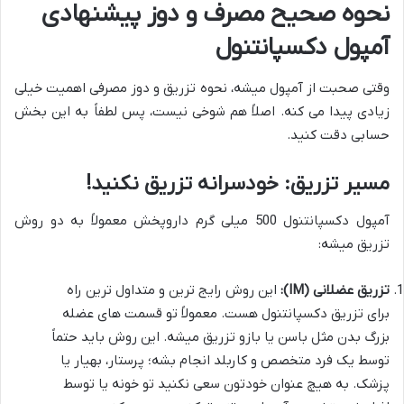
نحوه صحیح مصرف و دوز پیشنهادی
آمپول دکسپانتنول
وقتی صحبت از آمپول میشه، نحوه تزریق و دوز مصرفی اهمیت خیلی
زیادی پیدا می کنه. اصلاً هم شوخی نیست، پس لطفاً به این بخش
حسابی دقت کنید.
مسیر تزریق: خودسرانه تزریق نکنید!
آمپول دکسپانتنول 500 میلی گرم داروپخش معمولاً به دو روش
تزریق میشه:
تزریق عضلانی (IM):
این روش رایج ترین و متداول ترین راه
برای تزریق دکسپانتنول هست. معمولاً تو قسمت های عضله
بزرگ بدن مثل باسن یا بازو تزریق میشه. این روش باید حتماً
توسط یک فرد متخصص و کاربلد انجام بشه؛ پرستار، بهیار یا
پزشک. به هیچ عنوان خودتون سعی نکنید تو خونه یا توسط