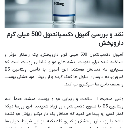
نقد و بررسی آمپول دکسپانتنول 500 میلی گرم
داروپخش
آمپول دکسپانتنول 500 میلی گرم داروپخش، یک راهکار مؤثر و
شناخته شده برای تقویت ریشه های مو و شادابی پوست است که
بسیاری به دنبالش هستند؛ این آمپول با تأمین ویتامین B5
ضروری، به بازسازی سلول ها کمک کرده و از ریزش مو، خشکی پوست
و ضعف ناخن ها جلوگیری می کند.
وقتی صحبت از سلامت و زیبایی مو و پوست میشه، حتماً اسم
ویتامین B5 یا همون دکسپانتنول رو زیاد شنیدید. این روزها دیگه
کمتر کسی رو پیدا می کنید که حداقل یک بار درگیر ریزش مو نشده
باشه یا پوستش از خشکی و کدری گله نکنه. تو این شرایط، خیلی ها