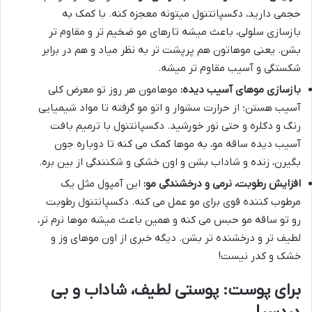
حجمی دارید، دکسپانتنول میتونه معجزه کنه. با کمک به
بازسازی سلولی، باعث میشه تارهای مو ضخیم تر و مقاوم تر
بشن. یعنی موهاتون هم پرپشت تر به نظر میاد و هم در برابر
شکستگی و آسیب مقاوم تر میشه.
بازسازی موهای آسیب دیده:
موهامون هر روز تو معرض کلی
آسیب هستن؛ از حرارت سشوار و اتو مو گرفته تا مواد شیمیایی
رنگ و دکلره و حتی نور خورشید. دکسپانتنول با ترمیم بافت
آسیب دیده ساقه مو، به موها کمک می کنه تا دوباره جون
بگیرن، زنده و شاداب بشن و اون خشکی و شکنندگی از بین بره.
افزایش رطوبت، نرمی و درخشندگی مو:
این آمپول مثل یک
مرطوب کننده قوی برای مو عمل می کنه. دکسپانتنول رطوبت
رو تو ساقه مو حبس می کنه و همین باعث میشه موها نرم تر،
لطیف تر و درخشنده تر بشن. دیگه خبری از اون موهای وز و
خشک و کدر نیست!
برای پوست: پوستی لطیف، شاداب و بی