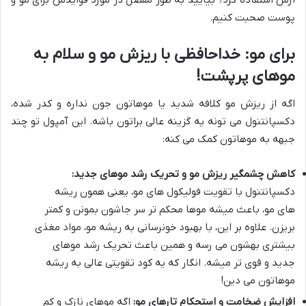
پوست صحبت کنیم.
برای مو: خداحافظی با ریزش مو و سلام به
موهای پرپشت!
اگه از ریزش مو کلافه شدید یا موهاتون جون نداره و کدر شده،
دکسپانتنول می تونه یه گزینه عالی براتون باشه. این آمپول تو چند
جبهه به موهاتون کمک می کنه:
کاهش چشمگیر ریزش مو و تحریک رشد موهای جدید:
دکسپانتنول با تقویت فولیکول های مو، یعنی همون ریشه
های مو، باعث میشه موها محکم تر سر جاشون بمونن و کمتر
بریزن. علاوه بر این، با بهبود خونرسانی به ریشه مو، مواد مغذی
بیشتری بهشون می رسه و همین باعث تحریک رشد موهای
جدید و قوی تر میشه. انگار که یه کود تقویتی عالی به ریشه
موهاتون می دین!
افزایش ضخامت و استحکام تارهای مو:
اگه موهای نازک و کم