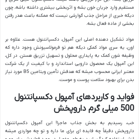
مستقیم وارد جریان خون بشه و اثربخشی بیشتری داشته باشه، چون
دیگه خبری از مراحل جذب گوارشی نیست که ممکنه باعث هدر رفتن
بخشی از ماده فعال بشه.
مواد تشکیل دهنده اصلی این آمپول، دکسپانتنول هست. علاوه بر
اون، یه سری مواد کمکی دیگه هم تو فرمولاسیونش وجود داره که
وظیفه شون کمک به پایداری محلول و تسهیل تزریق هستن. در کل،
این آمپول یک محصول دارویی استاندارد و با کیفیت از یک شرکت
معتبر ایرانی محسوب میشه که هدفش تأمین ویتامین B5 مورد نیاز
بدن برای بهبود سلامت پوست و موست.
فواید و کاربردهای آمپول دکسپانتنول
500 میلی گرم داروپخش
خب، رسیدیم به بخش جذاب ماجرا! این آمپول دکسپانتنول
داروپخش دقیقاً چه فایده ای برای ما داره و تو چه مواردی میشه
ازش استفاده کرد؟ بیایید به طور مفصل در مورد فوایدش برای مو و