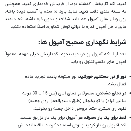
کنید. اگه تاریخش گذشته بود، از خریدش خودداری کنید. همچنین
به بسته بندی دقت کنید. نباید پاره، له شده یا آسیب دیده باشه.
روی ویال های آمپول هم باید شفاف و بدون ذره باشه. اگه دیدید
مایع داخل آمپول کدره یا ذراتی توش شناوره، اصلاً استفاده نکنید.
شرایط نگهداری صحیح آمپول ها:
بعد از اینکه آمپول رو خریدید، نحوه نگهداریش خیلی مهمه. معمولاً
آمپول های دکسپانتنول رو باید:
دور از نور مستقیم خورشید:
نور میتونه باعث تجزیه ماده
فعال بشه.
در دمای مشخص:
معمولاً تو دمای اتاق (بین 15 تا 30 درجه
سانتی گراد) یا تو یخچال (طبق دستورالعمل روی جعبه)
نگهداری میشن. حتماً بروشور داخل جعبه رو بخونید.
فقط برای یک بار مصرف:
هر آمپول برای یک بار تزریق هست.
اگه آمپولی رو باز کردید و ازش استفاده کردید، باقیمانده اش