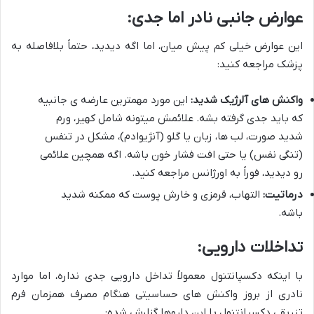
عوارض جانبی نادر اما جدی:
این عوارض خیلی کم پیش میان، اما اگه دیدید، حتماً بلافاصله به
پزشک مراجعه کنید:
واکنش های آلرژیک شدید:
این مورد مهمترین عارضه ی جانبیه
که باید جدی گرفته بشه. علائمش میتونه شامل کهیر، ورم
شدید صورت، لب ها، زبان یا گلو (آنژیوادم)، مشکل در تنفس
(تنگی نفس) یا حتی افت فشار خون باشه. اگه همچین علائمی
رو دیدید، فوراً به اورژانس مراجعه کنید.
درماتیت:
التهاب، قرمزی و خارش پوست که ممکنه شدید
باشه.
تداخلات دارویی:
با اینکه دکسپانتنول معمولاً تداخل دارویی جدی نداره، اما موارد
نادری از بروز واکنش های حساسیتی هنگام مصرف همزمان فرم
تزریقی دکسپانتنول با این داروها گزارش شده: