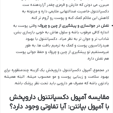
میبرن، می دونن که خارش و قرمزی چقدر آزاردهنده ست.
دکسپانتنول خاصیت ضدالتهابی ملایمی داره و میتونه به
کاهش این علائم کمک کنه و پوست رو آروم تر کنه.
نقش در جوانسازی و پیشگیری از چین و چروک:
وقتی پوست به
اندازه کافی مرطوب باشه و سلول هاش به خوبی بازسازی بشن،
شاداب تر و جوان تر به نظر میاد. دکسپانتنول با بهبود
هیدراتاسیون پوست و کمک به ترمیم بافت ها، به طور
غیرمستقیم تو پیشگیری از چین و چروک و حفظ جوانی پوست
هم نقش داره.
در مجموع، آمپول دکسپانتنول داروپخش یک گزینه چندمنظوره برای
بهبود سلامت و زیبایی پوست و مو محسوب میشه. البته همیشه
یادتون باشه که مصرف هر دارویی باید تحت نظر پزشک باشه.
مقایسه آمپول دکسپانتنول داروپخش
با آمپول بپانتن: آیا تفاوتی وجود دارد؟