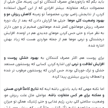
باید بگم که بازخوردهای مصرف کنندگان تو این زمینه، مثل خیلی از
محصولات دیگه، متفاوته. بیشتر افرادی که از این آمپول استفاده
کردن، از نتایجش راضی بودن، مخصوصاً تو زمینه
کاهش ریزش مو و
بهبود وضعیت کلی موها
. خیلی ها گزارش دادن که بعد از یک دوره
مصرف، ریزش موهاشون کمتر شده، موهاشون ضخیم تر و جون دارتر
به نظر میاد و حتی حس کردن موهای جدیدی هم در اومده. افزایش
درخشندگی و نرمی موها هم از جمله مواردی هست که زیاد بهش
اشاره شده.
برای پوست هم، اکثر مصرف کنندگان به
بهبود خشکی پوست و
افزایش لطافت و نرمی
اون اشاره کردن. کسایی که پوستشون مستعد
خشکی و ترک خوردگی بوده، حس کردن که پوستشون مرطوب تر شده
و انعطاف پذیری بیشتری پیدا کرده.
اما نکته مهمی که باید یادتون باشه اینه که
نتایج کاملاً فردی هستن
و ممکنه برای هر کس متفاوت باشه.
عواملی مثل علت ریزش مو،
وضعیت سلامتی کلی بدن، رژیم غذایی و حتی ژنتیک، همگی تو میزان
و سرعت مشاهده نتایج تأثیرگذارن. مثلاً کسی که ریزش موی ارثی