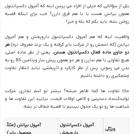
یکی از سؤالاتی که خیلی از افراد می پرسن اینه که آمپول دکسپانتنول
همون بپانتن هست یا با هم فرق دارن؟ خب، برای اینکه قضیه
روشن بشه، باید بگم که بله و خیر!
واقعیت اینه که هم آمپول دکسپانتنول داروپخش و هم آمپول
بپانتن (که اسمش رو از شرکت بایر گرفته و یک برند معروف تره)
هر
دو حاوی ماده فعال دکسپانتنول هستن.
یعنی از نظر ماده اصلی،
هیچ تفاوتی با هم ندارن و هر دو همون پیش ساز ویتامین B5 رو به
بدن می رسونن. پس از نظر کارکرد و اثربخشی، نباید انتظار تفاوت
چشمگیری رو داشته باشیم.
حالا تفاوت ها کجا ظاهر میشه؟ بیشتر تو اسم تجاری، شرکت
تولیدکننده، دسترسی و گاهی اوقات قیمت. بیایید این تفاوت ها و
شباهت ها رو تو یک جدول ببینیم تا قضیه شفاف تر بشه:
آمپول دکسپانتنول
آمپول بپانتن (مثلاً
ویژگی
داروپخش
محصول بایر)