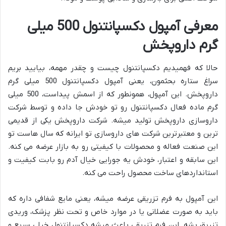
معرفی آمپول دکسپانتنول 500 میلی
گرم داروپخش
حالا که فهمیدیم دکسپانتنول چیست و چقدر مهمه، بیایید بریم
سراغ ستاره بحثمون، یعنی آمپول دکسپانتنول 500 میلی گرم
داروپخش. این آمپول، همونطور که از اسمش پیداست، 500 میلی
گرم ماده فعال دکسپانتنول رو تو خودش جا داده و توسط شرکت
داروسازی داروپخش تولید میشه. شرکت داروپخش یکی از قدیمی
ترین و معتبرترین شرکت های داروسازی تو ایرانه که سال هاست تو
این صنعت فعاله و محصولات با کیفیتی رو به بازار عرضه می کنه.
این سابقه و اعتبار، خودش یه جورایی خیال آدم رو بابت کیفیت و
استانداردهای ساخت محصول راحت می کنه.
این آمپول به فرم تزریقی عرضه میشه، یعنی مایع شفافی داره که
باید به صورت عضلانی یا در موارد خاص و تحت نظر پزشک، وریدی
تزریق بشه. این فرم تزریقی باعث میشه دکسپانتنول خیلی سریع و