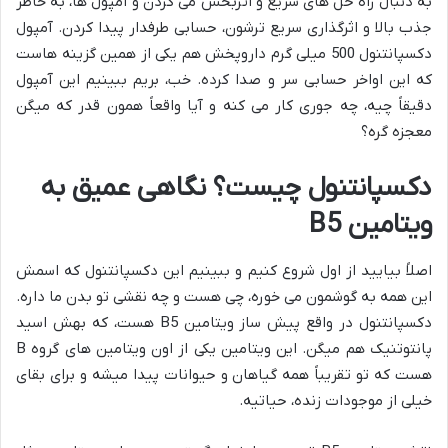
به دنبال راه حل های سریع و اثربخش می گردن و آمپول ها، به خاطر
جذب بالا و اثرگذاری سریع ترشون، حسابی طرفدار پیدا کردن. آمپول
دکسپانتنول 500 میلی گرم داروپخش هم یکی از همین گزینه هاست
که این اواخر حسابی سر و صدا کرده. خب، بریم ببینیم این آمپول
دقیقاً چیه، چه جوری کار می کنه و آیا واقعاً همون قدر که میگن
معجزه گره؟
دکسپانتنول چیست؟ نگاهی عمیق به
ویتامین B5
اصلاً بیایید از اول شروع کنیم و ببینیم این دکسپانتنول که اسمش
این همه به گوشمون می خوره، چی هست و چه نقشی تو بدن ما داره.
دکسپانتنول در واقع پیش ساز ویتامین B5 هست، که بهش اسید
پانتوتنیک هم میگن. این ویتامین یکی از اون ویتامین های گروه B
هست که تو تقریباً همه گیاهان و حیوانات پیدا میشه و برای بقای
خیلی از موجودات زنده، حیاتیه.