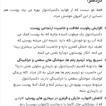
دردسر!
فقط مو نیست که از فواید دکسپانتنول بهره می بره، پوست هم
حسابی از این آمپول خوشش میاد.
افزایش رطوبت، لطافت و خاصیت ارتجاعی پوست:
دکسپانتنول یک مرطوب کننده عالیه که به پوست کمک می
کنه آب رو تو خودش نگه داره. نتیجه اش میشه پوستی که
لطیف تره، خشکی کمتری داره و خاصیت کشسانی بیشتری پیدا
می کنه. انگار پوستتون دوباره نفس می کشه.
تسریع روند ترمیم زخم ها، سوختگی های سطحی و خراشیدگی
ها:
یادتونه گفتیم دکسپانتنول تو بازسازی سلولی نقش داره؟
این خاصیت تو ترمیم زخم ها هم خیلی به کار میاد. اگه بریدگی
کوچیک، سوختگی سطحی یا خراشیدگی دارید، دکسپانتنول
میتونه سرعت بهبودش رو بیشتر کنه و کمک کنه پوست سریع
تر بازسازی بشه.
کاهش التهاب، خارش و قرمزی در بیماری های پوستی:
افرادی
که از مشکلاتی مثل اگزما یا درماتیت (التهاب پوست) رنج