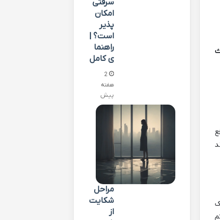
سرقتی
امکان
پذیر
است؟ |
راهنما
ث
ی کامل
2
هفته
پیش
ع
د
مراحل
شکایت
ک
از
م