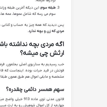
برادرها میشه.
طبقه سوم:
این دیگه آخرین طبقه وراث 
سوم می رسه که شامل عموها، عمه ها، د
پس دیدید که همه چیز یه حساب و کتابی داره
مردی که زن و بچه ندارد
.
اگه مردی بچه نداشته باش
ارثش چی میشه؟
خب، رسیدیم به سناریوی اصلی بحثمون. فرض ک
فوتش در قید حیات بوده. اینجاست که قانون
مشخصه و مابقی اموال هم طبق همون طبقاتی ک
سهم همسر دائمی چقدره؟
قانون مدنی توی ماد
چهارم» از کل اموال شوهرش رو به ارث میبر