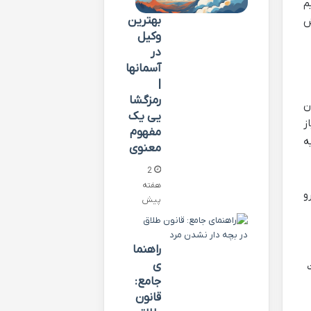
م
بهترین
ش
وکیل
در
آسمانها
|
رمزگشا
ن
یی یک
ز
مفهوم
ه
معنوی
2
هفته
و
پیش
راهنما
ی
جامع:
قانون