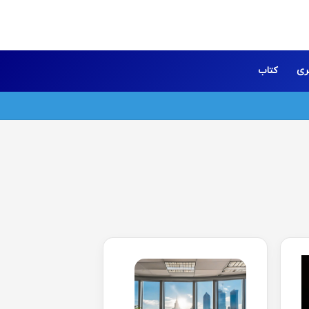
ری
کتاب