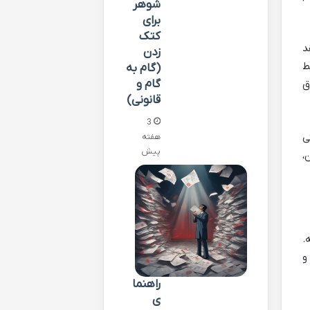
شوهر
برای
کتک
د
زدن
ط
(گام به
گام و
ق
قانونی)
3
، یعنی
هفته
پیش
لیارد تومان،
ه.
و
راهنما
ی