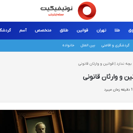
ق
طلا
تهران
قوانین
طلاق
متخصص
آسم
گردشگ
گردشگری و اقامتی
بین الملل
خانواده
چه ندارد | قوانین و وارثان قانونی
ین و وارثان قانونی