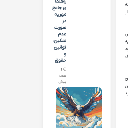
راهنما
ه
ی جامع
ز
مهریه
در
صورت
ش
عدم
تمکین:
ه
قوانین
،
و
ف
حقوق
1
هفته
ن
پیش
ن
د