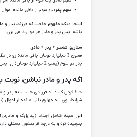
سهم مادر:
یک سوم از باقی مانده اموال
سهم پدر:
دو سوم از باقی مانده اموال.
اینجا دیگه مفهوم حاجب که فرزند، پدر و م
باشه. پس پدر و مادر هر دو ارث می برن.
سناریو: همسر + پدر + مادر.
پدر دو سوم (یعنی 2 میلیارد تومان) رو. پس تو این حالت، زن 1 میلیارد، مادر 1 میلیارد و پدر 2 میلیارد میگیرن.
اگه پدر و مادر نباشن، نوبت 
حالا فرض کنید نه فرزندی هست، نه پدر و ما
شرایط، اون سه چهارم باقی مانده از اموال 
این طبقه شامل اجداد (پدربزرگ و مادربزر
پیچیده تره و به درجه قرابتشون بستگی داره: