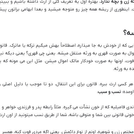
ه زن و بچه ندارد
، بهتره اول یه تعریف کلی از ارث داشته باشیم و ببینی
. اینطوری از ریشه همه چیز رو متوجه میشید و بعدا ابهامی براتون پی
سه؟
ایی که از خودش به جا میذاره، اصطلاحاً بهش میگیم ترکه یا ماترک. قانو
موال به صورت قهری به ورثه منتقل میشه. یعنی چی قهری؟ یعنی دیگه نیا
وت، اونها به صورت خودکار مالک اموال میشن. مثل این می مونه که ی
ده به ورثه.
 کسی ارث ببره. قانون برای این انتقال، دو تا موجب یا دلیل اصلی ر
نسب و سبب
.
 فامیلیه که از خون نشأت می گیره. مثلاً رابطه پدر و فرزندی، خواهر و
خونی قانونی بین شما و متوفی باشه، شما از طریق نسب میتونید از اون ارث
مختص زن و شوهره، اونم از نوع دائمش. یعنی اگه مردی فوت کنه، همسر