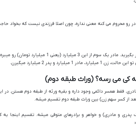
.
ادر رو محروم می کنه معنی نداره، چون اصلا فرزندی نیست که بخواد حاج
همون 3 میلیارد تومان باقی مانده رو در نظر بگیرید. مادر یک سوم از این 3 میلیارد (یعنی 1 میلیارد تومان) رو 
به کی می رسه؟ (وراث طبقه دوم)
دری. فقط همسر دائمی وجود داره و بقیه ورثه از طبقه دوم هستن. در ای
(بعد از کسر سهم زن) بین وراث طبقه دوم تقسیم میشه.
گ پدری و مادری) و خواهر و برادرهای متوفی میشه. تقسیم اینجا یه ک