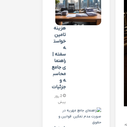
هزینه
تامین
خواست
ه
سفته |
راهنما
ی جامع
محاسب
ه و
جزئیات
2 روز
پیش
.