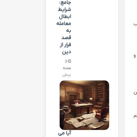
جامع:
شرایط
ابطال
معامله
ب
به
قصد
فرار از
دین
میبره و
3
هفته
پیش
ن
م
آیا می