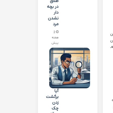
طلاق
در بچه
دار
نشدن
مرد
2
ن
هفته
ن
پیش
،
آیا
برگشت
زدن
چک