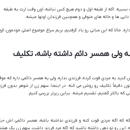
نسبیه. اگه از طبقه اول و دوم هیچ کس نباشه، اون وقت ارث به طبقه
ایی ها و خاله های متوفی و همچنین فرزندان اونها میشه.
. حالا که این مبانی رو یاد گرفتیم، بریم سراغ موضوع اصلی خودمون:
ار
ه ولی همسر دائم داشته باشه، تکلیف
نید یه مردی فوت کرده، فرزندی نداره، ولی یه همسر دائمی داره که موق
 دقیقاً تکلیف رو روشن می کنه. در اینجا، سهم زن از شوهر بدون فرزن
ه بالاتر گفتیم، تقسیم میشه. بیاین ریزتر بررسی کنیم.
ه 913 خیلی واضح میگه که اگه مردی فوت کنه و فرزندی نداشته باشه، همسر دائمی اش «ی
ه. این رو تو ذهن داشته باشید که اگه مرد فرزند داشت، سهم زن یک هشت