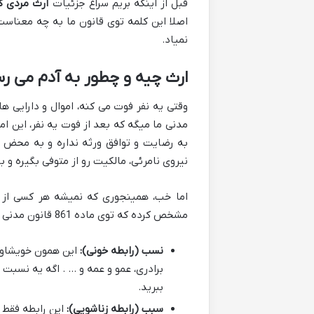
قبل از اینکه بریم سراغ جزئیات
ارث مردی ک
اصلا این کلمه توی قانون ما به چه معناست
نمیاد.
ارث چیه و چطور به آدم می ر
وقتی یه نفر فوت می کنه، اموال و دارایی ه
مدنی ما میگه که بعد از فوت یه نفر، این ا
به رضایت و توافق ورثه نداره و به محض ف
نیروی نامرئی، مالکیت رو از متوفی بگیره و ب
اما خب، همینجوری که نمیشه هر کسی از هر
مشخص کرده که توی ماده 861 قانون مدنی اومده:
نسب (رابطه خونی):
این همون خویشاوندی
برادری، عمو و عمه و … . اگه یه نسبت 
ببرید.
سبب (رابطه زناشویی):
این رابطه فقط 