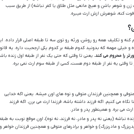
 زن و شوهر باشن و هیچ مانعی مثل طلاق یا کفر نباشه) از طریق سبب
 فوت کنه، شوهرش ازش ارث میبره.
؟
م کنه و تکلیف همه رو روشن، ورثه رو توی سه تا طبقه اصلی قرار داده. ای
8 قانون مدنی اومده و خیلی مهمه که بدونید کدوم طبقه بر کدوم یکی ارجحیت داره. یه قانو
ورتر را محروم می کند.
یعنی تا وقتی که حتی یک نفر از طبقه اول زنده باشه
ا وقتی یه نفر از طبقه دوم هست، کسی از طبقه سوم ارث نمی بره.
توفی و همچنین فرزندان متوفی و نوه های اون میشه. یعنی اگه خدایی
 نگاه می کنیم. اگه فرزند داشته باشه، فرزندا ارث می برن. اگه فرزند
ارث می بره. و همینطور پدر و مادر.
ه نباشه (یعنی نه پدر و مادر، نه فرزند، نه نوه)، اون موقع نوبت به طبقه
ربزرگ و مادربزرگ) و خواهر و برادرهای متوفی و همچنین فرزندان خواهر و