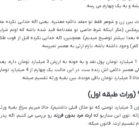
شه و به یک چهارم می رسه.
ث بین زن و شوهر فقط تو «عقد دائم» معتبره. یعنی اگه خدایی نکرده عق
 برعکس (مگر اینکه شرط خاصی تو عقدنامه قید شده باشه که اونم شرای
ه بعدا بیشتر توضیح میدیم). همچنین، اگه خدایی نکرده قبل از فوت طلا
 کفر) وجود داشته باشه، بازم ارثی به همسر نمیرسه.
فرض کنید آقایی فوت کرده و 1 میلیارد تومان پول نقد و یه خونه به ارزش 3 میلیارد تومان داره
جمعاً 4 میلیارد تومان. این آقا بچه نداره، ولی همسر دائمی اش زنده ست. در این حالت، یک چهارم از 4 می
 (وراث طبقه اول)
بعد از اینکه سهم همسر رو جدا کردیم (همون 3 میلیارد تومنی که تو مثال قبلی داشتیم)، حالا میریم سراغ بقیه ورث
اثه. توی این سناریو که
ارث مرد بدون فرزند
رو بررسی می کنیم، اگه پدر 
م تقسیم ارث. قانون میگه: