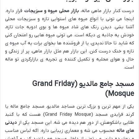
درست کنار بازار ماهی ماله،
بازار محلی میوه و سبزیجات
قرار داره.
اینجا می تونی با انواع میوه های استوایی تازه و سبزیجات محلی
آشنا بشی. دیدن رنگ های شاد میوه ها و بوی ادویه جات تازه،
خودش یه جاذبه ی دیگه است. می تونی میوه هایی رو امتحان کنی
که شاید تا حالا ندیدی، یا از فروشنده ها بخوای برات یه آب میوه ی
تازه و خنک درست کنن. این بازار هم مثل بازار ماهی، پر از زندگی و
حال و هوای محلیه و تکمیل کننده ی تجربه ی بازارگردی تو ماله
است.
مسجد جامع مالدیو (Grand Friday
Mosque)
یکی از مهم ترین و بزرگ ترین مساجد مالدیو، مسجد جامع ماله یا
گرند فرایدی مسجد (Grand Friday Mosque) هست که با گنبد
طلایی باشکوهش، از دور هم دیده می شه. این مسجد یکی از
دیدنی
های ماله
محسوب می شه و معماری زیبایی داره. اگه لباس مناسب
و پوشیده داری، می تونی از داخل مسجد هم بازدید کنی و آرامش