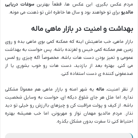
مردم عکس بگیری. این عکس ها، قطعاً بهترین
سوغات دریایی
مالدیو
برای تو خواهند بود و سال ها خاطره اش تو ذهنت می مونه.
بهداشت و امنیت در بازار ماهی ماله
بازار ماهی، خب ماهیتش اینه که ممکنه کمی بوی ماهی بده و روی
زمین هم ممکنه کمی خیس و لغزنده باشه. پس حواست به بهداشت
عمومی و تمیز بودن دست هات باشه، مخصوصاً اگه چیزی رو لمس
می کنی. بهتره بعد از بازدید، دست هات رو خوب بشوری یا از
ضدعفونی کننده ی دست استفاده کنی.
از نظر امنیت،
ماله
یه شهر امنه و بازار ماهی هم معمولاً مشکلی
نداره. اما مثل هر جای شلوغ دیگه ای، حواست به وسایل شخصیت
باشه. از کیف و پولت مراقبت کن و چیزهای باارزش رو خیلی تو دید
نذار. مردم مالدیو مهمان نواز و مهربونن، اما خب همیشه بهتره
احتیاط کنی تا سفرت بدون مشکل بگذره.