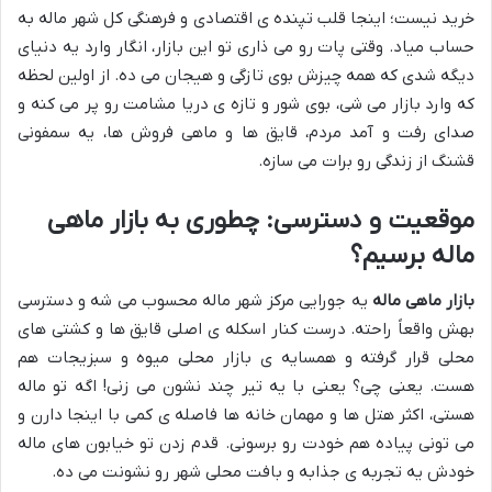
خرید نیست؛ اینجا قلب تپنده ی اقتصادی و فرهنگی کل شهر ماله به
حساب میاد. وقتی پات رو می ذاری تو این بازار، انگار وارد یه دنیای
دیگه شدی که همه چیزش بوی تازگی و هیجان می ده. از اولین لحظه
که وارد بازار می شی، بوی شور و تازه ی دریا مشامت رو پر می کنه و
صدای رفت و آمد مردم، قایق ها و ماهی فروش ها، یه سمفونی
قشنگ از زندگی رو برات می سازه.
موقعیت و دسترسی: چطوری به بازار ماهی
ماله برسیم؟
بازار ماهی ماله
یه جورایی مرکز شهر ماله محسوب می شه و دسترسی
بهش واقعاً راحته. درست کنار اسکله ی اصلی قایق ها و کشتی های
محلی قرار گرفته و همسایه ی بازار محلی میوه و سبزیجات هم
هست. یعنی چی؟ یعنی با یه تیر چند نشون می زنی! اگه تو ماله
هستی، اکثر هتل ها و مهمان خانه ها فاصله ی کمی با اینجا دارن و
می تونی پیاده هم خودت رو برسونی. قدم زدن تو خیابون های ماله
خودش یه تجربه ی جذابه و بافت محلی شهر رو نشونت می ده.