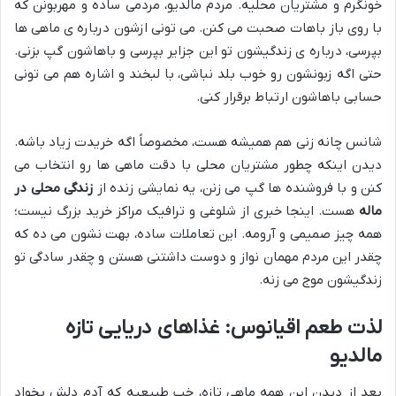
خونگرم و مشتریان محلیه. مردم مالدیو، مردمی ساده و مهربونن که
با روی باز باهات صحبت می کنن. می تونی ازشون درباره ی ماهی ها
بپرسی، درباره ی زندگیشون تو این جزایر بپرسی و باهاشون گپ بزنی.
حتی اگه زبونشون رو خوب بلد نباشی، با لبخند و اشاره هم می تونی
حسابی باهاشون ارتباط برقرار کنی.
شانس چانه زنی هم همیشه هست، مخصوصاً اگه خریدت زیاد باشه.
دیدن اینکه چطور مشتریان محلی با دقت ماهی ها رو انتخاب می
کنن و با فروشنده ها گپ می زنن، یه نمایشی زنده از
زندگی محلی در
ماله
هست. اینجا خبری از شلوغی و ترافیک مراکز خرید بزرگ نیست؛
همه چیز صمیمی و آرومه. این تعاملات ساده، بهت نشون می ده که
چقدر این مردم مهمان نواز و دوست داشتنی هستن و چقدر سادگی تو
زندگیشون موج می زنه.
لذت طعم اقیانوس:
غذاهای دریایی تازه
مالدیو
بعد از دیدن این همه ماهی تازه، خب طبیعیه که آدم دلش بخواد