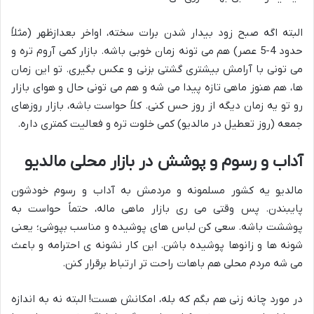
البته اگه صبح زود بیدار شدن برات سخته، اواخر بعدازظهر (مثلاً
حدود 4-5 عصر) هم می تونه زمان خوبی باشه. بازار کمی آروم تره و
می تونی با آرامش بیشتری گشتی بزنی و عکس بگیری. تو این زمان
ها، هم هنوز ماهی تازه پیدا می شه و هم می تونی حال و هوای بازار
رو تو یه زمان دیگه از روز حس کنی. کلاً حواست باشه، بازار روزهای
جمعه (روز تعطیل در مالدیو) کمی خلوت تره و فعالیت کمتری داره.
آداب و رسوم و پوشش در بازار محلی مالدیو
مالدیو یه کشور مسلمونه و مردمش به آداب و رسوم خودشون
پایبندن. پس وقتی می ری بازار ماهی ماله، حتماً حواست به
پوششت باشه. سعی کن لباس های پوشیده و مناسب بپوشی؛ یعنی
شونه ها و زانوها پوشیده باشن. این کار نشونه ی احترامه و باعث
می شه مردم محلی هم باهات راحت تر ارتباط برقرار کنن.
در مورد چانه زنی هم بگم که بله، امکانش هست! البته نه به اندازه