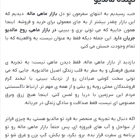
خب، رسیدیم به انتهای سفرمون تو دل
بازار ماهی ماله
. دیدیم که
این بازار چقدر بیشتر از یه جای معمولی برای خرید و فروشه. اینجا
همون جاییه که می تونی بری و ببینی
در بازار ماهی، روح مالدیو
جریان دارد
. این جمله دیگه فقط یه عنوان نیست، یه واقعیته که با
تمام وجودت حسش می کنی.
بازدید از بازار ماهی ماله، فقط دیدن ماهی نیست؛ یه تجربه ی
عمیق فرهنگی و یه سفر به قلب زندگی اصیل مالدیویه. جایی که می
تونی سخت کوشی صیادان رو از نزدیک ببینی، با لبخند گرم
فروشندگان محلی روبه رو بشی و از همه ی مهم تر، ارتباط ناگسستنی
مردم این سرزمین با دریا رو لمس کنی. اینجا هیچ زرق وبرق
مصنوعی ای نیست، فقط صداقت و سادگی زندگی در جریانه.
اگه دنبال یه تجربه ی منحصر به فرد تو مالدیو هستی، یه چیزی فراتر
از سواحل و آب های فیروزه ای، پس حتماً بازار ماهی ماله رو تو
برنامه ی سفرت قرار بده. برو، بگرد، بو بکش، گپ بزن و غرق شو تو