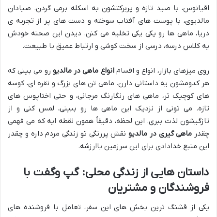
اقیانوس، با صید تازه و پربرکتشون به اسکله برمی گردن. صیادان
مالدیوی، با پوست های آفتاب سوخته و دست های پر از تجربه ی
دریا، ماهی ها رو یکی یکی تخلیه می کنن. دیدن این صحنه خودش
یه کلاس درسه، درسی از سخت کوشی و ارتباط عمیق با طبیعت.
روی میزهای بازار، انواع و اقسام
انواع ماهی در مالدیو
رو می بینی که
هر کدومشون یه داستانی دارن. ماهی تن های بزرگ و نقره ای، کوسه
های کوچیک تر، ماهی های رنگارنگ مرجانی، و حتی اختاپوس های
تازه. می تونی از نزدیک این ماهی ها رو ببینی، لمس کنی و از
تازگیشون لذت ببری. این لحظه، دقیقاً همون نقطه ایه که می فهمی
چقدر
ماهی گیری در مالدیو
نقش پررنگی تو زندگی مردم داره و چقدر
این منبع خدادادی برای این سرزمین باارزشه.
داستان هایی از زندگی محلی: گپ وگفت با
فروشندگان و مشتریان
یکی از قشنگ ترین بخش های این سفر، تعامل با فروشنده های