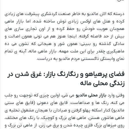
درسته که الان مالدیو به خاطر صنعت گردشگری پیشرفت های زیادی
کرده و هتل های لوکس زیادی توش ساخته شده، اما بازار ماهی
همچنان هویت خودش رو حفظ کرده و از اون تجاری سازی های
بیش از حد فاصله گرفته. اینجا هنوز هم می تونی همون اصالت و
سادگی گذشته رو ببینی؛ همون شور و هیجانی که نشون می ده
ماهیگیری چقدر برای این ملت مهمه. بازار ماهی ماله، آینه ی تمام
نمای وابستگی ناگسستنی مردم مالدیو به دریاست.
فضای پرهیاهو و رنگارنگ بازار: غرق شدن در
زندگی محلی ماله
وقتی وارد
بازار محلی مالدیو
می شی، اولین چیزی که توجهت رو جلب
می کنه، رنگ ها و صداهاست. قایق های دهونی (قایق های سنتی
مالدیو) کنار اسکله پهلو گرفتن و صیادان با هیجان مشغول تخلیه ی
ماهی هاشون هستن. ماهی های بزرگ و کوچیک، با رنگ های مختلف،
روی میزهای بزرگ فلزی چیده شدن و برق می زنن. از ماهی تن بزرگ و