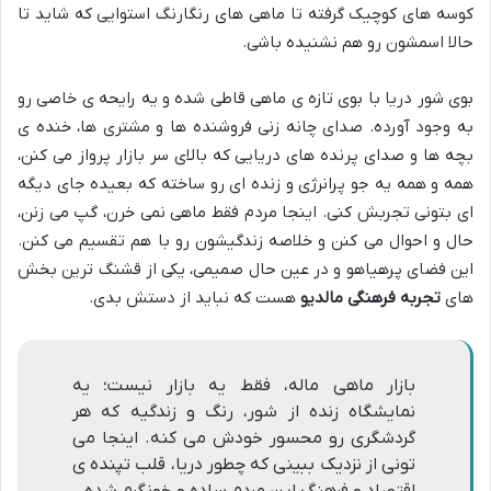
کوسه های کوچیک گرفته تا ماهی های رنگارنگ استوایی که شاید تا
حالا اسمشون رو هم نشنیده باشی.
بوی شور دریا با بوی تازه ی ماهی قاطی شده و یه رایحه ی خاصی رو
به وجود آورده. صدای چانه زنی فروشنده ها و مشتری ها، خنده ی
بچه ها و صدای پرنده های دریایی که بالای سر بازار پرواز می کنن،
همه و همه یه جو پرانرژی و زنده ای رو ساخته که بعیده جای دیگه
ای بتونی تجربش کنی. اینجا مردم فقط ماهی نمی خرن، گپ می زنن،
حال و احوال می کنن و خلاصه زندگیشون رو با هم تقسیم می کنن.
این فضای پرهیاهو و در عین حال صمیمی، یکی از قشنگ ترین بخش
های
تجربه فرهنگی مالدیو
هست که نباید از دستش بدی.
بازار ماهی ماله، فقط یه بازار نیست؛ یه
نمایشگاه زنده از شور، رنگ و زندگیه که هر
گردشگری رو محسور خودش می کنه. اینجا می
تونی از نزدیک ببینی که چطور دریا، قلب تپنده ی
اقتصاد و فرهنگ این مردم ساده و خونگرم شده.