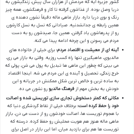
کشور جزیره ایه که مردمش از هزاران سال پیش، زندگیشون به
دریا وصل بوده. از غذاشون گرفته تا کار و فرهنگشون، همه چیز
رنگ و بوی دریا داره. بازار ماهی ماله دقیقاً نشون دهنده ی
همین رابطه ی جدانشدنیه. صیادانی که نسل به نسل کارشون
رو از پدرهاشون یاد گرفتن، همین جا، صیدشون رو به دست
مردم می رسونن و این چرخه ادامه پیدا می کنه.
آینه ای از معیشت و اقتصاد مردم:
برای خیلی از خانواده های
مالدیوی، ماهیگیری تنها راه کسب روزیه. وقتی به بازار می ری،
می بینی که چطور این ماهی ها تبدیل به پول می شن، پولی که
خرج زندگی، تحصیل و آینده ی این مردم می شه. اینجا اقتصاد
به ساده ترین و خالص ترین شکل ممکنش در جریانه و این
خودش یه بخش مهم از
فرهنگ مالدیو
رو نشون می ده.
مکانی که کمتر دستخوش تجاری سازی توریستی شده و اصالت
خود را حفظ کرده است:
برخلاف خیلی از نقاط گردشگری دنیا که
با هجوم توریست ها، اصالت خودشون رو از دست می دن، بازار
ماهی ماله هنوز هم هویت محلیش رو حفظ کرده. درسته که
توریست ها هم برای بازدید میان، اما این بازار در اصل برای