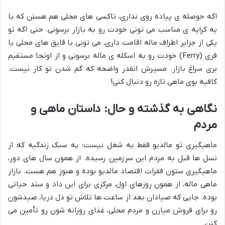
اگه حوصله ی پیاده روی نداری، تاکسی های محلی هم هستن که با
یه کرایه ی مناسب می تونی خودت رو به بازار برسونی. حتی اگه تو
یکی از جزایر اطراف ماله اقامت داری، می تونی با قایق های محلی یا
فری (Ferry) خودت رو به اسکله ی ماله برسونی و از اونجا مستقیم
بری سراغ بازار. مسیرش انقدر واضحه که گم شدن تو کار نیست.
کافیه بوی ماهی تازه رو دنبال کنی!
نگاهی به گذشته و حال: داستان ماهی و
مردم
ماهیگیری تو مالدیو فقط یه شغل نیست؛ یه سبک زندگیه که از
نسل ها قبل به مردم این سرزمین رسیده. از همون سال های دور،
ماهیگیری ستون فقرات اقتصاد مالدیو بوده و هنوز هم هست. بازار
ماهی ماله، از همون روزهای اول، مرکزی برای این داد و ستد حیاتی
بوده. جایی که صیادان بعد از ساعت ها تلاش تو دل دریا، صیدشون
رو برای فروش میارن و مردم محلی، غذای روزانه شون رو تأمین می
کنن.