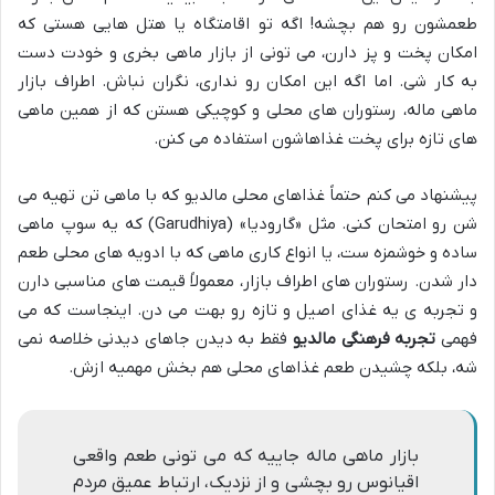
طعمشون رو هم بچشه! اگه تو اقامتگاه یا هتل هایی هستی که
امکان پخت و پز دارن، می تونی از بازار ماهی بخری و خودت دست
به کار شی. اما اگه این امکان رو نداری، نگران نباش. اطراف بازار
ماهی ماله، رستوران های محلی و کوچیکی هستن که از همین ماهی
های تازه برای پخت غذاهاشون استفاده می کنن.
پیشنهاد می کنم حتماً غذاهای محلی مالدیو که با ماهی تن تهیه می
شن رو امتحان کنی. مثل «گارودیا» (Garudhiya) که یه سوپ ماهی
ساده و خوشمزه ست، یا انواع کاری ماهی که با ادویه های محلی طعم
دار شدن. رستوران های اطراف بازار، معمولاً قیمت های مناسبی دارن
و تجربه ی یه غذای اصیل و تازه رو بهت می دن. اینجاست که می
فهمی
تجربه فرهنگی مالدیو
فقط به دیدن جاهای دیدنی خلاصه نمی
شه، بلکه چشیدن طعم غذاهای محلی هم بخش مهمیه ازش.
بازار ماهی ماله جاییه که می تونی طعم واقعی
اقیانوس رو بچشی و از نزدیک، ارتباط عمیق مردم