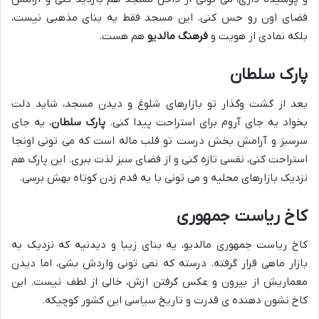
فضای اون رو حس کنی. این مسجد فقط یه بنای مذهبی نیست،
بلکه نمادی از هویت و
فرهنگ مالدیو
هم هست.
پارک سلطان
بعد از گشت وگذار تو بازارهای شلوغ و دیدن مسجد، شاید دلت
بخواد یه جای آروم برای استراحت پیدا کنی.
پارک سلطان
، یه جای
سرسبز و آرامش بخش درست تو قلب ماله است که می تونی اونجا
استراحت کنی، نفسی تازه کنی و از فضای سبز لذت ببری. این پارک هم
نزدیک بازارهای محلیه و می تونی با یه قدم زدن کوتاه بهش برسی.
کاخ ریاست جمهوری
کاخ ریاست جمهوری مالدیو، یه بنای زیبا و دیدنیه که نزدیک به
بازار ماهی قرار گرفته. درسته که نمی تونی واردش بشی، اما دیدن
معماریش از بیرون و عکس گرفتن ازش، خالی از لطف نیست. این
کاخ نشون دهنده ی قدرت و تاریخ سیاسی این کشور کوچیکه.