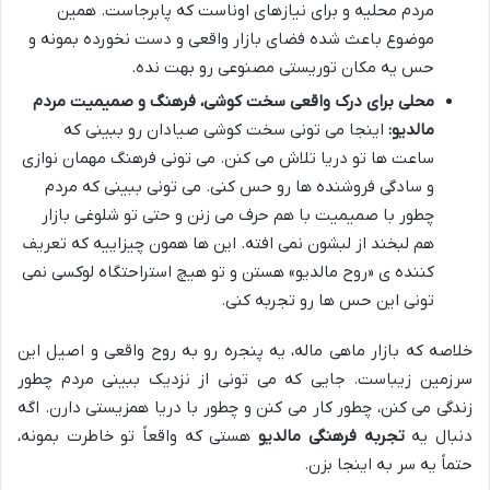
مردم محلیه و برای نیازهای اوناست که پابرجاست. همین
موضوع باعث شده فضای بازار واقعی و دست نخورده بمونه و
حس یه مکان توریستی مصنوعی رو بهت نده.
محلی برای درک واقعی سخت کوشی، فرهنگ و صمیمیت مردم
مالدیو:
اینجا می تونی سخت کوشی صیادان رو ببینی که
ساعت ها تو دریا تلاش می کنن. می تونی فرهنگ مهمان نوازی
و سادگی فروشنده ها رو حس کنی. می تونی ببینی که مردم
چطور با صمیمیت با هم حرف می زنن و حتی تو شلوغی بازار
هم لبخند از لبشون نمی افته. این ها همون چیزاییه که تعریف
کننده ی «روح مالدیو» هستن و تو هیچ استراحتگاه لوکسی نمی
تونی این حس ها رو تجربه کنی.
خلاصه که بازار ماهی ماله، یه پنجره رو به روح واقعی و اصیل این
سرزمین زیباست. جایی که می تونی از نزدیک ببینی مردم چطور
زندگی می کنن، چطور کار می کنن و چطور با دریا همزیستی دارن. اگه
دنبال یه
تجربه فرهنگی مالدیو
هستی که واقعاً تو خاطرت بمونه،
حتماً یه سر به اینجا بزن.