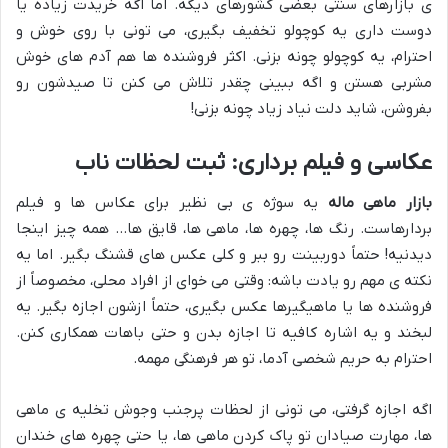
ی بازارهای سنتی بعضی کشورهای دیگه. اما اگه خریدت زیاده یا
دوست داری یه کوچولو تخفیف بگیری، می تونی با روی خوش و
احترام، یه کوچولو چونه بزنی. اکثر فروشنده ها هم آدم های خوش
مشربی هستن و اگه ببینی چقدر تلاش می کنن تا صیدشون رو
بفروشن، شاید دلت نیاد زیاد چونه بزنی!
عکاسی و فیلم برداری: ثبت لحظات ناب
بازار ماهی ماله
یه سوژه ی بی نظیر برای عکاس ها و فیلم
بردارهاست. رنگ ها، چهره ها، ماهی ها، قایق ها… همه چیز اینجا
دیدنیه! حتماً دوربینت رو ببر و کلی عکس های قشنگ بگیر. اما یه
نکته ی مهم رو یادت باشه: وقتی می خوای از افراد محلی، مخصوصاً از
فروشنده ها یا ماهیگیرها عکس بگیری، حتماً ازشون اجازه بگیر. یه
لبخند و یه اشاره کافیه تا اجازه بدن و حتی باهات همکاری کنن.
احترام به حریم شخصی آدما، تو هر فرهنگی مهمه.
اگه اجازه گرفتی، می تونی از لحظات پرجنب وجوش تخلیه ی ماهی
ها، مهارت صیادان تو پاک کردن ماهی ها، یا حتی چهره های خندان