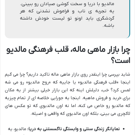
مالدیو با دریا و سخت کوشی صیادان رو ببینی.
یه تجربه ی ناب و فراموش نشدنی که هر
گردشگری باید اونو تو لیست خودش داشته
باشه.
چرا بازار ماهی ماله، قلب فرهنگی مالدیو
است؟
شاید بپرسی چرا اینقدر روی بازار ماهی ماله تاکید داریم؟ چرا می گیم
اینجا «قلب فرهنگی مالدیو» یا جاییه که «روح مالدیو» رو می شه
لمس کرد؟ خب، دلیلش اینه که این بازار خیلی بیشتر از یه مکان
برای خرید و فروش ماهیه. اینجا یه جورایی خلاصه ای از تمام چیزیه
که مالدیو رو خاص می کنه، اما نه اون مالدیوی که تو عکس های
لاکچری می بینی، بلکه اون مالدیوی که واقعی و اصیله.
نمایانگر زندگی سنتی و وابستگی ناگسستنی به دریا:
مالدیو، یه