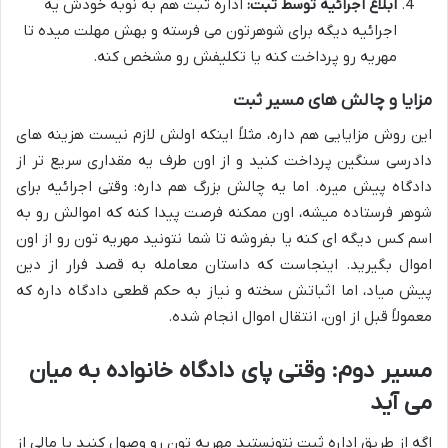
ابلاغ اجرائیه توسط ثبت:
اداره ثبت هم به نوبه خودش یه
اجرائیه دیگه برای شوهرتون می فرسته و بهش مهلت میده تا
مهریه رو پرداخت کنه یا تکلیفش رو مشخص کنه.
مزایا و چالش های مسیر ثبت
این روش مزایایی هم داره، مثلاً اینکه اولش لازم نیست هزینه های
دادرسی سنگین پرداخت کنید و از اون طرف یه مقداری سریع تر از
دادگاه پیش میره. اما یه چالش بزرگ هم داره: وقتی اجرائیه برای
شوهر فرستاده میشه، اون ممکنه فرصت پیدا کنه که اموالش رو به
اسم کس دیگه ای کنه یا بفروشه تا شما نتونید مهریه تون رو از اون
اموال بگیرید. اینجاست که داستان معامله به قصد فرار از دین
پیش میاد، اما اثباتش سخته و نیاز به حکم قطعی دادگاه داره که
معمولاً قبل از اون، انتقال اموال انجام شده.
مسیر دوم: وقتی پای دادگاه خانواده به میان
می آید
اگه از طریق اداره ثبت نتونستید مهریه تون رو وصول کنید یا مالی از