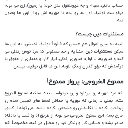
حساب بانکی، سهام و چه غیرمنقول مثل خونه یا زمین)، زن می تونه
درخواست توقیف اون ها رو بده تا مهریه اش رو از اون ها وصول
کنه.
مستثنیات دین چیست؟
البته یه سری اموال هم هستن که قانوناً توقیف نمیشن. به این ها
میگن
مستثنیات دین
. مثلاً یه واحد مسکونی که مرد توش زندگی می
کنه و ضروریه، یا لوازم ضروری زندگی، ابزار کار، و مقداری از حقوق یا
درآمدش که برای گذران زندگی لازمه. این ها قابل توقیف نیستن.
ممنوع الخروجی: پرواز ممنوع!
اگه مرد مهریه رو نپردازه و زن درخواست بده، ممکنه ممنوع الخروج
بشه. یعنی تا زمانی که مهریه یا حداقل قسط های تعیین شده رو
پرداخت نکرده یا تکلیفش رو مشخص نکرده باشه، نمی تونه از کشور
خارج بشه. این ممنوع الخروجی می تونه از طریق اداره ثبت یا دادگاه
صادر بشه و حسابی کار و زندگی فرد رو مختل می کنه، مخصوصاً اگه