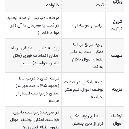
ویژگی
ثبت
خانواده
مرحله دوم، پس از عدم توفیق
شروع
الزامی و مرحله اول
در ثبت یا همزمان با آن (در
فرآیند
موارد خاص)
اولیه سریع تر، اما
پروسه دادرسی طولانی تر، اما
ممکن است به دلیل
سرعت
امکان اقدامات فوری (مثل
انتقال اموال ناکام
تامین خواسته) بیشتر.
بماند.
هزینه های دادرسی بالا
اولیه رایگان، در صورت
(حدود ۳.۵ درصد مهریه)،
هزینه
توقیف اموال، نیم عشر
امکان درخواست اعسار از
اجراییه
هزینه.
در صورت درخواست تامین
توقیف
با اطلاع زوج، امکان
خواسته، امکان توقیف اموال
اموال
فرار از دین بیشتر.
بدون اطلاع قبلی زوج.