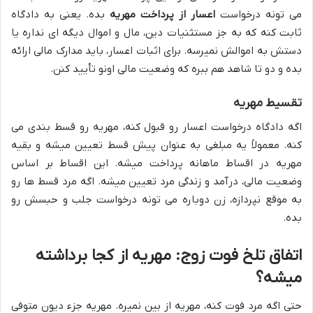
می تونه درخواست
اعسار از پرداخت مهریه
بده. یعنی به دادگاه
ثابت کنه که به جز مستثنیات دین، مال و اموال دیگه ای نداره یا
دستش به اموالش نمیرسه. برای اثبات اعسار، باید مدارک مالی ارائه
بده و دو تا شاهد هم ببره که وضعیت مالی اونو تأیید کنن.
تقسیط مهریه
اگه دادگاه درخواست اعسار رو قبول کنه، مهریه رو قسط بندی می
کنه. معمولاً یه مبلغی به عنوان پیش قسط تعیین میشه و بقیه
مهریه در اقساط ماهانه پرداخت میشه. این اقساط بر اساس
وضعیت مالی، درآمد و زندگی مرد تعیین میشه. اگه مرد قسط ها رو
به موقع نپردازه، زن دوباره می تونه درخواست جلب و حبسش رو
بده.
اتفاق تلخ فوت زوج: مهریه از کجا برداشته
میشه؟
حتی اگه مرد فوت کنه، مهریه از بین نمیره. مهریه جزء دیون متوفی