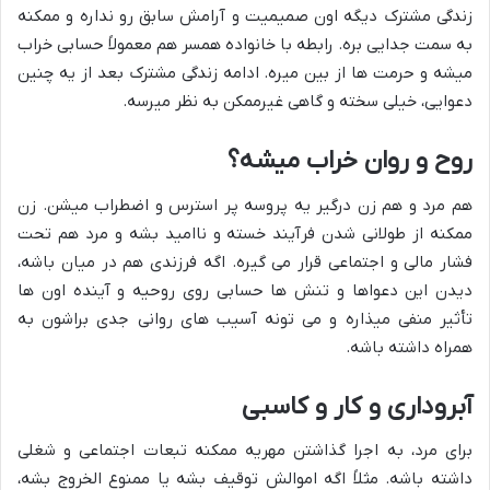
زندگی مشترک دیگه اون صمیمیت و آرامش سابق رو نداره و ممکنه
به سمت جدایی بره. رابطه با خانواده همسر هم معمولاً حسابی خراب
میشه و حرمت ها از بین میره. ادامه زندگی مشترک بعد از یه چنین
دعوایی، خیلی سخته و گاهی غیرممکن به نظر میرسه.
روح و روان خراب میشه؟
هم مرد و هم زن درگیر یه پروسه پر استرس و اضطراب میشن. زن
ممکنه از طولانی شدن فرآیند خسته و ناامید بشه و مرد هم تحت
فشار مالی و اجتماعی قرار می گیره. اگه فرزندی هم در میان باشه،
دیدن این دعواها و تنش ها حسابی روی روحیه و آینده اون ها
تأثیر منفی میذاره و می تونه آسیب های روانی جدی براشون به
همراه داشته باشه.
آبروداری و کار و کاسبی
برای مرد، به اجرا گذاشتن مهریه ممکنه تبعات اجتماعی و شغلی
داشته باشه. مثلاً اگه اموالش توقیف بشه یا ممنوع الخروج بشه،