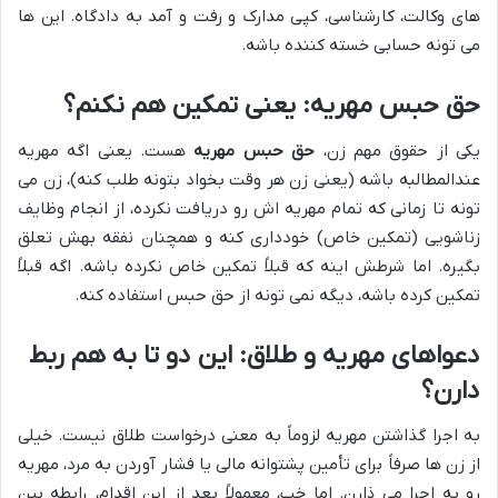
های وکالت، کارشناسی، کپی مدارک و رفت و آمد به دادگاه. این ها
می تونه حسابی خسته کننده باشه.
حق حبس مهریه: یعنی تمکین هم نکنم؟
یکی از حقوق مهم زن،
حق حبس مهریه
هست. یعنی اگه مهریه
عندالمطالبه باشه (یعنی زن هر وقت بخواد بتونه طلب کنه)، زن می
تونه تا زمانی که تمام مهریه اش رو دریافت نکرده، از انجام وظایف
زناشویی (تمکین خاص) خودداری کنه و همچنان نفقه بهش تعلق
بگیره. اما شرطش اینه که قبلاً تمکین خاص نکرده باشه. اگه قبلاً
تمکین کرده باشه، دیگه نمی تونه از حق حبس استفاده کنه.
دعواهای مهریه و طلاق: این دو تا به هم ربط
دارن؟
به اجرا گذاشتن مهریه لزوماً به معنی درخواست طلاق نیست. خیلی
از زن ها صرفاً برای تأمین پشتوانه مالی یا فشار آوردن به مرد، مهریه
رو به اجرا می ذارن. اما خب، معمولاً بعد از این اقدام، رابطه بین