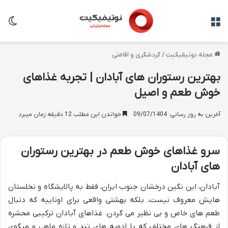
منو
تغی
مجله نوتیفیکیت
/
گردشگری و اقامتی
بهترین رستوران های آبادان | تجربه غذاهای
خوش طعم و اصیل
آخرین به روز رسانی: 09/07/1404
خواندن این مطلب 12 دقیقه زمان میبرد
سرو غذاهای خوش طعم در بهترین رستوران
های آبادان
آبادان، این نگین درخشان جنوب ایران، فقط به پالایشگاه و نخلستان
هایش معروف نیست، بلکه بهشتی واقعی برای اوناییه که دنبال
طعم های خاص و بی نظیر می گردن. غذاهای آبادان ترکیبی محشره
از فرهنگ های مختلف که با ادویه های تند و تازه ماهی و میگوی