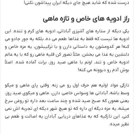
درست شده که شاید هیچ جای دیگه ایران پیداشون نکنی!
راز ادویه های خاص و تازه ماهی
یکی دیگه از ستاره های آشپزی آبادانی، ادویه های گرم و تنده. این
ادویه ها نیست که فقط به غذاها طعم می ده، بلکه یه جور جادو می
کنه! هر کدومشون یه داستانی دارن و با ترکیبشون، یه مزه خاص و
دلنشین به غذا می بخشن. مثلاً تصور کن قلیه ماهی رو که با یه عالم
ادویه خاص و تند، اونم با ماهی صید روز، برات آماده شده. اصلاً
بوش آدم رو دیوونه می کنه!
تازگی مواد اولیه هم حرف اول رو می زنه. وقتی پای ماهی و میگو
وسط باشه، آبادانی ها وسواس خاصی دارن. ماهی و میگوی صید روز،
یعنی همون که صبح صید شده و چند ساعت بعد داره تو روغن سرخ
میشه، یه مزه دیگه ای داره که تو هیچ شهر دیگه ای تجربه اش نمی
کنی. این تازگیه که به غذاهای دریایی آبادان یه اصالت و طعم بی
نظیر میده.