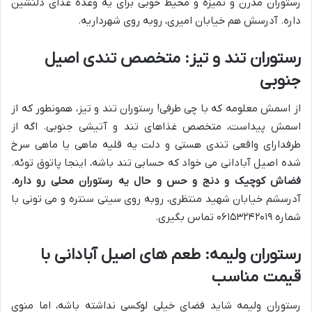
رستوران مدرن و تمیزه و محیط خوبی برای یه وعده غذای دلنشین
داره. آدرسش هم خیابان امیری، روبه روی شهرداریه.
رستوران تند و تیز: متخصص تندی اصیل
جنوبی
از اسمش معلومه که با چی طرفی! رستوران تند و تیز، همونطور که از
اسمش پیداست، متخصص غذاهای تند و آتیشی جنوبی. اگه از
طرفدارای واقعی تندی هستی و دلت یه قلیه ماهی یا ماهی سرخ
شده اصیل آبادانی می خواد که حسابی تند باشه، اینجا پاتوق توئه.
فضاش کوچیک و دنج و حس و حال یه رستوران محلی رو داره.
آدرسشم خیابان شهید منتظری، روبه روی سیتی سنتره و می تونی با
شماره ۰۶۱۵۳۲۴۲۰۱۹ تماس بگیری.
رستوران ولیمه: طعم های اصیل آبادانی با
قیمت مناسب
رستوران ولیمه شاید فضای خیلی لوکسی نداشته باشه، اما منوی