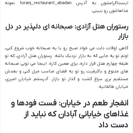
اینستاگرامشون به آدرس toranj_restaurant_abadan نمونه
غذاهاشون رو ببینی.
رستوران هتل آزادی: صبحانه ای دلپذیر در دل
بازار
گاهی اوقات دلت می خواد صبح رو با یه صبحانه خوب شروع کنی،
اونم تو یه جایی که به بازار نزدیک باشه. رستوران هتل آزادی، که تو
طبقه چهارم هتل قرار داره، برای همین کاره. اینجا می تونی صبحانه
های متنوع و باکیفیت رو تو یه فضای مناسب میل کنی و بعدش
مستقیم بری سراغ گشت و گذار تو بازار. آدرسشم خیابان امیری،
خیابان طالقانیه.
انفجار طعم در خیابان: فست فودها و
غذاهای خیابانی آبادان که نباید از
دست داد