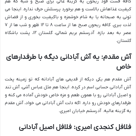
کافه فست فود ریحون یه گزینه عالی برای صبح و شبه که هم
کیفیت غذاهاش بالاست و هم برخورد پرسنلش حرف نداره. اینجا می
تونی یه صبحانه یا یه شام خوشمزه و باکیفیت بخوری و از فضاش
لذت ببری. کافه ریحون صبح ها از ساعت ۸ تا ۱۲ ظهر و شب ها از ۷
عصر به بعد بازه. آدرسشم بریم شمالی، گلستان ۱۲، پشت باشگاه
گلستان.
آش مقدم: یه آش آبادانی دیگه با طرفدارهای
خاص
آش مقدم هم یکی دیگه از قدیمی های آبادانه که تو زمینه پخت
آش آبادانی حسابی اسم در کرده. اینجا هم مثل عباس آشی، آش تند
و اصیل آبادانی رو با همون طعم و مزه خاص خودش آماده می کنه و
طرفدارهای خودش رو داره. اگه دلت آش آبادانی می خواد، آش مقدم
یه گزینه عالیه. آدرسشم خیابان امیری.
فلافل کنجدی امیری: فلافل اصیل آبادانی