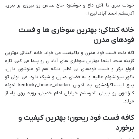
خودت ببری تا آش داغ و خوشمزه حاج عباس رو بیرون بر ببری.
آدرسشم احمد آباد، لین ۱.
خانه کنتاکی: بهترین سوخاری ها و فست
فودهای مدرن
اگه دلت فست فود مدرن و باکیفیت می خواد، خانه کنتاکی بهترین
گزینه ست. اینجا بهترین سوخاری های آبادان رو پیدا می کنی، تازه
انواع برگر و فست فودهای بی نظیر دیگه هم تو منوشون دارن.
دکوراسیونشونم عالیه و یه فضای مدرن و شیک داره. می تونی تو
پیج اینستاگرامشون به آدرس kentucky_house_abadan نمونه
کاراشون رو ببینی. آدرسشم خیابان امام خمینی، روبه روی پاساژ
میلاد.
کافه فست فود ریحون: بهترین کیفیت و
برخورد