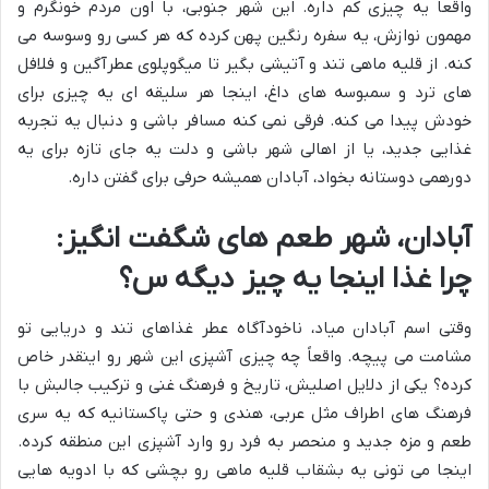
واقعاً یه چیزی کم داره. این شهر جنوبی، با اون مردم خونگرم و
مهمون نوازش، یه سفره رنگین پهن کرده که هر کسی رو وسوسه می
کنه. از قلیه ماهی تند و آتیشی بگیر تا میگوپلوی عطرآگین و فلافل
های ترد و سمبوسه های داغ، اینجا هر سلیقه ای یه چیزی برای
خودش پیدا می کنه. فرقی نمی کنه مسافر باشی و دنبال یه تجربه
غذایی جدید، یا از اهالی شهر باشی و دلت یه جای تازه برای یه
دورهمی دوستانه بخواد، آبادان همیشه حرفی برای گفتن داره.
آبادان، شهر طعم های شگفت انگیز:
چرا غذا اینجا یه چیز دیگه س؟
وقتی اسم آبادان میاد، ناخودآگاه عطر غذاهای تند و دریایی تو
مشامت می پیچه. واقعاً چه چیزی آشپزی این شهر رو اینقدر خاص
کرده؟ یکی از دلایل اصلیش، تاریخ و فرهنگ غنی و ترکیب جالبش با
فرهنگ های اطراف مثل عربی، هندی و حتی پاکستانیه که یه سری
طعم و مزه جدید و منحصر به فرد رو وارد آشپزی این منطقه کرده.
اینجا می تونی یه بشقاب قلیه ماهی رو بچشی که با ادویه هایی