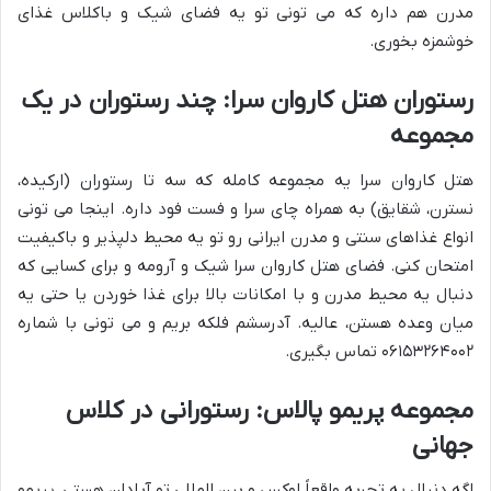
مدرن هم داره که می تونی تو یه فضای شیک و باکلاس غذای
خوشمزه بخوری.
رستوران هتل کاروان سرا: چند رستوران در یک
مجموعه
هتل کاروان سرا یه مجموعه کامله که سه تا رستوران (ارکیده،
نسترن، شقایق) به همراه چای سرا و فست فود داره. اینجا می تونی
انواع غذاهای سنتی و مدرن ایرانی رو تو یه محیط دلپذیر و باکیفیت
امتحان کنی. فضای هتل کاروان سرا شیک و آرومه و برای کسایی که
دنبال یه محیط مدرن و با امکانات بالا برای غذا خوردن یا حتی یه
میان وعده هستن، عالیه. آدرسشم فلکه بریم و می تونی با شماره
۰۶۱۵۳۲۶۴۰۰۲ تماس بگیری.
مجموعه پریمو پالاس: رستورانی در کلاس
جهانی
اگه دنبال یه تجربه واقعاً لوکس و بین المللی تو آبادان هستی، پریمو