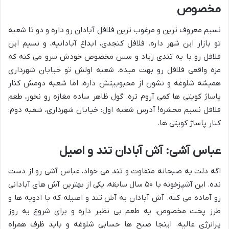
مخصوص
نسیم معروف ترین و مرغوب ترین فلافل آبادان رو داره و دو تا شعبه
تو بازار این شهر داره. فلافل کنجدی، ابداع آبادانیه، و نسیم این
فلافل رو با یه تندی زیاد و سس مخصوص خودش سرو می کنه که
مزه واقعی فلافل رو بهت میده. شعبه اولش تو خیابان شهرداری
همیشه شلوغه و نشون از محبوبیتش داره، اما شعبه دومش کنار
پاساژ کویتی ها کمی آروم تره. گول ظاهر ساده مغازه رو نخور، طعم
فلافل نسیم محشره! آدرس شعبه اول: خیابان شهرداری، شعبه دوم:
کنار پاساژ کویتی ها.
عباس آشی: آش آبادان تند و اصیل
اگه دلت یه صبحانه متفاوت و تند می خواد، عباس آشی رو از دست
نده. این آشپزخونه با ۵۰ سال سابقه، یکی از بهترین آش های آبادانی
رو آماده می کنه. آش آبادان یه آش تند و اصیله که با ادویه ها و
طرز پخت مخصوص، یه طعم بی نظیر داره و برای شروع یه روز
پرانرژی عالیه. اینجا صبح ها حسابی شلوغه و باید ظرف همراه