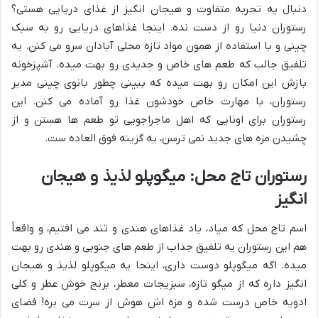
دنبال یه تجربه متفاوت و هیجان انگیز از غذای دریایی هستی؟
رستوران دنیا رو از دست نده. اینجا غذاهای دریایی رو به سبک
چینی و با استفاده از همون مواد تازه محلی آبادان سرو می کنن. یه
تلفیق جالب که طعم های خاص و جدیدی رو بهت میده. آشپزخونه
بازش این امکان رو بهت میده که ببینی چطور بانوی چینی مدیر
رستوران، با مهارت خاص خودشون غذا رو آماده می کنن. این
رستوران برای اونایی که اهل ماجراجویی تو طعم ها هستن و از
چشیدن مزه های جدید نمی ترسن، یه گزینه فوق العاده ست.
رستوران تاج محل: میگوپلو لذیذ و هیجان
انگیز
اسم تاج محل که میاد، یاد غذاهای هندی و تند می افتیم، و واقعاً
هم این رستوران یه تلفیق جذاب از طعم های جنوبی و هندی رو بهت
میده. اگه میگوپلو دوست داری، اینجا یه میگوپلو لذیذ و هیجان
انگیز داره که از میگو تازه، سبزیجات معطر، برنج خوش عطر و کلی
ادویه خاص درست شده و مزه اش هوش از سرت می بره! فضای