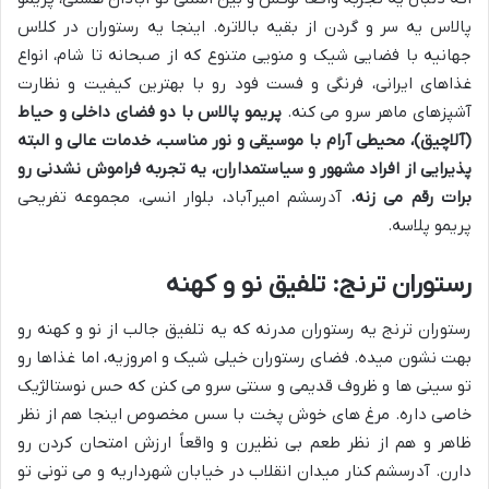
پالاس یه سر و گردن از بقیه بالاتره. اینجا یه رستوران در کلاس
جهانیه با فضایی شیک و منویی متنوع که از صبحانه تا شام، انواع
غذاهای ایرانی، فرنگی و فست فود رو با بهترین کیفیت و نظارت
آشپزهای ماهر سرو می کنه.
پریمو پالاس با دو فضای داخلی و حیاط
(آلاچیق)، محیطی آرام با موسیقی و نور مناسب، خدمات عالی و البته
پذیرایی از افراد مشهور و سیاستمداران، یه تجربه فراموش نشدنی رو
برات رقم می زنه.
آدرسشم امیرآباد، بلوار انسی، مجموعه تفریحی
پریمو پلاسه.
رستوران ترنج: تلفیق نو و کهنه
رستوران ترنج یه رستوران مدرنه که یه تلفیق جالب از نو و کهنه رو
بهت نشون میده. فضای رستوران خیلی شیک و امروزیه، اما غذاها رو
تو سینی ها و ظروف قدیمی و سنتی سرو می کنن که حس نوستالژیک
خاصی داره. مرغ های خوش پخت با سس مخصوص اینجا هم از نظر
ظاهر و هم از نظر طعم بی نظیرن و واقعاً ارزش امتحان کردن رو
دارن. آدرسشم کنار میدان انقلاب در خیابان شهرداریه و می تونی تو