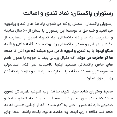
رستوران پاکستان: نماد تندی و اصالت
رستوران پاکستان، اسمش رو که می شنوی، یاد غذاهای تند و پرادویه
می افتی، و خب حق با توست! این رستوران با بیش از ۶۰ سال سابقه
و مدیریت یه خانواده پاکستانی، یه تجربه اصیل و متفاوت از
غذاهای دریایی و هندی-پاکستانی رو بهت میده.
قلیه ماهی و قلیه
میگو اینجا با یه تندی و ادویه خاص سرو میشه که مزه اش تا مدت
ها تو خاطرت می مونه.
اگه دنبال بریانی بیف یا جوجه با همون طعم
های خاص پاکستانی هستی، اینجا ناامیدت نمی کنه. استانبولی
مخصوصشون هم که دیگه حرف نداره، یه مزه ناب و تازه داره که آدم
رو سر ذوق میاره.
محیط رستوران شاید خیلی شیک نباشه، ولی شلوغی ظهرهاش نشون
میده که چقدر بین محلی ها و مسافرا محبوبه. یه فضای ساده و
صمیمی داره که حس راحتی به آدم میده. اگه از اونایی هستی که به
طعم تند علاقه داری، اینجا یه مقصد عالیه. یادت باشه، اینجا جای