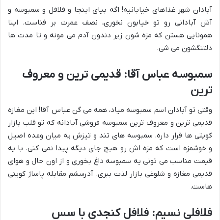
آبادان شهر غذاهای خیابانیه! اگه بیای اینجا و فلافل و سمبوسه و
آش آبادانی رو تو خیابون نخوری، نصف عمرت بر فناست. اینا
همونایی هستن که مزه شون زیر دندون آدم می مونه و تا مدت ها
دلتنگشون می شی.
سمبوسه عباس آقا: قدیمی ترین و معروف
ترین
وقتی تو آبادان اسم سمبوسه میاد، همه می گن عباس آقا! این مغازه
قدیمی ترین و معروف ترین سمبوسه فروشی آبادانه که تو قلب بازار
کویتی ها قرار داره. سمبوسه های تند و تیزش یه میان وعده اصیل
و خوشمزه است که مزه اش رو هیچ جای دیگه پیدا نمی کنی. با یه
قیمت مناسب می تونی یه سمبوسه داغ بخوری و از اون حال و هوای
قدیمی مغازه و شلوغی بازار لذت ببری. آدرسشم مقابله پاساژ کویتی
هاست.
فلافلی نسیم: فلافل کنجدی با سس