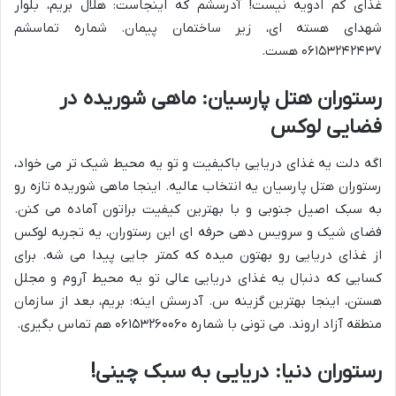
غذای کم ادویه نیست! آدرسشم که اینجاست: هلال بریم، بلوار
شهدای هسته ای، زیر ساختمان پیمان. شماره تماسشم
۰۶۱۵۳۲۴۲۴۳۷ هست.
رستوران هتل پارسیان: ماهی شوریده در
فضایی لوکس
اگه دلت یه غذای دریایی باکیفیت و تو یه محیط شیک تر می خواد،
رستوران هتل پارسیان یه انتخاب عالیه. اینجا ماهی شوریده تازه رو
به سبک اصیل جنوبی و با بهترین کیفیت براتون آماده می کنن.
فضای شیک و سرویس دهی حرفه ای این رستوران، یه تجربه لوکس
از غذای دریایی رو بهتون میده که کمتر جایی پیدا می شه. برای
کسایی که دنبال یه غذای دریایی عالی تو یه محیط آروم و مجلل
هستن، اینجا بهترین گزینه س. آدرسش اینه: بریم، بعد از سازمان
منطقه آزاد اروند. می تونی با شماره ۰۶۱۵۳۲۶۰۰۶۰ هم تماس بگیری.
رستوران دنیا: دریایی به سبک چینی!