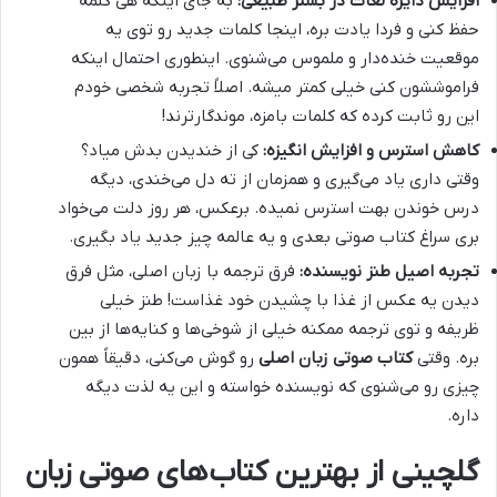
افزایش دایره لغات در بستر طبیعی:
به جای اینکه هی کلمه
حفظ کنی و فردا یادت بره، اینجا کلمات جدید رو توی یه
موقعیت خنده‌دار و ملموس می‌شنوی. اینطوری احتمال اینکه
فراموششون کنی خیلی کمتر میشه. اصلاً تجربه شخصی خودم
این رو ثابت کرده که کلمات بامزه، موندگارترند!
کاهش استرس و افزایش انگیزه:
کی از خندیدن بدش میاد؟
وقتی داری یاد می‌گیری و همزمان از ته دل می‌خندی، دیگه
درس خوندن بهت استرس نمیده. برعکس، هر روز دلت می‌خواد
بری سراغ کتاب صوتی بعدی و یه عالمه چیز جدید یاد بگیری.
تجربه اصیل طنز نویسنده:
فرق ترجمه با زبان اصلی، مثل فرق
دیدن یه عکس از غذا با چشیدن خود غذاست! طنز خیلی
ظریفه و توی ترجمه ممکنه خیلی از شوخی‌ها و کنایه‌ها از بین
بره. وقتی
کتاب صوتی زبان اصلی
رو گوش می‌کنی، دقیقاً همون
چیزی رو می‌شنوی که نویسنده خواسته و این یه لذت دیگه
داره.
گلچینی از بهترین کتاب‌های صوتی زبان