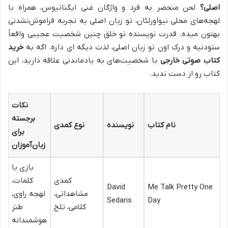
اصلی؟
لحن منحصر به فرد و واژگان غنی ایگناتیوس، همراه با
لهجه‌های محلی نیواورلئان، تو زبان اصلی یه تجربه فراموش‌نشدنی
بهتون میده. قدرت نویسنده تو خلق چنین شخصیت عجیبی واقعاً
ستودنیه و درک اون تو زبان اصلی، لذت دیگه ای داره. اگه به
خرید
کتاب صوتی خارجی
با شخصیت‌های به یادماندنی علاقه دارید، این
کتاب رو از دست ندید.
نکات
برجسته
نام کتاب
نویسنده
نوع کمدی
برای
زبان‌آموزان
بازی با
کمدی
کلمات،
David
Me Talk Pretty One
مشاهداتی،
لهجه راوی،
Sedaris
Day
کلامی، تلخ
طنز
هوشمندانه