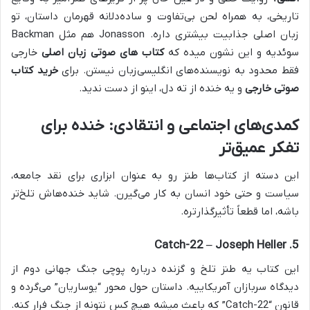
تاریخی، به همراه لحن بی‌تفاوت و ساده‌دلانه قهرمان داستان، تو
زبان اصلی جذابیت بیشتری داره. Jonasson هم مثل Backman
سوئدیه و این نشون میده که
کتاب های صوتی زبان اصلی
خارجی
فقط محدود به نویسنده‌های انگلیسی‌زبان نیستن. برای
خرید کتاب
صوتی خارجی
و یه خنده از ته دل، اینو از دست ندید.
کمدی‌های اجتماعی و انتقادی: خنده برای
تفکر عمیق‌تر
این دسته از کتاب‌ها طنز رو به عنوان ابزاری برای نقد جامعه،
سیاست و حتی خود انسان به کار می‌گیرن. شاید خنده‌هاش تلخ‌تر
باشه، اما قطعاً تأثیرگذارتره.
5. Catch-22 – Joseph Heller
این کتاب یه طنز تلخ و گزنده درباره پوچی جنگ جهانی دوم از
دیدگاه سربازان آمریکاییه. داستان حول محور “یوساریان” می‌گرده و
قانون “Catch-22” که باعث میشه هیچ کس نتونه از جنگ فرار کنه.