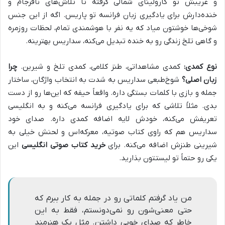
و غریبش تو کارولینای شمالی گرفته تا تلاش‌های نافرجام و
خنده‌دارش برای یادگیری زبان فرانسه تو پاریس. اگه از این جنس
شوخی‌ها خوشتون میاد که یه نفر با هوشمندی تمام، لحظات روزمره
و گاهی تلخ زندگی رو به خنده تبدیل می‌کنه، سداریس بهترینه.
نوع کمدی:
کمدی مشاهداتی، طنز کلامی، کمدی تلخ و شیرین.
چرا
زبان اصلی؟
شوخ‌طبعی سداریس به شدت به انتخاب واژگان، ساختار
جمله و بازی با کلمات بستگی داره. واقعاً حیفه که این‌ها رو از دست
بدی. مثلاً تلاشی که برای یادگیری فرانسه می‌کنه و به انگلیسی
تعریفش می‌کنه، خودش لایه اضافه کمدی داره. صدای خود
سداریس هم که راوی کتاب صوتیه، معرکه‌اس و لحنش خیلی به
شیرینی طنزش اضافه می‌کنه. برای
خرید کتاب صوتی انگلیسی
این
یکی رو حتماً تو لیستتون بذارید.
من یاد گرفتم کلماتی رو در جمله به کار ببرم که
حتی معنی‌شون رو نمی‌دونستم، فقط به این
خاطر که صدای خوبی داشتن. مثل یک هنرمند