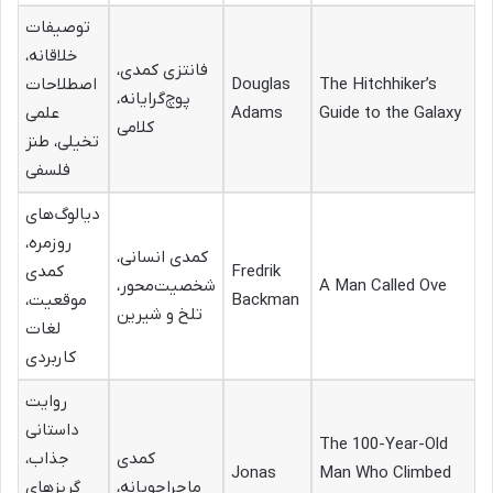
توصیفات
خلاقانه،
فانتزی کمدی،
The Hitchhiker’s
Douglas
اصطلاحات
پوچ‌گرایانه،
Guide to the Galaxy
Adams
علمی
کلامی
تخیلی، طنز
فلسفی
دیالوگ‌های
روزمره،
کمدی انسانی،
Fredrik
کمدی
A Man Called Ove
شخصیت‌محور،
Backman
موقعیت،
تلخ و شیرین
لغات
کاربردی
روایت
داستانی
The 100-Year-Old
کمدی
جذاب،
Jonas
Man Who Climbed
ماجراجویانه،
گریزهای