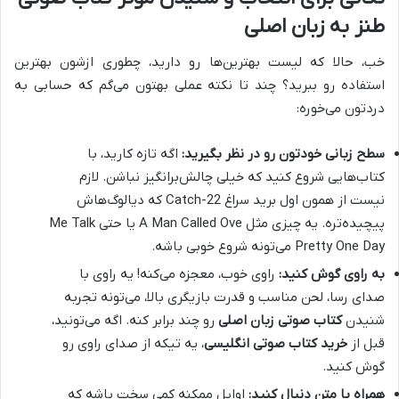
طنز به زبان اصلی
خب، حالا که لیست بهترین‌ها رو دارید، چطوری ازشون بهترین
استفاده رو ببرید؟ چند تا نکته عملی بهتون می‌گم که حسابی به
دردتون می‌خوره:
سطح زبانی خودتون رو در نظر بگیرید:
اگه تازه کارید، با
کتاب‌هایی شروع کنید که خیلی چالش‌برانگیز نباشن. لازم
نیست از همون اول برید سراغ Catch-22 که دیالوگ‌هاش
پیچیده‌تره. یه چیزی مثل A Man Called Ove یا حتی Me Talk
Pretty One Day می‌تونه شروع خوبی باشه.
به راوی گوش کنید:
راوی خوب، معجزه می‌کنه! یه راوی با
صدای رسا، لحن مناسب و قدرت بازیگری بالا، می‌تونه تجربه
شنیدن
کتاب صوتی زبان اصلی
رو چند برابر کنه. اگه می‌تونید،
قبل از
خرید کتاب صوتی انگلیسی
، یه تیکه از صدای راوی رو
گوش کنید.
همراه با متن دنبال کنید:
اوایل ممکنه کمی سخت باشه که