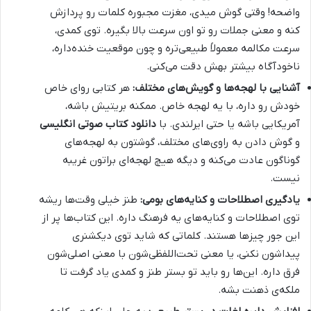
واضحه! وقتی گوش میدی، مغزت مجبوره کلمات رو پردازش
کنه و معنی جملات رو تو اون سرعت بالا بگیره. توی کمدی،
سرعت مکالمه معمولاً طبیعی‌تره و چون موقعیت خنده‌داره،
ناخودآگاه بیشتر بهش دقت می‌کنی.
آشنایی با لهجه‌ها و گویش‌های مختلف:
هر کتابی روای خاص
خودش رو داره، با یه لهجه خاص. ممکنه بریتیش باشه،
آمریکایی باشه یا حتی ایرلندی. با
دانلود کتاب صوتی انگلیسی
و گوش دادن به راوی‌های مختلف، گوشتون به لهجه‌های
گوناگون عادت می‌کنه و دیگه هیچ لهجه‌ای براتون غریبه
نیست.
یادگیری اصطلاحات و کنایه‌های بومی:
طنز خیلی وقت‌ها ریشه
توی اصطلاحات و کنایه‌های یه فرهنگ داره. این کتاب‌ها پر از
این جور چیزها هستند. کلماتی که شاید توی دیکشنری
پیداشون نکنی، یا معنی تحت‌اللفظی‌شون با معنی اصلی‌شون
فرق داره. این‌ها رو باید تو بستر طنز و کمدی یاد گرفت تا
ملکه‌ی ذهنت بشه.