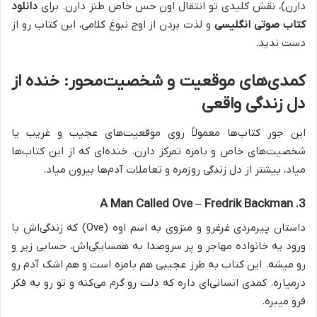
دارن)، نقش کلیدی تو انتقال اون حس خاص طنز دارن. برای
دانلود
کتاب صوتی انگلیسی
و لذت بردن از اوج نبوغ کلامی، این کتاب رو از
دست ندید.
کمدی‌های موقعیت و شخصیت‌محور: خنده از
دل زندگی واقعی
این جور کتاب‌ها معمولاً روی موقعیت‌های عجیب و غریب یا
شخصیت‌های خاص و بامزه تمرکز دارن. خنده‌ای که از این کتاب‌ها
میاد، بیشتر از دل زندگی روزمره و تعاملات آدم‌ها بیرون میاد.
3. A Man Called Ove – Fredrik Backman
داستان پیرمردی غرغرو و منزوی به اسم اوه (Ove) که زندگی‌اش با
ورود یه خانواده مهاجر و پر سروصدا به همسایگی‌اش، حسابی زیر و
رو میشه. این کتاب به طرز عجیبی هم بامزه است و هم اشک آدم رو
درمیاره. کمدی انسانی‌ای داره که دلت رو گرم می‌کنه و تو رو به فکر
فرو میبره.