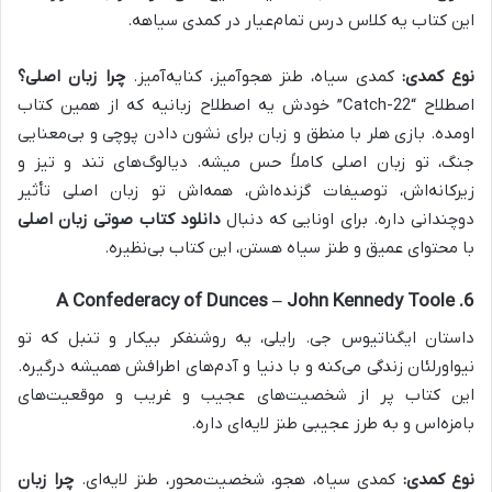
این کتاب یه کلاس درس تمام‌عیار در کمدی سیاهه.
نوع کمدی:
کمدی سیاه، طنز هجوآمیز، کنایه‌آمیز.
چرا زبان اصلی؟
اصطلاح “Catch-22” خودش یه اصطلاح زبانیه که از همین کتاب
اومده. بازی هلر با منطق و زبان برای نشون دادن پوچی و بی‌معنایی
جنگ، تو زبان اصلی کاملاً حس میشه. دیالوگ‌های تند و تیز و
زیرکانه‌اش، توصیفات گزنده‌اش، همه‌اش تو زبان اصلی تأثیر
دوچندانی داره. برای اونایی که دنبال
دانلود کتاب صوتی زبان اصلی
با محتوای عمیق و طنز سیاه هستن، این کتاب بی‌نظیره.
6. A Confederacy of Dunces – John Kennedy Toole
داستان ایگناتیوس جی. رایلی، یه روشنفکر بیکار و تنبل که تو
نیواورلئان زندگی می‌کنه و با دنیا و آدم‌های اطرافش همیشه درگیره.
این کتاب پر از شخصیت‌های عجیب و غریب و موقعیت‌های
بامزه‌اس و به طرز عجیبی طنز لایه‌ای داره.
نوع کمدی:
کمدی سیاه، هجو، شخصیت‌محور، طنز لایه‌ای.
چرا زبان