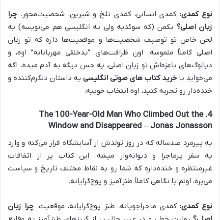
نوع کمدی:
کمدی انسانی، کمدی تلخ و شیرین، شخصیت‌محور.
چرا
زبان اصلی؟
بکمن (که سوئدیه ولی به انگلیسی هم می‌نویسه) یه
لحن خاص تو توصیف شخصیت‌ها و موقعیت‌ها داره که تو زبان
اصلی کاملاً ملموسه. اون ظرافت‌های “بدخلقی مهربانانه” اوه، و
دیالوگ‌های بامزه‌اش تو زبان اصلی، یه حس دیگه به آدم میده. اگه
می‌خواید با
خرید کتاب های صوتی انگلیسی
یه داستان دلگرم‌کننده و
خنده‌دار رو تجربه کنید، اوه انتخاب خوبیه.
4. The 100-Year-Old Man Who Climbed Out the
Window and Disappeared – Jonas Jonasson
یه پیرمرد صدساله که در روز تولدش از آسایشگاه فرار می‌کنه و وارد
یه سفر پرماجرا و دیوانه‌وار میشه. این کتاب پر از اتفاقات
غیرمنتظره و خنده‌داره که شما رو به نقاط مختلف تاریخ و سیاست
می‌بره، اونم با نگاهی کاملاً طنزآمیز و پوچ‌گرایانه.
نوع کمدی:
کمدی ماجراجویانه، طنز پوچ‌گرایانه، موقعیت.
چرا زبان
اصلی؟
روایت خطی و در عین حال پر از گریزهای طنزآمیز به وقایع