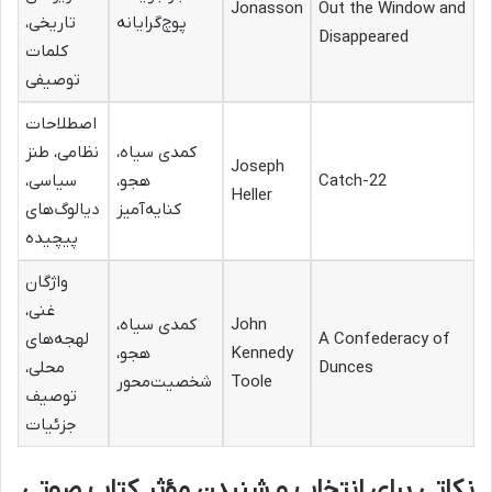
Jonasson
Out the Window and
پوچ‌گرایانه
تاریخی،
Disappeared
کلمات
توصیفی
اصطلاحات
کمدی سیاه،
نظامی، طنز
Joseph
Catch-22
هجو،
سیاسی،
Heller
کنایه‌آمیز
دیالوگ‌های
پیچیده
واژگان
غنی،
John
کمدی سیاه،
A Confederacy of
لهجه‌های
Kennedy
هجو،
Dunces
محلی،
Toole
شخصیت‌محور
توصیف
جزئیات
نکاتی برای انتخاب و شنیدن مؤثر کتاب صوتی