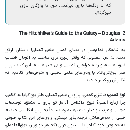
که با رنگ‌ها بازی می‌کنه، من با واژگان بازی
می‌کردم.
2. The Hitchhiker’s Guide to the Galaxy – Douglas
Adams
یه شاهکار تمام‌عیار در دنیای کمدی علمی تخیلی! داستان آرتور
دنت، یه مرد معمولی که وقتی زمین برای ساخت یه اتوبان فضایی
نابود میشه، وارد ماجراهای فضایی و بی‌نظیر میشه. این کتاب پر از
طنز پوچ‌گرایانه، پارودی‌های علمی تخیلی و شوخی‌های کلامیه که
نظیرش رو کمتر دیدید.
نوع کمدی:
فانتزی کمدی، پارودی علمی تخیلی، طنز پوچ‌گرایانه، کلامی.
چرا زبان اصلی؟
نبوغ داگلاس آدامز تو بازی با منطق، توصیفات
عجیب و غریب و عبارات غیرمنتظره، شدیداً به زبان انگلیسی متکیه.
خیلی از شوخی‌هاش ترجمه‌پذیر نیستن. راوی‌های این کتاب صوتی،
به خصوص خود آدامز یا استیون فرای (که هر دو ورژن فوق‌العاده‌ای