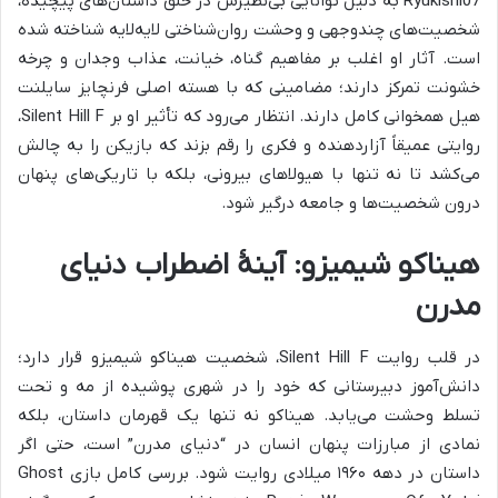
Ryukishi07 به دلیل توانایی بی‌نظیرش در خلق داستان‌های پیچیده،
شخصیت‌های چندوجهی و وحشت روان‌شناختی لایه‌لایه شناخته شده
است. آثار او اغلب بر مفاهیم گناه، خیانت، عذاب وجدان و چرخه
خشونت تمرکز دارند؛ مضامینی که با هسته اصلی فرنچایز سایلنت
هیل همخوانی کامل دارند. انتظار می‌رود که تأثیر او بر Silent Hill F،
روایتی عمیقاً آزاردهنده و فکری را رقم بزند که بازیکن را به چالش
می‌کشد تا نه تنها با هیولاهای بیرونی، بلکه با تاریکی‌های پنهان
درون شخصیت‌ها و جامعه درگیر شود.
هیناکو شیمیزو: آینهٔ اضطراب دنیای
مدرن
در قلب روایت Silent Hill F، شخصیت هیناکو شیمیزو قرار دارد؛
دانش‌آموز دبیرستانی که خود را در شهری پوشیده از مه و تحت
تسلط وحشت می‌یابد. هیناکو نه تنها یک قهرمان داستان، بلکه
نمادی از مبارزات پنهان انسان در “دنیای مدرن” است، حتی اگر
داستان در دهه ۱۹۶۰ میلادی روایت شود. بررسی کامل بازی Ghost