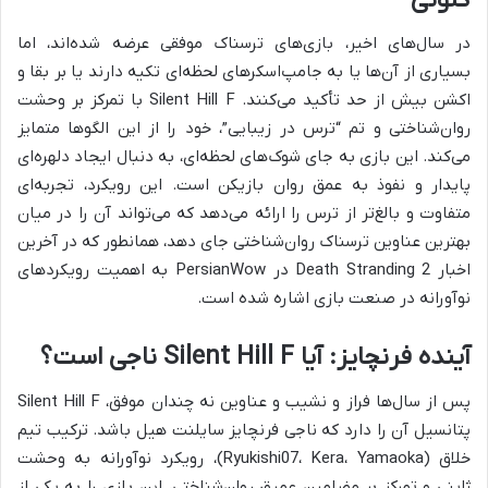
در سال‌های اخیر، بازی‌های ترسناک موفقی عرضه شده‌اند، اما
بسیاری از آن‌ها یا به جامپ‌اسکرهای لحظه‌ای تکیه دارند یا بر بقا و
اکشن بیش از حد تأکید می‌کنند. Silent Hill F با تمرکز بر وحشت
روان‌شناختی و تم “ترس در زیبایی”، خود را از این الگوها متمایز
می‌کند. این بازی به جای شوک‌های لحظه‌ای، به دنبال ایجاد دلهره‌ای
پایدار و نفوذ به عمق روان بازیکن است. این رویکرد، تجربه‌ای
متفاوت و بالغ‌تر از ترس را ارائه می‌دهد که می‌تواند آن را در میان
بهترین عناوین ترسناک روان‌شناختی جای دهد، همانطور که در آخرین
اخبار Death Stranding 2 در PersianWow به اهمیت رویکردهای
نوآورانه در صنعت بازی اشاره شده است.
آینده فرنچایز: آیا Silent Hill F ناجی است؟
پس از سال‌ها فراز و نشیب و عناوین نه چندان موفق، Silent Hill F
پتانسیل آن را دارد که ناجی فرنچایز سایلنت هیل باشد. ترکیب تیم
خلاق (Ryukishi07، Kera، Yamaoka)، رویکرد نوآورانه به وحشت
ژاپنی و تمرکز بر مضامین عمیق روان‌شناختی، این بازی را به یکی از