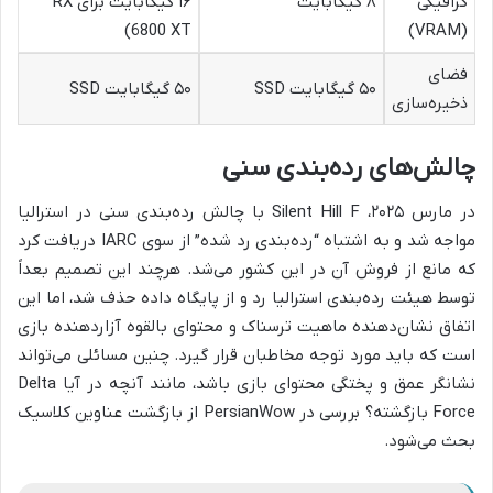
گرافیکی
۸ گیگابایت
۱۶ گیگابایت برای RX
6800 XT)
(VRAM)
فضای
۵۰ گیگابایت SSD
۵۰ گیگابایت SSD
ذخیره‌سازی
چالش‌های رده‌بندی سنی
در مارس ۲۰۲۵، Silent Hill F با چالش رده‌بندی سنی در استرالیا
مواجه شد و به اشتباه “رده‌بندی رد شده” از سوی IARC دریافت کرد
که مانع از فروش آن در این کشور می‌شد. هرچند این تصمیم بعداً
توسط هیئت رده‌بندی استرالیا رد و از پایگاه داده حذف شد، اما این
اتفاق نشان‌دهنده ماهیت ترسناک و محتوای بالقوه آزاردهنده بازی
است که باید مورد توجه مخاطبان قرار گیرد. چنین مسائلی می‌تواند
نشانگر عمق و پختگی محتوای بازی باشد، مانند آنچه در آیا Delta
Force بازگشته؟ بررسی در PersianWow از بازگشت عناوین کلاسیک
بحث می‌شود.