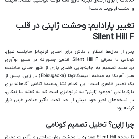
خدمات را برای ارتقای تجربه بازی شما فراهم می‌کنیم. اعتماد، سرعت
و امنیت اولویت ماست!
تغییر پارادایم: وحشت ژاپنی در قلب
Silent Hill F
پس از سال‌ها انتظار و تلاش برای احیای فرنچایز سایلنت هیل،
کونامی با معرفی Silent Hill F، قدمی جسورانه در مسیر نوآوری
برداشت. تصمیم به جابه‌جایی فضای بازی از شهر خیالی سایلنت
هیل آمریکا به منطقه ابیسوگائوکا (Ebisugaoka) در ژاپن، بیش از
یک تغییر ظاهری است؛ این اقدام نشان‌دهنده تلاشی آگاهانه برای
بازگرداندن “جوهره ژاپنی” به فرنچایزی است که به گفته سازندگان،
در نسخه‌های اخیر خود بیش از حد تحت تأثیر عناصر غربی قرار
گرفته بود.
چرا ژاپن؟ تحلیل تصمیم کونامی
تاریخچه Silent Hill همواره با وحشت روان‌شناختی و تأثیرات عمیق