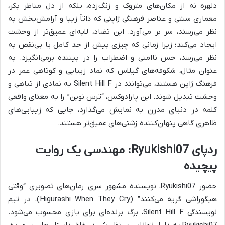
دلهره نه از مکان‌های متروک و زنگ‌زده، بلکه از دل مناظر بکر،
معماری سنتی و عناصر فرهنگی ژاپنی که ذاتاً زیبا و آرامش‌بخش به
نظر می‌رسند، سر بر می‌آورد. این تضاد، لایه‌ای عمیق‌تر از وحشت
ایجاد می‌کند؛ زیرا زمانی که چیزی بیش از حد کامل یا بی‌نقص به
نظر می‌رسد، حس ناامنی و اضطراب را در بیننده برمی‌انگیزد. به
عنوان مثال، شکوفه‌های گیلاس که نماد زیبایی و کوتاهی عمر در
فرهنگ ژاپن هستند، می‌توانند در Silent Hill F به نمادی از تباهی و
وحشت تبدیل شوند. این پارادوکس، “ترس نوین” را به معنای واقعی
کلمه در دنیای مدرن به نمایش می‌گذارد، جایی که زیبایی‌های
ظاهری گاهی پنهان‌کننده زشتی‌های عمیق‌تر هستند.
ردپای Ryukishi07: مهندسی یک روایت
پیچیده
حضور Ryukishi07، نویسنده مشهور سری رمان‌های تصویری “وقتی
هیگوراشی گریه می‌کنند” (Higurashi When They Cry)، در تیم
نویسندگی Silent Hill F، برگ برنده‌ای برای بازی محسوب می‌شود.