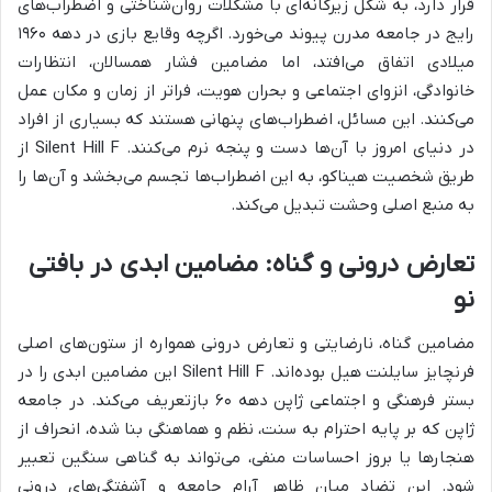
قرار دارد، به شکل زیرکانه‌ای با مشکلات روان‌شناختی و اضطراب‌های
رایج در جامعه مدرن پیوند می‌خورد. اگرچه وقایع بازی در دهه ۱۹۶۰
میلادی اتفاق می‌افتد، اما مضامین فشار همسالان، انتظارات
خانوادگی، انزوای اجتماعی و بحران هویت، فراتر از زمان و مکان عمل
می‌کنند. این مسائل، اضطراب‌های پنهانی هستند که بسیاری از افراد
در دنیای امروز با آن‌ها دست و پنجه نرم می‌کنند. Silent Hill F از
طریق شخصیت هیناکو، به این اضطراب‌ها تجسم می‌بخشد و آن‌ها را
به منبع اصلی وحشت تبدیل می‌کند.
تعارض درونی و گناه: مضامین ابدی در بافتی
نو
مضامین گناه، نارضایتی و تعارض درونی همواره از ستون‌های اصلی
فرنچایز سایلنت هیل بوده‌اند. Silent Hill F این مضامین ابدی را در
بستر فرهنگی و اجتماعی ژاپن دهه ۶۰ بازتعریف می‌کند. در جامعه
ژاپن که بر پایه احترام به سنت، نظم و هماهنگی بنا شده، انحراف از
هنجارها یا بروز احساسات منفی، می‌تواند به گناهی سنگین تعبیر
شود. این تضاد میان ظاهر آرام جامعه و آشفتگی‌های درونی