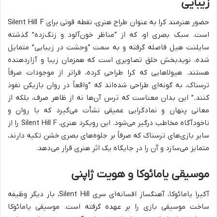
زیبایی
حضور هنرمند کرا به عنوان طراح هنری، نقطه قوتی برای Silent Hill F
است. سبک بصری او، که از “مناظر خون‌آلود و زنگ‌زده” گذشته
سایلنت هیل فاصله گرفته و به سمت “وحشت در زیبایی” متمایل
شده، نویدبخش خلق تصاویری است که همزمان زیبا و آزاردهنده
هستند. هیولاهایی که کرا طراحی کرده، فراتر از موجودات صرفاً
ترسناک، به گونه‌ای طراحی شده‌اند که “واقعاً در روان بازیکن نفوذ
کنند.” این بدان معناست که ترس آن‌ها نه از ظاهر صرف، بلکه از
معانی پنهان و نمادگرایی عمیقی نشأت می‌گیرد که با روان و
ناخودآگاه مخاطب درگیر می‌شود. این رویکرد هنری، Silent Hill F را از
سایر بازی‌های ترسناک که صرفاً بر جلوه‌های بصری خشن تکیه دارند،
متمایز می‌سازد و آن را در جایگاه یک اثر هنری قرار می‌دهد.
موسیقی یامائوکا و هویت ژاپنی
آکیرا یامائوکا، آهنگساز افسانه‌ای سری Silent Hill، بار دیگر وظیفه
ساخت موسیقی بازی را بر عهده گرفته است. موسیقی یامائوکا