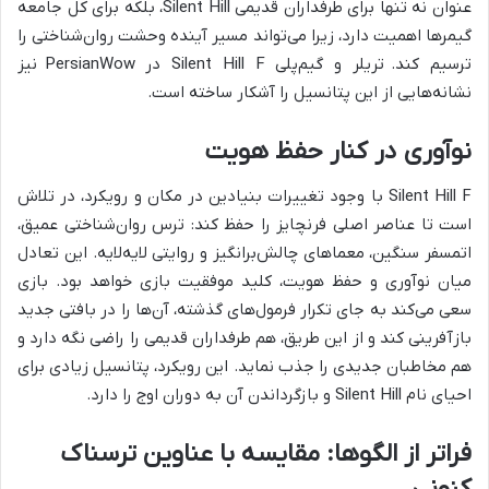
عنوان نه تنها برای طرفداران قدیمی Silent Hill، بلکه برای کل جامعه
گیمرها اهمیت دارد، زیرا می‌تواند مسیر آینده وحشت روان‌شناختی را
ترسیم کند.
تریلر و گیم‌پلی Silent Hill F در PersianWow
نیز
نشانه‌هایی از این پتانسیل را آشکار ساخته است.
نوآوری در کنار حفظ هویت
Silent Hill F با وجود تغییرات بنیادین در مکان و رویکرد، در تلاش
است تا عناصر اصلی فرنچایز را حفظ کند: ترس روان‌شناختی عمیق،
اتمسفر سنگین، معماهای چالش‌برانگیز و روایتی لایه‌لایه. این تعادل
میان نوآوری و حفظ هویت، کلید موفقیت بازی خواهد بود. بازی
سعی می‌کند به جای تکرار فرمول‌های گذشته، آن‌ها را در بافتی جدید
بازآفرینی کند و از این طریق، هم طرفداران قدیمی را راضی نگه دارد و
هم مخاطبان جدیدی را جذب نماید. این رویکرد، پتانسیل زیادی برای
احیای نام Silent Hill و بازگرداندن آن به دوران اوج را دارد.
فراتر از الگوها: مقایسه با عناوین ترسناک
کنونی