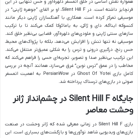
همواره نقش اساسی در خلق اتمسفر دلهره‌آور و حس تنهایی در این
فرنچایز داشته است. در Silent Hill F، او بر القای “جوهره ژاپنی” در
موسیقی تمرکز کرده است. همکاری با آهنگسازان ژاپنی دیگر مانند
کنسوکه ایناگه، دای و ژاکی، به یامائوکا کمک می‌کند تا با ترکیب
سازهای سنتی ژاپنی و ملودی‌های دلهره‌آور، فضایی بی‌نظیر خلق کند.
موسیقی نه تنها تنش را افزایش می‌دهد، بلکه با پژواک‌های محیط،
حس رنج، درگیری درونی و ترس را به شکلی عمیق‌تر منتقل می‌کند.
این ترکیب بی‌نظیر صدا و تصویر، تجربه‌ای حسی را فراهم می‌کند که
مخاطب را در عمق “ترس نوین” غرق می‌سازد، همانند آنچه در بررسی
کامل بازی Ghost Of Yotei در PersianWow به اهمیت اتمسفر
صوتی در بازی‌های ترسناک پرداخته شد.
جایگاه Silent Hill F در چشم‌انداز ژانر
وحشت معاصر
بازی Silent Hill F در زمانی معرفی شده که ژانر وحشت در صنعت
بازی‌های ویدیویی شاهد نوآوری‌ها و بازگشت‌های بسیاری است. این