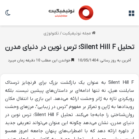
منو
تغی
مجله نوتیفیکیت
/
تکنولوژی
تحلیل Silent Hill F؛ ترس نوین در دنیای مدرن
آخرین به روز رسانی: 10/05/1404
خواندن این مطلب 10 دقیقه زمان میبرد
Silent Hill F به عنوان یک بازگشت بزرگ برای فرنچایز ترسناک
سایلنت هیل، نه تنها ادامه‌ای بر داستان‌های پیشین نیست، بلکه
رویکردی تازه به ژانر وحشت ارائه می‌دهد. این بازی با انتقال مکان
رویدادها به ژاپن و تمرکز بر مفهوم “ترس در زیبایی”، مرزهای وحشت
روان‌شناختی را جابه‌جا می‌کند. تحلیل Silent Hill F؛ ترس نوین در
دنیای مدرن، نشان می‌دهد چگونه این عنوان می‌تواند تعریفی جدید
از دلهره ارائه دهد که با اضطراب‌های پنهان جامعه امروز همسو
است. پرشین وو در این تحلیل عمیق، به کاوش در ابعاد هنری،