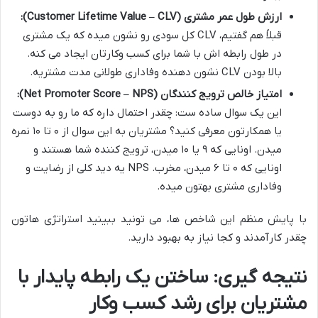
ارزش طول عمر مشتری (Customer Lifetime Value – CLV):
قبلاً هم گفتیم، CLV کل سودی رو نشون میده که یک مشتری
در طول رابطه اش با شما برای کسب وکارتان ایجاد می کنه.
بالا بودن CLV نشون دهنده وفاداری طولانی مدت مشتریه.
امتیاز خالص ترویج کنندگان (Net Promoter Score – NPS):
این یک سوال ساده ست: چقدر احتمال داره که ما رو به دوست
یا همکارتون معرفی کنید؟ مشتریان به این سوال از ۰ تا ۱۰ نمره
میدن. اونایی که ۹ یا ۱۰ میدن، ترویج کننده شما هستند و
اونایی که ۰ تا ۶ میدن، مخرب. NPS یه دید کلی از رضایت و
وفاداری مشتری بهتون میده.
با پایش منظم این شاخص ها، می تونید ببینید استراتژی هاتون
چقدر کارآمدند و کجا نیاز به بهبود دارید.
نتیجه گیری: ساختن یک رابطه پایدار با
مشتریان برای رشد کسب وکار