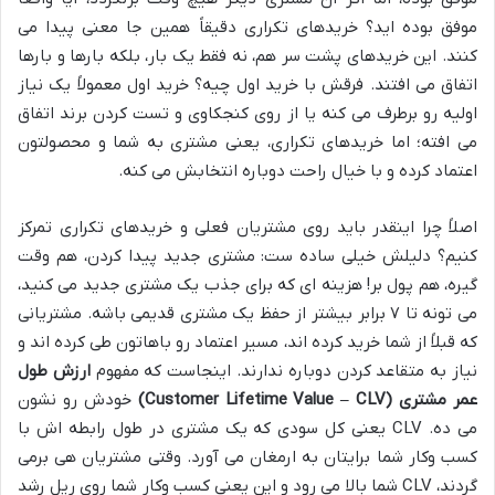
موفق بوده اید؟ خریدهای تکراری دقیقاً همین جا معنی پیدا می
کنند. این خریدهای پشت سر هم، نه فقط یک بار، بلکه بارها و بارها
اتفاق می افتند. فرقش با خرید اول چیه؟ خرید اول معمولاً یک نیاز
اولیه رو برطرف می کنه یا از روی کنجکاوی و تست کردن برند اتفاق
می افته؛ اما خریدهای تکراری، یعنی مشتری به شما و محصولتون
اعتماد کرده و با خیال راحت دوباره انتخابش می کنه.
اصلاً چرا اینقدر باید روی مشتریان فعلی و خریدهای تکراری تمرکز
کنیم؟ دلیلش خیلی ساده ست: مشتری جدید پیدا کردن، هم وقت
گیره، هم پول بر! هزینه ای که برای جذب یک مشتری جدید می کنید،
می تونه تا ۷ برابر بیشتر از حفظ یک مشتری قدیمی باشه. مشتریانی
که قبلاً از شما خرید کرده اند، مسیر اعتماد رو باهاتون طی کرده اند و
نیاز به متقاعد کردن دوباره ندارند. اینجاست که مفهوم
ارزش طول
عمر مشتری (Customer Lifetime Value – CLV)
خودش رو نشون
می ده. CLV یعنی کل سودی که یک مشتری در طول رابطه اش با
کسب وکار شما برایتان به ارمغان می آورد. وقتی مشتریان هی برمی
گردند، CLV شما بالا می رود و این یعنی کسب وکار شما روی ریل رشد