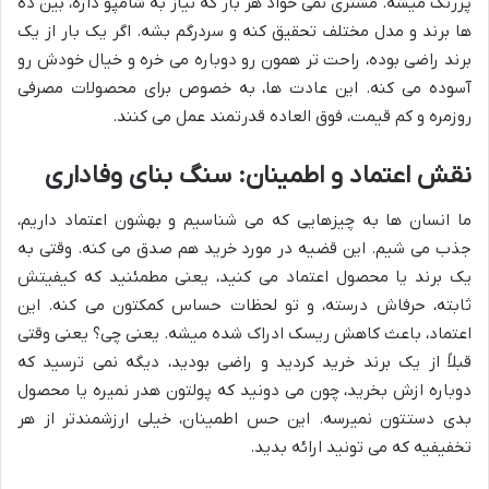
پررنگ میشه. مشتری نمی خواد هر بار که نیاز به شامپو داره، بین ده
ها برند و مدل مختلف تحقیق کنه و سردرگم بشه. اگر یک بار از یک
برند راضی بوده، راحت تر همون رو دوباره می خره و خیال خودش رو
آسوده می کنه. این عادت ها، به خصوص برای محصولات مصرفی
روزمره و کم قیمت، فوق العاده قدرتمند عمل می کنند.
نقش اعتماد و اطمینان: سنگ بنای وفاداری
ما انسان ها به چیزهایی که می شناسیم و بهشون اعتماد داریم،
جذب می شیم. این قضیه در مورد خرید هم صدق می کنه. وقتی به
یک برند یا محصول اعتماد می کنید، یعنی مطمئنید که کیفیتش
ثابته، حرفاش درسته، و تو لحظات حساس کمکتون می کنه. این
اعتماد، باعث کاهش ریسک ادراک شده میشه. یعنی چی؟ یعنی وقتی
قبلاً از یک برند خرید کردید و راضی بودید، دیگه نمی ترسید که
دوباره ازش بخرید، چون می دونید که پولتون هدر نمیره یا محصول
بدی دستتون نمیرسه. این حس اطمینان، خیلی ارزشمندتر از هر
تخفیفیه که می تونید ارائه بدید.