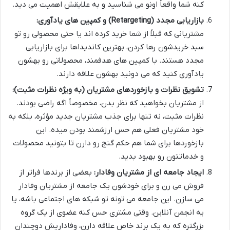
کنه شما واقعاً اونو می شناسید و به علایقش اهمیت می دید.
بازاریابی مجدد (Retargeting) و کمپین های یادآوری:
مشتریانی که قبلاً از شما خرید کرده اند یا حتی محصولی رو تو
سبد خریدشون رها کردن، بهترین کاندیداها برای بازاریابی
مجدد هستند. با کمپین های هدفمند، محصولاتی رو بهشون
یادآوری کنید که می دونید بهشون علاقه دارند.
تشویق نظرات و بازخوردهای مشتریان (به ویژه نظرات مثبت):
از مشتریان بخواهید که نظر بدن، مخصوصاً اگه راضی بودند.
نظرات مثبت، نه تنها برای جذب مشتریان جدید مؤثره، بلکه به
خود مشتریان فعلی هم حس ارزشمند بودن میده. این
بازخوردها برای شما هم حکم گنج رو دارن تا بتونید محصولات
و خدماتتون رو بهبود بدید.
ایجاد جامعه ای از مشتریان وفادار:
بعضی از برندها فراتر از
فروش می رن و برای خودشون یک جامعه از مشتریان وفادار
می سازن. این جامعه می تونه تو شبکه های اجتماعی باشه، یا
یه انجمن آنلاین. وقتی مشتری حس کنه عضوی از یک گروه
بزرگتره که به یک برند خاص علاقه دارن، وفاداریش دوچندان