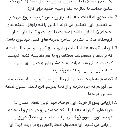
(گرسنگی، تشنگی) یا از بیرون بهمون تحمیل بشه (دیدن یک
تبلیغ جذاب، یا نیاز به یک وسیله جدید برای کار).
جستجوی اطلاعات:
حالا که نیاز رو حس کردیم، شروع می کنیم
به تحقیق. این تحقیق می تونه آنلاین باشه (گوگل، شبکه های
اجتماعی)، آفلاین باشه (صحبت با دوست و آشنا، بازدید از
فروشگاه ها)، یا حتی بر اساس تجربه های قبلی خودمون باشه.
ارزیابی گزینه ها:
اطلاعات زیادی جمع آوری کردیم. حالا وقتشه
که برندها و محصولات مختلف رو با هم مقایسه کنیم. قیمت،
کیفیت، ویژگی ها، نظرات بقیه مشتریان، و حتی شهرت برند،
همه شون تو این مرحله تاثیرگذارند.
تصمیم به خرید:
بعد از کلی بالا و پایین کردن، بالاخره تصمیم
می گیریم که چی بخریم و از کجا بخریم. این لحظه، همون لحظه
شیرین خریده!
ارزیابی پس از خرید:
این مرحله، مهم ترین نقطه اتصال به
خریدهای تکراریه. بعد از اینکه محصول رو خریدیم و استفاده
کردیم، توی دلمون (و گاهی اوقات با صدای بلند!) شروع به
ارزیابی می کنیم. آیا محصول انتظاراتمون رو برآورده کرد؟ آیا