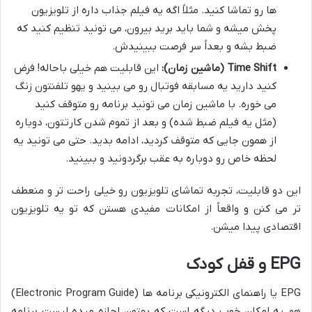
ها رو تماشا کنید. مثلاً اگه یه فیلم جذاب داره از تلویزیون
پخش میشه و شما باید برید بیرون، می تونید تنظیم کنید که
ضبط بشه و بعداً سر فرصت ببینیدش.
Time Shift (ماشین زمان):
این قابلیت هم خیلی باحاله! فرض
کنید دارید یه مسابقه فوتبال رو می بینید و یهو تلفنتون زنگ
می خوره. با ماشین زمان می تونید برنامه رو متوقف کنید
(مثل یه فیلم ضبط شده) و بعد از تموم شدن کارتتون، دوباره
از همون جایی که متوقف کردید، ادامه بدید. حتی می تونید یه
لحظه خاص رو دوباره به عقب برگردونید و ببینید.
این دو قابلیت، تجربه تماشای تلویزیون رو خیلی راحت تر و منعطف
تر می کنن و واقعاً از امکانات مفیدی هستن که تو یه تلویزیون
اقتصادی پیدا میشن.
EPG و قفل کودک
EPG یا راهنمای الکترونیکی برنامه ها (Electronic Program Guide)
هم یه امکان خوب دیگه است که بهتون اجازه میده لیست برنامه