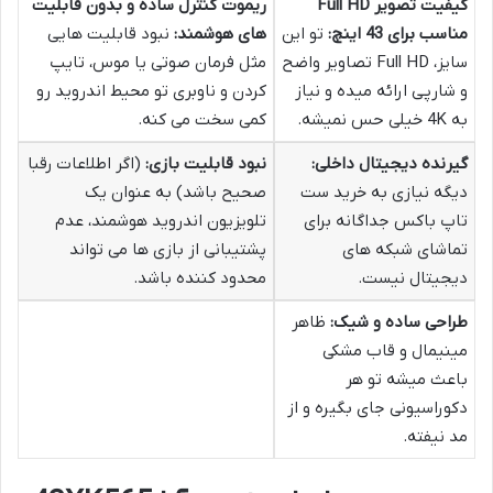
کیفیت تصویر Full HD
ریموت کنترل ساده و بدون قابلیت
مناسب برای 43 اینچ:
تو این
های هوشمند:
نبود قابلیت هایی
سایز، Full HD تصاویر واضح
مثل فرمان صوتی یا موس، تایپ
و شارپی ارائه میده و نیاز
کردن و ناوبری تو محیط اندروید رو
به 4K خیلی حس نمیشه.
کمی سخت می کنه.
گیرنده دیجیتال داخلی:
نبود قابلیت بازی:
(اگر اطلاعات رقبا
دیگه نیازی به خرید ست
صحیح باشد) به عنوان یک
تاپ باکس جداگانه برای
تلویزیون اندروید هوشمند، عدم
تماشای شبکه های
پشتیبانی از بازی ها می تواند
دیجیتال نیست.
محدود کننده باشد.
طراحی ساده و شیک:
ظاهر
مینیمال و قاب مشکی
باعث میشه تو هر
دکوراسیونی جای بگیره و از
مد نیفته.