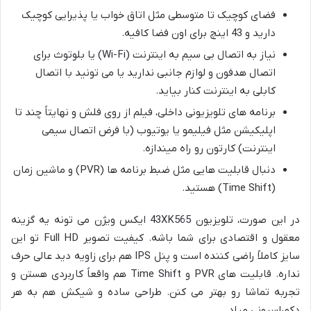
فضای کوچیک تا متوسطی مثل اتاق خواب یا پذیرایی کوچیک
دارید و 43 اینچ برای اون فضا کافیه.
نیاز به اتصال بی سیم به اینترنت (Wi-Fi) یا بلوتوث برای
اتصال هدفون و لوازم جانبی ندارید یا می تونید با اتصال
کابلی به اینترنت کنار بیاید.
برنامه های تلویزیونی داخلی، فیلم از روی فلش و نهایتاً چند تا
اپلیکیشن مثل فیلیمو یا یوتیوب (با فرض اتصال سیمی
اینترنت) کارتون رو راه میندازه.
دنبال قابلیت هایی مثل ضبط برنامه ها (PVR) و ماشین زمان
(Time Shift) هستید.
در این صورت، تلویزیون 43XK565 ایکس ویژن می تونه یه گزینه
معقول و اقتصادی برای شما باشه. کیفیت تصویر Full HD تو این
سایز کاملاً راضی کننده است و پنل IPS هم برای زاویه دید عالی حرف
نداره. قابلیت های PVR و Time Shift هم واقعاً کاربردی هستن و
تجربه تماشا رو بهتر می کنن. طراحی ساده و شیکش هم به هر
دکوراسیونی میاد.