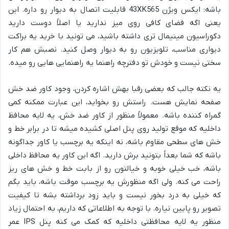
باشه: ایکس ویژن 43XK565 قابلیت اتصال به دیوار رو داره. این
یعنی اگه فضای کافی روی میز ندارید یا اصلاً دوست دارید
دکوراسیون مینیمال تری داشته باشید، می تونید با خرید یه براکت
دیواری مناسب، تلویزیون رو به دیوار وصل کنید. نصبش هم کار
سختی نیست و خودش تو دفترچه راهنما یه راهنمایی هایی رو میده.
یه نکته جالب که بعضی رقبا بهش اشاره کردن، وجود کاور ضد خش
صفحه نمایش هست. راستش رو بخواید، این عبارت ممکنه کمی
گمراه کننده باشه. معمولاً منظور از کاور ضد خش، یه لایه محافظ
داخلیه که موقع تولید روی پنل اصلی کشیده میشه تا در برابر خط و
خش های سطحی مقاوم باشه، نه اینکه یه برچسب یا کاور جداگونه
باشه که شما بعداً بتونید برش دارید. اگه این کاور یه محافظ داخلی
باشه، خب خیلی خوبه و خیالتون رو از بابت خط و خش های ریز
راحت می کنه. ولی اگه منظورش یه برچسب موقت باشه، باید بگم
که خیلی به درد بخور نیست و باید زود برداشته بشه تا کیفیت
تصویر رو پایین نیاره. با توجه به اطلاعاتی که داریم، به احتمال زیاد
منظور یه لایه محافظتی داخلیه که کمک می کنه پنل IPS عمر