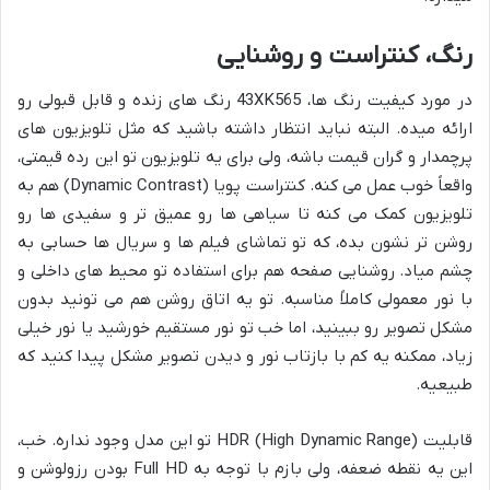
رنگ، کنتراست و روشنایی
در مورد کیفیت رنگ ها، 43XK565 رنگ های زنده و قابل قبولی رو
ارائه میده. البته نباید انتظار داشته باشید که مثل تلویزیون های
پرچمدار و گران قیمت باشه، ولی برای یه تلویزیون تو این رده قیمتی،
واقعاً خوب عمل می کنه. کنتراست پویا (Dynamic Contrast) هم به
تلویزیون کمک می کنه تا سیاهی ها رو عمیق تر و سفیدی ها رو
روشن تر نشون بده، که تو تماشای فیلم ها و سریال ها حسابی به
چشم میاد. روشنایی صفحه هم برای استفاده تو محیط های داخلی و
با نور معمولی کاملاً مناسبه. تو یه اتاق روشن هم می تونید بدون
مشکل تصویر رو ببینید، اما خب تو نور مستقیم خورشید یا نور خیلی
زیاد، ممکنه یه کم با بازتاب نور و دیدن تصویر مشکل پیدا کنید که
طبیعیه.
قابلیت HDR (High Dynamic Range) تو این مدل وجود نداره. خب،
این یه نقطه ضعفه، ولی بازم با توجه به Full HD بودن رزولوشن و