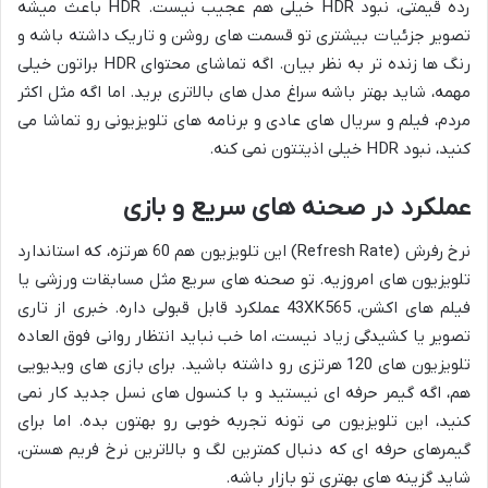
رده قیمتی، نبود HDR خیلی هم عجیب نیست. HDR باعث میشه
تصویر جزئیات بیشتری تو قسمت های روشن و تاریک داشته باشه و
رنگ ها زنده تر به نظر بیان. اگه تماشای محتوای HDR براتون خیلی
مهمه، شاید بهتر باشه سراغ مدل های بالاتری برید. اما اگه مثل اکثر
مردم، فیلم و سریال های عادی و برنامه های تلویزیونی رو تماشا می
کنید، نبود HDR خیلی اذیتتون نمی کنه.
عملکرد در صحنه های سریع و بازی
نرخ رفرش (Refresh Rate) این تلویزیون هم 60 هرتزه، که استاندارد
تلویزیون های امروزیه. تو صحنه های سریع مثل مسابقات ورزشی یا
فیلم های اکشن، 43XK565 عملکرد قابل قبولی داره. خبری از تاری
تصویر یا کشیدگی زیاد نیست، اما خب نباید انتظار روانی فوق العاده
تلویزیون های 120 هرتزی رو داشته باشید. برای بازی های ویدیویی
هم، اگه گیمر حرفه ای نیستید و با کنسول های نسل جدید کار نمی
کنید، این تلویزیون می تونه تجربه خوبی رو بهتون بده. اما برای
گیمرهای حرفه ای که دنبال کمترین لگ و بالاترین نرخ فریم هستن،
شاید گزینه های بهتری تو بازار باشه.