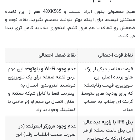
هیچ محصولی بدون ایراد نیست و 43XK565 هم از این قاعده
مستثنی نیست. برای اینکه بهتر بتونید تصمیم بگیرید، نقاط قوت و
ضعفش رو شفاف با هم مرور کنیم. اینجوری یه دید کامل تری پیدا
می کنید.
نقاط قوت احتمالی
نقاط ضعف احتمالی
قیمت مناسب:
یکی از برگ
عدم وجود Wi-Fi و بلوتوث:
این مهم
های برنده اصلی این
ترین نقطه ضعفه برای یک تلویزیون
تلویزیون، قیمت رقابتیشه
هوشمند اندرویدی. اتصال به
که برای بودجه های متوسط
اینترنت فقط با کابل شبکه ممکنه و
گزینه ای جذاب به حساب
امکان اتصال بی سیم لوازم جانبی یا
میاد.
کستینگ وجود نداره.
پنل IPS با زاویه دید عالی:
عدم وجود مرورگر اینترنت:
(در
این پنل باعث میشه از هر
صورت صحت اطلاعات رقبا) این
زاویه ای که به تلویزیون