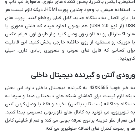
استیشن، ایکس باکس)، پخش کننده های بلوری، ماهواره، لپ تاپ و
… استفاده میشن. با وجود چندین پورت HDMI، دیگه لازم نیست هر
بار برای اتصال یه دستگاه جدید، کابل قبلی رو قطع کنید. پورت های
USB (از نوع USB 2.0) هم بهتون اجازه میده که فلش مموری یا
هارد اکسترنال رو به تلویزیون وصل کنید و از طریق اون، فیلم، عکس
یا موزیک رو مستقیم از روی حافظه خارجی پخش کنید. این قابلیت
برای کسایی که فایل های صوتی و تصویری زیادی دارن، خیلی
کاربردیه.
ورودی آنتن و گیرنده دیجیتال داخلی
یه خبر خوب! 43XK565 یه گیرنده دیجیتال داخلی داره. این یعنی
دیگه لازم نیست برای تماشای شبکه های دیجیتالی صدا و سیما یه
دستگاه جداگانه (ست تاپ باکس) بخرید و فقط با وصل کردن آنتن
به تلویزیون، می تونید به کانال های تلویزیونی دسترسی پیدا کنید.
این هم از نظر هزینه براتون صرفه جویی می کنه و هم از شلوغی کابل
ها و ریموت کنترل های اضافه جلوگیری می کنه.