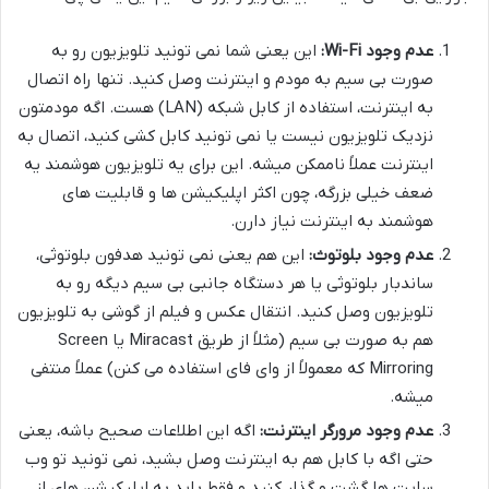
عدم وجود Wi-Fi:
این یعنی شما نمی تونید تلویزیون رو به
صورت بی سیم به مودم و اینترنت وصل کنید. تنها راه اتصال
به اینترنت، استفاده از کابل شبکه (LAN) هست. اگه مودمتون
نزدیک تلویزیون نیست یا نمی تونید کابل کشی کنید، اتصال به
اینترنت عملاً ناممکن میشه. این برای یه تلویزیون هوشمند یه
ضعف خیلی بزرگه، چون اکثر اپلیکیشن ها و قابلیت های
هوشمند به اینترنت نیاز دارن.
عدم وجود بلوتوث:
این هم یعنی نمی تونید هدفون بلوتوثی،
ساندبار بلوتوثی یا هر دستگاه جانبی بی سیم دیگه رو به
تلویزیون وصل کنید. انتقال عکس و فیلم از گوشی به تلویزیون
هم به صورت بی سیم (مثلاً از طریق Miracast یا Screen
Mirroring که معمولاً از وای فای استفاده می کنن) عملاً منتفی
میشه.
عدم وجود مرورگر اینترنت:
اگه این اطلاعات صحیح باشه، یعنی
حتی اگه با کابل هم به اینترنت وصل بشید، نمی تونید تو وب
سایت ها گشت و گذار کنید و فقط باید به اپلیکیشن های از