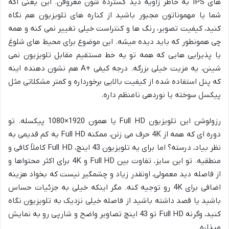
های IPS به خاطر زاویه دید گسترده شون معروفن. این یعنی اگه
شما یا مهموناتون مجبور باشید از کناره های تلویزیون هم نگاه
کنید، کیفیت تصویر، رنگ ها و کنتراست خیلی تغییر نمی کنه و همه
چی همونطور که باید دیده میشه. این موضوع برای محیط های شلوغ
یا پذیرایی هایی که همه تو یه خط مستقیم مقابل تلویزیون نمی
شینن، یه مزیت خیلی بزرگه. درجه کیفی +A هم نشون دهنده اینه
که پنل استفاده شده از کیفیت بالایی برخورداره و کمتر مشکلاتی مثل
پیکسل سوخته یا نوردهی نامنظم داره.
رزولوشن این تلویزیون Full HD یا همون 1920×1080 پیکسله. تو
دوره ای که همه از 4K حرف می زنن، ممکنه Full HD یه کم قدیمی به
نظر بیاد، درسته؟ اما برای یه تلویزیون 43 اینچ، Full HD کاملاً کافی و
منطقیه. تو این سایز، تفاوت بین Full HD و 4K برای اکثر محتواها و
از فاصله دید معمولی، اونقدر زیاد و چشمگیر نیست که بخواد هزینه
اضافی برای 4K رو توجیه کنه. مگر اینکه خیلی به جزئیات حساس
باشید یا قصد داشته باشید از فاصله خیلی نزدیک به تلویزیون نگاه
کنید، وگرنه Full HD تو 43 اینچ تصاویر واضح و شارپی رو به نمایش
میذاره.