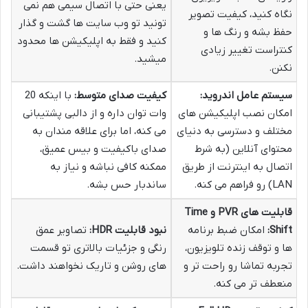
یعنی حتی با اتصال سیمی هم نمی
نگاه کنید، کیفیت تصویر
تونید تو وب سایت ها گشت و گذار
حفظ بشه و رنگ ها و
کنید و فقط به اپلیکیشن ها محدود
کنتراست تغییر زیادی
میشید.
نکنن.
سیستم عامل اندروید:
کیفیت صدای متوسط:
با اینکه 20
امکان نصب اپلیکیشن های
وات توان داره و از دالبی پشتیبانی
مختلف و دسترسی به دنیای
می کنه، اما برای علاقه مندان به
محتوای آنلاین (به شرط
صدای باکیفیت و بیس عمیق،
اتصال به اینترنت از طریق
ممکنه کافی نباشه و نیاز به
LAN) رو فراهم می کنه.
ساندبار حس بشه.
قابلیت های PVR و Time
Shift:
امکان ضبط برنامه
نبود قابلیت HDR:
تصاویر عمق
ها و توقف زنده تلویزیون،
رنگی و جزئیات بالاتری تو قسمت
تجربه تماشا رو راحت تر و
های روشن و تاریک نخواهند داشت.
منعطف تر می کنه.