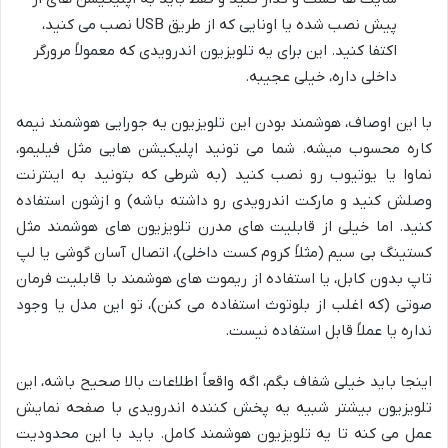
پیش نصب شده یا اونایی که از طریق USB نصب می کنید،
اکتفا کنید. این برای یه تلویزیون اندرویدی که معمولاً مرورگر
داخلی داره، خیلی عجیبه.
با این اوصاف، هوشمند بودن این تلویزیون یه جورایی هوشمند نیمه
کاره محسوب میشه. شما می تونید اپلیکیشن هایی مثل فیلیمو،
نماوا یا یوتیوب رو نصب کنید (به شرطی که بتونید به اینترنت
وصلش کنید و مارکت اندرویدی رو داشته باشه) و ازشون استفاده
کنید. اما خیلی از قابلیت های مدرن تلویزیون های هوشمند مثل
کستینگ بی سیم (مثلاً کروم کست داخلی)، اتصال آسان گوشی یا لپ
تاپ بدون کابل، یا استفاده از ریموت های هوشمند با قابلیت فرمان
صوتی (که اغلب از بلوتوث استفاده می کنن)، تو این مدل یا وجود
نداره یا عملاً قابل استفاده نیست.
اینجا باید خیلی شفاف بگم، اگه واقعاً اطلاعات بالا صحیح باشه، این
تلویزیون بیشتر شبیه یه پخش کننده اندرویدی با صفحه نمایش
عمل می کنه تا یه تلویزیون هوشمند کامل. باید با این محدودیت