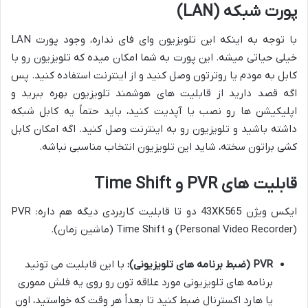
پورت شبکه (LAN)
با توجه به اینکه این تلویزیون وای فای نداره، وجود پورت LAN
خیلی حیاتی میشه. این پورت به شما امکان میده که تلویزیون رو با
کابل به مودم یا روترتون وصل کنید و از اینترنت استفاده کنید. پس
اگه قصد دارید از قابلیت های هوشمند تلویزیون بهره ببرید و
اپلیکیشن ها رو نصب یا آپدیت کنید، باید حتماً یه کابل شبکه
داشته باشید و تلویزیون رو به اینترنت وصل کنید. اگه امکان کابل
کشی براتون سخته، شاید این تلویزیون انتخاب مناسبی نباشه.
قابلیت های PVR و Time Shift
ایکس ویژن 43XK565 دو تا قابلیت کاربردی دیگه هم داره: PVR
(Personal Video Recorder) و Time Shift (ماشین زمان).
PVR (ضبط برنامه های تلویزیونی):
با این قابلیت می تونید
برنامه های تلویزیونی مورد علاقه تون رو روی یه فلش مموری
یا هارد اکسترنال ضبط کنید تا بعداً هر وقت که خواستید، اون