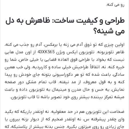
رو می کنه.
طراحی و کیفیت ساخت: ظاهرش به دل
می شینه؟
اولین چیزی که تو ذوق آدم می زنه یا برعکس، آدم رو جذب می کنه،
ظاهر تلویزیونه. تلویزیون ایکس ویژن 43XK565 از اون مدل هایی
نیست که بخواد با طراحی فوق العاده فضایی یا خیلی خاص، شما رو
خیره کنه. نه، اتفاقاً طراحیش خیلی ساده و کاربردیه، ولی خب همین
سادگی، باعث شده که تو هر دکوراسیونی بتونه جای خودش رو پیدا
کنه و به قول معروف، از مد نیفته. قاب تمام مشکی دور صفحه
نمایش، یه حس و حال مدرن و مینیمال به تلویزیون داده و باعث
میشه تمرکز بیننده بیشتر روی خود تصویر باشه تا قاب تلویزیون.
ضخامت این تلویزیون هم در حد معقولیه. نه اونقدر باریکه که بگید
وای چقدر پیشرفته س، نه اونقدر ضخیم که از دیوار بزنه بیرون یا
جای زیادی رو روی میزتون بگیره. جنس بدنه بیشتر از پلاستیکه، که