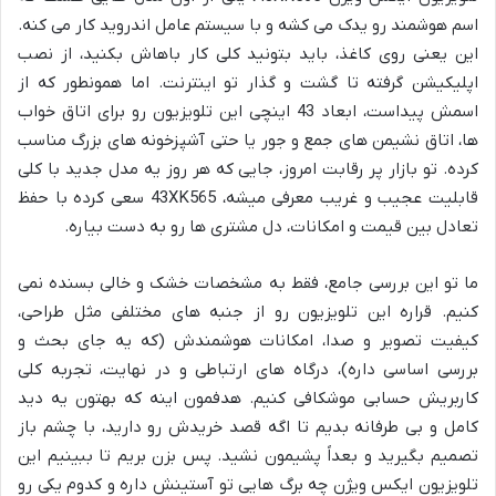
اسم هوشمند رو یدک می کشه و با سیستم عامل اندروید کار می کنه.
این یعنی روی کاغذ، باید بتونید کلی کار باهاش بکنید، از نصب
اپلیکیشن گرفته تا گشت و گذار تو اینترنت. اما همونطور که از
اسمش پیداست، ابعاد 43 اینچی این تلویزیون رو برای اتاق خواب
ها، اتاق نشیمن های جمع و جور یا حتی آشپزخونه های بزرگ مناسب
کرده. تو بازار پر رقابت امروز، جایی که هر روز یه مدل جدید با کلی
قابلیت عجیب و غریب معرفی میشه، 43XK565 سعی کرده با حفظ
تعادل بین قیمت و امکانات، دل مشتری ها رو به دست بیاره.
ما تو این بررسی جامع، فقط به مشخصات خشک و خالی بسنده نمی
کنیم. قراره این تلویزیون رو از جنبه های مختلفی مثل طراحی،
کیفیت تصویر و صدا، امکانات هوشمندش (که یه جای بحث و
بررسی اساسی داره)، درگاه های ارتباطی و در نهایت، تجربه کلی
کاربریش حسابی موشکافی کنیم. هدفمون اینه که بهتون یه دید
کامل و بی طرفانه بدیم تا اگه قصد خریدش رو دارید، با چشم باز
تصمیم بگیرید و بعداً پشیمون نشید. پس بزن بریم تا ببینیم این
تلویزیون ایکس ویژن چه برگ هایی تو آستینش داره و کدوم یکی رو