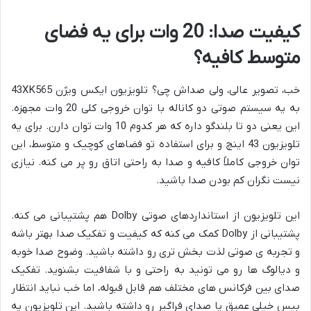
کیفیت صدا: 20 وات برای یه فضای
متوسط کافیه؟
خب، تصویر عالی، ولی صداش چی؟ تلویزیون ایکس ویژن 43XK565
به یه سیستم صوتی دو کاناله با توان خروجی کلی 20 وات مجهزه.
این یعنی دو تا بلندگو داره که هر کدوم 10 وات توان دارن. برای یه
تلویزیون 43 اینچ و برای استفاده تو فضاهای کوچیک و متوسط، این
توان خروجی کاملاً کافیه و صدا به راحتی اتاق رو پر می کنه. نیازی
نیست نگران کم بودن صدا باشید.
این تلویزیون از استانداردهای صوتی Dolby هم پشتیبانی می کنه.
پشتیبانی از Dolby کمک می کنه که کیفیت و تفکیک صدا بهتر باشه
و تجربه ی صوتی لذت بخش تری رو داشته باشید. وضوح صدا خوبه
و دیالوگ ها رو می تونید به راحتی و با شفافیت بشنوید. تفکیک
صدای بین فرکانس های مختلف هم قابل قبوله، اما خب نباید انتظار
بیس خیلی عمیق یا صدای فراگیر رو داشته باشید. این تلویزیون یه