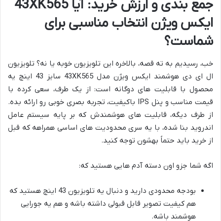
جمع بندی و ارزش خرید: آیا 43XK565
ایکس ویژن انتخاب مناسبی برای
شماست؟
خب، رسیدیم به ته قصه، بالاخره این تلویزیون خوبه یا نه؟ تلویزیون
ال ای دی هوشمند ایکس ویژن مدل 43XK565 سایز 43 اینچ یه
محصول با قابلیت های دوگانه است: از یک طرف، سعی کرده با
قیمت مناسب و پنل IPS باکیفیت، تجربه بصری خوبی رو ارائه بده.
از طرف دیگه، قابلیت های هوشمندش که بر پایه سیستم عامل
اندروید بنا شده، با یه سری محدودیت های اساسی همراهه که قبل
از خرید باید حتماً بهشون توجه کنید.
اگه شما جزو اون دسته آدم هایی هستید که:
بودجه محدودی دارید و دنبال یه تلویزیون 43 اینچ هستید که
هم کیفیت تصویر قابل قبولی داشته باشه و هم یه جورایی
هوشمند باشه.