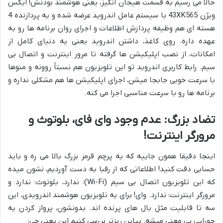
حالا می رسیم به قسمت هیجان انگیز، یعنی هوشمند بودنش! ایکس
ویژن 43XK565 با سیستم عامل اندروید عرضه شده و یه پردازنده 4
هسته ای هم وظیفه پردازش اطلاعات و اجرای روان برنامه ها رو به
عهده داره. روی کاغذ، داشتن اندروید یعنی یه دنیای کامل از
امکانات، از نصب اپلیکیشن ها گرفته تا مرور اینترنت و اتصال بی
سیم. رابط کاربری اندروید تو این تلویزیون هم نسبتاً روونه و منوها
با سرعت خوبی جابجا میشن، اجرای اپلیکیشن ها هم مشکلی نداره و
برنامه ها رو با سرعت مناسبی اجرا می کنه.
تضاد بزرگ: عدم وجود وای فای، بلوتوث و
مرورگر اینترنت!
اینجا دقیقا همون جاییه که یه پرچم قرمز بزرگ بالا می ره و باید
حسابی دقت کنید! اطلاعاتی که از رقبا به دست آوردیم، نشون میده
که این تلویزیون اتصال بی سیم (Wi-Fi): ندارد، بلوتوث: ندارد و
مرورگر اینترنت: ندارد. وای! برای یه تلویزیون هوشمند اندرویدی، این
سه تا قابلیت مثل بال های پرنده اند. بدونشون، پرواز کردن یه
جورایی بی معنی میشه. بیاین ریزتر بررسی کنیم این یعنی چی: