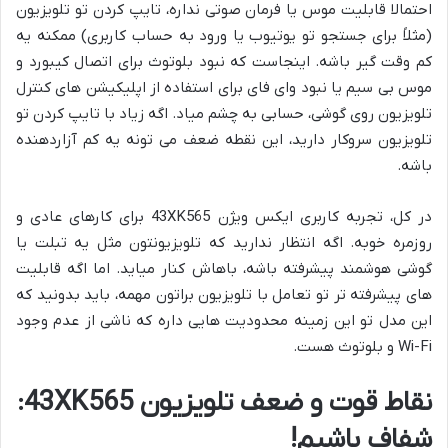
احتمالا قابلیت موس یا فرمان صوتی نداره، تایپ کردن تو تلویزیون
(مثلاً برای جستجو تو یوتیوب یا ورود به حساب کاربری) ممکنه یه
کم وقت گیر باشه. اینجاست که نبود بلوتوث برای اتصال کیبورد و
موس بی سیم یا نبود وای فای برای استفاده از اپلیکیشن های کنترل
تلویزیون روی گوشی، حسابی به چشم میاد. اگه زیاد با تایپ کردن تو
تلویزیون سروکار دارید، این نقطه ضعف می تونه یه کم آزاردهنده
باشه.
در کل، تجربه کاربری ایکس ویژن 43XK565 برای کارهای عادی و
روزمره خوبه. اگه انتظار ندارید که تلویزیونتون مثل یه تبلت یا
گوشی هوشمند پیشرفته باشه، باهاش کنار میاید. اما اگه قابلیت
های پیشرفته تر تو تعامل با تلویزیون براتون مهمه، باید بدونید که
این مدل تو این زمینه محدودیت هایی داره که ناشی از عدم وجود
Wi-Fi و بلوتوث هست.
نقاط قوت و ضعف تلویزیون 43XK565:
شفاف باشیم!