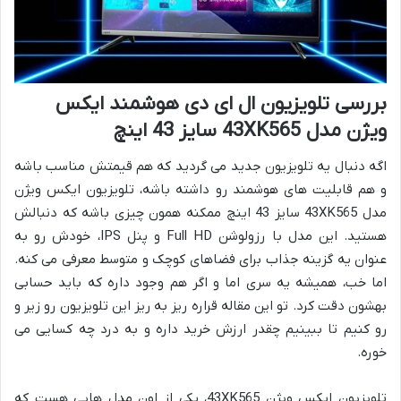
بررسی تلویزیون ال ای دی هوشمند ایکس
ویژن مدل 43XK565 سایز 43 اینچ
اگه دنبال یه تلویزیون جدید می گردید که هم قیمتش مناسب باشه
و هم قابلیت های هوشمند رو داشته باشه، تلویزیون ایکس ویژن
مدل 43XK565 سایز 43 اینچ ممکنه همون چیزی باشه که دنبالش
هستید. این مدل با رزولوشن Full HD و پنل IPS، خودش رو به
عنوان یه گزینه جذاب برای فضاهای کوچک و متوسط معرفی می کنه.
اما خب، همیشه یه سری اما و اگر هم وجود داره که باید حسابی
بهشون دقت کرد. تو این مقاله قراره ریز به ریز این تلویزیون رو زیر و
رو کنیم تا ببینیم چقدر ارزش خرید داره و به درد چه کسایی می
خوره.
تلویزیون ایکس ویژن 43XK565، یکی از اون مدل هایی هست که