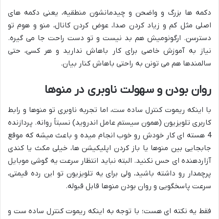
دکمه ها بزرگ و واضحن و چیدمانشون منطقیه، یعنی دکمه های
اصلی مثل کم و زیاد کردن صدا، عوض کردن کانال، منو و هوم تو
دسترسن. ارگونومیش هم بد نیست و تو دست راحت جا می گیره.
نیاز به آموزش خاصی برای کار باهاش ندارید و هر کسی، حتی
سالمندها هم می تونن به راحتی باهاش کنار بیان.
روان بودن و سهولت ناوبری در منوها
با اینکه ریموت کنترل ساده ست، اما تجربه ناوبری تو منوها و رابط
کاربری تلویزیون (همون سیستم عامل اندروید) نسبتاً روانه. پردازنده
4 هسته ای کار خودش رو خوب انجام میده و باعث میشه که موقع
جابجایی بین منوها یا باز کردن اپلیکیشن ها، خیلی مکث یا کندی
آزاردهنده ای حس نکنید. البته نباید انتظار سرعت یه گوشی موبایل
پرچمدار رو داشته باشید، ولی برای یه تلویزیون تو این رده قیمتی،
سرعت پاسخگویی و روان بودن منوها قابل قبوله.
فقط یه نکته ای هست؛ با توجه به اینکه ریموت کنترل ساده ست و