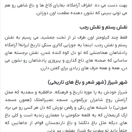
بهت دست می ده. اطراف آرامگاه، بقایای کاخ ها و باغ شاهی رو هم
می تونی ببینی که نشون دهنده عظمت اون دورانن.
نقش رستم و نقش رجب
فقط چند کیلومتر اون طرف تر از تخت جمشید، می رسیم به نقش
رستم و نقش رجب. اینجا یه جورایی گالری سنگی تاریخ ایرانه! آرامگاه
پادشاهان هخامنشی که تو دل کوه کنده شدن، نقش برجسته های
ساسانی که صحنه های تاج گذاری و پیروزی پادشاهان رو نشون می
دن، همه و همه حرف های زیادی برای گفتن دارن.
شهر شیراز (شهر شعر و باغ های تاریخی)
شیراز خودش یه پا موزه تاریخ و فرهنگه. حافظیه و سعدیه که محل
آرامش روح شاعران بزرگمونن، مسجد نصیرالملک (همون مسجد
صورتی) با شیشه های رنگی و رقص نورش که دل هر کسی رو می بره،
ارگ کریمخان که یه قلعه حکومتی با معماری زندیه است و کلی باغ
های دیگه مثل باغ دلگشا و باغ نارنجستان قوام، از جاهایین که
حتماً باید تو سفرت به شیراز بهشون سر بزنی.