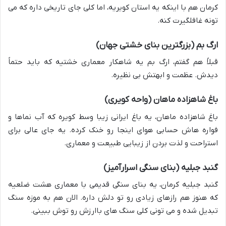
کرمان هم با اینکه یه استان کویریه، اما کلی جای تاریخی داره که می
تونه غافلگیرت کنه.
ارگ بم (بزرگترین بنای خشتی جهان)
قبلاً هم گفتم، ارگ بم یه شاهکار معماری خشتیه که باید حتماً
دیدش. عظمت و ابهتش بی نظیره.
باغ شاهزاده ماهان (واحه کویری)
باغ شاهزاده ماهان، یه باغ ایرانی زیبا وسط کویره که آب نماها و
فواره هاش حسابی هوای اینجا رو خنک کرده. یه جای عالی برای
استراحت و لذت بردن از زیبایی طبیعت و معماری.
گنبد جبلیه (بنای سنگی اسرارآمیز)
گنبد جبلیه کرمان، یه بنای سنگی قدیمی با معماری هشت ضلعیه
که هنوز هم رازهای زیادی رو تو دلش داره. الان هم به موزه سنگ
تبدیل شده و می تونی کلی سنگ های باارزش رو توش ببینی.