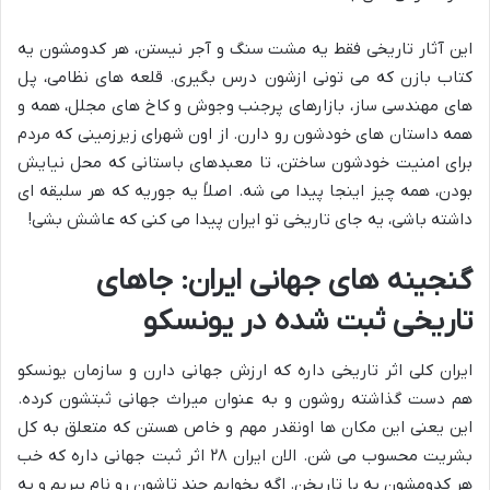
این آثار تاریخی فقط یه مشت سنگ و آجر نیستن، هر کدومشون یه
کتاب بازن که می تونی ازشون درس بگیری. قلعه های نظامی، پل
های مهندسی ساز، بازارهای پرجنب وجوش و کاخ های مجلل، همه و
همه داستان های خودشون رو دارن. از اون شهرای زیرزمینی که مردم
برای امنیت خودشون ساختن، تا معبدهای باستانی که محل نیایش
بودن، همه چیز اینجا پیدا می شه. اصلاً یه جوریه که هر سلیقه ای
داشته باشی، یه جای تاریخی تو ایران پیدا می کنی که عاشش بشی!
گنجینه های جهانی ایران: جاهای
تاریخی ثبت شده در یونسکو
ایران کلی اثر تاریخی داره که ارزش جهانی دارن و سازمان یونسکو
هم دست گذاشته روشون و به عنوان میراث جهانی ثبتشون کرده.
این یعنی این مکان ها اونقدر مهم و خاص هستن که متعلق به کل
بشریت محسوب می شن. الان ایران ۲۸ اثر ثبت جهانی داره که خب
هر کدومشون یه پا تاریخن. اگه بخوایم چند تاشون رو نام ببریم و یه