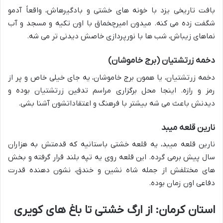
بافت تاریخی یزد با خونه های خشتی و بادگیرهاش، واقعاً آدمو
شگفت زده می کنه. میدون امیرچخماق با اون تکیه و مسجد و آب
نماهای زیباش، شب ها با نورپردازی خاصش دیدنی تر می شه.
دخمه زرتشتیان (برج خاموشان)
دخمه زرتشتیان، یا همون برج خاموشان، یه جای خیلی خاص و پر از
رمز و رازه. اینجا محل برگزاری مراسم تدفین زرتشتیان بوده و
دیدنش باعث می شه بیشتر با فرهنگ و اعتقاداتشون آشنا بشی.
نارین قلعه میبد
نارین قلعه میبد، یه قلعه خشتی باستانیه که قدمتش به هزاران
سال پیش برمی گرده. این قلعه روی یه تپه بلند قرار گرفته و بخش
های مختلفش از جمله شاه نشین و خندق، نشون دهنده قدرت
دفاعی اون زمان بوده.
استان کرمان: از ارگ خشتی تا باغ های کویری