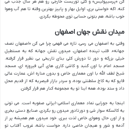
گن «پرسیپولیس» و کلی توریست خارجی رو هم هر سال جذب می
کنه. اگه خواستی بری، اوایل بهار و پاییز بهترین وقته تا هم آب وهوا
خوب باشه، هم بتونی حسابی توی محوطه بگردی.
میدان نقش جهان اصفهان
وقتی به اصفهان می رسی، تازه می فهمی چرا می گن «اصفهان نصف
جهانه». قلب تپنده اصفهان، میدون نقش جهانه که یه مستطیل
خیلی بزرگه و دور تا دورش کلی بنای تاریخی بی نظیر قرار گرفته.
مسجد امام با اون گنبد و کاشی کاری های آبی فیروزه ای، مسجد
شیخ لطف الله با اون معماری خاص و بدون مناره اش، عمارت عالی
قاپو که یه کاخ سلطنتی بوده، و سردر بازار قیصریه که از قدیم محل
داد و ستد بوده، همه اینا تو یه مجموعه کنار هم قرار گرفتن.
اینجا یه جورایی نماد معماری اسلامی-ایرانی صفویه است. می تونی
یه کالسکه سوار شی و دورتادور میدون رو بگردی، صنایع دستی بخری
و از اون حال وهوای خاص لذت ببری. خود میدون هم همیشه پر از
آدمه و شور و هیجان خاصی داره. حواست باشه، غروب آفتاب تو