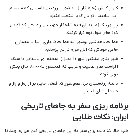
کاریز کیش (هرمزگان): یه شهر زیرزمینی باستانی که سیستم
آب رسانیش تو دل کویر شگفت انگیزه.
پل ورسک (مازندران): یه شاهکار مهندسی راه آهن که تو دل
کوه های سوادکوه قرار گرفته.
عمارت دهدشتی بوشهر: یه عمارت قاجاری زیبا با معماری
خاص خودش که الان موزه تاریخ پزشکیه.
شهر یئری مشگین شهر (اردبیل): منطقه ای باستانی با سنگ
افراشت های عجیب و غریب که قدمتش به ۸۰۰۰ سال پیش
برمی گرده.
دخمه زرتشتیان یزد: همونطور که گفتم، جایی پر از رمز و راز و
داستان های قدیمی.
برنامه ریزی سفر به جاهای تاریخی
ایران: نکات طلایی
خب، حالا که دلت برای سفر به این جاهای تاریخی قنج می ره، چند تا