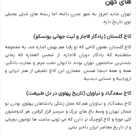
های کهن
تهران شاید امروز یه شهر مدرن باشه، اما ریشه های خیلی عمیقی
توی تاریخ داره.
کاخ گلستان (یادگار قاجار و ثبت جهانی یونسکو)
کاخ گلستان، همون کاخی که تو رقبا هم بهش اشاره شد، یه مجموعه
سلطنتیه که یادگار دوران قاجاره. از شمس العماره که زمانی
بلندترین ساختمون تهران بوده، تا ایوان تخت مرمر و عمارت بادگیر،
همه و همه اینجا هستن. معماری این کاخ تلفیقی از هنر ایرانی و
اروپاییه و حسابی دیدنیه.
کاخ سعدآباد و نیاوران (تاریخ پهلوی در دل طبیعت)
کاخ سعدآباد و نیاوران هم که محل زندگی پادشاهان پهلوی بودن، تو
شمال تهران و وسط باغ های بزرگ و سرسبز قرار گرفتن. هر کدومشون
کلی موزه و کاخ کوچیک تر دارن که می تونی ساعت ها توشون بچرخی
و از تاریخ معاصر ایران باخبر بشی.