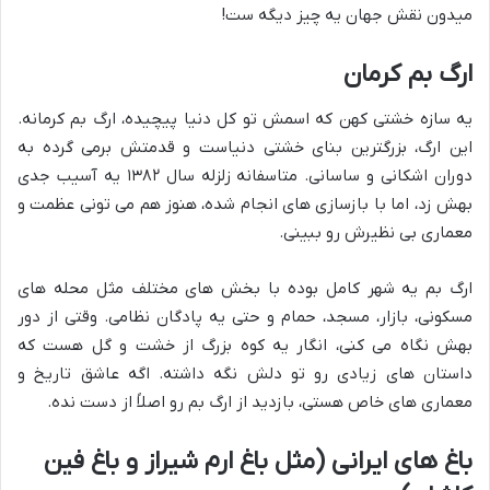
میدون نقش جهان یه چیز دیگه ست!
ارگ بم کرمان
یه سازه خشتی کهن که اسمش تو کل دنیا پیچیده، ارگ بم کرمانه.
این ارگ، بزرگترین بنای خشتی دنیاست و قدمتش برمی گرده به
دوران اشکانی و ساسانی. متاسفانه زلزله سال ۱۳۸۲ یه آسیب جدی
بهش زد، اما با بازسازی های انجام شده، هنوز هم می تونی عظمت و
معماری بی نظیرش رو ببینی.
ارگ بم یه شهر کامل بوده با بخش های مختلف مثل محله های
مسکونی، بازار، مسجد، حمام و حتی یه پادگان نظامی. وقتی از دور
بهش نگاه می کنی، انگار یه کوه بزرگ از خشت و گل هست که
داستان های زیادی رو تو دلش نگه داشته. اگه عاشق تاریخ و
معماری های خاص هستی، بازدید از ارگ بم رو اصلاً از دست نده.
باغ های ایرانی (مثل باغ ارم شیراز و باغ فین