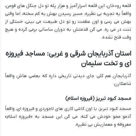
قلعه رودخان، این قلعه اسرارآمیز و هزار پله تو دل جنگل های فومن،
واقعاً یه تجربه بی نظیره. مسیر رسیدن بهش یه کم سخته، اما وقتی
بهش می رسی و اون عظمت رو تو دل طبیعت می بینی، خستگی از
تنت در می ره. می گن قدمتش به دوران ساسانی برمی گرده و هیچ
وقت فتح نشده.
استان آذربایجان شرقی و غربی: مساجد فیروزه
ای و تخت سلیمان
آذربایجان هم کلی جای دیدنی تاریخی داره که بعضی هاش واقعاً
شاهکارن.
مسجد کبود تبریز (فیروزه اسلام)
مسجد کبود تبریز، با اون کاشی کاری های لاجوردی و فیروزه ای، واقعاً
آدمو محو خودش می کنه. می گن این مسجد به «فیروزه اسلام»
معروفه و معماریش بی نظیره.