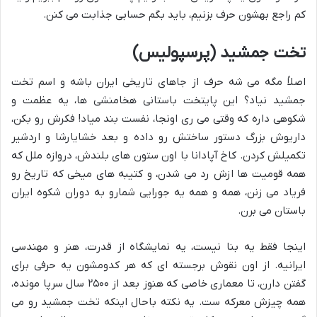
کم راجع بهشون حرف بزنیم، باید بگم حسابی جذابت می کنن.
تخت جمشید (پرسپولیس)
اصلاً مگه می شه حرف از جاهای تاریخی ایران باشه و اسم تخت
جمشید نیاد؟ این پایتخت باستانی هخامنشی ها، یه عظمت و
شکوهی داره که وقتی می ری اونجا، نفست بند میاد! فکرش رو بکن،
داریوش بزرگ دستور ساختش رو داده و بعد خشایارشا و اردشیر
تکمیلش کردن. کاخ آپادانا با اون ستون های بلندش، دروازه ملل که
همه قومیت ها ازش رد می شدن، و کتیبه های میخی که تاریخ رو
فریاد می زنن، همه و همه یه جورایی شمارو به دوران شکوه ایران
باستان می برن.
اینجا فقط یه بنا نیست، یه نمایشگاه از قدرت، هنر و مهندسی
ایرانیه. از اون نقوش برجسته ای که هر کدومشون یه حرفی برای
گفتن دارن، تا معماری خاصی که هنوز بعد از ۲۵۰۰ سال سرپا مونده،
همه چیزش معرکه ست. یه نکته باحال اینکه تخت جمشید رو می