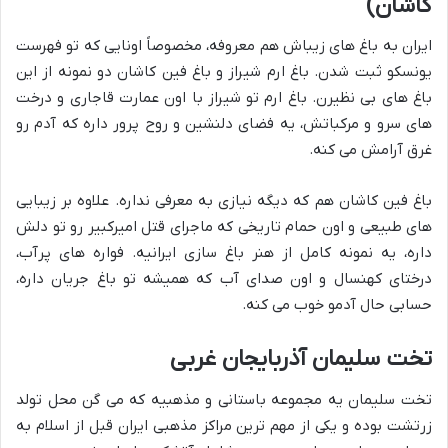
کاشان)
ایران به باغ های زیباش هم معروفه، مخصوصاً اونایی که تو فهرست
یونسکو ثبت شدن. باغ ارم شیراز و باغ فین کاشان دو نمونه از این
باغ های بی نظیرن. باغ ارم تو شیراز با اون عمارت قاجاری و درخت
های سرو و مرکباتش، یه فضای دلنشین و روح پرور داره که آدم رو
غرق آرامش می کنه.
باغ فین کاشان هم که دیگه نیازی به معرفی نداره. علاوه بر زیبایی
های طبیعی و اون حمام تاریخی که ماجرای قتل امیرکبیر رو تو دلش
داره، یه نمونه کامل از هنر باغ سازی ایرانیه. فواره های پرآب،
درختای کهنسال و اون صدای آب که همیشه تو باغ جریان داره،
حسابی حال آدمو خوب می کنه.
تخت سلیمان آذربایجان غربی
تخت سلیمان یه مجموعه باستانی و مذهبیه که می گن محل تولد
زرتشت بوده و یکی از مهم ترین مراکز مذهبی ایران قبل از اسلام به