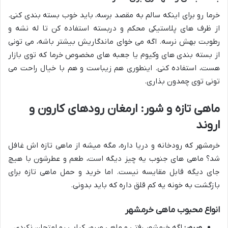
خرما رو برای اینکه سالم به مقصد برسه، باید خوب بسته بندی کنی.
از ظرف های پلاستیکی محکم و دربسته استفاده کن تا له نشه و
رطوبت بهش نرسه. اگه می خوای ماندگاریش بیشتر باشه، می تونی
از بسته بندی های وکیوم یا جعبه های مخصوص خرما که توی بازار
هست، استفاده کنی. اینطوری هم زیباست و هم با خیال راحت می
تونی توی چمدون بذاری.
ماهی تازه و شور: ارمغان رودهای کارون و
اروند
خرمشهر که رودخانه و دریا داره، مگه میشه از ماهی تازه اش غافل
شد؟ ماهی های جنوب یه چیز دیگه است، طعم و عطرشون با هیچ
جای دیگه قابل مقایسه نیست. اما خرید و حمل ماهی تازه برای
بازگشت به خونه یه کم قلق داره که باید بدونی.
انواع محبوب ماهی خرمشهر
صبور:
اگه خرمشهر رفتی و ماهی صبور کبابی رو امتحان نکردی،