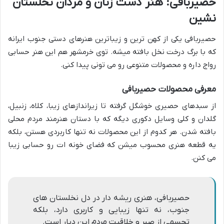
حصیربافی: هنر دست زنان و مردان نخلستان
نشین
حصیربافی یکی از کهن ترین و زیباترین هنرهای دستی جنوب ایرانه
که با برگ درخت نخل بافته میشه. توی خرمشهر هم این هنر حسابی
رواج داره و محصولات متنوعی رو می تونی پیدا کنی.
معرفی محصولات حصیربافی
از سبدهای حصیری خوشگل گرفته تا زیراندازهای زیبا، کلاه، زنبیل،
گلدان و کلی وسایل دکوری دیگه که با دستان هنرمند مردم محلی
بافته شدن. هر کدوم از این محصولات نه تنها کاربردی هستن، بلکه
یه قطعه هنری محسوب میشن که فضای خونه ات رو حسابی زیبا
می کنن.
حصیربافی، هنری ریشه دار در دل نخلستان های
جنوب، نه تنها زیبایی و کاربری دارد، بلکه
تجسمی از صبر و خلاقیت مردم این دیار است.