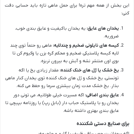
این بخش از همه مهم تره! برای حمل ماهی تازه باید حسابی دقت
کنی:
یخدان های عایق:
یه یخدان باکیفیت و عایق بندی خوب،
ضروریه.
کیسه های نایلونی ضخیم و چندلایه:
ماهی رو حتماً توی چند
لایه کیسه پلاستیکی ضخیم و محکم گره بزن یا وکیوم کن تا
بوی اون منتشر نشه و آبش به بیرون نریزه.
یخ خشک یا ژل های خنک کننده:
مقدار زیادی یخ یا اگه
تونستی، یخ خشک و ژل های خنک کننده توی یخدان کنار ماهی
بذار. یخ خشک مدت زمان بیشتری سرما رو حفظ می کنه.
عایق بندی اضافی:
اگه مسیرت خیلی طولانیه، می تونی دور
یخدان رو با پلاستیک حباب دار (بابل رپ) یا روزنامه بپیچی تا
عایق بندی بهتری داشته باشه.
برای صنایع دستی شکننده
اگه سوغاتیت حصیربافی ظریف یا گلیم و جاجیمه: