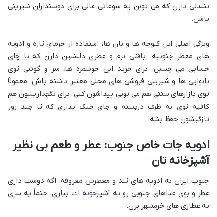
نشدنی دارن که می تونن یه سوغاتی عالی برای دوستداران شیرینی
باشن.
ویژگی اصلی این کلوچه ها و نان ها، استفاده از خرمای تازه و ادویه
های معطر جنوبیه. بافتی نرم و عطری دلنشین دارن که با چای
حسابی می چسبن. برای خرید این خوشمزه ها، سر و گوشی توی
نانوایی ها و شیرینی فروشی های محلی معتبر داشته باش. معمولاً
توی بازارهای سنتی هم می تونی پیداشون کنی. برای نگهداریشون هم
کافیه توی یه ظرف دربسته و جای خنک بذاری که تا چند روز
تازگیشون حفظ بشه.
ادویه جات خاص جنوب: عطر و طعم بی نظیر
آشپزخانه تان
جنوب ایران به ادویه های تند و معطرش معروفه. اگه دوست داری
عطر و بوی غذاهای جنوبی رو به آشپزخونه ات بیاری، حتماً یه سری
به عطاری های خرمشهر بزن.