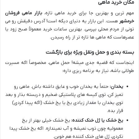
مکان خرید ماهی
مهم ترین و بهترین جا برای خرید ماهی تازه،
بازار ماهی فروشان
خرمشهر
هست. این بازار یه دنیای دیگه است! آدرس دقیقش رو می
تونی از مردم محلی بپرسی. بهترین ساعات خرید معمولاً صبح زود یا
عصرهاست که ماهی ها تازه تر از راه رسیدن.
بسته بندی و حمل ونقل ویژه برای بازگشت
اینجاست که قضیه جدی میشه! حمل ماهی، مخصوصاً اگه مسیرت
طولانی باشه، نیاز به برنامه ریزی داره:
یخدان:
حتماً یه یخدان خوب و عایق داشته باش. ماهی رو
تمیز کن، توی کیسه های پلاستیکی ضخیم و دربسته بذار و بعد
توی یخدان با مقدار زیادی یخ یا یخ خشک (اگه پیدا کردی)
قرار بده.
یخ خشک یا ژل خنک کننده:
یخ خشک خیلی بهتر از یخ
معمولیه چون ذوب نمیشه و آب نمیندازه. اگه یخ خشک پیدا
نکردی، ژل های خنک کننده هم خوبن.