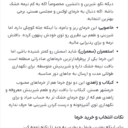
دیگه نگو، شیرین و دلنشین، مخصوصاً اگه یه کم نیمه خشک
باشه. اگه دنبال یه خرمای لوکس و مجلسی هستی، برحی
بهترین انتخابه.
خاصویی:
این خرمای ریز و بامزه، با اینکه جثه کوچکی داره، اما
شیرینی و طعم بی نظیری رو توی خودش پنهون کرده. بافتش
نرمه و برای پذیرایی عالیه.
استعمران (سعمران):
شاید اسمش رو کمتر شنیده باشی، اما
این خرما یکی از پرطرفدارترین خرماهای صادراتی منطقه است.
بافت نیمه خشک داره و شیرینیش متوسطه. برای نگهداری
طولانی مدت و ارسال به جاهای دور مناسبه.
کبکاب و زاهدی:
این دو نوع خرما هم از خرماهای محبوب
خرمشهر هستن. کبکاب با بافت نرم و طعم شیرینش معروفه و
زاهدی هم که از نوع خرمای خشک تر به حساب میاد و برای
نگهداری توی آشپزخونه و درست کردن شیرینی ها حرف نداره.
نکات انتخاب و خرید خرما
برای اینکه بهترین خرما رو بخری، به چند تا نکته توجه کن: