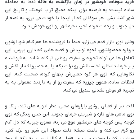
خرید سوغات خرمشهر در زمان بازگشت به خانه
فقط یه معامله
ساده نیست؛ یه فرصته برای اینکه عمیق تر با فرهنگ و تاریخ این
شهر آشنا بشی. هر سوغاتی که از اینجا با خودت می بری، یه قصه از
دل جنوب و زحمت مردم نجیب خرمشهر رو توی خودش داره.
وقتی توی بازار قدم می زنی، حتماً با فروشنده ها هم کلام شو. ازشون
درباره محصولشون، نحوه تولیدش و قصه هایی که دارن بپرس. این
تعامل ها می تونه تجربه ی سفرت رو غنی تر کنه. شاید یه فروشنده
پیر خرما، داستان نخلستانش رو برات بگه یا یه حصیرباف، از نقش و
نگارهایی که توی هر گره حصیرش پنهان کرده، صحبت کنه. این
لحظات ساده، همون چیزیه که سفرت رو از یه بازدید معمولی به یه
تجربه فراموش نشدنی تبدیل می کنه.
لذت ببر از فضای پرشور بازارهای محلی، عطر ادویه های تند، رنگ و
بوی ماهی های تازه و شیرینی خرمای جنوب. این حس زندگی که توی
کوچه پس کوچه های خرمشهر موج می زنه، همون چیزیه که دل آدم
رو گرم می کنه و باعث میشه دلت نخواد این شهر رو ترک کنی.
سوغاتی که با خودت می بری، فقط یه کالا نیست، یه تکه از روح