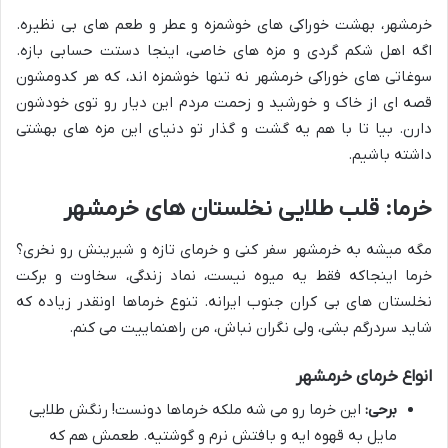
خرمشهر، بهشت خوراکی های خوشمزه و عطر و طعم های بی نظیره.
اگه اهل شکم گردی و مزه های خاصی، اینجا دستت حسابی بازه.
سوغاتی های خوراکی خرمشهر نه تنها خوشمزه اند، که هر کدومشون
قصه ای از خاک و خورشید و زحمت مردم این دیار رو توی خودشون
دارن. بیا تا با هم یه گشت و گذار تو دنیای این مزه های بهشتی
داشته باشیم.
خرما: قلب طلایی نخلستان های خرمشهر
مگه میشه به خرمشهر سفر کنی و خرمای تازه و شیرینش رو نخری؟
خرما اینجاکه فقط یه میوه نیست، نماد زندگی، سخاوت و برکت
نخلستان های بی کران جنوب ایرانه. تنوع خرماها اونقدر زیاده که
شاید سردرگم بشی، ولی نگران نباش، من راهنماییت می کنم.
انواع خرمای خرمشهر
برحی:
این خرما رو می شه ملکه خرماها دونست! رنگش طلایی
مایل به قهوه ایه و بافتش نرم و گوشتیه. طعمش هم که