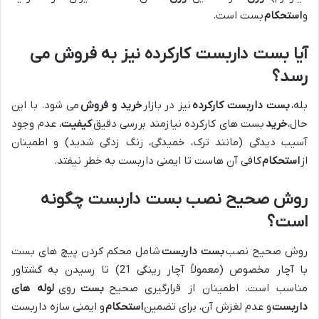
و
استحکام
بست است.
آیا بست داربست کارکرده نیز به فروش می
رسد؟
بله،
بست داربست کارکرده
نیز در بازار
خرید و فروش
می شود. با این
حال،
خرید
بست های کارکرده نیازمند بررسی دقیق
کیفیت
، عدم وجود
آسیب دیدگی (مانند ترک، خمیدگی، زنگ زدگی شدید) و اطمینان
از
استحکام
کافی آن هاست تا ایمنی داربست به خطر نیفتد.
روش صحیح نصب بست داربست چگونه
است؟
روش صحیح نصب
بست داربست
شامل محکم کردن پیچ های بست
با آچار مخصوص (معمولاً آچار رینگی 21) تا رسیدن به گشتاور
مناسب است. اطمینان از قرارگیری صحیح
بست
روی
لوله های
داربست
و عدم لغزش آن، برای تضمین
استحکام
و ایمنی سازه داربست