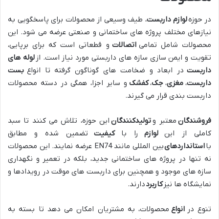
در حوزه
لوازم داربست
، طیف وسیعی از محصولات برای پاسخگویی به
نیازهای مختلف پروژه های ساختمانی و صنعتی عرضه می شود. این
محصولات شامل تمامی
اتصالات
و قطعاتی است که برای برپایی،
تقویت و ایمن سازی سازه های داربستی مورد نیاز است. از
لوله های
داربست
در ابعاد و ضخامت های گوناگون گرفته تا انواع
بست
داربست
،
مغزی
،
جک
،
کفشک
و سایر اجزا، همگی در دسته محصولات
داربست بندی قرار می گیرند.
فروشندگان
معتبر و
تولیدکنندگان
این حوزه، تلاش می کنند تا سبد
کاملی از این
لوازم
را با
کیفیت
تضمین شده و مطابق
با
استانداردهای
بین المللی مانند EN74 عرضه نمایند. این محصولات
نه تنها در پروژه های ساختمانی جدید، بلکه در تعمیر و نگهداری
سازه های موجود و همچنین برای داربست های موقت در رویدادها و
نمایشگاه ها نیز
کاربرد
دارند.
تنوع در
انواع
محصولات، به مشتریان امکان می دهد تا بسته به