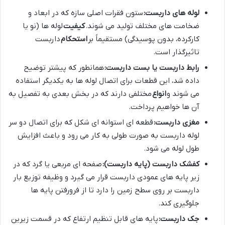
لوله های داربست:
ستون فقرات اصلی سازه که در ابعاد و
ضخامت های مختلف تولید می شوند.
کیفیت
لوله ها (نو یا
کارکرده، بدون پوسیدگی) مستقیماً بر
استحکام
داربست
تاثیرگذار است.
رابط داربست یا بست داربست:
همانطور که پیشتر توضیح
داده شد، این قطعات برای اتصال لوله ها به یکدیگر استفاده
می شوند و
انواع
مختلفی دارند که در بخش بعدی به تفصیل به
آن ها خواهیم پرداخت.
مغزی داربست:
قطعه ای استوانه ای شکل که برای اتصال دو سر
لوله داربست به صورت طولی به کار می رود و باعث افزایش
طول لوله می شود.
کفشک داربست (پایه داربست):
صفحه ای مربعی یا گرد که در
زیر پایه های عمودی داربست قرار می گیرد و وظیفه توزیع بار
داربست بر روی سطح زمین را دارد تا از فرورفتن پایه ها
جلوگیری کند.
جک داربست:
پایه های قابل تنظیم ارتفاع که در قسمت زیرین