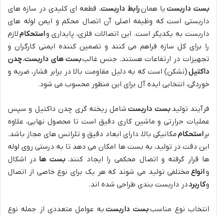
بست داربست
یا همان
رابط داربست
، قطعه ای کلیدی در سازه های
داربستی است که وظیفه اصلی آن اتصال محکم و ایمن لوله های
داربست به یکدیگر است. این اتصالات فلزی، پایداری و
استحکام
لازم
را برای کل سازه فراهم می کنند و تضمین کننده ایمنی کارگران و
تجهیزات در ارتفاعات هستند. جنس غالب
بست های داربست
،
چدن
داکتیل
(نشکن) است که به دلیل مقاومت بالا در برابر فشار، ضربه و
خوردگی، انتخابی ایده آل برای این منظور محسوب می شود.
فرآیند تولید
بست داربست
شامل ریخته گری چدن داکتیل و سپس
عملیات حرارتی و ماشین کاری دقیق است تا محصول نهایی، علاوه
بر
استحکام
مکانیکی بالا، دارای ابعاد دقیق و تلرانس های مجاز باشد.
این دقت در تولید، به بست ها امکان می دهد تا به درستی روی لوله
ها قرار گرفته و اتصال محکمی را ایجاد کنند.
بست ها
در اشکال
و
انواع
مختلفی تولید می شوند که هر یک برای نوع خاصی از اتصال
و
کاربرد
در داربست بندی طراحی شده اند.
انتخاب نوع مناسب
بست داربست
به عوامل متعددی از جمله نوع