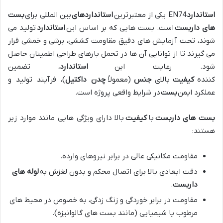
استاندارد
EN74 یکی از معتبرترین
استانداردهای
بین المللی برای
بست
های داربست
است. بست هایی که بر اساس این
استاندارد
تولید می
شوند، تحت آزمایش های دقیق مقاومت کششی، برشی و خمشی قرار
می گیرند تا از توانایی آن ها در تحمل بارهای طراحی اطمینان حاصل
شود. رعایت این
استاندارد
، تضمین
کننده
کیفیت
بالای
جنس
(معمولاً
چدن داکتیل
)، فرآیند تولید و
عملکرد ایمن
بست
در شرایط واقعی پروژه است.
بست های داربست
با
کیفیت
بالا دارای ویژگی هایی مانند موارد زیر
هستند:
مقاومت مکانیکی عالی در برابر نیروهای وارده.
دقت ابعادی بالا برای اتصال محکم و بدون لغزش به
لوله های
داربست
.
مقاومت در برابر خوردگی و زنگ زدگی، به خصوص در محیط های
مرطوب یا شیمیایی (مانند بست های گالوانیزه).