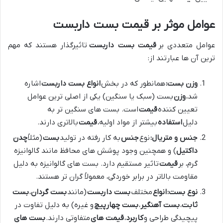
عوامل موثر بر قیمت بست داربست
عوامل متعددی بر
قیمت بست داربست
تاثیرگذار هستند که مهم
ترین آن ها عبارتند از:
وزن بست:
همانطور که در بخش
انواع بست داربست
اشاره
شد،
وزن
بست (سبک یا سنگین) یکی از اصلی ترین عوامل
تعیین کننده
قیمت
است. بست های سنگین تر به
دلیل
استفاده
بیشتر از مواد اولیه،
قیمت
بالاتری دارند.
جنس و متریال:
نوع
جنس
به کار رفته در تولید
بست
(مثلاً
چدن
داکتیل
) و همچنین وجود پوشش های محافظ مانند گالوانیزه
گرم، بر
قیمت
تاثیر مستقیم دارد. بست های گالوانیزه به دلیل
مقاومت بالاتر در برابر خوردگی، معمولاً گران تر هستند.
نوع بست:
انواع
مختلف
بست داربست
(مانند
بست گردان
،
بست
ثابت
،
بست آهنگیر
،
بست چهارپیچ
و غیره) به دلیل تفاوت در
پیچیدگی طراحی و
کاربرد
،
قیمت های
متفاوتی دارند.
بست های