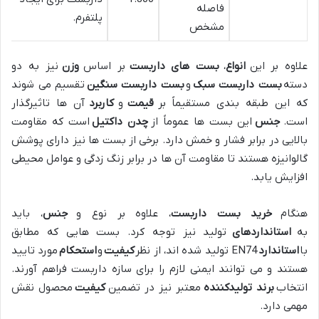
فاصله
پلتفرم.
مشخص
علاوه بر این
انواع
،
بست های داربست
بر اساس
وزن
نیز به دو
دسته
بست داربست سبک
و
بست داربست سنگین
تقسیم می شوند
که این طبقه بندی مستقیماً بر
قیمت
و
کاربرد
آن ها تاثیرگذار
است.
جنس
این بست ها عموماً از
چدن داکتیل
است که مقاومت
بالایی در برابر فشار و خمش دارد. برخی از بست ها نیز دارای پوشش
گالوانیزه هستند تا مقاومت آن ها در برابر زنگ زدگی و عوامل محیطی
افزایش یابد.
هنگام
خرید بست داربست
، علاوه بر نوع و
جنس
، باید
به
استانداردهای
تولید نیز توجه کرد. بست هایی که مطابق
با
استاندارد
EN74 تولید شده اند، از نظر
کیفیت
و
استحکام
مورد تایید
هستند و می توانند ایمنی لازم را برای سازه داربست فراهم آورند.
انتخاب
برند تولیدکننده
معتبر نیز در تضمین
کیفیت
محصول نقش
مهمی دارد.