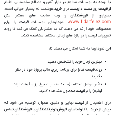
با توجه به نوسانات مداوم در بازار آهن و مصالح ساختمانی، اطلاع
از
قیمت
روز
بست داربست
برای
خرید
هوشمندانه بسیار حیاتی است.
بسیاری از
فروشندگان
و وب سایت های معتبر مثل
www.fidarfelez.com
، نمودارهای نوسانات
قیمت
را برای
محصولات خود ارائه می دهند که به مشتریان کمک می کند تا روند
تغییرات
قیمت
را در بازه های زمانی مختلف مشاهده کنند.
این نمودارها به شما امکان می دهند تا:
بهترین زمان
خرید
را تشخیص دهید.
روند
قیمت ها
را برای برنامه ریزی مالی پروژه خود در نظر
بگیرید.
تاثیر عوامل مختلف (مانند تغییرات نرخ ارز یا
قیمت
مواد
اولیه) را بر
قیمت
محصول مشاهده کنید.
برای اطمینان از
قیمت
نهایی و دقیق، همواره توصیه می شود که
پیش از
خرید
، با
کارشناسان فروش
تولیدکنندگان
یا
فروشندگان
تماس