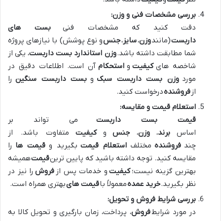
بررسی مشخصات فنی و وزن:
دقت کنید که مشخصات فنی
بست های
داربست
(مانند
وزن
،
سایز
،
جنس
و نوع پوشش) با نیازهای پروژه
شما مطابقت داشته باشد.
وزن استاندارد بست داربست
، یکی از
شاخصه های
کیفیت
و
استحکام
آن است. اطلاعات دقیق در
مورد
وزن بست داربست سبک
و
بست داربست سنگین
را
از
فروشنده
درخواست کنید.
استعلام قیمت و مقایسه:
قیمت بست داربست
می تواند بر
اساس
برند
،
وزن
،
جنس
و
کیفیت
متفاوت باشد. از
چند
فروشنده
مختلف
استعلام قیمت
بگیرید و
قیمت ها
را
مقایسه کنید. توجه داشته باشید که پایین ترین
قیمت
همیشه
بهترین گزینه نیست؛
کیفیت
و خدمات پس از
فروش
را نیز در
نظر بگیرید.
خرید عمده
معمولاً با
قیمت های
بهتری همراه است.
بررسی شرایط فروش و تحویل:
در مورد شرایط
فروش
، پرداخت، زمان بارگیری و تحویل کالا به