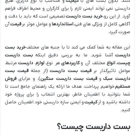
کنند. بدون بست های با
کیفیت
و متناسب با نوع کاربری، هیچ
داربستی نمی تواند ایمنی لازم را برای کارگران و محیط اطراف فراهم
آورد. از این رو،
خرید بست داربست
تصمیمی است که باید با دقت و
آگاهی کامل از ویژگی های فنی،
استانداردها
و عوامل موثر بر
قیمت
آن
صورت گیرد.
این مقاله به شما کمک می کند تا با جنبه های مختلف
خرید بست
داربست
آشنا شوید. ما به بررسی دقیق اینکه
بست داربست
چیست
،
انواع
مختلف آن و
کاربردهای
هر نوع،
لوازم داربست
مرتبط،
عوامل تاثیرگذار بر
قیمت بست داربست
(از جمله
قیمت بست
داربست سبک
و
قیمت بست داربست سنگین
)، و مزایای
فروش
مستقیم
خواهیم پرداخت. هدف ما ارائه یک راهنمای جامع است تا
شما بتوانید با اطمینان خاطر، بهترین انتخاب را برای پروژه خود
داشته باشید و از
کیفیت
و ایمنی سازه داربستی خود اطمینان حاصل
کنید.
بست داربست چیست؟