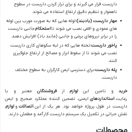
داربست قرار می گیرند و برای تراز کردن داربست در سطوح
ناهموار و تنظیم دقیق ارتفاع استفاده می شوند.
مهار داربست (بادبند):
لوله هایی که به صورت مورب بین لوله
های عمودی و افقی نصب می شوند تا
استحکام
جانبی داربست
را در برابر نیروهای برشی و جانبی (مانند باد) افزایش دهند.
پاخور داربست:
تخته هایی که در لبه سکوهای کاری داربست
نصب می شوند تا از سقوط ابزار و مصالح از ارتفاع جلوگیری
کنند.
پله داربست:
برای دسترسی ایمن کارگران به سطوح مختلف
داربست.
خرید
و تامین این
لوازم
از
فروشندگان
معتبر و با
رعایت
استانداردهای
ایمنی، تضمین کننده عملکرد صحیح و ایمن
داربست در طول پروژه خواهد بود. هر یک از این
اتصالات
و
لوازم
،
نقش حیاتی در تکمیل یک سیستم داربست کارآمد و مطمئن دارند.
محصولات