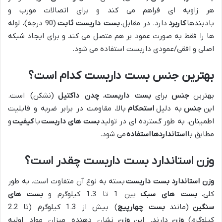
هر زاویه ای فراهم می کند و برای اتصالات مورب و
بادبندها
کاربرد
دارد. در مقابل،
بست داربست ثابت
(90 درجه)، لوله
ها را فقط به صورت عمود بر هم متصل می کند و برای ایجاد شبکه
اصلی و افقی/عمودی داربست استفاده می شود.
بهترین جنس بست داربست کدام است؟
بهترین
جنس
برای
بست داربست
،
چدن داکتیل
(نشکن) است.
این
جنس
به دلیل
استحکام
بالا، مقاومت در برابر ضربه و قابلیت
اطمینان، به طور گسترده ای در تولید
بست های داربست
با
کیفیت
و
مطابق با
استانداردها
استفاده
می شود.
وزن استاندارد بست داربست چقدر است؟
وزن استاندارد بست داربست
بسته به نوع آن متفاوت است. به طور
کلی،
بست های سبک
بین 1 تا 1.3 کیلوگرم و
بست های
سنگین
(مانند
بست چهارپیچ
) بیش از 1.3 کیلوگرم (تا 2.2
کیلوگرم)
وزن
دارند. این
وزن
نشان دهنده میزان مواد اولیه