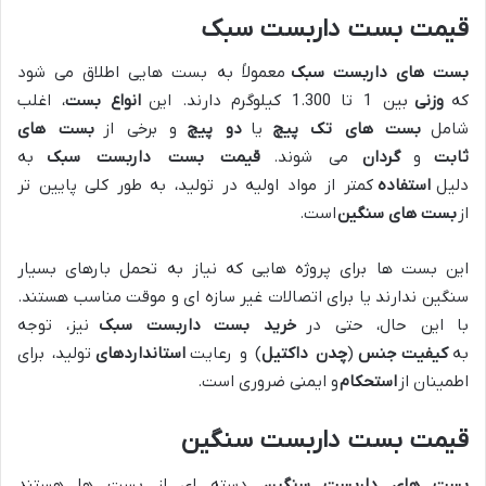
قیمت بست داربست سبک
بست های داربست سبک
معمولاً به بست هایی اطلاق می شود
که
وزنی
بین 1 تا 1.300 کیلوگرم دارند. این
انواع بست
، اغلب
شامل
بست های تک پیچ
یا
دو پیچ
و برخی از
بست های
ثابت
و
گردان
می شوند.
قیمت بست داربست سبک
به
دلیل
استفاده
کمتر از مواد اولیه در تولید، به طور کلی پایین تر
از
بست های سنگین
است.
این بست ها برای پروژه هایی که نیاز به تحمل بارهای بسیار
سنگین ندارند یا برای اتصالات غیر سازه ای و موقت مناسب هستند.
با این حال، حتی در
خرید بست داربست سبک
نیز، توجه
به
کیفیت
جنس
(
چدن داکتیل
) و رعایت
استانداردهای
تولید، برای
اطمینان از
استحکام
و ایمنی ضروری است.
قیمت بست داربست سنگین
بست های داربست سنگین
، دسته ای از بست ها هستند