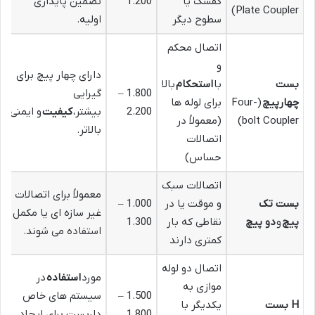
کفشک یا
1.200
تضمین پایداری
Plate Coupler)
سطوح دیگر
اولیه.
اتصال محکم
و
دارای چهار پیچ برای
بست
با
استحکام
بالا
1.800 –
گیرایی
چهارپیچ
(Four-
برای لوله ها
2.200
بیشتر،
کیفیت
و ایمنی
bolt Coupler)
(معمولاً در
بالاتر.
اتصالات
حساس)
اتصالات سبک
معمولاً برای اتصالات
بست تک
و موقت یا در
1.000 –
غیر سازه ای یا مکمل
پیچ
و
دو پیچ
نقاطی که بار
1.300
استفاده می شوند.
کمتری دارند
اتصال دو لوله
مورد
استفاده
در
موازی به
1.500 –
سیستم های خاص
H بست
یکدیگر با
1.800
داربست برای ایجاد