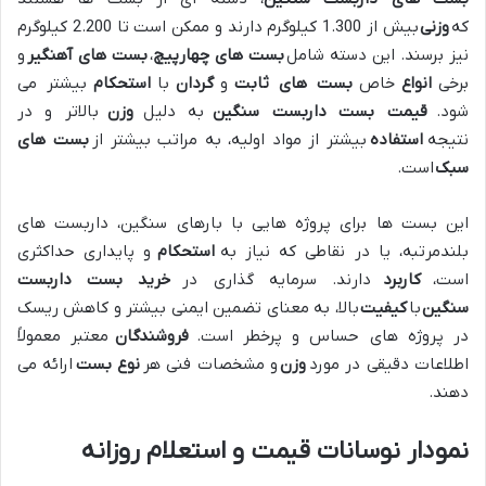
که
وزنی
بیش از 1.300 کیلوگرم دارند و ممکن است تا 2.200 کیلوگرم
نیز برسند. این دسته شامل
بست های چهارپیچ
،
بست های آهنگیر
و
برخی
انواع
خاص
بست های ثابت
و
گردان
با
استحکام
بیشتر می
شود.
قیمت بست داربست سنگین
به دلیل
وزن
بالاتر و در
نتیجه
استفاده
بیشتر از مواد اولیه، به مراتب بیشتر از
بست های
سبک
است.
این بست ها برای پروژه هایی با بارهای سنگین، داربست های
بلندمرتبه، یا در نقاطی که نیاز به
استحکام
و پایداری حداکثری
است،
کاربرد
دارند. سرمایه گذاری در
خرید بست داربست
سنگین
با
کیفیت
بالا، به معنای تضمین ایمنی بیشتر و کاهش ریسک
در پروژه های حساس و پرخطر است.
فروشندگان
معتبر معمولاً
اطلاعات دقیقی در مورد
وزن
و مشخصات فنی هر
نوع بست
ارائه می
دهند.
نمودار نوسانات قیمت و استعلام روزانه