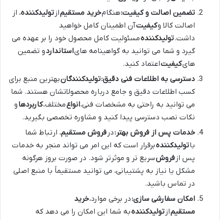
تضمین اصالت و کیفیت:
هنگام
خرید مستقیم
از
تولیدکننده
، از
اصالت کالا و
کیفیت
آن اطمینان کامل خواهید
داشت.
تولیدکننده
مسئولیت کامل محصول خود را بر عهده می
گیرد و شما می توانید به گواهینامه های
استاندارد
و تضمین
های
کیفیت
اعتماد کنید.
دسترسی به اطلاعات فنی دقیق:
تولیدکنندگان
بهترین منبع برای
کسب اطلاعات دقیق و جامع درباره محصولاتشان هستند. شما
می توانید به راحتی به مشخصات فنی،
انواع
مختلف،
کاربردها
و
نکات نصب دسترسی پیدا کنید و مشاوره تخصصی بگیرید.
خدمات پس از فروش بهتر:
در
فروش مستقیم
، ارتباط شما
با
تولیدکننده
برقرار است که این امر می تواند منجر به خدمات
پس از
فروش
سریع تر و موثرتر شود. در صورت بروز هرگونه
مشکل یا نیاز به پشتیبانی، می توانید مستقیماً با منبع اصلی
در تماس باشید.
امکان سفارشی سازی:
در برخی موارد،
خرید
مستقیم
از
تولیدکننده
به شما این امکان را می دهد که