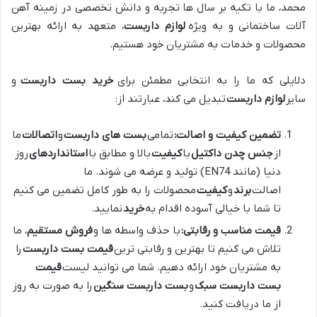
محمد، ما با تکیه بر سال ها تجربه و دانش تخصصی در زمینه آهن
آلات ساختمانی و به ویژه
لوازم داربست
، متعهد به ارائه بهترین
محصولات و خدمات به مشتریان خود هستیم.
دلایلی که ما را به انتخابی مطمئن برای
خرید بست داربست
و
سایر
لوازم داربست
تبدیل می کند، عبارتند از:
تضمین کیفیت و اصالت:
تمامی
بست های داربست
و
اتصالات
ما
از
جنس چدن داکتیل
با
کیفیت
بالا و مطابق با
استانداردهای
روز
دنیا (مانند EN74) تولید و عرضه می شوند. ما
اصالت
برند
و
کیفیت
محصولات را به طور کامل تضمین می کنیم
تا شما با خیالی آسوده اقدام به
خرید
نمایید.
قیمت مناسب و رقابتی:
با حذف واسطه ها و
فروش مستقیم
، ما
تلاش می کنیم تا بهترین و رقابتی ترین
قیمت بست داربست
را
به مشتریان خود ارائه دهیم. شما می توانید لیست
قیمت
بست داربست سبک
و
بست داربست سنگین
را به صورت به روز
از ما دریافت کنید.