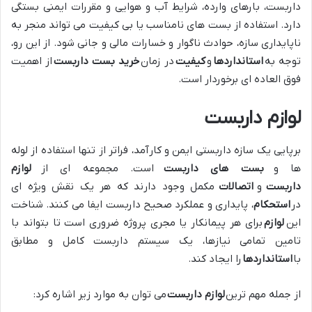
داربست، بارهای وارده، شرایط آب و هوایی و مقررات ایمنی بستگی
دارد. استفاده از بست های نامناسب یا بی کیفیت می تواند منجر به
ناپایداری سازه، حوادث ناگوار و خسارات مالی و جانی شود. از این رو،
توجه به
استانداردها
و
کیفیت
در زمان
خرید بست داربست
از اهمیت
فوق العاده ای برخوردار است.
لوازم داربست
برپایی یک سازه داربستی ایمن و کارآمد، فراتر از تنها استفاده از لوله
ها و
بست های داربست
است. مجموعه ای از
لوازم
داربست
و
اتصالات
مکمل وجود دارند که هر یک نقش ویژه ای
در
استحکام
، پایداری و عملکرد صحیح داربست ایفا می کنند. شناخت
این
لوازم
برای هر پیمانکار یا مجری پروژه ضروری است تا بتواند با
تامین تمامی نیازها، یک سیستم داربست کامل و مطابق
با
استانداردها
را ایجاد کند.
از جمله مهم ترین
لوازم داربست
می توان به موارد زیر اشاره کرد: