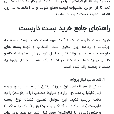
بگیرید و
استعلام قیمت
روز را دریافت کنید. این کار به شما کمک می
کند تا از آخرین تغییرات
قیمت
مطلع شوید و با اطلاعات به روز،
اقدام به
خرید بست داربست
نمایید.
راهنمای جامع خرید بست داربست
خرید بست داربست
یک فرآیند مهم است که نیازمند توجه به
جزئیات و برنامه ریزی دقیق است. انتخاب و تهیه
بست های
داربست
مناسب می تواند تفاوت قابل توجهی در ایمنی،
استحکام
و
کارایی پروژه شما ایجاد کند. در ادامه، یک راهنمای جامع برای
خرید
بست داربست
ارائه شده است:
شناسایی نیاز پروژه:
پیش از هر اقدامی، نوع پروژه، ارتفاع داربست، بارهای وارده
(بار کارگران، مصالح، ابزار)، و شرایط محیطی (باد، رطوبت) را به
دقت بررسی کنید. این عوامل تعیین کننده
انواع بست
داربست
(ثابت، گردان، آهنگیر و غیره)،
وزن
(سبک یا سنگین)
و
جنس
(ساده یا گالوانیزه) مورد نیاز شما خواهند بود. برای