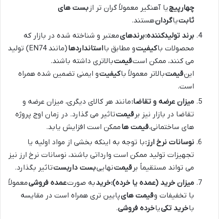
چهارپیچ
یا آهنگیر معمولاً گران تر از
بست های
ثابت
یا
گردان
هستند.
برند تولیدکننده:
برندهای
معتبر و شناخته شده در بازار که
محصولات با
کیفیت
و مطابق با
استانداردها
(مانند EN74) تولید
می کنند، ممکن است
قیمت
بالاتری داشته باشند.
این
قیمت
بالاتر معمولاً با
کیفیت
و ایمنی تضمین شده همراه
است.
میزان عرضه و تقاضا:
مانند هر کالای دیگری، میزان عرضه و
تقاضا در بازار نیز بر
قیمت
تاثیر می گذارد. در زمان اوج پروژه
های ساختمانی،
قیمت ها
ممکن است افزایش یابد.
نوسانات نرخ ارز:
با توجه به اینکه بخشی از مواد اولیه یا
تجهیزات تولید ممکن است وارداتی باشند، نوسانات نرخ ارز نیز
می تواند مستقیماً بر
قیمت
نهایی
بست داربست
تاثیر بگذارد.
میزان خرید (عمده یا خرده):
خرید
به صورت
عمده فروشی
معمولاً
با تخفیفات و
قیمت های
پایین تری همراه است در مقایسه
با
خرید تکی
یا
خرده فروشی
.