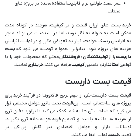
عمر مفید طولانی تر و قابلیت
استفاده
مجدد در پروژه های
مختلف.
خرید
بست های ارزان قیمت و بی
کیفیت
، هرچند در کوتاه مدت
ممکن است به صرفه به نظر برسد، اما در بلندمدت می تواند منجر
به افزایش ریسک حوادث، نیاز به تعویض مکرر و در نهایت افزایش
هزینه های پروژه شود. بنابراین، همواره توصیه می شود که
بست
داربست
را از
تولیدکنندگان
و
فروشندگان
معتبر که محصولات خود را با
گواهی
استاندارد
و تضمین
کیفیت
عرضه می کنند،
خریداری
نمایید.
قیمت بست داربست
قیمت بست داربست
یکی از مهم ترین فاکتورها در فرآیند
خرید
برای
پروژه های ساختمانی است. این
قیمت
تحت تاثیر عوامل مختلفی قرار
می گیرد که شناخت آن ها به شما کمک می کند تا برآورد دقیق تری
از هزینه ها داشته باشید و تصمیم
خرید
هوشمندانه تری بگیرید.
نوسانات بازار و عوامل اقتصادی نیز نقش پررنگی در
تعیین
قیمت
نهایی ایفا می کنند.