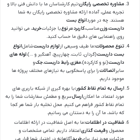
مشاوره تخصصی رایگان:
تیم کارشناسان ما با دانش فنی بالا و
تجربه عملی، آماده ارائه مشاوره تخصصی رایگان به شما
هستند. چه در مورد
انواع بست
داربست
،
وزن
مناسب،
کاربرد
هر
نوع
یا جزئیات
خرید
، می توانید
روی راهنمایی های دقیق ما حساب کنید.
تنوع محصولات:
ما طیف وسیعی از
لوازم داربست
شامل
انواع
بست داربست
(گردان، ثابت، چهارپیچ، آهنگیر و …)،
لوله های
داربست
(نو و کارکرده)،
مغزی
،
رابط داربست
،
جک
و
سایر
اتصالات
را برای پاسخگویی به نیازهای مختلف پروژه ها
موجود داریم.
ارسال به تمام نقاط کشور:
با بهره گیری از شبکه باربری های
مورد اعتماد، ما امکان
ارسال
سریع و مطمئن سفارشات شما را به
تمام نقاط کشور فراهم می کنیم. محل تخلیه بار شما هر کجا
که باشد، ما آن را به دستتان می رسانیم.
شفافیت در اطلاعات:
ما به اصل شفافیت در ارائه اطلاعات
محصول و
قیمت گذاری
اعتقاد داریم. تمامی مشخصات و
جزئیات مورد نیاز برای
خرید
آگاهانه در اختیار شما قرار می