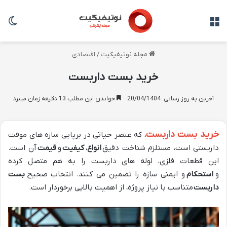
منو
تغی
مجله نوتیفیکیت
/
اقتصادی
خرید بست داربست
آخرین به روز رسانی: 20/04/1404
خواندن این مطلب 13 دقیقه زمان میبرد
خرید بست داربست
، که عنصر حیاتی در برپایی سازه های موقت
داربستی است، مستلزم شناخت دقیق
انواع
،
کیفیت
و
قیمت
آن است.
این قطعات فلزی، لوله های داربست را به هم متصل کرده
و
استحکام
و ایمنی سازه را تضمین می کنند. انتخاب صحیح
بست
داربست
متناسب با نیاز پروژه، از اهمیت بالایی برخوردار است.