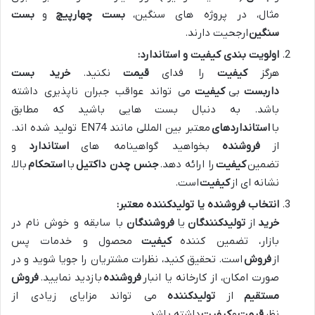
مثال، در پروژه های سنگین،
بست چهارپیچ
و
بست
سنگین
ارجحیت دارند.
اولویت بندی کیفیت و استاندارد:
هرگز
کیفیت
را فدای
قیمت
نکنید.
خرید بست
داربست
بی
کیفیت
می تواند عواقب جبران ناپذیری داشته
باشد. به دنبال بست هایی باشید که مطابق
با
استانداردهای
معتبر بین المللی مانند EN74 تولید شده اند.
از
فروشنده
بخواهید گواهینامه های
استاندارد
و
تضمین
کیفیت
را ارائه دهد.
جنس چدن داکتیل
با
استحکام
بالا،
نشانه ای از
کیفیت
است.
انتخاب فروشنده یا تولیدکننده معتبر:
خرید
از
تولیدکنندگان
یا
فروشندگان
با سابقه و خوش نام در
بازار، تضمین کننده
کیفیت
محصول و خدمات پس
از
فروش
است. تحقیق کنید، نظرات مشتریان را جویا شوید و در
صورت امکان، از کارخانه یا انبار
فروشنده
بازدید نمایید.
فروش
مستقیم
از
تولیدکننده
می تواند مزایای زیادی از
نظر
قیمت
و
کیفیت
داشته باشد.