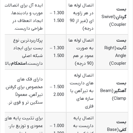
اتصال لوله ها
ایده آل برای اتصالات
بست
در هر زاویه
1.300 –
مورب و بادبندها،
گردان
(Swivel
ای (غیر از 90
1.500
ایجاد انعطاف در
Coupler)
درجه)
طراحی داربست.
بست
اتصال لوله ها
پرکاربردترین نوع
ثابت
(Right
به صورت
1.300 –
بست برای ایجاد
Angle
عمود بر هم
1.500
شبکه اصلی
Coupler)
(90 درجه)
داربست،
استحکام
بالا.
اتصال لوله
دارای فک های
بست
های داربست
1.500 –
مخصوص برای گرفتن
آهنگیر
(Beam
به تیرآهن یا
2.000
تیرآهن، معمولاً
Clamp)
سازه های
سنگین تر و قوی تر.
فلزی
اتصال پایه
برای تثبیت پایه های
بست
داربست به
1.000 –
عمودی و توزیع بار،
کفی
(Base