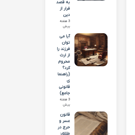
به قصد
فرار از
دین
3 هفته
پیش
آیا می
توان
فرزند را
از ارث
محروم
کرد؟
(راهنما
ی
قانونی
جامع)
3 هفته
پیش
قانون
عسر و
حرج در
طلاق: