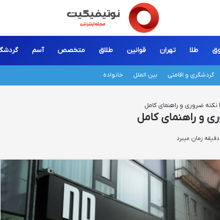
ق
طلا
تهران
قوانین
طلاق
متخصص
آسم
گردشگ
گردشگری و اقامتی
بین الملل
خانواده