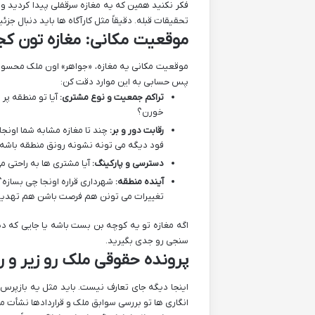
فکر نکنید همین که یه مغازه سرقفلی پیدا کردید 
تحقیقات قبله. دقیقاً مثل کارآگاه ها باید دنبال جز
موقعیت مکانی: مغازه تون کج
موقعیت مکانی یه مغازه، «جواهر» اون ملک محسوب 
پس حسابی به این موارد دقت کن:
تراکم جمعیت و نوع مشتری:
آیا تو منطقه پر
خورن؟
رقابت دور و بر:
چند تا مغازه مشابه شما اونجا
فود دیگه می تونه نشونه رونق منطقه باشه.
دسترسی و پارکینگ:
آیا مشتری ها به راحتی م
آینده منطقه:
شهرداری قراره اونجا چی بسازه؟
تغییرات می تونن هم فرصت باشن هم تهدید
اگه مغازه تو یه کوچه بن بست باشه یا جایی که 
سنجی رو جدی بگیرید.
پرونده حقوقی ملک رو زیر و ر
اینجا دیگه جای تعارف نیست. باید مثل یه بازپرس 
انگاری ها تو بررسی سوابق ملک و قراردادها نشأت می