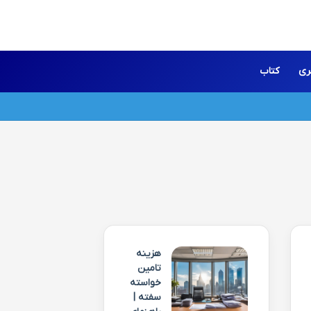
ری
کتاب
هزینه
تامین
خواسته
سفته |