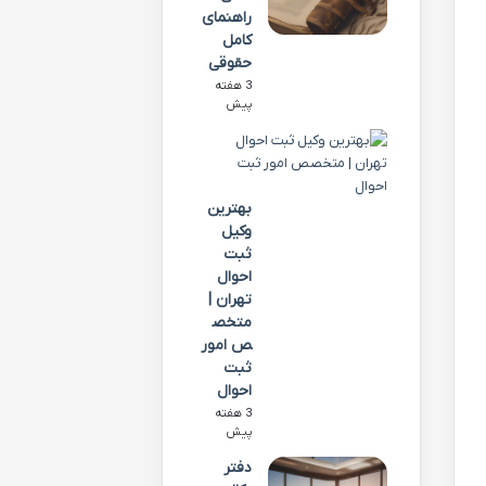
راهنمای
کامل
حقوقی
3 هفته
پیش
بهترین
وکیل
ثبت
احوال
تهران |
متخص
ص امور
ثبت
احوال
3 هفته
پیش
دفتر