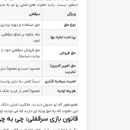
اینطور نیست. بیاید تفاوت های اصلی رو تو یه جدو
ویژگی
سرقفلی
نوع حق
حق استفاده و بهره برداری 
بله، علاوه بر مبلغ سرقفلی،
پرداخت اجاره بها
شود.
حق فروش سرقفلی خود را دا
حق فروش
رعایت شرایط).
حق تغییر کاربری/
محدود است و معمولاً نیاز 
تخریب
امنیت سرمایه گذاری
نسبتاً کمتر، به دلیل وابستگ
هزینه اولیه
معمولاً کمتر از خرید ملک
همونطور که تو جدول دیدید، مالکیت شش دانگ یعن
این تفاوت که یه حق ویژه ای دارید که می تونید ا
قانون بازی سرقفلی: چی به چی شد؟ (ق
یکی از مهم ترین بخش های ماجرای سرقفلی، قوانین ح