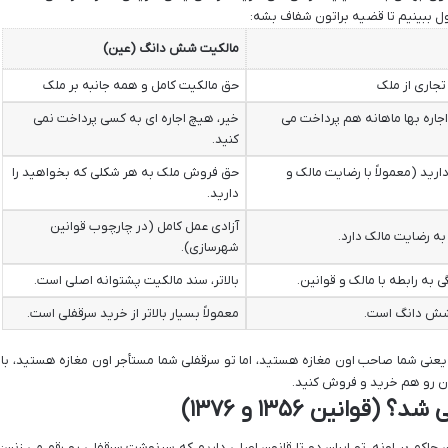
ل ببینیم تا قضیه براتون شفاف بشه:
مالکیت شش دانگ (عین)
تجاری از ملک
حق مالکیت کامل و همه جانبه بر ملک
 اجاره بها ماهانه هم پرداخت می
خیر، هیچ اجاره ای به کسی پرداخت نمی
کنید.
رید (معمولاً با رضایت مالک و
حق فروش ملک به هر شکلی که بخواهید را
دارید.
آزادی عمل کامل (در چارچوب قوانین
به رضایت مالک دارد.
شهرسازی).
ی به رابطه با مالک و قوانین.
بالاتر، سند مالکیت پشتوانه اصلی است.
 شش دانگ است.
معمولاً بسیار بالاتر از خرید سرقفلی است.
ی شما صاحب اون مغازه هستید، اما تو سرقفلی شما مستأجر اون مغازه هستید، با
ون رو هم خرید و فروش کنید.
وانین ۱۳۵۶ و ۱۳۷۶)
اکم بر اونه. تو ایران دو تا قانون اصلی داریم که سرنوشت سرقفلی رو رقم می زنن: