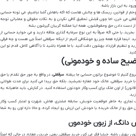
ود به این بازار باشه.
 وخم از قوانین، ریسک ها و چالش هاست که اگه باهاش آشنا نباشیم، می تونه حسابی
و سرقفلی می خرن، اما چون قبلش تحقیق کافی نکردن و به نکات حقوقی و عملیاتی توجه
تا از دست دادن حق وحقوقشون، همه اینا ممکنه گریبان گیرشون بشه.
ید، یا حتی اگه صرفاً به این نوع سرمایه گذاری علاقه دارید و می خواید حسابی از
. اینجا قراره همه چیز رو موشکافی کنیم؛ از اینکه سرقفلی اصلاً چی هست و چه فرقی
خرید و تنظیم قرارداد بهشون دقت کنید. با ما همراه باشید تا با آگاهی کامل، قدم تو این
نید.
وضیح ساده و خودمونی)
روع کنیم تا موضوع براتون حسابی جا بیفته.
سرقفلی
، در واقع یه جور حق تقدم یا حق
 با خرید سرقفلی، مالک خود مغازه نمیشید، بلکه حق پیدا می کنید برای مدت طولانی
 و قانون) از اون ملک برای کسب وکار خودتون استفاده کنید. در کنارش، باید ماهیانه یه
زید.
لک تجاری به خاطر موقعیت خوبش، سابقه مشتری هاش، شهرت و اعتبار کسب وکار
 حق رو از مالک خریده یا خودش این ارزش رو ایجاد کرده، و حالا داره اون رو به شما
دانگ، از زبون خودمون
ون بهش باشه. خیلیا فکر می کنن خرید سرقفلی یعنی خریدن مغازه، در حالی که اصلاً