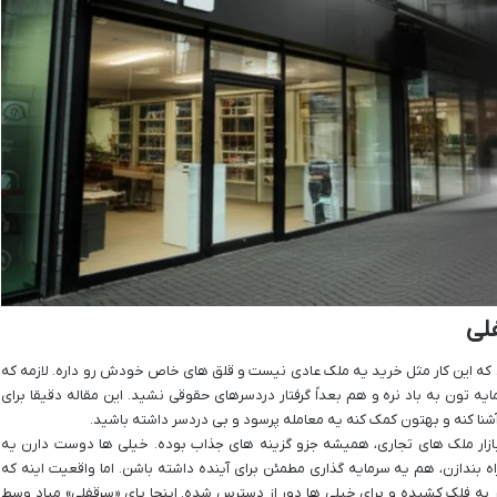
لی
د که این کار مثل خرید یه ملک عادی نیست و قلق های خاص خودش رو داره. لازمه که
ایه تون به باد نره و هم بعداً گرفتار دردسرهای حقوقی نشید. این مقاله دقیقا برای
 آشنا کنه و بهتون کمک کنه یه معامله پرسود و بی دردسر داشته باشید.
و بازار ملک های تجاری، همیشه جزو گزینه های جذاب بوده. خیلی ها دوست دارن یه
 بندازن، هم یه سرمایه گذاری مطمئن برای آینده داشته باشن. اما واقعیت اینه که
به فلک کشیده و برای خیلی ها دور از دسترس شده. اینجا پای «سرقفلی» میاد وسط