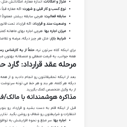
متراژ و امکانات:
اندازه مغازه، امکاناتش مثل س
نوع کسب و کار قبلی و شهرت:
اگه مغازه قبلا
سابقه فعالیت:
هرچی سابقه بیشتر، معمولاً ار
وضعیت سند و قرارداد:
اگه قرارداد تحت قانون ۱۳۵۶ باشه و حق وحقوق مستأجر تضمین شده باشه، ارزش بالاتر
میزان اجاره بها:
هرچی اجاره بهای ماهانه کمت
شرایط بازار:
مثل هر چیز دیگه، عرضه و تقاضا ت
برای اینکه کلاه سرتون نره،
حتماً از یه کارشناس ر
همه جوانب، یه قیمت منطقی و منصفانه بهتون میده
مرحله عقد قرارداد: گارد حق
بعد از اینکه تحقیقاتتون رو انجام دادید و از همه
دیگه هر کلمه، هر بند و هر خط می تونه سرنوشت س
از یه وکیل متخصص کمک بگیرید.
مذاکره هوشمندانه با مالک/فر
قبل از اینکه قلم به دست بشید و قرارداد رو بنو
انتظارات و شرایطتون رو شفاف و روشن بگید. نذارید
اجاره بها:
سر مبلغ و نحوه افزایشش به توافق