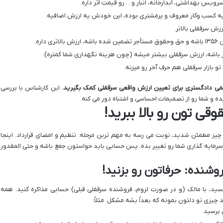
رویس بهداشتی، آبدارخانه، انبار و… رو قیمت اثر داره.
ً یه کسب وکار معروف و پرمشتری بوده، این خودش یه ارزش اضافیه.
زش سرقفلی بالاتر.
ی داره.
ر باشه، ارزش سرقفلی بیشتر میشه (چون هزینه نگهداری شما کمتره).
و بازار سرقفلی هم حرف آخر رو میزنه.
سمی دادگستری برای تعیین ارزش واقعی سرقفلی کمک بگیرید.
این کارشناس با بررسی
 و شما رو از تصمیمات احساسی و اشتباه دور می کنه.
وقی تون رو بالا ببرید!
 چیز مطمئن شدید، نوبت می رسه به مهم ترین مرحله: تنظیم و امضای قرارداد. اینجا
رمایه گذاری شما رو تغییر بده. پس حسابی باید حواستون جمع باشه و حتی المقدور
وشنده: حرفاتون رو بزنید!
یسید، با مالک (و در صورت لزوم، فروشنده سرقفلی قبلی) حسابی مذاکره کنید. همه
 چیزی تو دلتون بمونه که بعداً بشه مشکل. مثلاً:
 برسید.