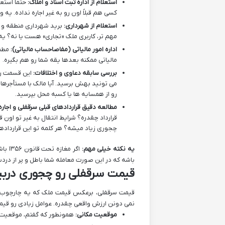
استعلام از اداره ثبت اسناد و املاک:
حتماً استع
کسی هم قبلاً اون رو به غیر اجاره نداده. یه 
استعلام از شهرداری:
برید شهرداری منطقه و ب
مهم تر، کاربری ملک «تجاری» هست یا نه؟ یه 
اداره امور مالیاتی (مفاصاحساب مالیاتی):
مطمئ
مالیاتی ممکنه بعدها یقه شما رو هم بگیره.
بررسی سابقه دعاوی و اختلافات:
این قسمت رو
می تونید بهش برسید. آیا مالک با مستأجرهای 
رو از همسایه ها یا کسبه محل بپرسید.
مطالعه دقیق قراردادهای قبلی سرقفلی و اجاره
قرارداد چقدره؟ شرایط انتقال به غیر تو اون 
چجوری زیاد میشه؟ هر کلمه تو این قرارداده
یه نکته خیلی مهم:
اگر م
باشه که در این صورت معامله شما باطل و پر از د
قیمت سرقفلی رو چجوری دربیا
قیمت سرقفلی، برعکس قیمت ملک که یه چارچوب مش
نمی دونن ارزش واقعی چقدره. عوامل زیادی رو قیمت
موقعیت مکانی:
همونطور که گفتم، موقعیت حر