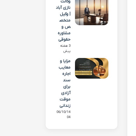
وکالت
نازی آباد
| وکیل
متخص
ص و
مشاوره
حقوقی
3 هفته
پیش
مزایا و
معایب
اجاره
سند
برای
آزادی
موقت
زندانی
06/10/14
04