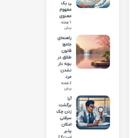
ی یک
مفهوم
معنوی
1 هفته
پیش
راهنمای
جامع:
قانون
طلاق در
بچه دار
نشدن
مرد
2 هفته
پیش
آیا
برگشت
زدن چک
سرقتی
امکان
پذیر
است؟ |