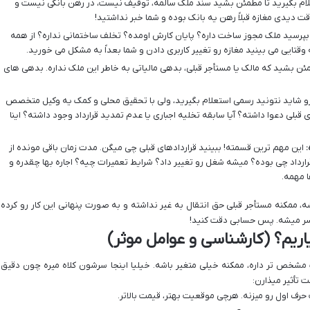
لام بگیرید تا مطمئن بشید سند ملک سالمه، توقیف نیست، در رهن بانکی نیست و
وقت دیدی مغازه قبلاً رهن یه بانک بوده و شما خبر نداشتید!
پرسید ملک مجوز ساخت داره؟ پایان کارش اومده؟ تخلف ساختمانی نداره؟ از همه
وقتایی می بینید مغازه رو تغییر کاربری دادن و شما بعداً به مشکل می خورید.
ن بشید که مالک یا مستأجر قبلی، بدهی مالیاتی به خاطر این ملک نداره. بدهی های
 شاید نتونید رسمی استعلام بگیرید، ولی با تحقیق محلی و کمک یه وکیل متخصص
قبلی دعوا داشته؟ آیا سابقه تخلیه اجباری یا عدم تمدید قرارداد وجود داشته؟ اینا
:
این مهم ترین قسمته! ببینید قراردادهای قبلی چی میگن. مدت زمان باقی مونده از
قرارداد چی بوده؟ میشه شغل رو تغییر داد؟ شرایط تعمیرات چیه؟ اجاره بها چقدره و
ا مهمه.
غازه تحت قانون ۱۳۵۶ باشه، ممکنه مستأجر قبلی حق انتقال به غیر نداشته و به صورت پنهانی این کار رو کرده
ردسر میشه. پس حسابی دقت کنید!
ریم؟ (کارشناسی و عوامل موثر)
خص تر داره، ممکنه خیلی متغیر باشه. خیلیا اینجا سرشون کلاه میره چون دقیق
 تأثیر میذارن:
ف اول رو میزنه. هرچی موقعیت بهتر، قیمت بالاتر.