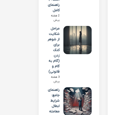
راهنمای
کامل
2 هفته
پیش
مراحل
شکایت
از شوهر
برای
کتک
زدن
(گام به
گام و
قانونی)
3 هفته
پیش
راهنمای
جامع:
شرایط
ابطال
معامله