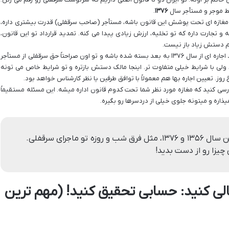
ط موجر و مستأجر سال
۱۳۷۶
.
ه. یعنی اگه مغازه ای تحت پوشش این قانون باشه، مستأجر (صاحب سرقفلی) قدرت بیشتری داره،
تجارت داره که تو تخلیه، ارزش زیادی پیدا می کنه. تمدید قرارداد تو این قانون،
هم دستش زیاد باز نیست.
اما قانون سال ۱۳۷۶، بیشتر به نفع مالکه. اگه قرارداد اجاره ای از سال ۱۳۷۶ به بعد بسته شده باشه و تو اون صراحتاً حق سرقفلی از مستأجر
ولی با شرایط خیلی متفاوت تر. اینجا مالک دستش بازتره و تو شرایط خاص می تونه
روز. تعیین اجاره بها هم معمولاً با توافق طرفین یا نظر کارشناس خواهد بود.
بررسی کنید که مغازه مورد نظر شما تحت کدوم قانون اداره میشه. این مسئله مستقیماً
ذاره و میتونه جلوی خیلی از دردسرها رو بگیره.
حواستون باشه که فرق بین قوانین سال ۱۳۵۶ و ۱۳۷۶، مثل فرق شب و روزه تو ماجرای سرقفلی.
چیزا رو از دست بدید!
الی کنید: حسابی تحقیق کنید! (مهم ترین