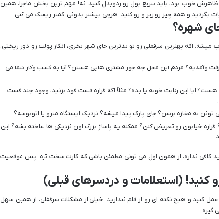
و ظاهرش خوب بود، باید سریع پول رو ردوبدل کنید. نه! مهم ترین بخش ماجرا، همین
ئیات بگردید و همه چیز رو زیر و رو کنید. هرچی بیشتر بدونی، کمتر ریسک می کنی.
ای شهره؟
میشه. اگه بهترین سرقفلی رو تو بدترین جای شهر بخری، انگار پولت رو دور ریختی.
 رفت وآمدیه؟ مردم این محل چه جور مشتری هایی هستن؟ آیا به کسب وکار شما می
 هست؟ آیا این رقابت خوبه یا بده؟ مثلاً اگه قراره فست فود بزنید، وجود چند فست
ی تونن به مغازه برسن؟ جای پارک پیدا میشه؟ نزدیک ایستگاه مترو یا اتوبوسه؟
 قراره خیابون رو تعریض کنن؟ ممکنه یه پاساژ بزرگ اون نزدیکی ها ساخته بشه؟ این
.
دید کافی نداره، از همون اول می تونی مطمئن باشی که کارت سخت تره. پس موقعیت
و کنید! (استعلامات و دردسرهای قبلی)
عمل کنید و هیچ نکته ای رو از قلم نندازید. خیلی از مشکلات سرقفلی، از همین سهل
 گیره.