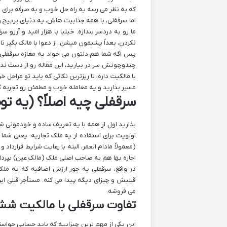
که به نظر می رسه یه راه حل خوب و به صرفه برای ور
اما سرقفلی، با همه جذابیت هاش، یه دنیای پرپیچ
ما رو به دردسر بندازه. خیلیا با هزار امید و آرز
نکردن، بعداً پشیمون میشن. از دعوا با مالک بگیر 
پس اگه شما هم دلتون می خواد یه مغازه سرقفلی بخر
چندوچونش سر در بیارید، این مقاله رو از دست ندید
با مالکیت داره، تا ریزترین نکاتی که باید تو مراحل 
مسیر بذارید و یه معامله خوب و مطمئن رو تجربه ک
سرقفلی چیه اصلاً؟ (یه ت
بذارید اول از همه با یه تعریف ساده و خودمونی ش
اولویت برای استفاده از یه ملک تجاریه. یعنی شما
(معمولاً مادام العمر، البته با رعایت شرایط قرارداد
اجاره بها هم به صاحب اصلی ملک (مالک عین) بپردا
در واقع، سرقفلی یه جور ارزش اضافیه که یه م
قبلیش و چیزای دیگه پیدا می کنه. مستأجر قبلی این
می فروشه.
تفاوت سرقفلی با مالکیت شش 
این یکی از مهم ترین چیزاییه که باید حسابی حواست