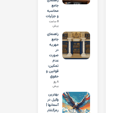
راهنمای
جامع
محاسبه
و جزئیات
8 ساعت
پیش
راهنمای
جامع
مهریه
در
صورت
عدم
تمکین:
قوانین و
حقوق
6 روز
پیش
بهترین
وکیل در
آسمانها |
رمزگشای