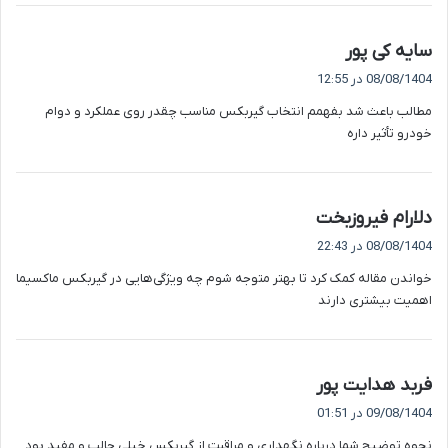
گ
سایه کی پور
ف
08/08/1404 در 12:55
ت
مطالب باعث شد بفهمم انتخاب گیربکس مناسب چقدر روی عملکرد و دوام
:
خودرو تأثیر داره
گ
دلارام فیروزبخت
ف
08/08/1404 در 22:43
ت
خواندن مقاله کمک کرد تا بهتر متوجه شوم چه ویژگی‌هایی در گیربکس ماکسیما
:
اهمیت بیشتری دارند
گ
فربد هدایت پور
ف
09/08/1404 در 01:51
ت
نحوه توضیح شما درباره نگهداری و مراقبت از گیربکس خیلی جالب و مفید بود