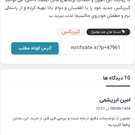
با رعایت این اصول و انتخاب برندهای قابل اعتماد داخلی، می توانید
گیربکس جدید خود را با اطمینان و دوام بالا تهیه کرده و از رانندگی
نرم و مطمئن خودروی ماکسیما لذت ببرید.ب
گیربکس
دسته های هم موضوع
آدرس کوتاه مطلب
‫10 دیدگاه ها
گ
امین ابریشمی
ف
08/08/1404 در 10:31
ت
ممنون از توضیحات دقیق درباره تست و بررسی فنی قبل از خرید، این بخش
:
واقعاً کاربردیه