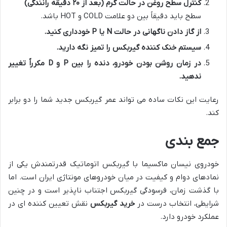
کنترل سطح روغن در حالت گرم (بعد از ۲۰ دقیقه رانندگی)
سطح باید دقیقاً بین دو علامت COLD و HOT باشد.
از گاز دادن ناگهانی در حالت N یا P خودداری کنید.
سیستم خنک کننده گیربکس را تمیز نگه دارید.
در زمان روشن بودن خودرو، دنده را بین P و D مکرراً تغییر
ندهید.
رعایت این نکات ساده می تواند عمر گیربکس جدید شما را دو برابر
کند.
جمع بندی
خودروی نیسان ماکسیما با گیربکس اتوماتیک قدرتمندش یکی از
نمادهای دوام و کیفیت در میان خودروهای مونتاژی ایران است. اما
با گذشت زمان، فرسودگی گیربکس اجتناب ناپذیر است و در چنین
شرایطی، انتخاب درست در
خرید گیربکس
نقش تعیین کننده ای در
عملکرد خودرو دارد.