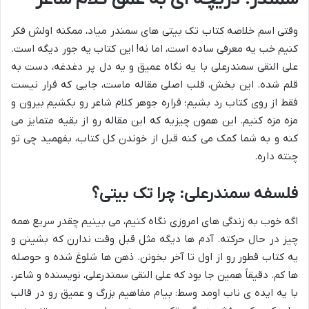
وقتی اسم خلاصه کتاب تک بیتی های سمندر میاد، ممکنه اولش فکر
کنیم خب یه معرفی ساده است، اما نه! این کتاب یه جور دیگه است.
علی النقی سمندرعلی با یه نگاه عمیق و یه دل پر دغدغه، دست به
قلم شده. این بخش، قلب اصلی مقاله ماست، جایی که قرار نیست
فقط از روی کتاب رد بشیم؛ قراره جوهر کلام شاعر رو بکشیم بیرون و
مزه مزه کنیم. این همون چیزیه که این مقاله رو از بقیه متمایز می
کنه و به شما کمک می کنه قبل از خوندن کل کتاب، بفهمید چی تو
چنته داره.
فلسفه سمندرعلی: چرا تک بیتی؟
اگه خوب به زندگی های امروزی نگاه کنیم، می بینیم چقدر سریع همه
چیز در حال حرکته. آدم ها دیگه مثل قبل وقت ندارن که بشینن و
یه کتاب قطور رو از اول تا آخر بخونن. ذهن ها شلوغ شده و حوصله
ها کم. دقیقاً همین جا بود که علی النقی سمندرعلی، نویسنده و شاعر،
با یه ایده ی ناب اومد وسط: بیام مفاهیم بزرگ و عمیق رو در قالب