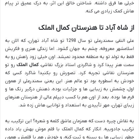
خیلی ها فرق داشته. شناختن خالق این اثر، به درک عمیق تر پیام
هاش کمک زیادی می کنه.
از شاه آباد تا هنرستان کمال الملک
علی النقی سمندرعلی تو سال 1298 تو شاه آباد تهران، که الان به
اسلامشهر معروفه، چشم به جهان گشود. اما زندگی هنری و فکریش
فقط به تولد تو یه منطقه محدود نمیشد. اون خیلی زود راهش رو به
سمت هنر پیدا کرد و شاگردی استاد بزرگ نقاشی،
کمال الملک
رو تو
هنرستان نقاشی تجربه کرد. تصورش رو بکنید! شاگرد کسی که
خودش یه اسطوره بود تو عالم هنر. این یعنی سمندرعلی از همون
اول، چشمش به زیبایی ها و جزئیات بوده، ذهنش درگیر رنگ ها و
فرم ها بوده. بعد از اون هم با کسب دیپلم عالی از هنرستان هنرهای
زیبای تهران، مهر تأییدی به استعداد و توانایی هاش زده شد.
یه نقاش چیره دست که همزمان عاشق کلمه و شعره؟ این ترکیب، یه
ترکیب جادوییه. انگار که کمال الملک با قلم موش بهش یاد داده
چطور زیبایی ها رو ببینه و ثبت کنه، و خودش هم با قلمش، همون