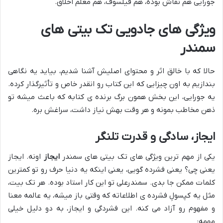
جورایی هم نقاش بوده، هم فیلسوف، هم معلم اخلاق.
ویژگی های جادویی تک بیتی های
سمندر
حالا که با خالق اثر و محتوای اصلیش آشنا شدیم، بیاید یه نگاهی
بندازیم به اون چیزایی که این کتاب رو انقدر خاص و تأثیرگذار کرده.
یه جورایی، این بخش همون برگ برنده ی کتابه که باعث میشه تو
ذهن مخاطب بمونه و هر وقت بهش نیاز داشت، سراغش بره.
ایجاز، سادگی و قدرت تلنگر
یکی از مهم ترین ویژگی های تک بیتی های سمندر
ایجاز
اونه. ایجاز
یعنی چی؟ یعنی فشرده گویی، یعنی اینکه یه دنیا حرف رو تو کمترین
کلمات ممکن جا بدی. سمندرعلی تو این کار استاد بوده. هر تک بیت،
مثل یه کپسولِ فشرده ی اطلاعاته که وقتی باز میشه، یه عالمه معنا
و مفهوم رو آزاد می کنه. این فشردگی و ایجاز، به دو دلیل خیلی
مهمه: