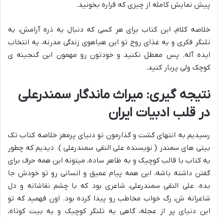
پیش نمایش کامله از چیزی که قراره بخونید.
خلاصه کلام، این کتاب برای هر کسی که دنبال یه ذره آرامش، یه
تلنگر فکری و یه غذای روح تو این هیاهوی زندگی مدرنه، یه انتخاب
ایده آله. پس معطل نکنید و خودتون رو مهمون این گنجینه ی
کوچک ولی پربار کنید.
نتیجه گیری: میراث ماندگار سمندرعلی
در قلب ادبیات ایران
رسیدیم به انتهای گشت و گذارمون تو دنیای پرمغز خلاصه کتاب تک
بیتی های سمندر ( نویسنده علی النقی سمندرعلی ). دیدیم که چطور
یه کتاب با قالب کوچیک و به ظاهر ساده، میتونه این همه حرف برای
گفتن داشته باشه، این همه پیام عمیق و انسانی رو تو خودش جا
بده. علی النقی سمندرعلی، شاعری بود که با چشم نقاشانه و دل
شاعرانه ش، رگ خواب مخاطب رو پیدا کرده بود. اون فهمید که تو
این دنیای پر از عجله، گاهی یه تلنگر کوچیک و یه بیت کوتاه،