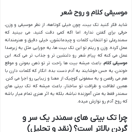
موسیقی کلام و روح شعر
شاید فکر کنید تک بیت، چون خیلی کوتاهه، از نظر موسیقی و وزن،
حرفی برای گفتن نداره. اما اگه کمی دقت کنید، می بینید که
سمندرعلی تو انتخاب کلمات و چیدمانشون، خیلی دقیق و هنرمندانه
عمل کرده. وزن و ریتم تو این تک بیت ها، یه جورایی مثل یه زیرصدا
عمل می کنه که پیام شعر رو دلنشین تر و جذاب تر می کنه. این
موسیقی کلام
، باعث میشه بیت ها راحت تر تو ذهن بمونن و موقع
خوندن، یه حس خوشایند به آدم دست بده. انگار که کلمات دارن با
هم می رقصن و یه سمفونی کوچیک از معنا و زیبایی رو اجرا می کنن.
همین لطافت و ظرافت تو ساختار، باعث میشه که تک بیتی های
سمندر فقط یه متن آموزنده نباشه، بلکه یه اثر هنری تمام عیار باشه
که روح آدم رو نوازش میده.
چرا تک بیتی های سمندر یک سر و
گردن بالاتر است؟ (نقد و تحلیل)