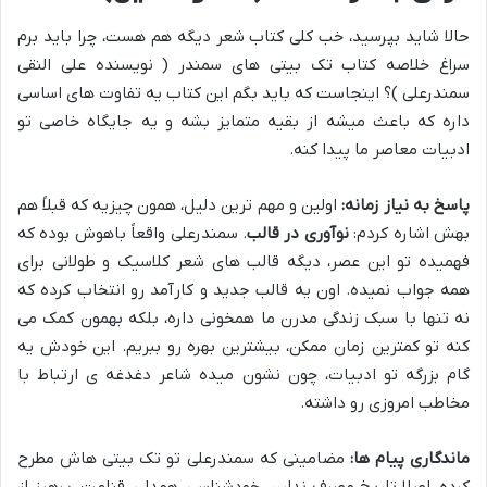
حالا شاید بپرسید، خب کلی کتاب شعر دیگه هم هست، چرا باید برم
سراغ خلاصه کتاب تک بیتی های سمندر ( نویسنده علی النقی
سمندرعلی )؟ اینجاست که باید بگم این کتاب یه تفاوت های اساسی
داره که باعث میشه از بقیه متمایز بشه و یه جایگاه خاصی تو
ادبیات معاصر ما پیدا کنه.
پاسخ به نیاز زمانه:
اولین و مهم ترین دلیل، همون چیزیه که قبلاً هم
بهش اشاره کردم:
نوآوری در قالب
. سمندرعلی واقعاً باهوش بوده که
فهمیده تو این عصر، دیگه قالب های شعر کلاسیک و طولانی برای
همه جواب نمیده. اون یه قالب جدید و کارآمد رو انتخاب کرده که
نه تنها با سبک زندگی مدرن ما همخونی داره، بلکه بهمون کمک می
کنه تو کمترین زمان ممکن، بیشترین بهره رو ببریم. این خودش یه
گام بزرگه تو ادبیات، چون نشون میده شاعر دغدغه ی ارتباط با
مخاطب امروزی رو داشته.
ماندگاری پیام ها:
مضامینی که سمندرعلی تو تک بیتی هاش مطرح