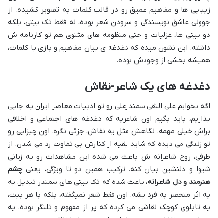
زیبایی ها و مفاهیم عمیق رو در قالب کلمات به تصویر کشیده. از
جوونی عاشق نویسندگی و سرودن شعر بوده، نه فقط تک بیتی، بلکه
دو بیتی ها، غزلیات و حتی منظومه های مثنوی هم تو کارنامه ش
داشته. این نشون میده که دغدغه ی بیان مفاهیم و بازی با کلمات،
همیشه بخشی از وجودش بوده.
دغدغه های یک شاعر-نقاش
اگه بخوایم علی النقی سمندرعلی رو تو ادبیات معاصر ایران یه جایی
بذاریم، باید بگیم اون شاعریه که دغدغه های اجتماعی و اخلاقی
براش خیلی مهمه. نگاهش مثل یه نقاش، جزئی نگره. اون چیزایی رو
تو زندگی می دیده که شاید بقیه از کنارش بی تفاوت رد می شدن. از
طرفی، روح شاعرانه ش باعث می شده این مشاهدات رو به زبانی
شیوا و دلنشین بیان کنه. ترکیب همین دو تا ویژگی، یعنی
چشم
هنرمند و دل شاعرانه
، باعث شده که تک بیتی های سمندر تبدیل به
یه اثر منحصر به فرد بشه. اون فقط شعر نمیگفته، بلکه با هر بیت،
یه تابلوی کوچک نقاشی می کرده که پر از مفهوم و تلنگر بوده. یه