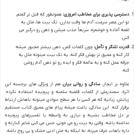
دسترسی پذیری برای مخاطب امروزی:
همونطور که قبل تر گفتم،
تو این عصر سرعت، آدم ها وقت ندارن. تک بیت ها، مثل یه
لقمه آماده و خوشمزه، سریعاً جذب میشن و ذهن رو درگیر می
کنن.
قدرت تلنگر و تأمل:
چون کلمات کمن، ذهن بیشتر مجبور میشه
کار کنه و عمیق تر بهش فکر کنه. یه تک بیت میتونه مثل یه
جرقه عمل کنه و یه عالمه فکر و ایده رو تو ذهن آدم روشن
کنه.
علاوه بر ایجاز،
سادگی و روانی بیان
هم از ویژگی های برجسته این
اثره. سمندرعلی از کلمات قلمبه سلمبه و پیچیده استفاده نکرده.
زبانش، زبانیه که هر کسی با هر سطح سوادی میتونه باهاش ارتباط
برقرار کنه. این سادگی، باعث میشه پیام های عمیق کتاب، مستقیم
بر دل مخاطب بشینه و نیازی به واسطه یا تفسیرهای پیچیده
نداشته باشه. وقتی یه بیت رو می خونی، حس می کنی شاعر کنارته و
داره باهات حرف میزنه، نه اینکه یه متن ادبی خشک و بی روح باشه.