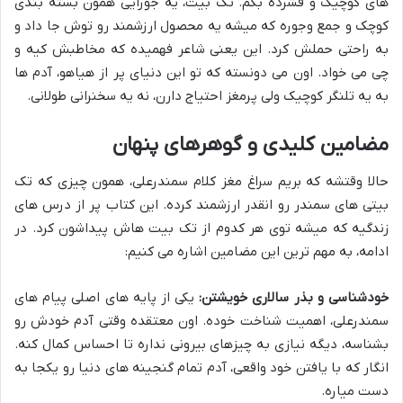
های کوچیک و فشرده بگم. تک بیت، یه جورایی همون بسته بندی
کوچک و جمع وجوره که میشه یه محصول ارزشمند رو توش جا داد و
به راحتی حملش کرد. این یعنی شاعر فهمیده که مخاطبش کیه و
چی می خواد. اون می دونسته که تو این دنیای پر از هیاهو، آدم ها
به یه تلنگر کوچیک ولی پرمغز احتیاج دارن، نه یه سخنرانی طولانی.
مضامین کلیدی و گوهرهای پنهان
حالا وقتشه که بریم سراغ مغز کلام سمندرعلی، همون چیزی که تک
بیتی های سمندر رو انقدر ارزشمند کرده. این کتاب پر از درس های
زندگیه که میشه توی هر کدوم از تک بیت هاش پیداشون کرد. در
ادامه، به مهم ترین این مضامین اشاره می کنیم:
خودشناسی و بذر سالاری خویشتن:
یکی از پایه های اصلی پیام های
سمندرعلی، اهمیت شناخت خوده. اون معتقده وقتی آدم خودش رو
بشناسه، دیگه نیازی به چیزهای بیرونی نداره تا احساس کمال کنه.
انگار که با یافتن خود واقعی، آدم تمام گنجینه های دنیا رو یکجا به
دست میاره.