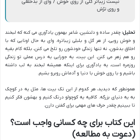
نیست زیباتر گلی از روی خوش / وای از بدخلقی
و روی ترُش
تحلیل:
چقدر ساده و دلنشین، شاعر بهمون یادآوری می کنه که لبخند
و خوش رویی، از هر گل و بلبلی زیباتره. وای به حال اونایی که با
اخلاق بدشون، نه تنها زندگی خودشون رو تلخ می کنن، بلکه کام بقیه
رو هم زهر می کنن. این بیت، یه جورایی یه درس عملی تو زندگی
روزمره است، یه یادآوری برای اینکه همیشه لبخند به لب داشته
باشیم و با روی خوش با دنیا و آدماش روبرو بشیم.
همونطور که دیدید، هر کدوم از این تک بیت ها، مثل یه در کوچک
به یه دنیای بزرگه. کافیه یه کوچولو درنگ کنیم و بهشون فکر کنیم
تا ببینیم چقدر حرف های مهمی برای گفتن دارن.
این کتاب برای چه کسانی واجب است؟
(دعوت به مطالعه)