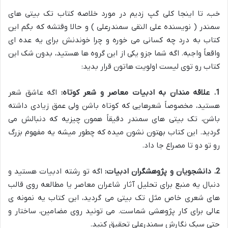
خب، تا اینجا کلی گپ زدیم در مورد خلاصه کتاب تک بیتی های
سمندر ( نویسنده علی النقی سمندرعلی ) و حالا وقتشه که بگم این
کتاب به درد چه کسانی می خوره و چرا خوندنش برای یه عده ای
واقعاً واجبه. اگه شما جزو یکی از این گروه ها هستید، بدون شک این
کتاب رو توی لیست اولویت هاتون قرار بدید:
1. علاقه مندان به ادبیات معاصر و شعر کوتاه:
اگه عاشق شعر
هستید، مخصوصاً شعرهایی که کوتاه باشن ولی عمق زیادی داشته
باشن، تک بیتی های سمندر دقیقاً همون چیزیه که دنبالش می
گردید. این کتاب بهتون نشون میده که چطور میشه یه مفهوم بزرگ
رو تو دو تا مصراع جا داد.
2. دانشجویان و پژوهشگران ادبیات:
اگه تو رشته ادبیات هستید و
دنبال یه منبع برای تحلیل آثار شاعران معاصر یا مطالعه روی قالب
های شعری خاص مثل تک بیتی می گردید، این کتاب یه نمونه ی
عالی برای کار پژوهشی شماست. می تونید روی مضامین، ساختار و
حتی سبک نگارش سمندرعلی تحقیق کنید.