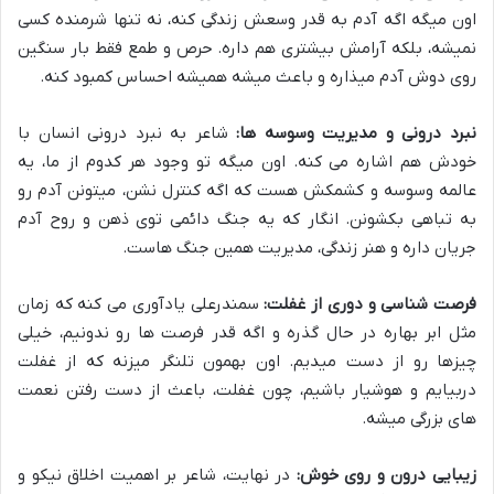
اون میگه اگه آدم به قدر وسعش زندگی کنه، نه تنها شرمنده کسی
نمیشه، بلکه آرامش بیشتری هم داره. حرص و طمع فقط بار سنگین
روی دوش آدم میذاره و باعث میشه همیشه احساس کمبود کنه.
نبرد درونی و مدیریت وسوسه ها:
شاعر به نبرد درونی انسان با
خودش هم اشاره می کنه. اون میگه تو وجود هر کدوم از ما، یه
عالمه وسوسه و کشمکش هست که اگه کنترل نشن، میتونن آدم رو
به تباهی بکشونن. انگار که یه جنگ دائمی توی ذهن و روح آدم
جریان داره و هنر زندگی، مدیریت همین جنگ هاست.
فرصت شناسی و دوری از غفلت:
سمندرعلی یادآوری می کنه که زمان
مثل ابر بهاره در حال گذره و اگه قدر فرصت ها رو ندونیم، خیلی
چیزها رو از دست میدیم. اون بهمون تلنگر میزنه که از غفلت
دربیایم و هوشیار باشیم، چون غفلت، باعث از دست رفتن نعمت
های بزرگی میشه.
زیبایی درون و روی خوش:
در نهایت، شاعر بر اهمیت اخلاق نیکو و