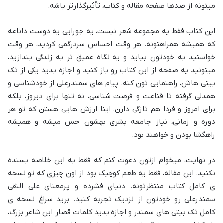
میتونه از صدها صفحه مقاله و کتاب، تأثیرگذارتر باشه.
این کتاب فقط یه مجموعه شعر نیست، یه جورایی یه دوست داناعه
که همیشه همراهتونه. هر وقت احساس سردرگمی کردید، هر وقت
خواستید به خودتون بیاید و یه نگاه عمیق تر به زندگی بندازید،
میتونید یه صفحه از این کتاب رو باز کنید و اجازه بدید یکی از تک
بیتی هاش، راهنمایی تون کنه. پیام های سمندرعلی از خودشناسی و
همدلی گرفته تا قناعت و فرصت شناسی، نه تنها برای دیروز، بلکه
برای امروز و فردا هم تازگی دارن. اینا ارزش هایی هستن که تو هر
دوره و زمانی، نیاز جامعه بشری بهشون حس میشه و همیشه
راهگشا بودن و خواهند بود.
در نهایت، میخوام ازتون دعوت کنم که فقط به این خلاصه بسنده
نکنید. این مقاله، فقط یه طعم کوچیک بود از اون چیزی که تو نسخه
ی کامل کتاب منتظرتونه. دنیای فشرده و پرمعنای علی النقی
سمندرعلی رو خودتون از نزدیک تجربه کنید. برید سراغ نسخه ی
کامل تک بیتی های سمندر و اجازه بدید کلمات قصار این شاعر بزرگ،