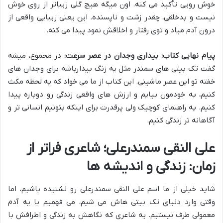
خوش رویی تأکید می کنه. اون میگه هیچ گلی زیباتر از روی خوش
نیست و بدخلقی، چقدر زشت و ناپسنده. این یعنی زیبایی واقعی از
درون آدم میاد و توی رفتار و اخلاقش نمود پیدا می کنه.
پیام نهایی کتاب: بیداری وجدان در عصر سرعت:
در مجموع، میشه
گفت تک بیتی های سمندر مثل یه زنگ بیدارباشه برای وجدان های
خفته تو این عصر ماشینی. این کتاب از ما می خواد که یه لحظه مکث
کنیم، به خودمون بیایم و ارزش های واقعی زندگی رو دوباره پیدا
کنیم. یه راهنمای کوچیک ولی پرقدرت برای اینکه بتونیم انسانی تر و
آگاهانه تر زندگی کنیم.
علی النقی سمندرعلی؛ شاعری فراتر از
زمان: زندگی و اندیشه ها
شاید خیلی از ما اسم علی النقی سمندرعلی رو نشنیده باشیم، اما
وقتی وارد دنیای تک بیتی هاش می شیم، می فهمیم با یه آدم
معمولی طرف نیستیم. یه شاعری که نگاهش به زندگی و اطرافش با