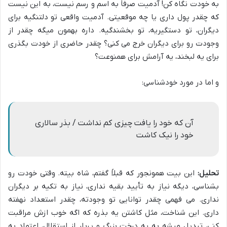
به خودت نگاه کن! آدمیت صرفاً به اسم و رسم نیست، به این نیست
که چقدر پول داری یا چه موقعیتی. آدمیت واقعی تو دلتنگیه برای
دیگران، تو دستگیریه، تو بخشندگیه. داره بهمون میگه چقدر از
وجودت رو برای دیگران خرج می کنی؟ چقدر حاضری از خودت بگذری
برای یه لبخند، یه آرامش برای همنوعت؟
و اما در مورد خودشناسی:
آن که خود را یافت چیزی کم نداشت / بذر سالاری
خود را نیک کاشت
تحلیل:
این بیت همونجور که قبلاً گفتم، شاه بیته. وقتی خودت رو
بشناسی، دیگه نیاز به تأیید بقیه نداری، نیاز به تکیه بر دیگران
نداری. می فهمی چقدر توانایی تو وجودته، چقدر استعداد نهفته
داری. این شناخت، مثل کاشتن یه بذره که اگه خوب ازش مراقبت
کنی، تبدیل میشه به یه درخت بزرگ و پربار از استقلال، اعتماد به