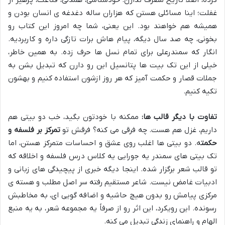
کرده، اصلا تاریخ مصرف ندارن. خودشناسی، همدلی، قناعت، پرهیز از
غفلت؛ اینا مسائلی هستن که هزاران ساله دغدغه ی انسان بودن و
همیشه هم خواهند بود. این یعنی، شما چه امروز این کتاب رو
بخونی، چه صد سال دیگه، پیام هاش برات تازگی داره و کاربردیه.
انگار که سمندرعلی برای تمام نسل ها حرف زده. به همین خاطر،
خیلی از این تک بیت ها پتانسیل این رو دارن که تبدیل بشن به
جملات قصار و حکمت آمیز که هر روز ازشون استفاده کنیم و بهشون
تکیه کنیم.
تفاوت با دیگر قالب ها:
ممکنه با خودتون بگید، خب دو بیتی هم
داریم، غزل هم هست. چه فرقی می کنه؟ فرقش تو
تمرکز بر فلسفه و
حکمت
ه. دو بیتی ها اغلب روی عشق و احساسات متمرکز هستن، اما
تک بیتی های سمندر یه جورایی یه کلاس درس فلسفه و اخلاقه که
تو قالب شعر برگزار شده. اینجا دیگه خبری از پیچیدگی های زبانی و
ادبیات غامض نیست. شاعر مستقیم رفته سر اصل مطلب و هسته ی
مرکزی پیامش رو بدون هیچ حاشیه و اضافه گویی ای، به مخاطبش
رسونده. این رویکرد، این اثر رو از صرفاً یه مجموعه شعر، به یه منبع
الهام و راهنمای زندگی تبدیل می کنه.