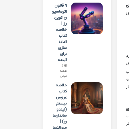
ی
۹ قانون
اتوماسیو
ش
ن کوین
رز |
خلاصه
کتاب
آماده
سازی
برای
ه
آینده
ک
2
ب
هفته
پیش
،
خلاصه
ز
کتاب
عروس
بیستم
ی
(ایندو
ساندارسا
ب
ن) |
ر
مهرالنسا