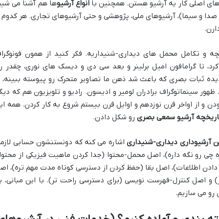
های اصلی کار یه آرشیو هستن. همچنین با
انواع آرشیو
ها هم آشنا می شیم
 صدا و سیما)، آرشیوهای ملی، پژوهشی و حتی آرشیوهای تجاری. هر کدوم ا
ارن.
 و تکامل محمل های دیداری-شنیداریه. فکر کنید از همون فونوگرا
د، تا گرامافون امیل برلینر و بعد سی دی و دیسک های نوری، چقدر را
دیده ثبات بصری که باعث شد ذهن ما تصاویر متحرک رو پیوسته ببینه، ت
هور سینماتوگراف برادران لومیر و ادیسون. رادیو و تلویزیون هم که دیگ
 و از اواخر قرن نوزدهم و اوایل قرن بیستم شروع به کار کردن. همه ای
اریخچه آرشیو سمعی بصری
رو شکل دادن.
ن آرشیوداری دیداری-شنیداری
اشاره می کنه که دونستنشون حسابی لازمه
 چی رو نگه داره)، اصل محمل-محتوا (جدا کردن ماهیت فیزیکی از محتوا)
ادن اطلاعات)، اصل بقا (حفظ کردن از دسترسی کوتاه مدت مهم تره)، اص
) و اصل کنترل-فهرست نویسی (برای دسترسی راحت تر). با این مبانی، ی
 رو می سازیم.