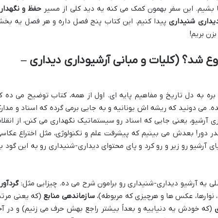
 بشیم. این سفر بهمون کمک می کنه یه دید کلی از مسیر
حفظ و نگهدار
دیداری شنیداری
پیدا کنیم. این کتاب پنج فصل داره و هر فصل یه بخ
بزن بریم!
ع شد؟ (کلیات و مبانی آرشیوداری دیداری –
ره به دل تاریخ و مفاهیم پایه ای. اول از همه، کتاب توضیح می ده ک
ده. می دونید که ریشه اش یونانیه و به جایی برمی گرده که اسناد و مدار
ی آرشیو، یعنی جایی که اسناد رو سیستماتیک نگهداری می کنن، از انقلا
در دور! بعدش می بینیم که پیشرفت علم و تکنولوژی، مثل اختراع عکاسی
یای آرشیو رو زیر و رو کرد و پای محتوای دیداری-شنیداری رو به این گود با
ی یه آرشیو دیداری-شنیداری رو برامون شرح می ده. چیزایی مثل:
گردآور
 نوارها، عکس ها و هرچیزی که مربوطه)،
سازماندهی منابع
(که یعنی مرت
(که خودش یه دنیاییه و بعداً بیشتر راجع بهش حرف می زنیم) و در آخ