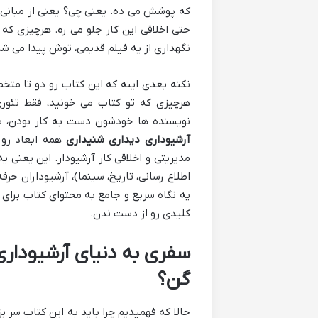
که پوشش می ده. یعنی چی؟ یعنی از مبانی ن
حتی اخلاقی این کار جلو می ره. هرچیزی که ب
نگهداری از یه فیلم قدیمی، توش پیدا می شه
نکته بعدی اینه که این کتاب رو دو تا مت
هرچیزی که تو کتاب می خونید، فقط تئور
نویسنده ها خودشون دست به کار بودن، به
آرشیوداری دیداری شنیداری
همه ابعاد رو 
مدیریتی و اخلاقی کار آرشیودار. این یعنی 
اطلاع رسانی، تاریخ، سینما)، آرشیوداران حر
کلیدی رو از دست ندن.
سفری به دنیای آرشیودار
گن؟
حالا که فهمیدیم چرا باید به این کتاب سر ب