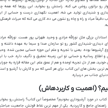
ار رو براتون روشن می کنه. راستش رو بخواید، این روزها که همه چی
داری و شنیداری تولید می شه، اهمیت نگهداری درست و حسابی از ای
 دقیقاً میاد و راه و چاه رو نشون می ده، کاری می کنه که میراث فرهنگی 
ه.
ستادان بزرگی مثل نورالله مرادی و وحید طهرانی پور هست. نورالله مراد
 دیداری-شنیداری کشور رو تو سازمان صدا و سیما به عهده داشته و ا
ع آرشیوها بوده. یعنی با تجربه و علم این حوزه حسابی عجین شده. وحی
و اطلاع رسانیه و حسابی تو این زمینه تحقیق و تألیف داره. خب با ای
نید، هم از دل تجربه اومده و هم از عمق علم. این مقاله قراره یه جورای
هم ترین بخش های این کتاب، برای هر کسی که سر و کارش با آرشیو و اسنا
دنیای جذاب سر دربیاره.
نیم؟ (اهمیت و کاربردهاش)
 کتاب در مورد آرشیوداری بخونیم؟ مخصوصاً این کتاب؟ راستش رو بخواید
 راهنمای جامع و کاربردیه. یکی از مهم ترین نقاط قوتش، جامعیت مباحثی