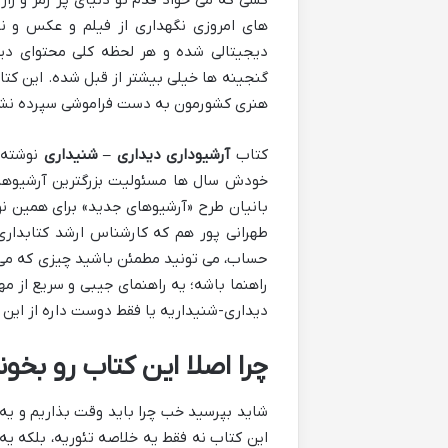
های امروزی نگهداری از فیلم و عکس و نو
دیجیتالی شده و هر لحظه کلی محتوای دی
گنجینه ها خیلی بیشتر از قبل شده. این کتاب
هنری کشورمون به دست فراموشی سپرده نش
کتاب
آرشیوداری دیداری – شنیداری
نوشته ا
خودش سال ها مسئولیت بزرگترین آرشیوهای
بانیان طرح «آرشیوهای جدید» برای همین نو
طهرانی پور هم که کارشناس ارشد کتابداری 
حساب، می تونید مطمئن باشید چیزی که می خو
راهنما باشه؛ یه راهنمای جیبی و سریع از م
دیداری-شنیداریه یا فقط دوست داره از این 
چرا اصلا این کتاب رو بخو
شاید بپرسید خب چرا باید وقت بذاریم و یه
این کتاب نه فقط یه خلاصه تئوریه، بلکه یه