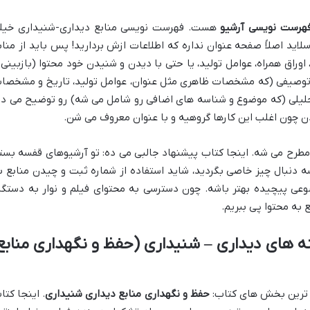
هرست نویسی آرشیو
هست. فهرست نویسی منابع دیداری-شنیداری خیل
لاید اصلاً صفحه عنوان نداره که اطلاعات ازش بردارید! پس باید از مناب
اوراق همراه، عوامل تولید، یا حتی با دیدن و شنیدن خود محتوا (بازبینی 
توصیفی (که مشخصات ظاهری مثل عنوان، عوامل تولید، تاریخ و مشخصا
لیلی (که موضوع و شناسه های اضافی رو شامل می شه) رو توضیح می ده
 دن چون اغلب این کارها گروهیه و با عنوان معروف می شن.
طرح می شه. اینجا کتاب پیشنهاد جالبی می ده: تو آرشیوهای قفسه بست
ه دنبال چیز خاصی بگردید، شاید استفاده از شماره ثبت و چیدن منابع ب
عی پیچیده بهتر باشه. چون دسترسی به محتوای فیلم و نوار به دستگا
 به محتوا پی ببریم.
 های دیداری – شنیداری (حفظ و نگهداری منابع
ب ترین بخش های کتاب:
حفظ و نگهداری منابع دیداری شنیداری
. اینجا کتا