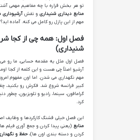
تو هر بخش قراره با چه مفاهیم مهمی آشنا
منابع دیداری شنیداری
و نقش
آرشیوداری 
مهم از این پازل رو کامل می کنه. آماده اید؟ 
فصل اول: همه چی از کجا شرو
شنیداری)
فصل اول مثل یه مقدمه حسابی، ما رو می ب
آرشیو اصلاً چی هست و این کلمه از کجا اوم
مهم نگهداری می شدن. اما اون مفهوم امروز
کبیر فرانسه شروع شد. فکرش رو بکنید، چق
گرامافون، سینما، رادیو و تلویزیون، چطور دن
کرد.
این فصل خیلی قشنگ کارکردها و وظایف اصل
منابع
(یعنی پیدا کردن و جمع آوری فیلم ها،
کردن و دسته بندی اون ها)،
حفظ و نگهداری