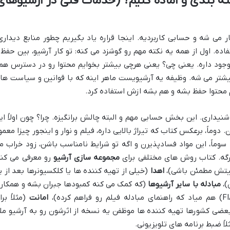
ه بندی و آماده کنیم؟ (خدمات فنی در آرشیوهای
می شه و حسابی کاربردیه. اینجا قراره یاد بگیریم چطور منابع دیداری
اده. اول از همه یه نکته مهم رو گوشزد می کنه: تو کار آرشیو، بین حفظ 
جود داره. یعنی چی؟ یعنی هرچی بیشتر بخوایم محتوا رو در دسترس هم
یشتر می شه. وظیفه یه آرشیویست ماهر اینه که با قوانین و سیاست ها
م محتوا حفظ بشه و هم بشه ازش استفاده کرد.
یداری. این بخش حسابی مهم و البته چالش برانگیزه. چرا؟ چون اولاً ای
 دوماً، برعکس کتاب که تیراژ بالایی داره، فیلم و نوار و اینجور چیزا معمولا
وماً، این مواد فسادپذیرن و اگه تو شرایط نامناسب باشن، زود خراب م
گه. کتاب روش های مختلفی برای
مجموعه سازی آرشیو
رو معرفی می کنه
فیتش مطمئن باشی)،
اهدا
(خیلی از تهیه کننده ها یا کلکسیونرها بعد از ی
)،
مبادله با سایر آرشیوها
(که کمک می کنه کمبودها جبران بشه و همکار
امانت
(مثلاً برا
عضی کشورها تهیه کننده ها موظفن یه نسخه از اثرشون رو به آرشیو مل
ً ضبط برنامه های تلویزیونی.