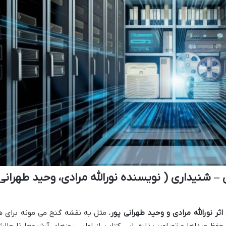
– شنیداری ( نویسنده نورالله مرادی، وحید طهرانی
ر نورالله مرادی و وحید طهرانی پور
، مثل یه نقشه گنج می مونه برای ه
 حفظ صداها و تصاویر بذاره. این کتاب، از اولین روزهای آرشیوها تا چال