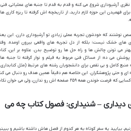
ظری آرشیوداری شروع می کنه و قدم به قدم تا جنبه های عملیاتی، فنی 
رای فهمیدن این حوزه لازم دارید، از تاریخچه اش گرفته تا ریزه کاری ها
.
خصص نوشتند که خودشون تجربه عملی زیادی تو آرشیوداری دارن. این یعن
ی های خشک نیست؛ بلکه از دل تجربه های واقعی بیرون اومده. وقت
تر می تونن چالش ها و راه حل ها رو توضیح بدن. علاوه بر این، کتا
پوشش می ده: از مسائل فنی مربوط به فیلم و نوار گرفته تا جنبه ها
یه منبع کامل و بی نقص برای دانشجویان رشته های مرتبط (مثل کتابداری 
فه ای و حتی پژوهشگران. این خلاصه هم دقیقاً همین هدف رو دنبال می کنه
یه نگاه سریع و جامع به محتوای کتاب برای کسایی که فرصت خوندن همه ۲۵۹ صفحه اش رو ندارن، ولی می خوان 
ی دیداری – شنیداری: فصول کتاب چه می
زنیم، بیایید یه سفر کوتاه به هر کدوم از فصل هاش داشته باشیم و ببینی