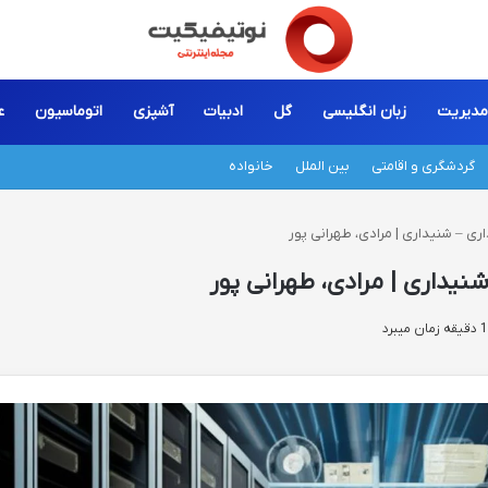
مدیریت
زبان انگلیسی
گل
ادبیات
آشپزی
اتوماسیون
ع
گردشگری و اقامتی
بین الملل
خانواده
ی – شنیداری | مرادی، طهرانی پور
نیداری | مرادی، طهرانی پور