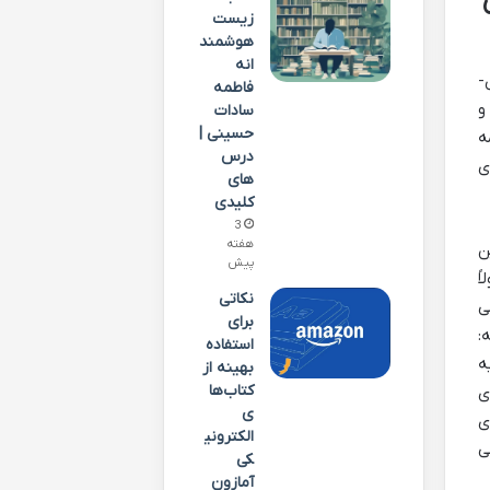
زیست
هوشمند
انه
-
فاطمه
و
سادات
حسینی |
ه
درس
ی
های
کلیدی
3
هفته
ن
پیش
ً
نکاتی
ی
برای
:
استفاده
ه
بهینه از
کتاب‌ها
ی
ی
ی
الکترونی
ی
کی
آمازون