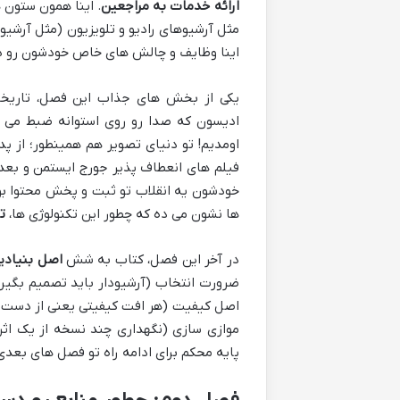
ارائه خدمات به مراجعین
. اینا همون ستون 
مثل آرشیوهای رادیو و تلویزیون (مثل آرشیو
اینا وظایف و چالش های خاص خودشون رو د
یکی از بخش های جذاب این فصل، تاریخچه
ادیسون که صدا رو روی استوانه ضبط می کر
اومدیم! تو دنیای تصویر هم همینطور؛ از پ
فیلم های انعطاف پذیر جورج ایستمن و بعد ظ
خودشون یه انقلاب تو ثبت و پخش محتوا بودن
ها نشون می ده که چطور این تکنولوژی ها،
ت
در آخر این فصل، کتاب به شش
اصل بنیادی
ضرورت انتخاب (آرشیودار باید تصمیم بگیره
اصل کیفیت (هر افت کیفیتی یعنی از دست د
موازی سازی (نگهداری چند نسخه از یک اثر
پایه محکم برای ادامه راه تو فصل های بعدی