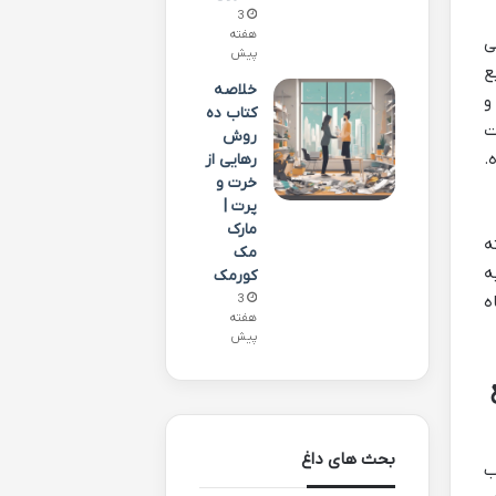
3
هفته
ی
پیش
ع
خلاصه
و
کتاب ده
ت
روش
.
رهایی از
خرت و
پرت |
مارک
ه
مک
ه
کورمک
ه
3
هفته
پیش
بحث های داغ
ب