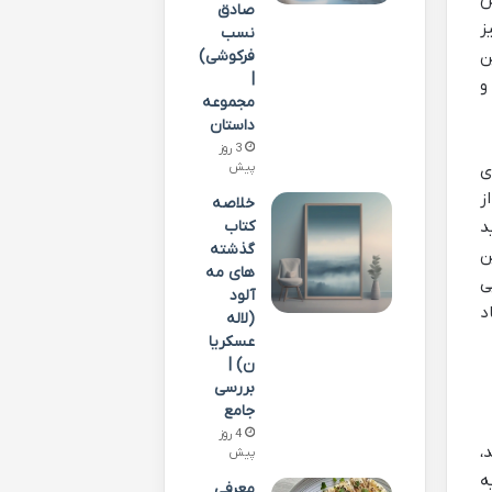
صادق
ز
نسب
ن
فرکوشی)
|
و
مجموعه
داستان
3 روز
ی
پیش
ز
خلاصه
د
کتاب
گذشته
ن
های مه
ی
آلود
د
(لاله
عسکریا
ن) |
بررسی
جامع
4 روز
،
پیش
ه
معرفی