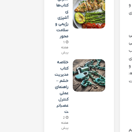
و
کتاب‌ها
ی
ی
آشپزی
رژیمی و
سلامت
ی
محور
ی
1
هفته
ب
پیش
ی
خلاصه
و
کتاب
:
مدیریت
خشم –
نکات
راهنمای
عملی
کنترل
عصبانی
ت
2
هفته
پیش
م