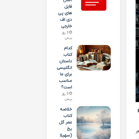
آسان
فایل
های پی
دی اف
خارجی
3 روز
پیش
کدام
کتاب
داستان
انگلیسی
برای ما
مناسب
است؟
3 روز
پیش
خلاصه
کتاب
عمر گل
یخ
ر
(سهیلا
ش