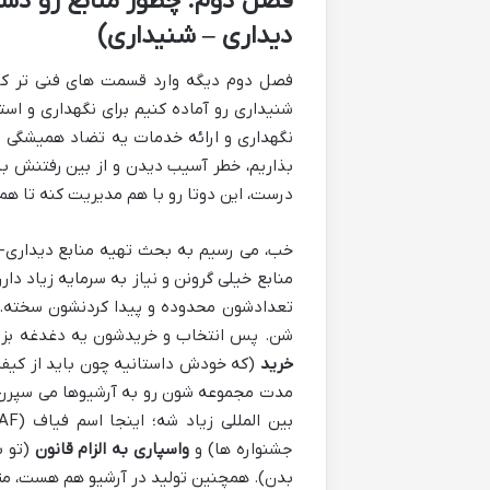
فصل دوم: چطور منابع رو دست
دیداری – شنیداری)
فصل دوم دیگه وارد قسمت های فنی تر کار 
شنیداری رو آماده کنیم برای نگهداری و استف
نگهداری و ارائه خدمات یه تضاد همیشگی و
بذاریم، خطر آسیب دیدن و از بین رفتنش ب
درست، این دوتا رو با هم مدیریت کنه تا ه
خب، می رسیم به بحث تهیه منابع دیداری-شن
منابع خیلی گرونن و نیاز به سرمایه زیاد دارن.
تعدادشون محدوده و پیدا کردنشون سخته. س
شن. پس انتخاب و خریدشون یه دغدغه بزر
خرید
(که خودش داستانیه چون باید از کی
مدت مجموعه شون رو به آرشیوها می سپرن
بین المللی زیاد شه؛ اینجا اسم فیاف (FIAF) هم میاد که راهنمای مبادله فیلم رو فراهم کرده)،
جشنواره ها) و
واسپاری به الزام قانون
(تو ب
بدن). همچنین تولید در آرشیو هم هست، مثلا