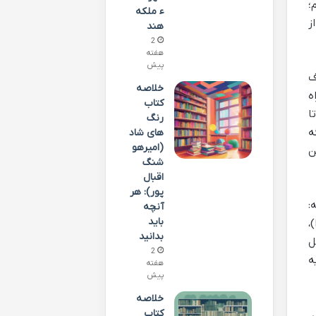
؛
ء ملکه
ز
هند
2
هفته
پیش
ف
خلاصه
ه
کتاب
ا
رنگ
ه
های شاد
(امیرهو
ن
شنگ
اقبال
پور): هر
:
آنچه
باید
،
بدانید
ل
2
ه
هفته
پیش
خلاصه
کتاب