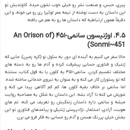
پیری، حبس، و صنعت نشر رو خیلی خوب نشون میده. کاوندیش تو
این داستان یه دست نوشته از نیمه عمر لوئیزا ری رو می خونه، و این
دقیقاً همون ارتباطیه که داستان ها رو به هم می بافته.
۴.۵. اوژنیسون سانمی-۴۵۱ (An Orison of
Sonmi~451)
حالا سفر می کنیم به آینده ای دور، به سئول نو (کره زمین)، جایی که
ژنتیک و فناوری حسابی پیشرفت کرده و آدم ها رو به دسته های
مختلف تقسیم کردن. سانمی-۴۵۱ یه کلون یا به قول کتاب، سنتتـه
که تو رستوران کار می کنه و به عنوان یه نیروی خدماتی ساخته شده.
اما سانمی بر خلاف بقیه کلون ها، کم کم آگاهی پیدا می کنه و
شورش می کنه تا آزاد بشه. این داستان به شکل یه مصاحبه روایت
میشه و سانمی داره داستان زندگیش رو تعریف می کنه. تم های
هویت، آزادی، استثمار، نژادپرستی ژنتیکی و پیامدهای فناوری تو این
بخش خیلی پررنگ هستن و آدم رو حسابی به فکر فرو می برن.