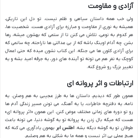
آزادی و مقاومت
ولی خب همه داستان سیاهی و ظلم نیست. تو دل این تاریکی،
همیشه یه نوری از مقاومت و مبارزه برای آزادی هست. شخصیت ها،
هر کدوم به نوعی، تلاش می کنن تا از ستمی که بهشون میشه، رها
بشن. چه آدام اوینگ باشه که از بی عدالتی ها ناراحته، چه سانمی که
برای آزادی کلون ها می جنگه. این کتاب نشون میده که حتی اعمال
کوچک یه نفر هم می تونه تو آینده های دور، یه جرقه امید بشه و یه
تغییر بزرگ رو شروع کنه.
ارتباطات و اثر پروانه ای
همون طور که دیدیم، داستان ها به طرز عجیبی به هم وصلن. یه
نامه، یه دفترچه خاطرات، یا یه آهنگ، می تونن مسیر زندگی آدم ها
رو تو دوره های زمانی مختلف عوض کنن. این همون «اثر پروانه ای»
هست که میگه بال زدن یه پروانه تو یه گوشه دنیا، می تونه باعث
طوفان تو یه گوشه دیگه بشه.
اطلس ابر
بهمون یادآوری می کنه که
هیچ عملی بی اثر نیست و همه ما به شکلی به هم وصلیم.