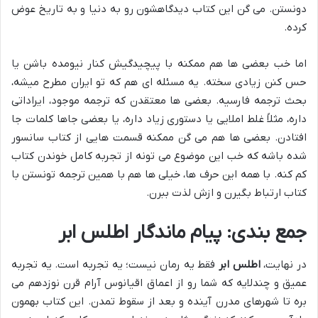
دونستن. می گن این کتاب دیدگاهشون رو به دنیا و به تاریخ عوض
کرده.
اما خب بعضی ها هم ممکنه با پیچیدگیش کنار نیومده باشن یا
حس کنن زیادی سخته. یه مسئله ای هم که تو ایران مطرح میشه،
بحث ترجمه فارسیه. بعضی ها معتقدن که ترجمه موجود، ایراداتی
داره، مثلاً غلط املایی یا دستوری زیاد داره، یا بعضی جاها کلمات جا
افتادن. بعضی ها هم می گن ممکنه قسمت هایی از کتاب سانسور
شده باشه که خب این موضوع می تونه از تجربه کامل خوندن کتاب
کم کنه. با همه این حرف ها، خیلی ها هم با همین ترجمه تونستن با
کتاب ارتباط بگیرن و ازش لذت ببرن.
جمع بندی: پیام ماندگار اطلس ابر
در نهایت،
اطلس ابر
فقط یه رمان نیست؛ یه تجربه است. یه تجربه
عمیق و چندلایه که شما رو از اعماق اقیانوس آرام قرن نوزدهم می
بره تا شهرهای مدرن آینده و بعد از سقوط تمدن. این کتاب بهمون