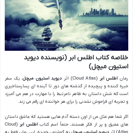
خلاصه کتاب اطلس ابر (نویسنده دیوید
استیون میچل)
رمان
اطلس ابر
(Cloud Atlas) اثر
دیوید استیون میچل
، یک سفر
خیره کننده و پیچیده از گذشته های دور تا آینده ای پسارستاخیزی
است که شش داستان به ظاهر نامرتبط را با مهارت در هم می آمیزد
و تجربه ای فراموش نشدنی را برای هر خواننده ای رقم می زند.
اگر شما هم مثل من از اون دسته آدم هایی هستید که عاشق داستان
های عمیق و پر از فکر هستند، حتماً اسم کتاب
اطلس ابر
(Cloud
Atlas) اثر
دیوید استیون میچل
به گوشتون خورده. این رمان فقط یه