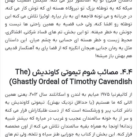
داستان قبلی) تو یه آسانسور گیر می کنه. سیکس اسمیت بهش
میگه که یه توطئه بزرگ تو نیروگاه هسته ای که توش کار می کنه،
در جریانه و می تونه فاجعه ای به بار بیاره. لوئیزا تلاش می کنه این
توطئه رو افشا کنه، ولی خب قضیه به همین راحتی ها نیست و
جونش به خطر میفته. تو این بخش، تم های فساد شرکتی، افشاگری،
محیط زیست و خطر هسته ای حسابی به چشم میان. این داستان
مثل یه رمان جنایی هیجان انگیزه که از قضا پای یه آهنگساز قدیمی
هم بهش باز میشه!
۴.۴. مصائب شوم تیموتی کاوندیش (The
Ghastly Ordeal of Timothy Cavendish)
از کالیفرنیا ۱۹۷۵ میایم به لندن و اسکاتلند سال ۲۰۱۲، یعنی همین
الانی که ما هستیم (یا حداقل نزدیک بهش). تیموتی کاوندیش یه
ناشر کتاب پیر و ورشکسته است که از دست طلبکاراش فرار می کنه
و سر از یه خونه سالمندان عجیب و غریب در میاره که بیشتر شبیه
زندانه! اونجا به همراه بقیه سالمندان تلاش می کنه از اون مخمصه
فرار کنه. این بخش از کتاب یه جورایی طنز سیاه و تلخه، ولی تم های