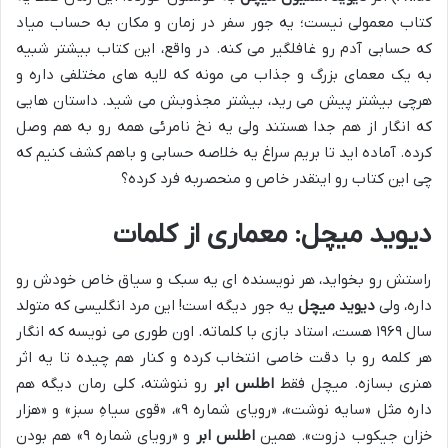
کتاب معمولی نیست؛ یه جور سفر در زمان و مکان به حساب میاد
که حسابی آدم رو غافلگیر می کنه. در واقع، این کتاب بیشتر شبیه
به یک معمای بزرگ و جذاب می مونه که لایه های مختلفی داره و
هرچی بیشتر پیش می رید، بیشتر مجذوبش می شید. داستان هایی
که انگار از هم جدا هستند ولی یه نخ نامرئی همه رو به هم وصل
کرده. آماده اید تا بریم سراغ یه خلاصه حسابی و باهم کشف کنیم که
چی این کتاب رو اینقدر خاص و منحصربه فرد کرده؟
دیوید میچل: معماری از کلمات
راستش رو بخواید، هر نویسنده ای یه سبک و سیاق خاص خودش رو
داره، ولی
دیوید میچل
یه جور دیگه است! این مرد انگلیسی که متولد
سال ۱۹۶۹ هست، استاد بازی با کلماته. اون طوری می نویسه که انگار
هر کلمه رو با دقت خاصی انتخاب کرده و کنار هم چیده تا یه اثر
هنری بسازه. میچل فقط
اطلس ابر
رو ننوشته، کلی رمان دیگه هم
داره مثل «سایه نوشت»، «رویای شماره ۹»، «قوی سیاهِ سبز» و «هزار
خزان جیکوب دزوت». همین
اطلس ابر
و «رویای شماره ۹» هم بودن