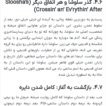
۴.۶. گذر سلوشا و هر اتفاق دیگر (Sloosha’s
Crossin’ an’ Ev’rythin’ After)
رسیدیم به دورترین نقطه زمانی، به آینده ای خیلی خیلی دور، بعد از
سقوط تمدن بشری. این داستان تو جزایر هاوایی اتفاق میفته و
شخصیت اصلی ما، سلوشا، یه چوپانه که تو یه دنیای پسارستاخیزی
زندگی می کنه. آدم ها دوباره به دوران ابتدایی برگشتن و با زبانی
شکسته و قدیمی حرف می زنن. سلوشا داره خاطراتش رو برای یه گروه
تعریف می کنه، خاطراتی که پر از خطرات، باورهای قدیمی، و تلاش
برای بقاست. اینجا تم های بقا، داستان سرایی شفاهی، تکرار تاریخ، و
پایان تمدن خیلی قوی ظاهر میشن. سلوشا تو این داستان از یه
خدای قدیمی به اسم سانمی یاد می کنه، همون کلون داستان قبلی که
حالا به یه اسطوره تبدیل شده.
۴.۷. بازگشت به آغاز: کامل شدن دایره
خب، بعد از داستان سلوشا که کامل روایت میشه، میچل ما رو برمی
گردونه به نیمه دوم داستان سانمی-۴۵۱، بعد نیمه دوم تیموتی