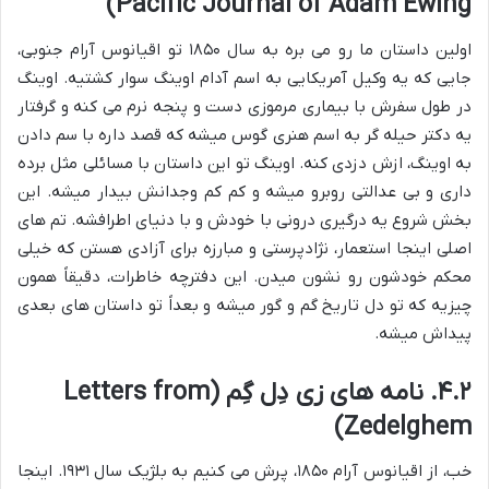
Pacific Journal of Adam Ewing)
اولین داستان ما رو می بره به سال ۱۸۵۰ تو اقیانوس آرام جنوبی،
جایی که یه وکیل آمریکایی به اسم آدام اوینگ سوار کشتیه. اوینگ
در طول سفرش با بیماری مرموزی دست و پنجه نرم می کنه و گرفتار
یه دکتر حیله گر به اسم هنری گوس میشه که قصد داره با سم دادن
به اوینگ، ازش دزدی کنه. اوینگ تو این داستان با مسائلی مثل برده
داری و بی عدالتی روبرو میشه و کم کم وجدانش بیدار میشه. این
بخش شروع یه درگیری درونی با خودش و با دنیای اطرافشه. تم های
اصلی اینجا استعمار، نژادپرستی و مبارزه برای آزادی هستن که خیلی
محکم خودشون رو نشون میدن. این دفترچه خاطرات، دقیقاً همون
چیزیه که تو دل تاریخ گم و گور میشه و بعداً تو داستان های بعدی
پیداش میشه.
۴.۲. نامه های زی دِل گِم (Letters from
Zedelghem)
خب، از اقیانوس آرام ۱۸۵۰، پرش می کنیم به بلژیک سال ۱۹۳۱. اینجا