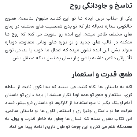
تناسخ و جاودانگی روح
یکی از جذاب ترین ایده ها تو این کتاب، مفهوم تناسخه. همون
خالکوبی ستاره دنباله دار که تو بدن شخصیت های مختلف در زمان
های مختلف ظاهر میشه، این ایده رو تقویت می کنه که روح ها
ممکنه در قالب های جدید و تو دوره های زمانی متفاوت، دوباره
متولد بشن. این ایده نشون میده که اعمال ما، خوب یا بد، می تونن
تأثیراتی دائمی داشته باشن و از نسلی به نسل دیگه منتقل بشن.
طمع، قدرت و استعمار
اگه به داستان ها نگاه کنید، می بینید که یه الگوی ثابت از سلطه
گری، استثمار و طمع تو همه اونا تکرار میشه. از برده داری تو داستان
آدام اوینگ بگیر تا سوءاستفاده از کارگرها تو داستان فروبیشر، فساد
شرکت ها تو داستان لوئیزا ری و استثمار کلون ها تو داستان سانمی.
این کتاب نشون میده که انسان ها چطور به خاطر قدرت و پول، به
همدیگه ظلم می کنن و این چرخه تو طول تاریخ ادامه پیدا می کنه.