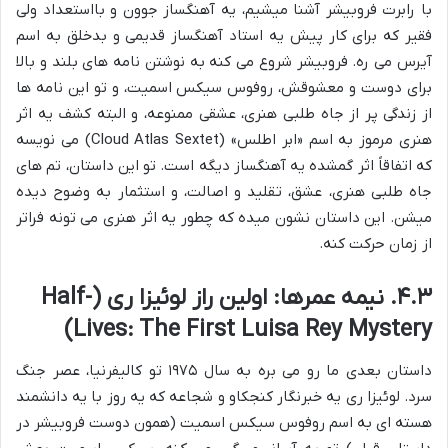
با رابرت فروبیشر آشنا میشیم، یه آهنگساز جوون و بااستعداد ولی
فقیر که برای کار پیش یه استاد آهنگساز قدیمی و بدخلق به اسم
آیرس می ره. فروبیشر شروع می کنه به نوشتن نامه های بلند و بالا
برای دوست و معشوقش، روفوس سیکس اسمیت، و تو این نامه ها
از زندگی پر از جاه طلبی هنری، عشقی ممنوعه، و البته کشف یه اثر
هنری مرموز به اسم «ابر اطلس» (Cloud Atlas Sextet) می نویسه
که اتفاقاً اثر گمشده یه آهنگساز دیگه است. تو این داستان، تم های
جاه طلبی هنری، عشق، تقلید و اصالت، و استثمار به وضوح دیده
میشن. این داستان نشون میده که چطور یه اثر هنری می تونه فراتر
از زمان حرکت کنه.
۴.۳. نیمه عمرها: اولین راز لوئیزا ری (Half-
Lives: The First Luisa Rey Mystery)
داستان بعدی ما رو می بره به سال ۱۹۷۵ تو کالیفرنیا، عصر جنگ
سرد. لوئیزا ری یه خبرنگار کنجکاو و شجاعه که یه روز با یه دانشمند
هسته ای به اسم روفوس سیکس اسمیت (همون دوست فروبیشر در