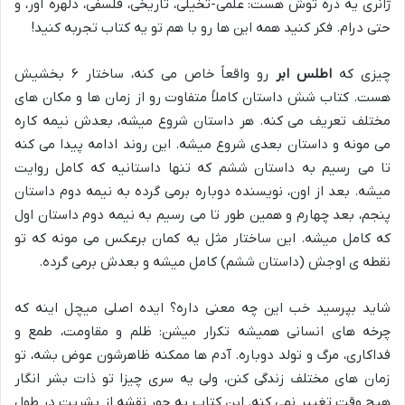
ژانری یه ذره توش هست: علمی-تخیلی، تاریخی، فلسفی، دلهره آور، و
حتی درام. فکر کنید همه این ها رو با هم تو یه کتاب تجربه کنید!
چیزی که
اطلس ابر
رو واقعاً خاص می کنه، ساختار ۶ بخشیش
هست. کتاب شش داستان کاملاً متفاوت رو از زمان ها و مکان های
مختلف تعریف می کنه. هر داستان شروع میشه، بعدش نیمه کاره
می مونه و داستان بعدی شروع میشه. این روند ادامه پیدا می کنه
تا می رسیم به داستان ششم که تنها داستانیه که کامل روایت
میشه. بعد از اون، نویسنده دوباره برمی گرده به نیمه دوم داستان
پنجم، بعد چهارم و همین طور تا می رسیم به نیمه دوم داستان اول
که کامل میشه. این ساختار مثل یه کمان برعکس می مونه که تو
نقطه ی اوجش (داستان ششم) کامل میشه و بعدش برمی گرده.
شاید بپرسید خب این چه معنی داره؟ ایده اصلی میچل اینه که
چرخه های انسانی همیشه تکرار میشن: ظلم و مقاومت، طمع و
فداکاری، مرگ و تولد دوباره. آدم ها ممکنه ظاهرشون عوض بشه، تو
زمان های مختلف زندگی کنن، ولی یه سری چیزا تو ذات بشر انگار
هیچ وقت تغییر نمی کنه. این کتاب یه جور نقشه از بشریت در طول