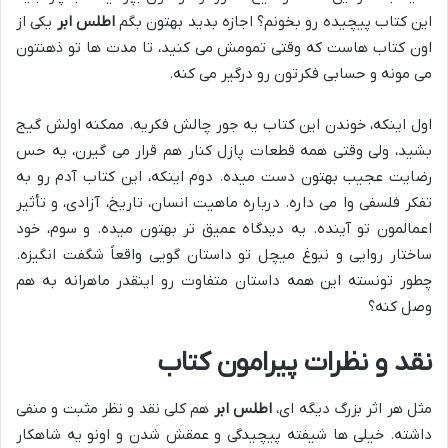
این کتاب پیچیده رو بخونم؟ اجازه بدید بهتون بگم
اطلس ابر
یکی از
اون کتاب هاست که وقتی تمومش می کنید، تا مدت ها تو ذهنتون
می مونه و حسابی فکرتون رو درگیر می کنه.
اول اینکه، خوندن این کتاب یه جور چالش فکریه. ممکنه اولش گیج
بشید، ولی وقتی همه قطعات پازل کنار هم قرار می گیرن، یه حس
رضایت عجیب بهتون دست میده. دوم اینکه، این کتاب آدم رو به
تفکر فلسفی وا می داره. درباره ماهیت انسان، تاریخ، آزادی، و تأثیر
اعمالمون تو آینده. یه دیدگاه عمیق تر بهتون میده. و سوم، خود
ساختار روایی و نبوغ میچل تو داستان گویی واقعاً شگفت انگیزه.
چطور تونسته این همه داستان متفاوت رو اینقدر ماهرانه به هم
وصل کنه؟
نقد و نظرات پیرامون کتاب
مثل هر اثر بزرگ دیگه ای،
اطلس ابر
هم کلی نقد و نظر مثبت و منفی
داشته. خیلی ها شیفته پیچیدگی و عمقش شدن و اونو یه شاهکار