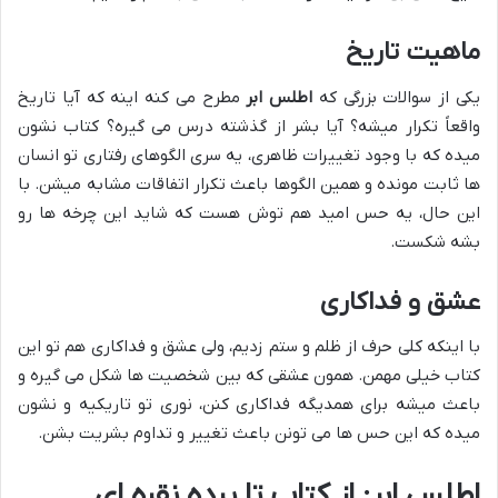
ماهیت تاریخ
یکی از سوالات بزرگی که
اطلس ابر
مطرح می کنه اینه که آیا تاریخ
واقعاً تکرار میشه؟ آیا بشر از گذشته درس می گیره؟ کتاب نشون
میده که با وجود تغییرات ظاهری، یه سری الگوهای رفتاری تو انسان
ها ثابت مونده و همین الگوها باعث تکرار اتفاقات مشابه میشن. با
این حال، یه حس امید هم توش هست که شاید این چرخه ها رو
بشه شکست.
عشق و فداکاری
با اینکه کلی حرف از ظلم و ستم زدیم، ولی عشق و فداکاری هم تو این
کتاب خیلی مهمن. همون عشقی که بین شخصیت ها شکل می گیره و
باعث میشه برای همدیگه فداکاری کنن، نوری تو تاریکیه و نشون
میده که این حس ها می تونن باعث تغییر و تداوم بشریت بشن.
اطلس ابر: از کتاب تا پرده نقره ای