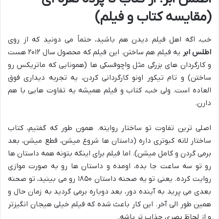
(مقایسه کتاب و فیلم)
خب، اگه اهل فیلم دیدن هم باشید، حتماً می دونید که از روی
اطلس ابر
یه فیلم هم ساختن. این فیلم که محصول سال ۲۰۱۲ هست
و کارگردان های بزرگی مثل واچوفسکی ها (همونایی که ماتریکس رو
ساختن) و تام تیکور اونو کارگردانی کردن، یه تجربه دیداری فوق
العاده است. ولی خب، کتاب و فیلم همیشه یه تفاوت هایی با هم
دارن.
اصلی ترین تفاوت تو ساختار روایته. همون طور که گفتیم، کتاب
ساختار لانه کبوتری داره (داستان ها شروع میشن، قطع میشن، بعد
برمی گردن و کامل میشن). اما فیلم برای اینکه بتونه همه داستان ها
رو تو سه ساعت جا بده، اومده و داستان ها رو به صورت موازی
روایت کرده. یعنی تو یه صحنه داستان ۱۸۵۰ رو می بینید، تو صحنه
بعدی می پرید به آینده دور، بعد دوباره برمی گردید به زمان حال و
همین طور الی آخر. این کار باعث شده که فیلم خیلی هیجان انگیزتر
و از لحاظ بصری جذاب تر باشه.