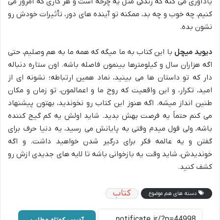
یادآوری می کنه که زندگی مثل یه چرخه است و هر کاری که امروز می
کنیم، چه خوب و چه بد، ممکنه تو آینده های دور، تأثیرات خودش رو
نشون بده.
دیوید میچل
با این کتاب به ما میگه که همه ما به هم وصلیم، حتی
اگه هزاران سال و کیلومترها بینمون فاصله باشه. اون ستاره دنباله
دار که تو داستان ها می بینید، نماد همین ارتباطه؛ نشونه ای از
امید، تکرار، و این واقعیت که روح ما و اعمالمون، تو زمان و مکان
طنین انداز میشه. اگه هنوز این کتاب رو نخوندید، بهتون پیشنهاد
می کنم حتماً یه فرصت بهش بدید. شاید اولش یه کم گیج کننده
باشه، ولی قول میدم وقتی به پایانش می رسید، یه دنیا حرف برای
گفتن و یه عالمه فکر برای درگیر شدن خواهید داشت. و اگه
خوندیدش، شاید وقت یه بازخوانی باشه تا لایه های جدیدی ازش رو
کشف کنید.
کتاب
دسته های هم موضوع