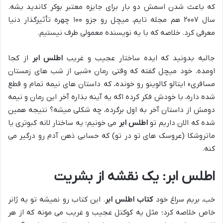
که باعث شدن اسمش دو بار برای جایزه معتبر بوکر کاندید بشه.
سال ۲۰۰۷ هم مجله تایم، میچل رو جزو ۱۰۰ چهره تأثیرگذار دنیا
معرفی کرد. خلاصه که با یه نویسنده معمولی طرف نیستیم.
جالبه بدونید که ایده ساختار عجیب و غریب
اطلس ابر
از کجا
اومده. خود میچل گفته که وقتی رمان «شبی از شب های زمستان
مسافری» ایتالو کالوینو رو خونده، که داستان های نیمه تمام و قطع
شده داره، با خودش فکر کرده اگه یه آینه بذاره آخر این رمان و نیمه
دومش از داستان آخر به اول برگرده، چه شکلی میشه؟ نتیجه همین
شده که الان داریم تو
اطلس ابر
می خونیم؛ یه ساختار لانه کبوتری یا
ماتروشکا (عروسک های تو در تو) که حسابی ذهن آدم رو درگیر می
کنه.
اطلس ابر: یک نقشه از بشریت
خب، بریم سراغ خود
کتاب اطلس ابر
. این کتاب رو نمیشه تو یه ژانر
خاص خلاصه کرد؛ مثل یه کوکتل عجیب و غریب می مونه که از هر