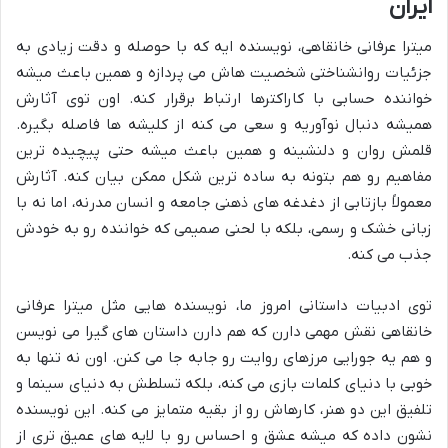
ایران
میترا عرفانی خانقاهی، نویسنده ایه که با حوصله و دقت زیادی به
جزئیات روانشناختی شخصیت هاش می پردازه و همین باعث میشه
خواننده حسابی با کاراکترها ارتباط برقرار کنه. اون توی آثارش
همیشه دنبال نوآوریه و سعی می کنه از کلیشه ها فاصله بگیره.
قلمش روان و دلنشینه و همین باعث میشه حتی پیچیده ترین
مفاهیم رو هم بتونه به ساده ترین شکل ممکن بیان کنه. آثارش
معمولاً بازتابی از دغدغه های ذهنی جامعه و انسان مدرنه، اما نه با
زبانی خشک و رسمی، بلکه با لحنی صمیمی که خواننده رو به خودش
جذب می کنه.
توی ادبیات داستانی امروز ما، نویسنده هایی مثل میترا عرفانی
خانقاهی نقش مهمی دارن که هم دارن داستان های گیرا می نویسن
و هم یه جورایی مرزهای روایت رو جابه جا می کنن. اون نه تنها به
خوبی با دنیای کلمات بازی می کنه، بلکه تسلطش به دنیای سینما و
تلفیق این دو هنر، کارهاش رو از بقیه متمایز می کنه. این نویسنده
نشون داده که میشه عشق و احساس رو با لایه های عمیق تری از