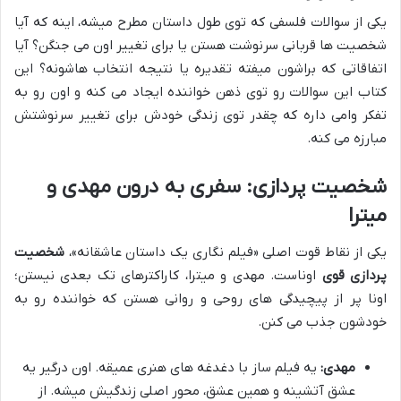
یکی از سوالات فلسفی که توی طول داستان مطرح میشه، اینه که آیا
شخصیت ها قربانی سرنوشت هستن یا برای تغییر اون می جنگن؟ آیا
اتفاقاتی که براشون میفته تقدیره یا نتیجه انتخاب هاشونه؟ این
کتاب این سوالات رو توی ذهن خواننده ایجاد می کنه و اون رو به
تفکر وامی داره که چقدر توی زندگی خودش برای تغییر سرنوشتش
مبارزه می کنه.
شخصیت پردازی: سفری به درون مهدی و
میترا
یکی از نقاط قوت اصلی «فیلم نگاری یک داستان عاشقانه»،
شخصیت
پردازی قوی
اوناست. مهدی و میترا، کاراکترهای تک بعدی نیستن؛
اونا پر از پیچیدگی های روحی و روانی هستن که خواننده رو به
خودشون جذب می کنن.
مهدی:
یه فیلم ساز با دغدغه های هنری عمیقه. اون درگیر یه
عشق آتشینه و همین عشق، محور اصلی زندگیش میشه. از