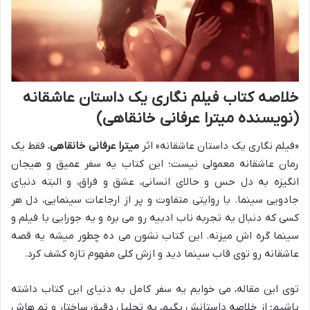
خلاصه کتاب فیلم نگاری یک داستان عاشقانه
(نویسنده میترا عرفانی خانقاهی)
«فیلم نگاری یک داستان عاشقانه» اثر
میترا عرفانی خانقاهی
، فقط یک
رمان عاشقانه معمولی نیست؛ این کتاب یه سفر عمیق و هیجان
انگیزه به دل حس و حالای انسانی، عشق و فراق، و البته دنیای
جادویی سینما. با روایتی متفاوت و پر از ارجاعات سینمایی، دل هر
کسی که دنبال یه تجربه ناب ادبیه رو می بره و یه جورایی با فیلم و
سینما گره اش میزنه. این کتاب نشون می ده چطور میشه یه قصه
عاشقانه رو توی قاب سینما دید و ازش کلی مفهوم تازه کشف کرد.
توی این مقاله، می خوایم یه سفر کامل به دنیای این کتاب داشته
باشیم؛ از خلاصه داستانش بگیم، به تحلیل دقیق ساختار و تم هاش