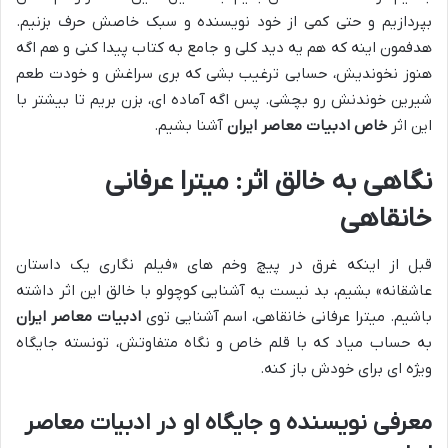
بپردازیم و حتی کمی از خود نویسنده و سبک خاصش حرف بزنیم.
هدفمون اینه که هم یه دید کلی و جامع به کتاب پیدا کنی و هم اگه
هنوز نخوندیش، حسابی ترغیب بشی که بری سراغش و خودت طعم
شیرین خوندنش رو بچشی. پس اگه آماده ای، بزن بریم تا بیشتر با
این اثر
خاص ادبیات معاصر ایران
آشنا بشیم.
نگاهی به خالق اثر: میترا عرفانی
خانقاهی
قبل از اینکه غرق در پیچ وخم های «فیلم نگاری یک داستان
عاشقانه» بشیم، بد نیست یه آشنایی کوچولو با خالق این اثر داشته
باشیم. میترا عرفانی خانقاهی، اسم آشنایی توی
ادبیات معاصر ایران
به حساب میاد که با قلم خاص و نگاه متفاوتش، تونسته جایگاه
ویژه ای برای خودش باز کنه.
معرفی نویسنده و جایگاه او در ادبیات معاصر