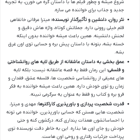
شروع میشه و چطور فیلم ها با داستان گره می خورن، یه تجربه
جدید و جذاب برای خواننده می سازه.
نثر روان، دلنشین و تأثیرگذار نویسنده:
میترا عرفانی خانقاهی
قلم خیلی روونی داره. جملاتش کوتاه، واژه هاش دقیق و
لحنش دلنشینه. همین باعث میشه خواننده بدون اینکه
خسته بشه، بتونه با داستان پیش بره و حسابی توی اون غرق
بشه.
عمق بخشی به داستان عاشقانه از طریق لایه های روانشناختی
و فلسفی:
این رمان فقط یه قصه عاشقانه نیست؛ بلکه لایه
های عمیقی از روانشناسی شخصیت ها، فلسفه عشق، فقدان و
زمان رو توی خودش داره. همین باعث میشه خواننده به فکر
فرو بره و کتاب رو فقط به عنوان یه سرگرمی نبینه.
قدرت شخصیت پردازی و باورپذیری کاراکترها:
مهدی و میترا،
شخصیت هایی هستن که حسابی باورپذیرن. خواننده می تونه
با احساساتشون همذات پنداری کنه، درکشون کنه و حتی
خودش رو جای اون ها بذاره. این به خاطر دقت نویسنده توی
پرداخت جزئیات رفتاری و روحی اون هاست.