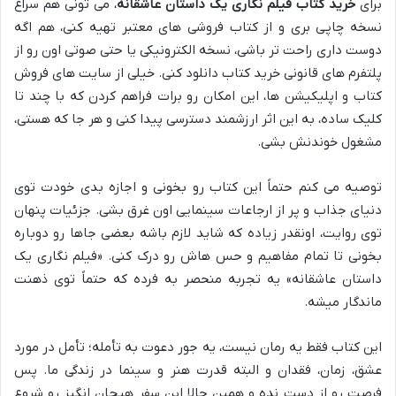
برای
خرید کتاب فیلم نگاری یک داستان عاشقانه
، می تونی هم سراغ
نسخه چاپی بری و از کتاب فروشی های معتبر تهیه کنی، هم اگه
دوست داری راحت تر باشی، نسخه الکترونیکی یا حتی صوتی اون رو از
پلتفرم های قانونی خرید کتاب دانلود کنی. خیلی از سایت های فروش
کتاب و اپلیکیشن ها، این امکان رو برات فراهم کردن که با چند تا
کلیک ساده، به این اثر ارزشمند دسترسی پیدا کنی و هر جا که هستی،
مشغول خوندنش بشی.
توصیه می کنم حتماً این کتاب رو بخونی و اجازه بدی خودت توی
دنیای جذاب و پر از ارجاعات سینمایی اون غرق بشی. جزئیات پنهان
توی روایت، اونقدر زیاده که شاید لازم باشه بعضی جاها رو دوباره
بخونی تا تمام مفاهیم و حس هاش رو درک کنی. «فیلم نگاری یک
داستان عاشقانه» یه تجربه منحصر به فرده که حتماً توی ذهنت
ماندگار میشه.
این کتاب فقط یه رمان نیست، یه جور دعوت به تأمله؛ تأمل در مورد
عشق، زمان، فقدان و البته قدرت هنر و سینما در زندگی ما. پس
فرصت رو از دست نده و همین حالا این سفر هیجان انگیز رو شروع