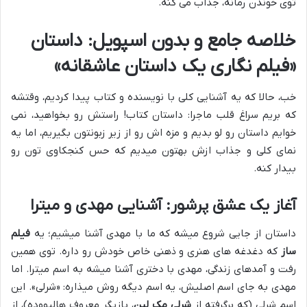
توی خوندن رمانه، جذاب می کنه.
خلاصه جامع و بدون اسپویل: داستان
«فیلم نگاری یک داستان عاشقانه»
خب، حالا که یه آشنایی کلی با نویسنده و کتاب پیدا کردیم، وقتشه
که بریم سراغ قلب ماجرا: داستان کتاب! راستش رو بخواهید، نمی
خوایم داستان رو لو بدیم و مزه اش رو از زیر زبونتون بگیریم، اما یه
نمای کلی و جذاب ازش بهتون میدیم که حس کنجکاوی تون رو
بیدار کنه.
آغاز یک عشق پرشور: آشنایی مهدی و میترا
داستان از جایی شروع میشه که ما با مهدی آشنا میشیم؛ یه
فیلم
ساز
که دغدغه های هنری و ذهنی خاص خودش رو داره. توی همین
رفت و آمدهای زندگی، مهدی با دختری آشنا میشه به اسم میترا. اما
مهدی به جای اسم اصلیش، یه اسم دیگه روش میذاره: «شرلی». این
اسم شرلی (که برگرفته از
شرلی مک لین
، بازیگر معروف هالیووده)، از