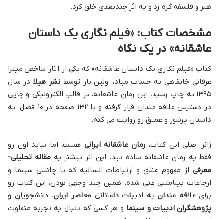
هنر و فلسفه گره زد و یه اثر چندبعدی خلق کرد.
مشخصات کتاب: «فیلم نگاری یک داستان
عاشقانه» در یک نگاه
کتاب «فیلم نگاری یک داستان عاشقانه» که یکی از آثار شاخص میترا
عرفانی خانقاهی به حساب میاد، اولین بار توسط
نشر هیلا
در سال
۱۳۹۵ به چاپ رسید. این رمان عاشقانه، در قالب الکترونیکی و چاپی
در دسترس علاقه مندان قرار گرفته و با ۱۳۲ صفحه در ۱۰ فصل، یه
داستان پرشور و عمیق رو روایت می کنه.
ژانر اصلی این کتاب،
رمان عاشقانه ایرانی
هست، اما نباید اون رو
فقط یه رمان عاشقانه ساده دید. این اثر بیشتر یه
مقاله تحلیلی-
معرفی
از مفهوم عشق و ارتباطات انسانیه که با چاشنی سینما و
ارجاعات بینامتنی غنی شده. همین چند وجهی بودن، این کتاب رو
برای
علاقه مندان به ادبیات داستانی معاصر ایران
،
دانشجویان و
پژوهشگران ادبیات و سینما
و هر کسی که دنبال یه تجربه متفاوت