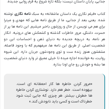
جدایی، پایان داستان نیست؛ بلکه تازه شروع یه فرم روایی جدیده.
کتاب «فیلم نگاری یک داستان عاشقانه» به سبک
نامه نگاری
نوشته
شده. یعنی بعد از جدایی، ما از طریق نامه هایی که مهدی و میترا
برای هم می نویسن، از حال و روزشون باخبر میشیم. این نامه ها پر از
حسرت، دلتنگی، مرور خاطرات گذشته و کشمکش های درونیه. انگار
هر نامه، یه دریچه جدیده به دنیای ذهن و احساسات این دو
شخصیت اصلی. از طریق این نامه ها، میفهمیم که با وجود فاصله،
عشقشون هنوز زنده ست و توی وجودشون جریان داره. این شیوه
روایت، به خواننده اجازه میده تا خیلی عمیق تر وارد دنیای شخصیت
ها بشه و خودش رو جای اونا بذاره.
«مرور کردن خاطره ها کار احمقانه ای است.
بیهوده است. خطر هم دارد. نوشتاری کردن خاطره
ها خطرش بیشتر. هر چیزی که جایی ثبت شود
خطرناک است و کسی باید نابودش کند.»