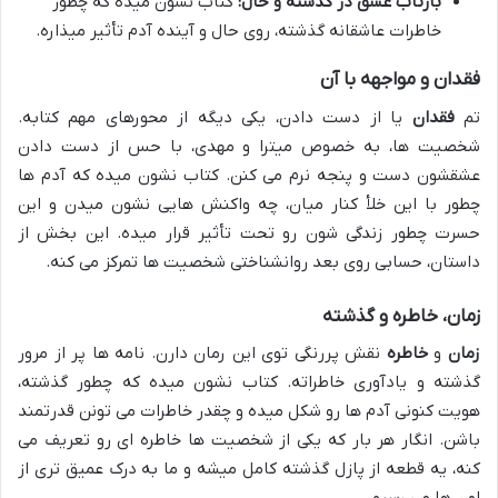
بازتاب عشق در گذشته و حال:
کتاب نشون میده که چطور
خاطرات عاشقانه گذشته، روی حال و آینده آدم تأثیر میذاره.
فقدان و مواجهه با آن
تم
فقدان
یا از دست دادن، یکی دیگه از محورهای مهم کتابه.
شخصیت ها، به خصوص میترا و مهدی، با حس از دست دادن
عشقشون دست و پنجه نرم می کنن. کتاب نشون میده که آدم ها
چطور با این خلأ کنار میان، چه واکنش هایی نشون میدن و این
حسرت چطور زندگی شون رو تحت تأثیر قرار میده. این بخش از
داستان، حسابی روی بعد روانشناختی شخصیت ها تمرکز می کنه.
زمان، خاطره و گذشته
زمان
و
خاطره
نقش پررنگی توی این رمان دارن. نامه ها پر از مرور
گذشته و یادآوری خاطراته. کتاب نشون میده که چطور گذشته،
هویت کنونی آدم ها رو شکل میده و چقدر خاطرات می تونن قدرتمند
باشن. انگار هر بار که یکی از شخصیت ها خاطره ای رو تعریف می
کنه، یه قطعه از پازل گذشته کامل میشه و ما به درک عمیق تری از