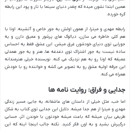
همین ابتدا نشون میده که چقدر دنیای سینما با تار و پود این رابطه
گره خورده.
رابطه مهدی و میترا، از همون اولش یه جور خاص و آتشینه. اونا با
هم کلی خاطره می سازن، دیالوگ های پرشور و عمیق دارن و یه
جورایی توی دنیای خودشون غرق میشن. این عشق، فقط یه احساس
ساده نیست؛ یه جور اشتراک توی دغدغه ها، هنر و یه جور همدلی
عمیقه که اونا رو به هم نزدیک می کنه. نویسنده خیلی هنرمندانه
این جرقه اولیه عشق رو به تصویر می کشه و خواننده رو با خودش
همراه می کنه.
جدایی و فراق: روایت نامه ها
اما خب، مثل خیلی از داستان های عاشقانه، یه جایی مسیر زندگی
مهدی و میترا از هم جدا میشه. دلایل این جدایی توی کتاب به شکل
ظریفی بیان میشه که باعث میشه خودتون با خوندن اثر، حسابی
درگیرش بشید و به اون فکر کنید. نکته جالب اینجا اینه که این