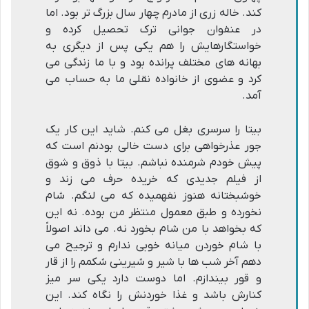
کند. خاله زرى از مادرم چهار سال بزرگ تر بود. اما
در عنفوان جوانى ترک تحصیل کرده و
خواستگارهایش را هم یکى پس از دیگرى به
بهانه هاى مختلف پرانده بود و با ما زندگى مى
کرد و عضوى از خانواده نقلى ما به حساب مى
آمد.
بیتا را سرسرى بغل مى کنم. شاید این کار یک
جور عذرخواهى براى دست خالى بودنم است که
پیش خودم شرمنده نباشم. بیتا با ذوق و شوق
از فیلم جدیدى که خریده حرف مى زند و
خوشبختانه هنوز نفهمیده که مى لنگم. شام
نخورده و طبق معمول منتظر من بوده. نه این
که بخواهد با من شام بخورد نه. مى داند اصولاً
با شام خوردن میانه خوبى ندارم و ترجیح مى
دهم آخر شب ها با شیر و شیرینى شکمم را از قار
و قور بیندازم. اما دوست دارد یکى سر میز
کنارش باشد و غذا خوردنش را نگاه کند. این