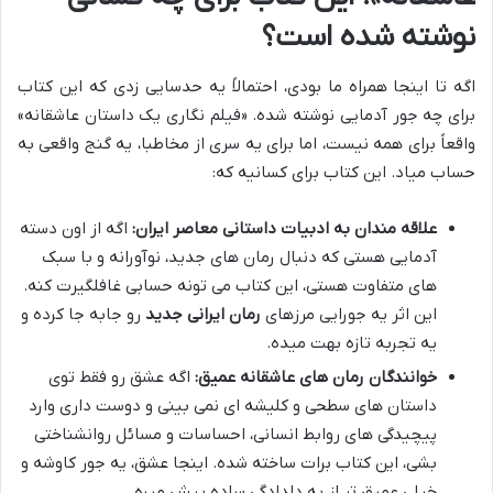
نوشته شده است؟
اگه تا اینجا همراه ما بودی، احتمالاً یه حدسایی زدی که این کتاب
برای چه جور آدمایی نوشته شده. «فیلم نگاری یک داستان عاشقانه»
واقعاً برای همه نیست، اما برای یه سری از مخاطبا، یه گنج واقعی به
حساب میاد. این کتاب برای کسانیه که:
علاقه مندان به ادبیات داستانی معاصر ایران:
اگه از اون دسته
آدمایی هستی که دنبال رمان های جدید، نوآورانه و با سبک
های متفاوت هستی، این کتاب می تونه حسابی غافلگیرت کنه.
این اثر یه جورایی مرزهای
رمان ایرانی جدید
رو جابه جا کرده و
یه تجربه تازه بهت میده.
خوانندگان رمان های عاشقانه عمیق:
اگه عشق رو فقط توی
داستان های سطحی و کلیشه ای نمی بینی و دوست داری وارد
پیچیدگی های روابط انسانی، احساسات و مسائل روانشناختی
بشی، این کتاب برات ساخته شده. اینجا عشق، یه جور کاوشه و
خیلی عمیق تر از یه دلدادگی ساده پیش میره.