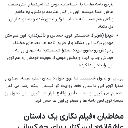
طریق نامه ها، ما با احساسات، ترس ها، امیدها و حتی ضعف
هاش آشنا میشیم. اون در کنار هنرمند بودنش، یه عاشق
واقعی هم هست که حسابی درگیر عشق شده و نمیتونه ازش
دل بکنه.
میترا (شرلی):
شخصیتی قوی، حساس و تأثیرگذاره. اون هم مثل
مهدی درگیر این عشقه و از طریق نامه ها، بعدهای مختلف
وجودش رو نشون میده. میترا شخصیتیه که مهدی رو به
خودش جذب کرده و بخش مهمی از هویت خودش رو هم توی
این رابطه پیدا کرده.
پویایی و تحول شخصیت ها توی طول داستان خیلی مهمه. مهدی و
میترا توی این داستان فقط روایت گر نیستن، بلکه رشد می کنن،
تصمیم می گیرن و تحت تأثیر وقایع قرار می گیرن. این تحول رو
میشه توی لحن نامه ها و محتوای اون ها حس کرد.
مخاطبان «فیلم نگاری یک داستان
عاشقانه»: این کتاب برای چه کسانی