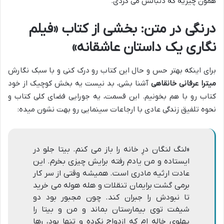
همون چیزیه که دنبالش می گردی.
درنگی در متن: بخشی از کتاب «فیلم
نگاری یک داستان عاشقانه»
برای اینکه بهتر حس و حال این کتاب رو درک کنی و با سبک نگارش
میترا عرفانی خانقاهی
آشنا بشی، بد نیست یه بخش کوچیک از خود
کتاب رو با هم بخونیم. این قسمت، یه جورایی فضای کلی کتاب و
نحوه تلفیق زندگی عادی با ارجاعات سینمایی رو بهت نشون میده:
«لنگ لنگان درِ خانه را باز مى کنم. بیتا جلو در
ایستاده و من یادم رفته برایش چیزى بخرم. این
عادت ارثیه مادرى است. همیشه وقتى از سر کار
برمى گشت برایمان تنقلات و هله هوله مى خرید
تا نبودش را جبران کند. چون مجبور بود دو
شیفت توى بیمارستان بماند و من و بیتا را
پهلوى خاله ام که ازدواج نکرده و تنها بود، رها