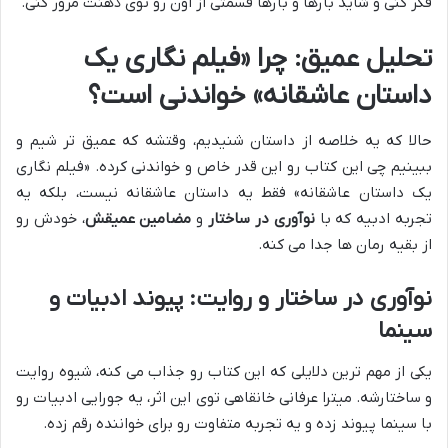
فکر کنی و شاید بارها و بارها قسمتی از اون رو توی ذهنت مرور کنی.
تحلیل عمیق: چرا «فیلم نگاری یک
داستان عاشقانه» خواندنی است؟
حالا که یه خلاصه از داستان شنیدیم، وقتشه که عمیق تر شیم و
ببینیم چی این کتاب رو این قدر خاص و خواندنی کرده. «فیلم نگاری
یک داستان عاشقانه» فقط یه داستان عاشقانه نیست، بلکه یه
تجربه ادبیه که با
نوآوری در ساختار
و
مضامین عمیقش
، خودش رو
از بقیه رمان ها جدا می کنه.
نوآوری در ساختار و روایت: پیوند ادبیات و
سینما
یکی از مهم ترین دلایلی که این کتاب رو جذاب می کنه، شیوه روایت
و ساختارشه. میترا عرفانی خانقاهی توی این اثر، یه جورایی ادبیات رو
با سینما پیوند زده و یه تجربه متفاوت رو برای خواننده رقم زده.