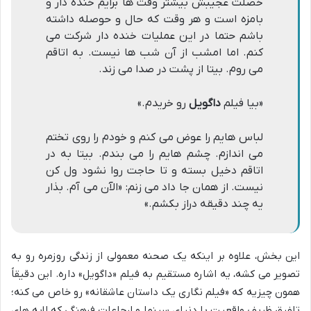
خصلت عجیبش بیشتر وقت ها برایم خنده دار و
بامزه است و هر وقت که حال و حوصله داشته
باشم حتما در این عملیات خنده دار شرکت مى
کنم. اما امشب از آن شب ها نیست. به اتاقم
مى روم. بیتا از پشت در صدا مى زند.
«بیا فیلم
داگویل
رو خریدم.»
لباس هایم را عوض مى کنم و خودم را روى تختم
مى اندازم. چشم هایم را مى بندم. بیتا به در
اتاقم دخیل بسته و تا حاجت روا نشود ول کن
نیست. از همان جا داد مى زنم: «الآن مى آم. بذار
یه چند دقیقه دراز بکشم.»
این بخش، علاوه بر اینکه یک صحنه معمولی از زندگی روزمره رو به
تصویر می کشه، یه اشاره مستقیم به فیلم «داگویل» داره. این دقیقاً
همون چیزیه که «فیلم نگاری یک داستان عاشقانه» رو خاص می کنه؛
تلفیق ظریف واقعیت با دنیای سینما و ارجاعات فرهنگی که لایه های