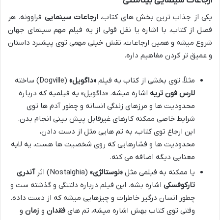
ارجاعات سینمایی بینامتنی
یکی از جذاب ترین بخش های کتاب،
ارجاعات سینمایی
فراوونه. هر
فصل از کتاب، با اشاره یا نقل قولی از یه فیلم مهم سینمای جهان
شروع میشه و همین ارجاعات، نقش خیلی مهمی توی پیشبرد داستان
و عمیق تر کردن مفاهیم داره.
مثلاً، توی بخشی از کتاب به فیلم
«داگویل»
(Dogville) ساخته
لارس فون تریه
اشاره میشه. «داگویل» یه فیلمیه که درباره
محدودیت ها و مرزهای زندگی انسانه و چطور آدم ها توی
شرایط خاصی ممکنه کارهای غیرقابل پیش بینی انجام بدن.
این ارجاع توی کتاب، به تم هایی مثل از دست دادن،
محدودیت ها و فشارهایی که روی شخصیت ها هست، یه لایه
معنایی دیگه اضافه می کنه.
یا ممکنه به فیلمی مثل
«نوستالژی»
(Nostalghia) اثر
آندری
تارکوفسکی
اشاره بشه. این فیلم درباره دلتنگی و گذشته ست و
چطور انسان درگیر خاطرات و چیزهایی میشه که از دست داده.
وقتی توی کتاب بهش اشاره میشه، تم های
فقدان
و
زمان
و