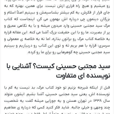
رو میشیم و هیچ راه فراری ازش نیست. برای همین، بهتره که به
جای فرار از فکرش، یه کم بیشتر بشناسیمش و ببینیم اصلاً اسلام و
بزرگان دینمون چی درباره اش بهمون می گن. اینجاست که کتاب
مرگ سید مجتبی حسینی
وارد میدون میشه و با یه نگاهی عمیق و
پر از بصیرت، ما رو با این حقیقت بزرگ آشنا می کنه. این مقاله قراره
یه
خلاصه کتاب مرگ
رو براتون بذاره، اما نه یه خلاصه ی معمولی و
سرسری؛ قراره با هم بریم ته و توی این کتاب رو دربیاریم و ببینیم
سید مجتبی حسینی چه گوهرهایی رو برای ما رو کرده.
سید مجتبی حسینی کیست؟ آشنایی با
نویسنده ای متفاوت
قبل از اینکه شیرجه بزنیم تو خود کتاب مرگ، بد نیست یه کم با
نویسنده اش، یعنی سید مجتبی حسینی، آشنا بشیم. ایشون متولد
سال ۱۳۳۸ در تهران هستن و یه جورایی میشه گفت یه شخصیت
چند وجهی و خیلی جالبه. شاید فکر کنید کسی که درباره ی مفاهیم
عمیق دینی و عرفانی می نویسه، حتماً از اول فقط درس حوزه خونده،