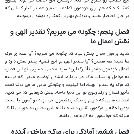
این مطالب رو مطرح می کنه. دونستن این حالات می تونه بهمون
کمک کنه که هم برای خودمون آماده باشیم و هم در کنار کسانی که
در حال احتضار هستن، بتونیم بهترین کمک رو بهشون برسونیم.
فصل پنجم: چگونه می میریم؟ تقدیر الهی و
نقش اعمال ما
شاید برامون سوال پیش بیاد که
چگونه می میریم
؟ آیا همه ی مرگ
ها شبیه هم هستن؟ آیا تقدیر الهی تو این قضیه چقدر نقش داره و
اعمال خودمون چقدر تأثیرگذارن؟ سید مجتبی حسینی تو این فصل،
به عوامل و اسباب مرگ می پردازه. ایشون توضیح میدن که درسته
که مرگ یه تقدیر الهیه، اما کیفیت و چگونگی مردن ما می تونه تحت
تأثیر اعمال و رفتارمون تو این دنیا باشه. یعنی کارهایی که می کنیم،
انتخاب هایی که داریم و سبک زندگیمون، می تونه تو آسون یا سخت
بودن لحظه ی مرگمون نقش داشته باشه. این بخش یه جورایی تلنگر
میزنه که حواسمون به کارهامون باشه.
فصل ششم: آمادگی برای مرگ؛ ساختن آینده