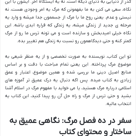
گذر از دنیایی به دنیای دیگه است، نه یه ایستگاه آخر. ایشون با این
نگاه، سعی می کنن به ما بفهمونن که مرگ یه امر وجودی هست، نه
نیستی و عدم. یعنی روح ما با مرگ از جسممون جدا میشه و وارد یه
مرحله ی جدید از زندگی میشه، یه زندگی که قراره ابدی باشه. این
نگاه خیلی امیدبخش و سازنده است و می تونه ترس ما رو از مرگ
کمتر کنه و حتی دیدگاهمون رو نسبت به زندگی هم تغییر بده.
تو این کتاب، نویسنده به صورت تخصصی و از یه منظر شیعی به
موضوع مرگ پرداخته. این یعنی تمام مباحث با دقت و بر اساس
منابع اصیل دینی ما بررسی شده و همین موضوع، اعتبار و عمق
زیادی به کتاب میده. پس اگه دنبال یه
درک عمیق تر آموزه های
اسلامی درباره مرگ
هستید، یا می خواید با
مفهوم مرگ در اسلام
آشنا
بشید و حتی
ترس از مرگ و راه حل آن
رو پیدا کنید، این کتاب یه
انتخاب عالیه.
سفر در ده فصل مرگ: نگاهی عمیق به
ساختار و محتوای کتاب