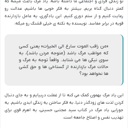
تو زندگی فردی و اجتماعی ما داشته باشه. یاد مرگ باعث میشه که
کمتر دنبال گناه بریم، بیشتر به فکر خوبی ها باشیم، عدالت رو
رعایت کنیم و از ستم دوری کنیم. این یادآوری، یه عامل بازدارنده
قویه در برابر مفاسد. نویسنده یه نکته ی خیلی قشنگ رو میگه:
«من راقب الموت سارع الی الخیرات» یعنی کسی
که مواظب مرگ باشد (متوجه مردن باشد)، به
سوی نیکی ها می شتابد. واقعاً توجه به مرگ و
حالات مرگ بازدارنده از گستاخی ها و حق کشی
ها نخواهد بود؟
این یاد مرگ بهمون کمک می کنه تا از غفلت دربیایم و به جای دنبال
کردن لذت های زودگذر دنیا، به فکر ساختن یه زندگی ابدی باشیم. یه
جورایی
یاد مرگ در کتاب سید مجتبی حسینی
، یه اهرم قوی برای
تهذیب نفس و اصلاح جامعه است.