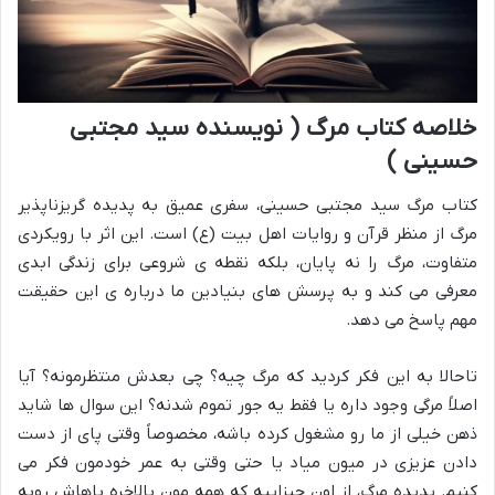
خلاصه کتاب مرگ ( نویسنده سید مجتبی
حسینی )
کتاب مرگ سید مجتبی حسینی، سفری عمیق به پدیده گریزناپذیر
مرگ از منظر قرآن و روایات اهل بیت (ع) است. این اثر با رویکردی
متفاوت، مرگ را نه پایان، بلکه نقطه ی شروعی برای زندگی ابدی
معرفی می کند و به پرسش های بنیادین ما درباره ی این حقیقت
مهم پاسخ می دهد.
تاحالا به این فکر کردید که مرگ چیه؟ چی بعدش منتظرمونه؟ آیا
اصلاً مرگی وجود داره یا فقط یه جور تموم شدنه؟ این سوال ها شاید
ذهن خیلی از ما رو مشغول کرده باشه، مخصوصاً وقتی پای از دست
دادن عزیزی در میون میاد یا حتی وقتی به عمر خودمون فکر می
کنیم. پدیده مرگ، از اون چیزاییه که همه مون بالاخره باهاش روبه