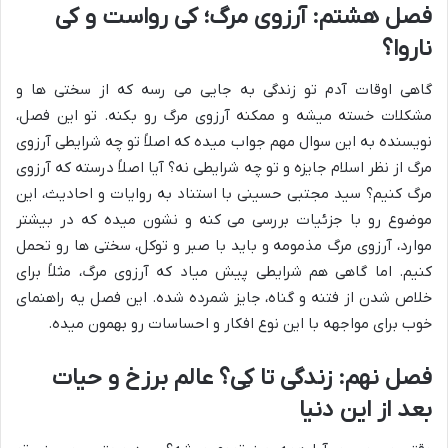
فصل هشتم: آرزوی مرگ؛ کی رواست و کی
ناروا؟
گاهی اوقات آدم تو زندگی به جایی می رسه که از سختی ها و
مشکلات خسته میشه و ممکنه
آرزوی مرگ
رو بکنه. تو این فصل،
نویسنده به این سوال مهم جواب میده که اصلاً تو چه شرایطی آرزوی
مرگ از نظر اسلام جایزه و تو چه شرایطی نه؟ آیا اصلاً درسته که آرزوی
مرگ کنیم؟ سید مجتبی حسینی با استناد به روایات و احادیث، این
موضوع رو با جزئیات بررسی می کنه و نشون میده که در بیشتر
موارد، آرزوی مرگ مذمومه و باید با صبر و توکل، سختی ها رو تحمل
کنیم. اما گاهی هم شرایطی پیش میاد که آرزوی مرگ، مثلاً برای
خلاص شدن از فتنه و گناه، جایز شمرده شده. این فصل یه راهنمای
خوب برای مواجهه با این نوع افکار و احساسات رو بهمون میده.
فصل نهم: زندگی تا کِی؟ عالم برزخ و حیات
بعد از این دنیا