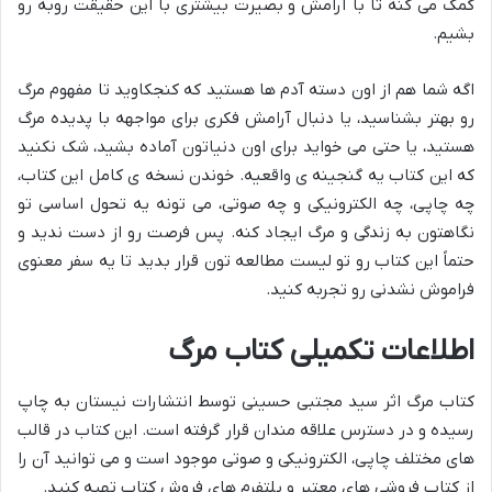
کمک می کنه تا با آرامش و بصیرت بیشتری با این حقیقت روبه رو
بشیم.
اگه شما هم از اون دسته آدم ها هستید که کنجکاوید تا مفهوم مرگ
رو بهتر بشناسید، یا دنبال آرامش فکری برای
مواجهه با پدیده مرگ
هستید، یا حتی می خواید برای اون دنیاتون آماده بشید، شک نکنید
که این کتاب یه گنجینه ی واقعیه. خوندن نسخه ی کامل این کتاب،
چه چاپی، چه الکترونیکی و چه صوتی، می تونه یه تحول اساسی تو
نگاهتون به زندگی و مرگ ایجاد کنه. پس فرصت رو از دست ندید و
حتماً این کتاب رو تو لیست مطالعه تون قرار بدید تا یه
سفر معنوی
فراموش نشدنی رو تجربه کنید.
اطلاعات تکمیلی کتاب مرگ
کتاب مرگ اثر سید مجتبی حسینی توسط
انتشارات نیستان
به چاپ
رسیده و در دسترس علاقه مندان قرار گرفته است. این کتاب در قالب
های مختلف چاپی، الکترونیکی و صوتی موجود است و می توانید آن را
از کتاب فروشی های معتبر و پلتفرم های فروش کتاب تهیه کنید.