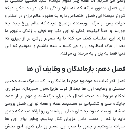
وقتی می میریم، آیا همه چیز تموم میشه؟ سید مجتبی حسینی تو
این فصل بهمون میگه که نه، تازه
زندگی تا کِی
در یه شکل دیگه
شروع میشه! این فصل اختصاص داره به مفهوم
عالم برزخ در اسلام
و
حیات پس از مرگ
. نویسنده توضیح میده که عالم برزخ چیه، چه
جوریه، و اصلاً کیفیت زندگی تو اون دنیا چه فرقی با زندگی دنیوی ما
داره. این اطلاعات کمک می کنه تا یه تصویر روشن تر از چیزی که
بعد از مرگ انتظارمون رو می کشه داشته باشیم و بدونیم که این
دنیا فقط یه پل و یه مرحله ی موقته.
فصل دهم: بازماندگان و وظایف آن ها
فصل آخر کتاب به موضوع مهم
بازماندگان در کتاب مرگ سید مجتبی
حسینی
و وظایف اون ها بعد از فوت عزیزانشون میپردازه. سوگواری،
احکام مربوط به میت، اعمال خیر برای درگذشته و مهم تر از همه،
جایگاه صبر و شکیبایی تو مصیبت، همه و همه تو این فصل بررسی
میشه. نویسنده توصیه های خیلی ارزشمندی رو ارائه میده که چطور
باید با غم از دست دادن عزیزان کنار بیاییم، چطور برای اون ها
خیرات بفرستیم و چطور با صبر، این مسیر رو طی کنیم. این بخش