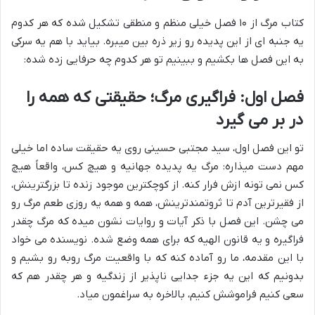
کتاب مرگ از ۱۰ فصل خیلی منظم و منطقی تشکیل شده که هر کدوم
یه جنبه ای از این پدیده رو زیر ذره بین میبره. بیاید با هم یه سرکی
به این فصل ها بکشیم و ببینیم تو هر کدوم چه حرفایی زده شده:
فصل اول: فراگیری مرگ؛ حقیقتی که همه را
در بر می گیرد
تو این فصل اول، سید مجتبی حسینی روی یه حقیقت ساده اما خیلی
مهم دست میذاره: مرگ یه پدیده جهانیه و هیچ کس، واقعاً هیچ
کس نمی تونه ازش فرار کنه. از کوچکترین موجود زنده تا بزرگترینش،
از فقیرترین آدم تا ثروتمندترینش، همه و همه یه روزی طعم مرگ رو
می چشن. این فصل با ذکر آیات و روایات نشون میده که مرگ چقدر
فراگیره و یه قانون الهیه که برای همه وضع شده. نویسنده می خواد
با این مقدمه، ما رو آماده کنه که با واقعیت مرگ روبه رو بشیم و
بدونیم که این یه جزء جدایی ناپذیر از زندگیه و هر چقدر هم که
سعی کنیم فراموشش کنیم، بالاخره به سراغمون میاد.