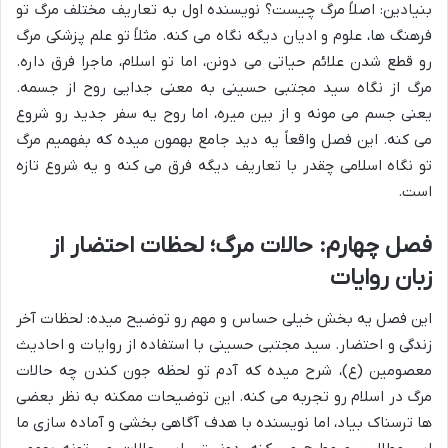
بنیادین: اصلاً
مرگ چیست
؟ نویسنده اول به تعاریف مختلف مرگ تو
فرهنگ ها، علوم و ادیان دیگه نگاه می کنه. مثلاً تو علم پزشکی مرگ
رو قطع شدن علائم حیاتی می دونن، اما تو اسلام، ماجرا فرق داره.
مرگ از نگاه سید مجتبی حسینی
به معنی جدایی روح از جسمه.
یعنی جسم می مونه و از بین میره، اما روح یه سفر جدید رو شروع
می کنه. این فصل واقعاً یه دید جامع بهمون میده که بفهمیم مرگ
تو نگاه اسلامی چقدر با تعاریف دیگه فرق می کنه و یه شروع تازه
است.
فصل چهارم: حالات مرگ؛ لحظات احتضار از
زبان روایات
این فصل یه بخش خیلی حساس و مهم رو توضیح میده: لحظات آخر
زندگی و احتضار. سید مجتبی حسینی با استفاده از روایات و احادیث
معصومین (ع)، شرح میده که آدم تو لحظه جون کندن چه
حالات
مرگ در اسلام
رو تجربه می کنه. این توضیحات ممکنه به نظر بعضی
ها ترسناک بیاد، اما نویسنده با هدف آگاهی بخشی و آماده سازی ما