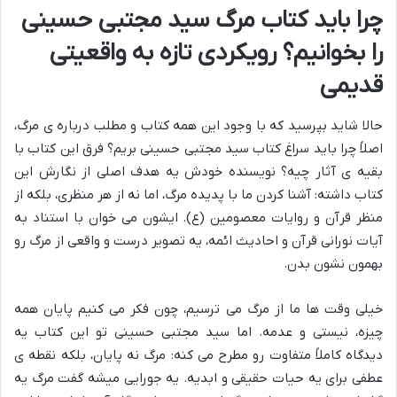
چرا باید کتاب مرگ سید مجتبی حسینی
را بخوانیم؟ رویکردی تازه به واقعیتی
قدیمی
حالا شاید بپرسید که با وجود این همه کتاب و مطلب درباره ی مرگ،
اصلاً چرا باید سراغ کتاب سید مجتبی حسینی بریم؟ فرق این کتاب با
بقیه ی آثار چیه؟ نویسنده خودش یه هدف اصلی از نگارش این
کتاب داشته: آشنا کردن ما با پدیده مرگ، اما نه از هر منظری، بلکه
از
منظر قرآن و روایات معصومین (ع)
. ایشون می خوان با استناد به
آیات نورانی قرآن و احادیث ائمه، یه تصویر درست و واقعی از مرگ رو
بهمون نشون بدن.
خیلی وقت ها ما از مرگ می ترسیم، چون فکر می کنیم پایان همه
چیزه، نیستی و عدمه. اما سید مجتبی حسینی تو این کتاب یه
دیدگاه کاملاً متفاوت رو مطرح می کنه: مرگ نه پایان، بلکه نقطه ی
عطفی برای یه حیات حقیقی و ابدیه. یه جورایی میشه گفت مرگ یه