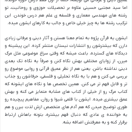
اما سید مجتبی حسینی علاوه بر تحصیلات حوزوی و روحانیت، تو
رشته های مهندسی معماری و فلسفه ی علم هم درس خوندن. این
ترکیب رشته ها یه چیز خیلی خاص و جالب به کارهای ایشون میده.
ایشون یه قرآن پژوه به تمام معنا هستن و آثار دینی و عرفانی زیادی
دارن که بیشترشون رو
انتشارات نیستان
منتشر کرده. این پیشینه و
دیدگاه های گسترده، باعث میشه که وقتی سراغ موضوعی مثل مرگ
میرن، از زوایای مختلفی بهش نگاه کنن و صرفاً یه نگاه تک بعدی
دینی نداشته باشن. یعنی هم از نظر عمیق قرآنی و روایی موضوع رو
بررسی می کنن و هم با یه نگاه تحلیلی و فلسفی، حرفاشون رو جذاب
تر و قابل فهم تر می کنن. همین تخصص ها و نگاه های ایشونه که
کتاب مرگ رو از خیلی از کتاب های مشابه متمایز می کنه و بهش
عمق بیشتری میده. ایشون با قلمی شیوا و روان، مفاهیم پیچیده رو
طوری توضیح میدن که هم آدم های متخصص ازش لذت ببرن و هم
یه خواننده ی عادی که دنبال فهم بیشتره، بتونه باهاش ارتباط
برقرار کنه و به معرفتش اضافه بشه.