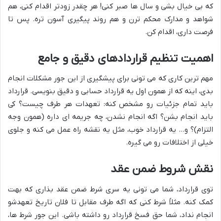
که بی خیال بشی و سال ها صبر کنی! هر چقدر زودتر اقدام کنی، هم
شواهد و مدارک محکم ترن و هم روند پیگیری آسون تره. پس تا
فرصت داری، اقدام کن.
اهمیت تنظیم قراردادهای دقیق و جامع
مهم ترین کاری که می تونی برای پیشگیری از این جور مشکلات انجام
بدی، اینه که از همون اول یه قرارداد حسابی و دقیق بنویسی. قرارداد
باید تمام جزئیات رو مشخص کنه: تعهدات هر طرف چیست؟ کی
باید انجام بشن؟ اگه انجام نشدن، چه جریمه ای داره (همون وجه
التزام)؟ و… یه قرارداد خوب، مثل یه نقشه راه عمل می کنه و جلوی
خیلی از اختلافات رو می گیره.
نقش شروط ضمن عقد
توی قرارداد، شما می تونی یه سری شرط ضمن عقد بذاری که بهت
کمک کنه. مثلاً شرط کنی که اگه طرف مقابل تا فلان تاریخ تعهدشو
انجام نداد، شما حق فسخ قرارداد رو داشته باشی. این جور شرط ها،