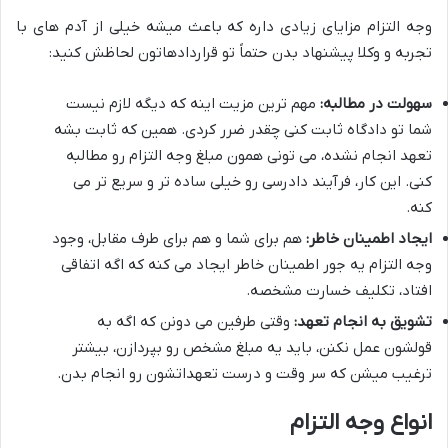
وجه التزام مزایای زیادی داره که باعث میشه خیلی از آدم های با
تجربه و وکلا پیشنهاد بدن حتماً تو قراردادهاتون لحاظش کنید:
سهولت در مطالبه:
مهم ترین مزیت اینه که دیگه لازم نیست
شما تو دادگاه ثابت کنی چقدر ضرر کردی. همین که ثابت بشه
تعهد انجام نشده، می تونی همون مبلغ وجه التزام رو مطالبه
کنی. این کار، فرآیند دادرسی رو خیلی ساده تر و سریع تر می
کنه.
ایجاد اطمینان خاطر:
هم برای شما و هم برای طرف مقابل، وجود
وجه التزام یه جور اطمینان خاطر ایجاد می کنه که اگه اتفاقی
افتاد، تکلیف خسارت مشخصه.
تشویق به انجام تعهد:
وقتی طرفین می دونن که اگه به
قولشون عمل نکنن، باید یه مبلغ مشخص رو بپردازن، بیشتر
ترغیب میشن که سر وقت و درست تعهداتشون رو انجام بدن.
انواع وجه التزام