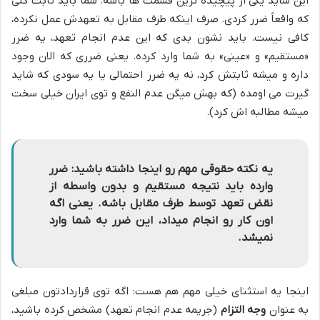
این شاید یکی از پیچیده ترین قسمت ها باشه. شما باید ثابت کنی
که واقعاً ضرر کردی. صرف اینکه طرف مقابل به تعهدش عمل نکرده،
کافی نیست. باید نشون بدی که این عدم انجام تعهد، یه ضرر
«مستقیم» و «عینی» به شما وارد کرده. یعنی ضرری که الان وجود
داره و میشه ثابتش کرد، نه یه ضرر احتمالی یا یه سودی که شاید
گیرت می اومده (که بهش میگن عدم النفع و توی ایران خیلی سخت
میشه مطالبه اش کرد).
یه نکته حقوقی مهم رو اینجا داشته باشید: ضرر
وارده باید نتیجه مستقیم و بدون واسطه از
نقض تعهد توسط طرف مقابل باشه. یعنی اگه
اون کار رو انجام میداد، این ضرر به شما وارد
نمیشد.
اینجا یه استثنای خیلی مهم هم هست: اگه توی قراردادتون مبلغی
به عنوان
وجه التزام
(جریمه عدم انجام تعهد) مشخص کرده باشید،