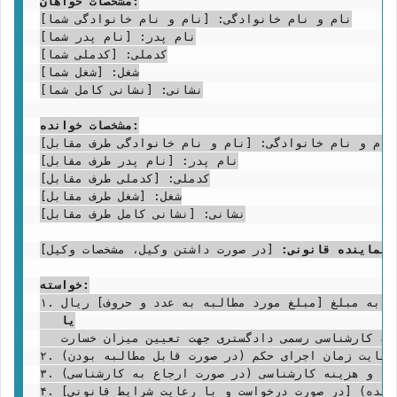
مشخصات خواهان:
نام و نام خانوادگی: [نام و نام خانوادگی شما]

نام پدر: [نام پدر شما]

کدملی: [کدملی شما]

شغل: [شغل شما]

نشانی: [نشانی کامل شما]

مشخصات خوانده:
نام و نام خانوادگی: [نام و نام خانوادگی طرف مقابل]

نام پدر: [نام پدر طرف مقابل]

کدملی: [کدملی طرف مقابل]

شغل: [شغل طرف مقابل]

نشانی: [نشانی کامل طرف مقابل]

/نماینده قانونی:
 [در صورت داشتن وکیل، مشخصات وکیل]

خواسته:
۱. مطالبه خسارت عدم انجام تعهد ناشی از [نوع قرارداد، مثلاً: قرارداد مشارکت در ساخت / قرارداد بیع] به مبلغ [مبلغ مورد مطالبه به عدد و حروف] ریال

یا
   مطالبه خسارت عدم انجام تعهد ناشی از [نوع قرارداد] با ارجاع امر به کارشناسی رسمی دادگستری جهت تعیین میزان خسارت

۲. مطالبه خسارت تأخیر تأدیه از تاریخ [تاریخ سررسید تعهد] لغایت زمان اجرای حکم (در صورت قابل مطالبه بودن)

۳. مطالبه کلیه خسارات دادرسی شامل هزینه دادرسی، حق الوکاله وکیل (در صورت داشتن وکیل)، و هزینه کارشناسی (در صورت ارجاع به کارشناسی).

۴. صدور دستور موقت مبنی بر تأمین خواسته (توقیف اموال خوانده) [در صورت درخواست و با رعایت شرایط قانونی]
