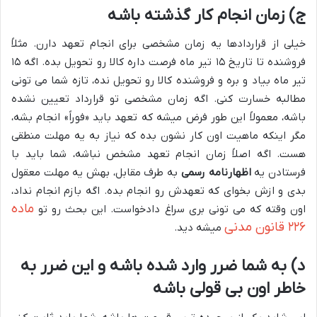
ج) زمان انجام کار گذشته باشه
خیلی از قراردادها یه زمان مشخصی برای انجام تعهد دارن. مثلاً
فروشنده تا تاریخ ۱۵ تیر ماه فرصت داره کالا رو تحویل بده. اگه ۱۵
تیر ماه بیاد و بره و فروشنده کالا رو تحویل نده، تازه شما می تونی
مطالبه خسارت کنی. اگه زمان مشخصی تو قرارداد تعیین نشده
باشه، معمولاً این طور فرض میشه که تعهد باید «فوراً» انجام بشه،
مگر اینکه ماهیت اون کار نشون بده که نیاز به یه مهلت منطقی
هست. اگه اصلاً زمان انجام تعهد مشخص نباشه، شما باید با
فرستادن یه
اظهارنامه رسمی
به طرف مقابل، بهش یه مهلت معقول
بدی و ازش بخوای که تعهدش رو انجام بده. اگه بازم انجام نداد،
ماده
اون وقته که می تونی بری سراغ دادخواست. این بحث رو تو
۲۲۶ قانون مدنی
میشه دید.
د) به شما ضرر وارد شده باشه و این ضرر به
خاطر اون بی قولی باشه