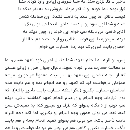
تأخیر یا کلاً نزدن سند، به شما ضررهای زیادی وارد کرده. مثلاً
قرار بوده شما خونه رو تا آخر مرداد بفروشی به یه نفر دیگه با
قیمت بالاتر، اما چون سند به نامت نشده، اون معامله کنسل
شده و شما اون سود رو از دست دادی. اینجا می تونی بگی:
آقای قاضی، من دیگه نمی خوام این خونه رو، چون دیگه به
دردم نمیخوره یا اون فرصت طلایی رو از دست دادم. حالا از
احمدی بابت ضرری که بهم زده، خسارت می خوام.
پس، تو الزام به انجام تعهد، شما دنبال اجرای خود تعهد هستی، اما
تو مطالبه خسارت عدم انجام تعهد، دنبال جبران ضرر و زیانی هستی
که از انجام نشدن اون تعهد بهت رسیده. معمولاً هر دو رو نمیشه
همزمان درخواست کرد که تعهد رو هم انجام بده و هم بابت عدم
انجامش خسارت بگیری (مگر اینکه خسارت بابت تأخیر باشه). اگه
توی قرارداد، وجه التزام برای عدم انجام تعهد گذاشته باشی، دیگه
نمی تونی از دادگاه بخوای که طرف رو مجبور کنه به تعهدش عمل
کنه، فقط می تونی همون وجه التزام رو بگیری. اما اگه وجه التزام
بابت تأخیر باشه، می تونی هم بخوای تعهد انجام بشه و هم بابت
تأخیر، خسارت بگیری. گاهی هم می تونی هر دو دادخواست رو با هم