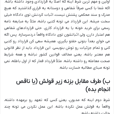
اولین و مهم ترین شرط اینه که اصلاً یه قراردادی وجود داشته باشه.
اگه شما با کسی صرفاً شفاهی و دوستانه یه قراری گذاشتید که هیچ
مدرک و سند محکمی پشتش نیست، اثبات کردنش توی دادگاه خیلی
سخت میشه. این قرارداد می تونه کتبی باشه، مثلاً یه مبایعه نامه
رسمی برای خرید خونه یا یه قرارداد کاری. حتی قراردادهای شفاهی
هم اعتبار دارن، ولی اثباتشون توی دادگاه واقعاً دردسرسازه. پس اگه
می خوای بعداً بتونی حقتو بگیری، همیشه سعی کن قرارداد رو کتبی
کنی و تمام جزئیات رو توش بنویسی. این قرارداد باید از نظر قانونی
هم معتبر باشه، یعنی مخالف قوانین کشور نباشه و همه شرایط
صحت معامله رو داشته باشه. مثلاً قرارداد قمار که از اول باطله، نمی
تونه مبنای مطالبه خسارت باشه.
ب) طرف مقابل بزنه زیر قولش (یا ناقص
انجام بده)
شرط دوم اینه که مدیون، یعنی کسی که تعهد رو برعهده داشته،
واقعاً به قولش عمل نکرده باشه. این عمل نکردن می تونه چند
حالت داشته باشه: