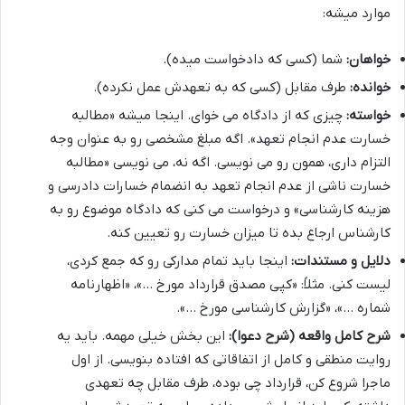
موارد میشه:
خواهان:
شما (کسی که دادخواست میده).
خوانده:
طرف مقابل (کسی که به تعهدش عمل نکرده).
خواسته:
چیزی که از دادگاه می خوای. اینجا میشه «مطالبه
خسارت عدم انجام تعهد». اگه مبلغ مشخصی رو به عنوان وجه
التزام داری، همون رو می نویسی. اگه نه، می نویسی «مطالبه
خسارت ناشی از عدم انجام تعهد به انضمام خسارات دادرسی و
هزینه کارشناسی» و درخواست می کنی که دادگاه موضوع رو به
کارشناس ارجاع بده تا میزان خسارت رو تعیین کنه.
دلایل و مستندات:
اینجا باید تمام مدارکی رو که جمع کردی،
لیست کنی. مثلاً: «کپی مصدق قرارداد مورخ …»، «اظهارنامه
شماره …»، «گزارش کارشناسی مورخ …».
شرح کامل واقعه (شرح دعوا):
این بخش خیلی مهمه. باید یه
روایت منطقی و کامل از اتفاقاتی که افتاده بنویسی. از اول
ماجرا شروع کن، قرارداد چی بوده، طرف مقابل چه تعهدی