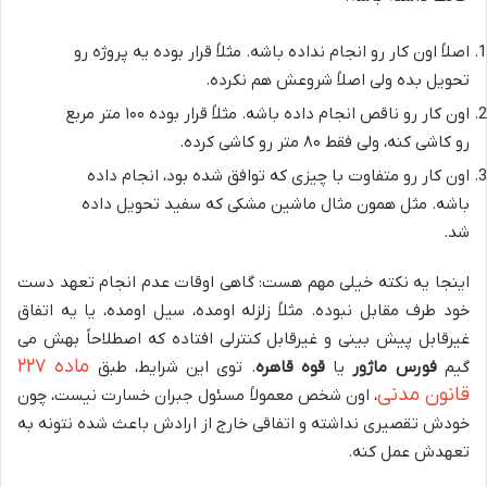
اصلاً اون کار رو انجام نداده باشه. مثلاً قرار بوده یه پروژه رو
تحویل بده ولی اصلاً شروعش هم نکرده.
اون کار رو ناقص انجام داده باشه. مثلاً قرار بوده ۱۰۰ متر مربع
رو کاشی کنه، ولی فقط ۸۰ متر رو کاشی کرده.
اون کار رو متفاوت با چیزی که توافق شده بود، انجام داده
باشه. مثل همون مثال ماشین مشکی که سفید تحویل داده
شد.
اینجا یه نکته خیلی مهم هست: گاهی اوقات عدم انجام تعهد دست
خود طرف مقابل نبوده. مثلاً زلزله اومده، سیل اومده، یا یه اتفاق
غیرقابل پیش بینی و غیرقابل کنترلی افتاده که اصطلاحاً بهش می
ماده ۲۲۷
گیم
فورس ماژور
یا
قوه قاهره
. توی این شرایط، طبق
قانون مدنی
، اون شخص معمولاً مسئول جبران خسارت نیست، چون
خودش تقصیری نداشته و اتفاقی خارج از ارادش باعث شده نتونه به
تعهدش عمل کنه.