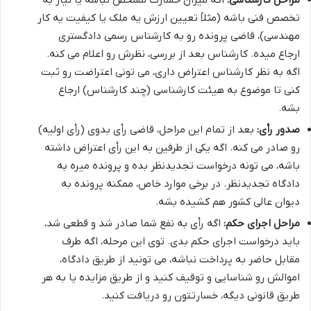
مراحل کارشناسی:
اگه میزان خسارت مشخص نباشه یا نیاز به
تخصص فنی باشه (مثلاً تعیین ارزش یه ملک یا کیفیت یه کار
مهندسی)، قاضی پرونده رو به کارشناس رسمی دادگستری
ارجاع میده. کارشناس بعد از بررسی، نظرش رو اعلام می کنه.
اگه به نظر کارشناس اعتراض داری، می تونی اعتراضت رو ثبت
کنی تا موضوع به هیئت کارشناسی (چند کارشناس) ارجاع
بشه.
صدور رأی:
بعد از تمام این مراحل، قاضی رأی بدوی (رأی اولیه)
رو صادر می کنه. اگه یکی از طرفین به این رأی اعتراض داشته
باشه، می تونه درخواست تجدیدنظر بده و پرونده میره به
دادگاه تجدیدنظر. در برخی موارد خاص، ممکنه پرونده به
دیوان عالی کشور هم کشیده بشه.
مراحل اجرای حکم:
اگه رأی به نفع شما صادر شد و قطعی شد،
باید درخواست اجرای حکم بدی. توی این مرحله، اگه طرف
مقابل حاضر به پرداخت نباشه، می تونید از طریق دادگاه،
اموالش رو شناسایی و توقیف کنید و از طریق مزایده یا به هر
طریق قانونی دیگه، خسارتتون رو دریافت کنید.