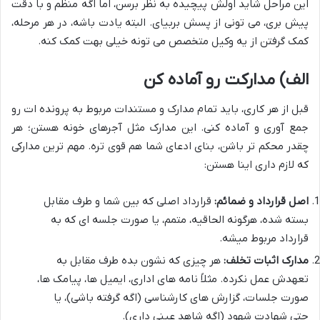
این مراحل شاید اولش پیچیده به نظر برسن، اما اگه منظم و با دقت
پیش بری، می تونی از پسش بربیای. البته یادت باشه، در هر مرحله،
کمک گرفتن از یه وکیل متخصص می تونه خیلی بهت کمک کنه.
الف) مدارکت رو آماده کن
قبل از هر کاری، باید تمام مدارک و مستندات مربوط به پرونده ات رو
جمع آوری و آماده کنی. این مدارک مثل آجرهای خونه هستن؛ هر
چقدر محکم تر باشن، بنای ادعای شما هم قوی تره. مهم ترین مدارکی
که لازم داری اینا هستن:
اصل قرارداد و ضمائم:
قرارداد اصلی که بین شما و طرف مقابل
بسته شده، هرگونه الحاقیه، متمم، یا صورت جلسه ای که به
قرارداد مربوط میشه.
مدارک اثبات تخلف:
هر چیزی که نشون بده طرف مقابل به
تعهدش عمل نکرده. مثلاً نامه های اداری، ایمیل ها، پیامک ها،
صورت جلسات، گزارش های کارشناسی (اگه گرفته باشی)، یا
حتی شهادت شهود (اگه شاهد عینی داری).