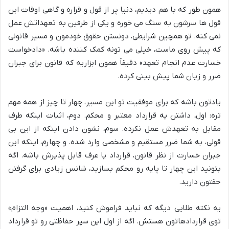
همون طور که با هم دیدیم، دنیا پر از قول و قراره و گاهی اوقات این
قول ها سرشون به سنگ می خوره و یکی از طرفین به تعهداتش عمل
نمی کنه. تو همچین شرایطی، دونستن حقوق خودمون و مسیر قانونی
که پیش روی ماست، خیلی می تونه کمک کننده باشه. «دادخواست
خسارت عدم انجام تعهد» دقیقاً همون ابزاریه که قانون برای جبران
ضرر و زیان شما پیش بینی کرده.
یادتون باشه که برای موفقیت تو این مسیر، چهار تا چیز از همه مهم
تره: اول، داشتن یه قرارداد معتبر و محکم. دوم، اثبات اینکه طرف
مقابل به تعهدش عمل نکرده. سوم، نشون دادن اینکه از این بی
قولی، به شما ضرر مستقیم و مشخصی وارد شده. و چهارم، اینکه این
جبران خسارت از نظر قانون، قرارداد یا عرف قابل پذیرش باشه. اگه
بتونید این چهار تا پایه رو محکم بسازید، شانس زیادی برای گرفتن
حقتون دارید.
یه نکته طلایی دیگه که نباید فراموش کنید، اهمیت «وجه التزام»
توی قراردادهاتون هستش. اگه از اول این سپر حفاظتی رو تو قرارداد