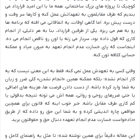
کوچیک تا پروژه های بزرگ ساختمانی. همه ما با این امید قرارداد می
بندیم که طرف مقابلمون به تعهداتش عمل کنه و کارها سر وقت و
درست پیش بره. اما گاهی اوقات، یه اتفاقاتی می افته که برنامه ها
رو به هم می ریزه. یکی از طرفین قرارداد، بنا به هر دلیلی، از انجام
کاری که قول داده بود، سرباز می زنه یا اون رو ناقص انجام می ده.
اینجاست که پای خسارت عدم انجام تعهد به میون میاد و ممکنه
حسابی کلافه تون کنه.
وقتی کسی به تعهدش عمل نمی کنه، فقط به این معنی نیست که یه
کار انجام نشده؛ بلکه ممکنه همین «انجام نشدن» کلی ضرر و زیان
به شما وارد کرده باشه. از دست دادن فرصت ها، هزینه های اضافی،
یا حتی ضررهای روحی و روانی، همه اش می تونه نتیجه بدقولی یا
کم کاری طرف مقابل باشه. خبر خوب اینه که قانون برای همچین
مواقعی چاره اندیشی کرده و به شما این حق رو داده که از طریق
«دادخواست خسارت عدم انجام تعهد» دنبال حق و حقوقتون برید.
این مقاله دقیقاً برای همین نوشته شده؛ تا مثل یه راهنمای کامل و