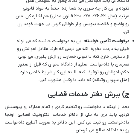
داشته، کی باید انجامش می داده، چطور به تعهدش عمل
نکرده و این کار چه ضرری به شما زده. حتماً به مواد قانونی
مرتبط (مثل ۲۲۱، ۲۲۶، ۲۲۷، ۲۳۰ قانون مدنی) هم اشاره کن. متن
رو واضح و خلاصه بنویس و از طولانی کردن بی جهت خودداری
کن.
درخواست تأمین خواسته:
این یه درخواست جانبیه که می تونه
خیلی به دردت بخوره. اگه می ترسی که طرف مقابل اموالش رو
از دسترس خارج کنه تا نتونی خسارت رو ازش بگیری، می تونی
همزمان با دادخواست اصلی، از دادگاه بخوای که قبل از صدور
حکم، اموالش رو توقیف کنه. البته این کار شرایط خاصی داره
(مثل سپردن وثیقه) که باید با وکیل مشورت کنی.
ج) ببرش دفتر خدمات قضایی
بعد از اینکه دادخواستت رو تنظیم کردی و تمام مدارک رو پیوستش
کردی، باید بری به یکی از دفاتر خدمات الکترونیک قضایی. اونجا
دادخواستت رو ثبت می کنن. این دفاتر به صورت آنلاین دادخواست
رو به دادگاه صالح می فرستن.