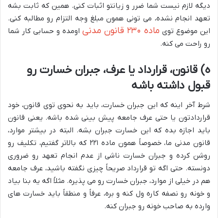
دیگه لازم نیست شما ضرر و زیانتو اثبات کنی. همین که ثابت بشه
تعهد انجام نشده، می تونی همون مبلغ وجه التزام رو مطالبه کنی.
ماده ۲۳۰ قانون مدنی
این موضوع توی
اومده و حسابی کار شما
رو راحت می کنه.
ه) قانون، قرارداد یا عرف، جبران خسارت رو
قبول داشته باشه
شرط آخر اینه که این جبران خسارت، باید به نحوی توی قانون، خود
قراردادتون یا حتی عرف جامعه پیش بینی شده باشه. یعنی قانون
باید اجازه بده که این خسارت جبران بشه. البته در بیشتر موارد،
قانون مدنی ما، خصوصاً همون ماده ۲۲۱ که بالاتر گفتیم، تکلیف رو
روشن کرده و جبران خسارت ناشی از عدم انجام تعهد رو ضروری
دونسته. حتی اگه تو قرارداد صریحاً چیزی نگفته باشید، عرف جامعه
هم در خیلی از موارد، جبران خسارت رو می پذیره. مثلاً اگه یه بنا بیاد
و خونه رو نصفه کاره ول کنه و بره، عرفاً و منطقاً باید خسارت های
وارده به صاحب خونه رو جبران کنه.