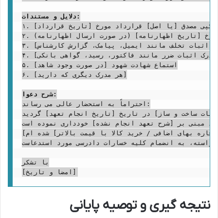
دلایل و مستندات:
۱. فتوکپی مصدق [یا اصل] قرارداد مورخ [تاریخ قرارداد]

۲. فتوکپی مصدق [یا اصل] اظهارنامه شماره [شماره اظهارنامه] مورخ [تاریخ اظهارنامه] (در صورت ارسال اظهارنامه)

۳. فتوکپی مصدق [یا اصل] [هرگونه مدرک اثبات تخلف مانند ایمیل، پیامک، گزارش کارشناس]

۴. فتوکپی مصدق [یا اصل] [هرگونه مدرک اثبات ضرر مانند فاکتور، رسید، گواهی بانکی]

۵. استماع شهادت شهود [در صورت وجود شاهد]

۶. [هر مدرک دیگری که دارید]

شرح دعوا:
احتراماً به استحضار عالی می رساند:

لیات ساخت و ساز] در تاریخ [تاریخ انجام تعهد] گردید.
ود مبنی بر [شرح تعهد انجام نشده] خودداری نموده است.
پرداخت اجاره بهای اضافی / خرید کالا با قیمت بالاتر] شده ام].
 وارده، به شرح ستون خواسته، به انضمام کلیه خسارات دادرسی مورد استدعاست.
با تشکر

نتیجه گیری و توصیه پایانی