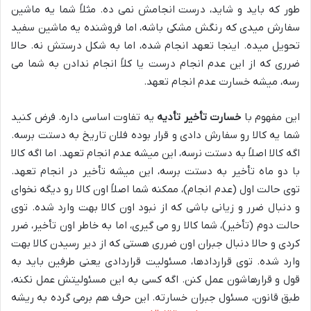
طور که باید و شاید، درست انجامش نمی ده. مثلاً شما یه ماشین
سفارش میدی که رنگش مشکی باشه، اما فروشنده یه ماشین سفید
تحویل میده. اینجا تعهد انجام شده، اما به شکل درستش نه. حالا
ضرری که از این عدم انجام درست یا کلاً انجام ندادن به شما می
رسه، میشه خسارت عدم انجام تعهد.
این مفهوم با
خسارت تأخیر تأدیه
یه تفاوت اساسی داره. فرض کنید
شما یه کالا رو سفارش دادی و قرار بوده فلان تاریخ به دستت برسه.
اگه کالا اصلاً به دستت نرسه، این میشه عدم انجام تعهد. اما اگه کالا
با دو ماه تأخیر به دستت برسه، این میشه تأخیر در انجام تعهد.
توی حالت اول (عدم انجام)، ممکنه شما اصلاً اون کالا رو دیگه نخوای
و دنبال ضرر و زیانی باشی که از نبود اون کالا بهت وارد شده. توی
حالت دوم (تأخیر)، شما کالا رو می گیری، اما به خاطر اون تأخیر، ضرر
کردی و حالا دنبال جبران اون ضرری هستی که از دیر رسیدن کالا بهت
وارد شده. توی قراردادها، مسئولیت قراردادی یعنی طرفین باید به
قول و قرارهاشون عمل کنن. اگه کسی به این مسئولیتش عمل نکنه،
طبق قانون، مسئول جبران خسارته. این حرف هم برمی گرده به ریشه