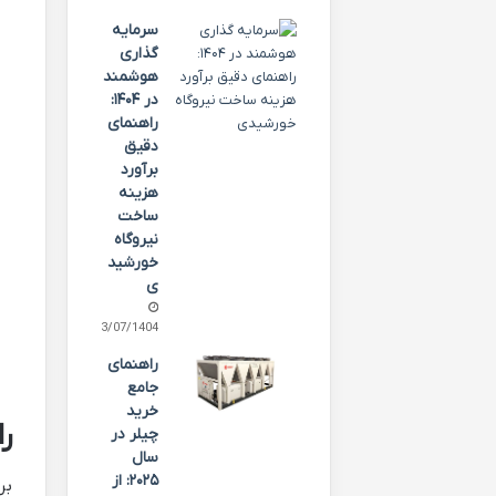
سرمایه
گذاری
هوشمند
در ۱۴۰۴:
راهنمای
دقیق
برآورد
هزینه
ساخت
نیروگاه
خورشید
ی
13/07/1404
راهنمای
جامع
خرید
ر
چیلر در
سال
۲۰۲۵: از
بر