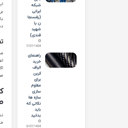
ای
شبکه
بر
ایرانی
(رفسنجا
با
ن یا
دم
شهید
قندی)
ت
27/07/1404
مد
راهنمای
اغ
خرید
الیاف
اگ
کربن
صن
برای
مقاوم
ک
سازی
سازه ها؛
ص
نکاتی که
باید
تن
بدانید
خل
23/07/1404