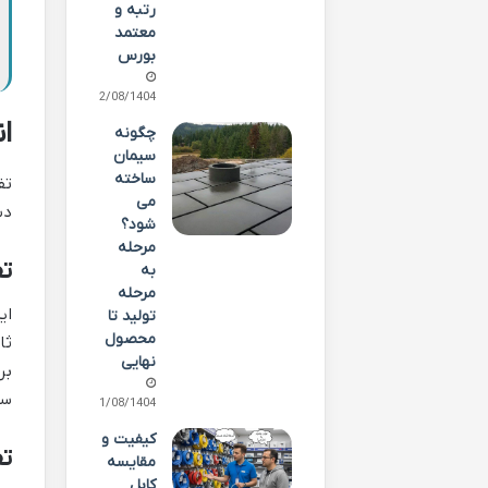
رتبه و
معتمد
بورس
22/08/1404
ا
چگونه
سیمان
ساخته
تف
می
دس
شود؟
مرحله
ت
به
مرحله
ای
تولید تا
محصول
ثا
نهایی
بر
سی
21/08/1404
کیفیت و
ت
مقایسه
کابل