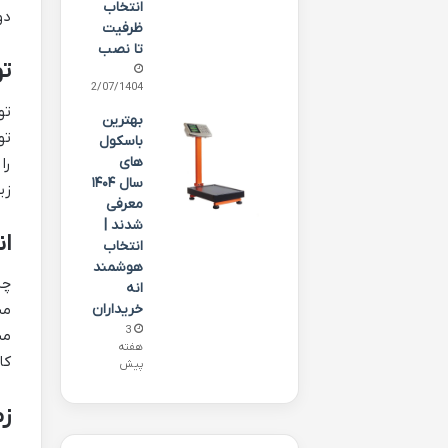
انتخاب
دو
ظرفیت
تا نصب
تو
12/07/1404
تو
بهترین
باسکول
های
سال ۱۴۰۴
زی
معرفی
شدند |
ا
انتخاب
هوشمند
انه
خریداران
3
می
هفته
کا
پیش
زم