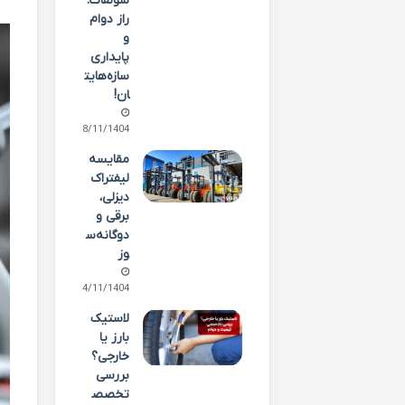
سولفات:
راز دوام
و
پایداری
سازه‌هایت
ان!
28/11/1404
مقایسه
لیفتراک
دیزلی،
برقی و
دوگانه‌س
وز
14/11/1404
لاستیک
بارز یا
خارجی؟
بررسی
تخصص