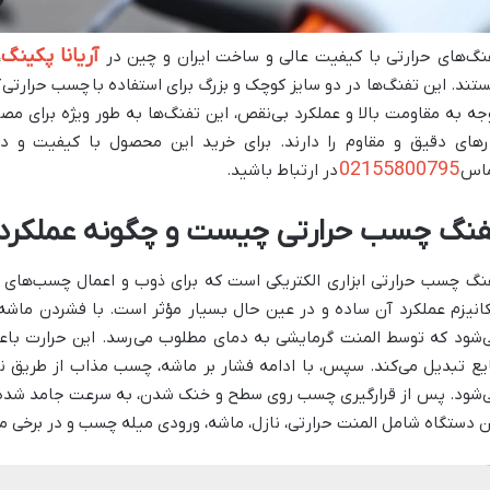
آریانا پکینگ
نگ‌های حرارتی با کیفیت عالی و ساخت ایران و چین در
،
تند. این تفنگ‌ها در دو سایز کوچک و بزرگ برای استفاده با
چسب‌ حرارتی
ک
جه به مقاومت بالا و عملکرد بی‌نقص، این تفنگ‌ها به طور ویژه برای مص
رهای دقیق و مقاوم را دارند. برای خرید این محصول با کیفیت و دری
02155800795
اس
در ارتباط باشید.
فنگ چسب حرارتی چیست و چگونه عملکردی
نگ چسب حرارتی ابزاری الکتریکی است که برای ذوب و اعمال چسب‌های 
انیزم عملکرد آن ساده و در عین حال بسیار مؤثر است. با فشردن ماش
‌شود که توسط المنت گرمایشی به دمای مطلوب می‌رسد. این حرارت ب
یع تبدیل می‌کند. سپس، با ادامه فشار بر ماشه، چسب مذاب از طریق ن
‌شود. پس از قرارگیری چسب روی سطح و خنک شدن، به سرعت جامد شده و
ن دستگاه شامل المنت حرارتی، نازل، ماشه، ورودی میله چسب و در برخی مد