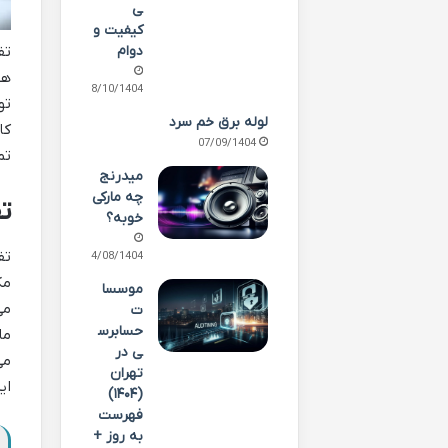
ی
کیفیت و
تف
دوام
هس
08/10/1404
تو
لوله برق خم سرد
کا
07/09/1404
تم
میدرنج
چه مارکی
ت
خوبه؟
تف
24/08/1404
مک
موسسا
می
ت
حسابرس
ما
ی در
می
تهران
ای
(۱۴۰۴)
فهرست
به روز +