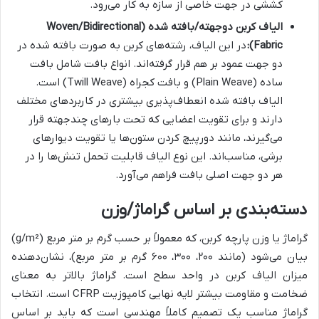
کششی در جهت خاصی از سازه به کار می‌رود.
الیاف کربن دو‌جهته/بافته شده (Woven/Bidirectional
Fabric):
در این الیاف، رشته‌های کربن به صورت بافته شده در
دو جهت عمود بر هم قرار گرفته‌اند. انواع بافت شامل بافت
ساده (Plain Weave) و بافت کجراه (Twill Weave) است.
الیاف بافته شده انعطاف‌پذیری بیشتری در کاربردهای مختلف
دارند و برای تقویت اعضایی که تحت بارهای چندجهته قرار
می‌گیرند، مانند دورپیچ کردن ستون‌ها یا تقویت دیوارهای
برشی، مناسب‌اند. این نوع الیاف قابلیت تحمل تنش‌ها را در
هر دو جهت اصلی بافت فراهم می‌آورد.
دسته‌بندی بر اساس گراماژ/وزن
گراماژ یا وزن پارچه کربن، که معمولاً بر حسب گرم بر متر مربع (g/m²)
بیان می‌شود (مانند ۲۰۰، ۳۰۰، ۶۰۰ گرم بر متر مربع)، نشان‌دهنده
میزان الیاف کربن در واحد سطح است. گراماژ بالاتر به معنای
ضخامت و مقاومت بیشتر لایه نهایی کامپوزیت CFRP است. انتخاب
گراماژ مناسب یک تصمیم کاملاً مهندسی است که باید بر اساس