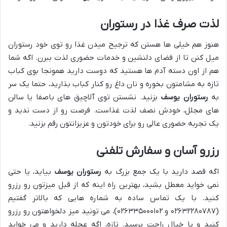
لذت صرف غذا در رستوران
هنوز هم خیلی ها هستن که ترجیح میدن غذا رو توی خود رستوران
میل کنن تا از فضای دلنشین و خدمات حضوری لذت ببرن. اگه شما
هم از اون دسته آدم ها هستید که دوست دارید همونجا بوی کباب
تازه به مشامتون بخوره و نان داغ رو کنار کباب بذارید، حتما یک سر
به
رستوران یوسف
بزنید. نشستن توی آلاچیق های باصفا یا سالن
های مجلل، خودش نصف لذت غذاست. فرصت رو از دست ندید و
یک تجربه حضوری عالی رو برای خودتون و عزیزانتون رقم بزنید.
رزرو آسان و سفارش تلفنی
اگه قصد دارید با یک جمع بزرگ به
رستوران یوسف
بیاید، یا حتی
نمی خواید معطل بشید، بهترین راه اینه که از قبل میزتون رو رزرو
کنید. با یک تماس ساده به شماره هایی که بالاتر گفتیم
(۰۲۶۳۲۲۸۰۷۸۷ و ۰۲۶۳۳۵۰۰۰۱۰۲)، می تونید میز دلخواهتون رو رزرو
کنید و با خیال راحت برسید. تازه، اگه عجله دارید و می خواید