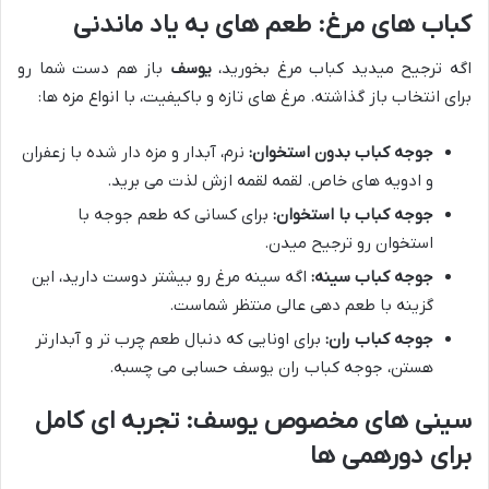
کباب های مرغ: طعم های به یاد ماندنی
اگه ترجیح میدید کباب مرغ بخورید،
یوسف
باز هم دست شما رو
برای انتخاب باز گذاشته. مرغ های تازه و باکیفیت، با انواع مزه ها:
جوجه کباب بدون استخوان:
نرم، آبدار و مزه دار شده با زعفران
و ادویه های خاص. لقمه لقمه ازش لذت می برید.
جوجه کباب با استخوان:
برای کسانی که طعم جوجه با
استخوان رو ترجیح میدن.
جوجه کباب سینه:
اگه سینه مرغ رو بیشتر دوست دارید، این
گزینه با طعم دهی عالی منتظر شماست.
جوجه کباب ران:
برای اونایی که دنبال طعم چرب تر و آبدارتر
هستن، جوجه کباب ران یوسف حسابی می چسبه.
سینی های مخصوص یوسف: تجربه ای کامل
برای دورهمی ها