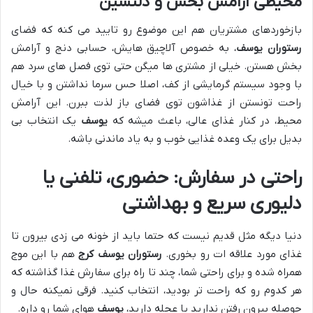
محیطی آرامش بخش و دلنشین
بازخوردهای مشتریان هم این موضوع رو تایید می کنه که فضای
رستوران یوسف
، به خصوص آلاچیق هایش، حسابی دنج و آرامش
بخش هستن. خیلی از مشتری ها میگن حتی توی فصل های سرد هم
با وجود سیستم گرمایشی از کف، اصلا حس سرما نداشتن و با خیال
راحت تونستن از غذاشون توی فضای باز لذت ببرن. این آرامش
محیط، در کنار غذای عالی، باعث میشه که
یوسف
یک انتخاب بی
بدیل برای یک وعده غذایی خوب و به یاد ماندنی باشه.
راحتی در سفارش: حضوری، تلفنی یا
دلیوری سریع و بهداشتی
دنیا دیگه مثل قدیم نیست که حتما باید از خونه می زدی بیرون تا
غذای مورد علاقه ات رو بخوری.
رستوران یوسف کرج
هم با این موج
همراه شده و برای راحتی شما، چند تا راه برای سفارش غذا گذاشته که
هر کدوم رو که راحت تر بودید، انتخاب کنید. فرقی نمیکنه حال و
حوصله بیرون رفتن ندارید یا عجله دارید،
یوسف
هوای شما رو داره.