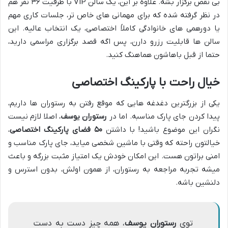
بی نقص برگزار بشه. علاوه بر این، یک سالن VIP با ظرفیت ۳۶ نفر هم
در نظر گرفته شده که برای مهمانی های خاص تر، جلسات کاری مهم
یا دورهمی های خانوادگی کاملاً اختصاصی، یک انتخاب عالیه. این
سالن ها قابلیت رزرو دارن، پس اگه قصد برگزاری مراسمی دارید،
حتما از قبل باهاشون هماهنگ کنید.
خیال راحت با پارکینگ اختصاصی
یکی از بزرگترین دغدغه هایی که موقع رفتن به رستوران ها داریم،
پیدا کردن جای پارک مناسبه. اما در
رستوران یوسف
، اصلا لازم نیست
نگران این موضوع باشید! با داشتن
۵۰ فضای پارکینگ اختصاصی
،
خیالتون راحته که وقتی با ماشین شخصی میاید، جای پارک مناسب و
امنی براتون هست. این امکان خودش یک امتیاز مثبت بزرگه و باعث
میشه تجربه مراجعه به رستوران، از همون اولش، بدون استرس و
دلنشین باشه.
توی
رستوران یوسف
، همه چیز دست به دست