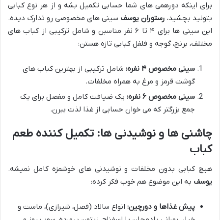
برای اینکه دورهمی های شما حسابی تکمیل بشه و از هر نوع کبابی
بتونید بچشید،
رستوران یوسف
سینی های مخصوصی رو تدارک دیده.
این سینی ها برای ۴ تا ۶ نفر مناسبن و شامل ترکیبی از کباب های
مختلف، برنج، گوجه و فلفل کبابی تازه هستن:
سینی مخصوص ۴ نفره:
شامل ترکیبی از بهترین کباب های
گوشت قرمز و مرغ به همراه مخلفات.
سینی مخصوص ۶ نفره:
یک ضیافت کامل و مفصل برای یک
جمع بزرگتر که می خوان حسابی از غذا لذت ببرن.
چاشنی ها و نوشیدنی ها: تکمیل کننده طعم
کباب
هیچ کبابی بدون مخلفات و نوشیدنی های خوشمزه کامل نمیشه.
یوسف
به این موضوع هم خوب فکر کرده:
پیش غذاها و دورچین:
انواع سالاد (فصل، شیرازی)، ماست و
خیار، بورانی بادمجان یا اسفناج، زیتون پرورده، سوپ روز و