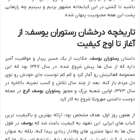
باشید تا گشتی در این کبابخانه مشهور بزنیم و ببینیم چه رازهایی
پشت این همه محبوبیت پنهان شده.
تاریخچه درخشان رستوران یوسف: از
آغاز تا اوج کیفیت
داستان
رستوران یوسف
، حکایت از یک مسیر پربار و موفقیت آمیز
داره که از سال ها پیش شروع شده. در سال ۱۳۶۷ بود که این
مجموعه فعالیتش رو آغاز کرد و کم کم تونست جای خودش رو توی
دل مردم باز کنه. بعد از چند سال تلاش و کسب تجربه، بالاخره در
سال ۱۳۷۳، اولین شعبه بزرگ و مجهز
رستوران یوسف کرج
در محله
دوست داشتنی مهرویلا شروع به کار کرد.
از همون روز اول، هدف مشخص بود: ارائه بهترین و باکیفیت ترین
کباب های ایرانی. این تعهد به کیفیت باعث شد که
یوسف
در طول
سال ها نه تنها مشتری های وفادار زیادی پیدا کنه، بلکه به عنوان
نمادی از کباب اصیل در کرج شناخته بشه. یادتونه اون سال ها که