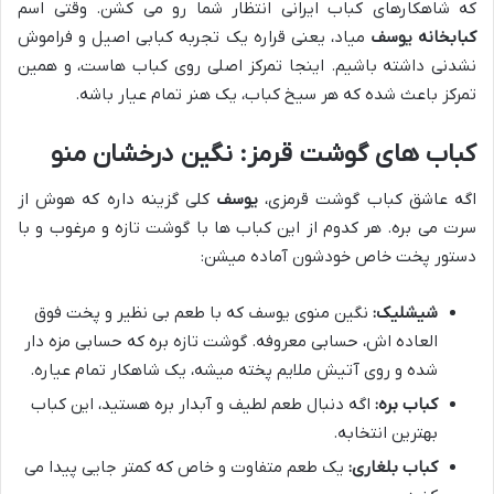
که شاهکارهای کباب ایرانی انتظار شما رو می کشن. وقتی اسم
کبابخانه یوسف
میاد، یعنی قراره یک تجربه کبابی اصیل و فراموش
نشدنی داشته باشیم. اینجا تمرکز اصلی روی کباب هاست، و همین
تمرکز باعث شده که هر سیخ کباب، یک هنر تمام عیار باشه.
کباب های گوشت قرمز: نگین درخشان منو
اگه عاشق کباب گوشت قرمزی،
یوسف
کلی گزینه داره که هوش از
سرت می بره. هر کدوم از این کباب ها با گوشت تازه و مرغوب و با
دستور پخت خاص خودشون آماده میشن:
شیشلیک:
نگین منوی یوسف که با طعم بی نظیر و پخت فوق
العاده اش، حسابی معروفه. گوشت تازه بره که حسابی مزه دار
شده و روی آتیش ملایم پخته میشه، یک شاهکار تمام عیاره.
کباب بره:
اگه دنبال طعم لطیف و آبدار بره هستید، این کباب
بهترین انتخابه.
کباب بلغاری:
یک طعم متفاوت و خاص که کمتر جایی پیدا می