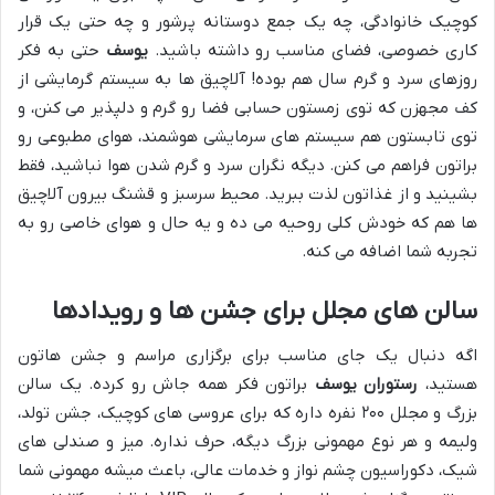
کوچیک خانوادگی، چه یک جمع دوستانه پرشور و چه حتی یک قرار
کاری خصوصی، فضای مناسب رو داشته باشید.
یوسف
حتی به فکر
روزهای سرد و گرم سال هم بوده! آلاچیق ها به سیستم گرمایشی از
کف مجهزن که توی زمستون حسابی فضا رو گرم و دلپذیر می کنن، و
توی تابستون هم سیستم های سرمایشی هوشمند، هوای مطبوعی رو
براتون فراهم می کنن. دیگه نگران سرد و گرم شدن هوا نباشید، فقط
بشینید و از غذاتون لذت ببرید. محیط سرسبز و قشنگ بیرون آلاچیق
ها هم که خودش کلی روحیه می ده و یه حال و هوای خاصی رو به
تجربه شما اضافه می کنه.
سالن های مجلل برای جشن ها و رویدادها
اگه دنبال یک جای مناسب برای برگزاری مراسم و جشن هاتون
هستید،
رستوران یوسف
براتون فکر همه جاش رو کرده. یک سالن
بزرگ و مجلل ۲۰۰ نفره داره که برای عروسی های کوچیک، جشن تولد،
ولیمه و هر نوع مهمونی بزرگ دیگه، حرف نداره. میز و صندلی های
شیک، دکوراسیون چشم نواز و خدمات عالی، باعث میشه مهمونی شما