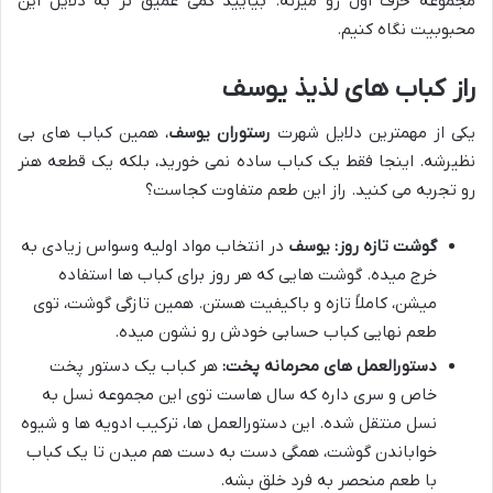
مجموعه حرف اول رو میزنه. بیایید کمی عمیق تر به دلایل این
محبوبیت نگاه کنیم.
راز کباب های لذیذ یوسف
یکی از مهمترین دلایل شهرت
رستوران یوسف
، همین کباب های بی
نظیرشه. اینجا فقط یک کباب ساده نمی خورید، بلکه یک قطعه هنر
رو تجربه می کنید. راز این طعم متفاوت کجاست؟
گوشت تازه روز:
یوسف
در انتخاب مواد اولیه وسواس زیادی به
خرج میده. گوشت هایی که هر روز برای کباب ها استفاده
میشن، کاملاً تازه و باکیفیت هستن. همین تازگی گوشت، توی
طعم نهایی کباب حسابی خودش رو نشون میده.
دستورالعمل های محرمانه پخت:
هر کباب یک دستور پخت
خاص و سری داره که سال هاست توی این مجموعه نسل به
نسل منتقل شده. این دستورالعمل ها، ترکیب ادویه ها و شیوه
خواباندن گوشت، همگی دست به دست هم میدن تا یک کباب
با طعم منحصر به فرد خلق بشه.