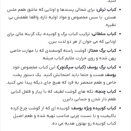
کنید.
کباب ترش:
برای شمالی پسندها و اونایی که عاشق طعم ملس
هستن. با سس مخصوص و مواد اولیه تازه، واقعا طعمش بی
نظیره.
کباب سلطانی:
ترکیب کباب برگ و کوبیده، یک گزینه عالی برای
اونایی که می خوان از هر دو لذت ببرن.
کباب برگ ممتاز:
گوشت راسته گوسفندی که با مهارت خاصی
پهن شده و روی حرارت ملایم کباب میشه.
کباب برگ یوسف (کباب سیگنچر):
این کباب مخصوص خود
یوسف
هست و حتما باید امتحانش کنید. یک دستور پخت
خاص و طعم منحصر به فرد که هیچ جای دیگه پیدا نمی کنید.
کباب چنجه:
تکه های گوشت لطیف که با پیاز و فلفل کبابی
طعم دار شدن و حسابی دلبرن.
کباب کوبیده ویژه یوسف:
کوبیده ای که از گوشت چرخ کرده
باکیفیت و با نسبت چربی مناسب تهیه شده و طعم اصیل
کباب کوبیده رو بهتون هدیه می ده.