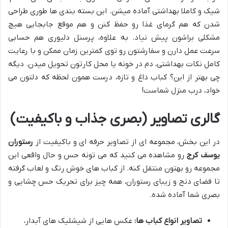
شیک و کاملا بهداشتی آماده میشن. این بسته بندی ها طوری طراحی
شدن که هم گرمای غذا رو حفظ کنن و هم موقع جابجایی هیچ
مشکلی براشون پیش نیاد. به علاوه، پرسنل دلیوری هم حسابی
سرعت عمل دارن و سفارشتون رو توی کمترین زمان ممکن و با رعایت
کامل نکات بهداشتی، دم در خونه یا محل کارتون تحویل میدن. دیگه
چی بهتر از این؟ کباب داغ و تازه، درست همون لحظه که دلتون می
خواد، درب منزل شماست!
گالری تصاویر (بصری جذاب و باکیفیت)
در این بخش، مجموعه ای از تصاویر حرفه ای و باکیفیت از
رستوران
یوسف کرج
رو مشاهده می کنید که می تونه حس و حال واقعی این
مجموعه رو بهتون منتقل کنه. از کباب های خوش رنگ و لعاب گرفته
تا فضای دنج و زیبای رستوران، همه چیز برای تحریک حس چشایی و
بصری شما آماده شده.
تصاویر انواع کباب ها:
عکس هایی از شیشلیک های آبدار،