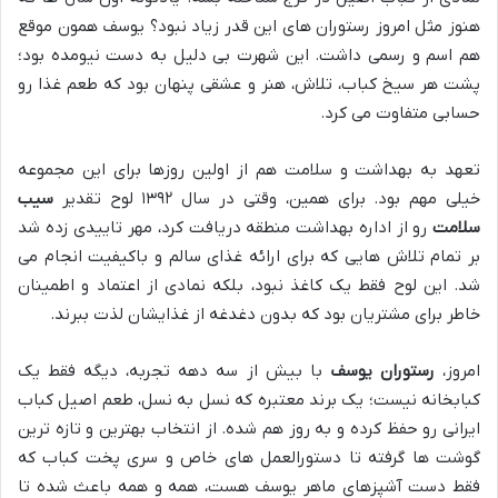
هنوز مثل امروز رستوران های این قدر زیاد نبود؟ یوسف همون موقع
هم اسم و رسمی داشت. این شهرت بی دلیل به دست نیومده بود؛
پشت هر سیخ کباب، تلاش، هنر و عشقی پنهان بود که طعم غذا رو
حسابی متفاوت می کرد.
تعهد به بهداشت و سلامت هم از اولین روزها برای این مجموعه
خیلی مهم بود. برای همین، وقتی در سال ۱۳۹۲ لوح تقدیر
سیب
سلامت
رو از اداره بهداشت منطقه دریافت کرد، مهر تاییدی زده شد
بر تمام تلاش هایی که برای ارائه غذای سالم و باکیفیت انجام می
شد. این لوح فقط یک کاغذ نبود، بلکه نمادی از اعتماد و اطمینان
خاطر برای مشتریان بود که بدون دغدغه از غذایشان لذت ببرند.
امروز،
رستوران یوسف
با بیش از سه دهه تجربه، دیگه فقط یک
کبابخانه نیست؛ یک برند معتبره که نسل به نسل، طعم اصیل کباب
ایرانی رو حفظ کرده و به روز هم شده. از انتخاب بهترین و تازه ترین
گوشت ها گرفته تا دستورالعمل های خاص و سری پخت کباب که
فقط دست آشپزهای ماهر یوسف هست، همه و همه باعث شده تا