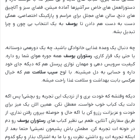
دستورالعمل های خاص سرآشپزها آماده میشن، فضای سبز و آلاچیق
های دنج، سالن های مجلل برای مراسم و پارکینگ اختصاصی، همگی
دست به دست هم دادن تا
یوسف
به یک انتخاب بی چون و چرا
تبدیل بشه.
چه دنبال یک وعده غذایی خانوادگی باشید، چه یک دورهمی دوستانه،
یا حتی یک قرار کاری،
رستوران یوسف
همه جوره هوای شما رو داره.
کیفیت سرویس دهی و مهمان نوازی پرسنل هم که دیگه جای خود
داره و حسابی به دل میشینه. با لوح
سیب سلامت
هم که خیال
هرکسی بابت بهداشت و سلامت غذا راحت میشه.
دیگه وقتشه که خودت بری و از نزدیک این تجربه رو بچشی! پس اگه
دلت یک کباب خوب خواست، معطل نکن. همین الان یک میز برای
خودت و عزیزانت رزرو کن یا اگه حال و حوصله بیرون رفتن نداری، از
طریق سفارش آنلاین، طعم بی نظیر کباب های
رستوران یوسف
رو دم
در خونه ات تجربه کن. مطمئن باش پشیمون نمیشی! حتما بعد از
اینکه تجربه ات رو داشتی، نظرت رو با ما به اشتراک بذار و بگو کدوم