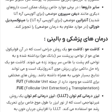
سایر داروها :
در برخی موارد خاص پزشک ممکن است داروهای
دیگری مانند
دیفن سیپرون
موضعی (برای آلوپسی آره آتا
شدید)
آنترالین
موضعی (برای آلوپسی آره آتا) یا
مینوکسیدیل
خوراکی
(در موارد مقاوم به درمان موضعی) را تجویز کند.
درمان های پزشکی و بالینی :
کاشت مو : کاشت مو
یک روش جراحی است که در آن فولیکول
های مو از نواحی پرپشت سر (بانک مو) برداشته شده و به
نواحی کم پشت یا طاس سر پیوند زده می شوند. کاشت مو یک
راه حل دائمی برای ریزش موی آندروژنیک است و می تواند
نتایج بسیار خوبی به همراه داشته باشد. روش های مختلفی
برای کاشت مو وجود دارد از جمله
(Follicular Unit
FUT
Transplantation) و
(Follicular Unit Extraction).
FUE
لیزر درمانی کم توان
(LLLT)
: لیزر درمانی کم توان
یک روش
غیرتهاجمی است که از نور لیزر با طول موج خاص برای تحریک
رشد مو استفاده می کند. LLLT با افزایش جریان خون به