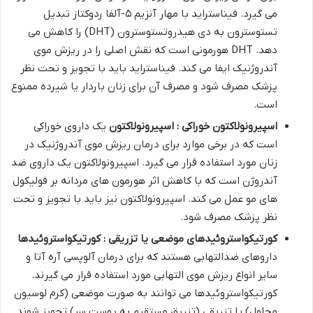
می گیرد. فیناستراید با مهار آنزیم ۵-آلفا ردوکتاز تبدیل
تستوسترون به دی هیدروتستوسترون (DHT) را کاهش می
دهد. DHT هورمونی است که نقش اصلی را در ریزش موی
آندروژنیک ایفا می کند. فیناستراید باید با تجویز و تحت نظر
پزشک مصرف شود و مصرف آن برای زنان باردار یا شیرده ممنوع
است.
اسپیرونولاکتون خوراکی : اسپیرونولاکتون
یک داروی خوراکی
است که در برخی موارد برای درمان ریزش موی آندروژنیک در
زنان مورد استفاده قرار می گیرد. اسپیرونولاکتون یک داروی ضد
آندروژن است که با کاهش اثر هورمون های مردانه بر فولیکول
های مو عمل می کند. اسپیرونولاکتون نیز باید با تجویز و تحت
نظر پزشک مصرف شود.
کورتیکواستروئیدهای موضعی یا تزریقی : کورتیکواستروئیدها
داروهای ضدالتهابی هستند که برای درمان آلوپسی آره آتا و
سایر انواع ریزش موی التهابی مورد استفاده قرار می گیرند.
کورتیکواستروئیدها می توانند به صورت موضعی (کرم لوسیون
محلول) یا تزریقی (تزریق مستقیم به پوست سر) تجویز شوند.