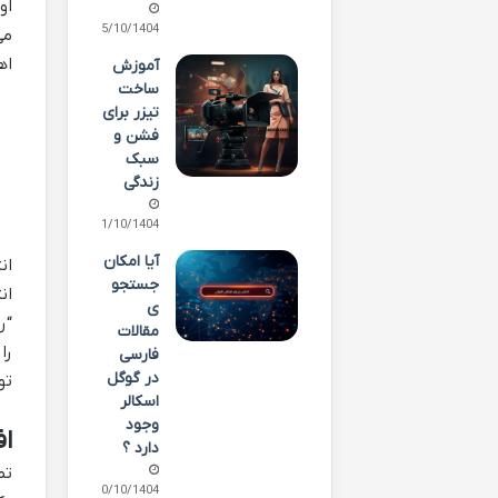
25/10/1404
می
اه
آموزش
ساخت
تیزر برای
فشن و
سبک
زندگی
21/10/1404
آیا امکان
جستجو
ان
ی
“ر
مقالات
را
فارسی
در گوگل
تو
اسکالر
وجود
ا
دارد ؟
20/10/1404