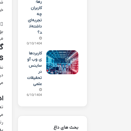
رها؛
شم
کاربران
خو
چه
تجربه‌ای
داشته‌ان
به
د؟
می
10/10/1404
کاربردها
)
ی وب آو
ساینس
نظ
در
در
تحقیقات
می
علمی
06/10/1404
اه
تع
رت
بحث های داغ
به