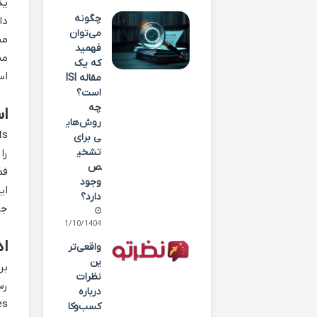
یک
چگونه
دا
می‌توان
من
فهمید
من
که یک
اس
مقاله ISI
است؟
چه
استف
روش‌های
ی برای
تشخی
را
ص
فص
وجود
ای
دارد؟
جل
11/10/1404
اد
واقعی‌تر
ین
نظرات
درباره
کسب‌وکا