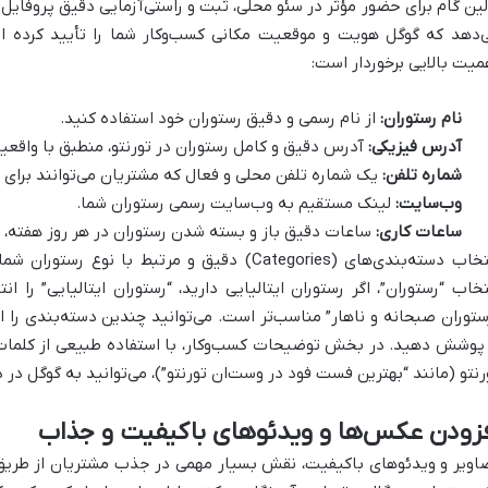
‌دهد که گوگل هویت و موقعیت مکانی کسب‌وکار شما را تأیید کرده ا
میت بالایی برخوردار است:
نام رستوران:
از نام رسمی و دقیق رستوران خود استفاده کنید.
آدرس فیزیکی:
آدرس دقیق و کامل رستوران در تورنتو، منطبق با واقعی
شماره تلفن:
یک شماره تلفن محلی و فعال که مشتریان می‌توانند برای ر
وب‌سایت:
لینک مستقیم به وب‌سایت رسمی رستوران شما.
ساعات کاری:
ساعات دقیق باز و بسته شدن رستوران در هر روز هفته، ا
انتخاب دسته‌بندی‌های (Categories) دقیق و مرتبط ب
تخاب “رستوران”، اگر رستوران ایتالیایی دارید، “رستوران ایتالیایی” را ا
ستوران صبحانه و ناهار” مناسب‌تر است. می‌توانید چندین دسته‌بندی را
 پوشش دهید. در بخش توضیحات کسب‌وکار، با استفاده طبیعی از کلمات
رنتو (مانند “بهترین فست فود در وست‌ان تورنتو”)، می‌توانید به گوگل در
فزودن عکس‌ها و ویدئوهای باکیفیت و جذاب