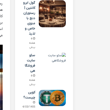
گول ابرو
رس
کانتین |
رستوران
کا
دنج با
بر
منوی
خاص و
اس
لذیذ
می
4
هفته
پیش
سئو
سایت
فروشگا
هی
4
هفته
پیش
کوین
چیست؟
24/03/1405