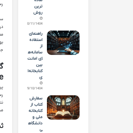
ساده
رس
ترین
روش
سئ
20/11/1404
راهنمای
مع
استفاده
از
جس
سامانه‌ه
ای امانت
بین
کتابخانه‌ا
le
ی
29/10/1404
رس
سفارش
نت
کتاب از
مش
کتابخانه
ملی و
دانشگاه
ثبت
ی