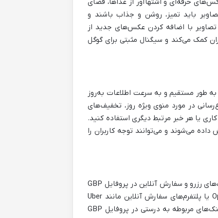
س‌های حرفه‌ای و اشتهاآور از غذاها، فضای
تصاویر باید تمیز، روشن و جذاب باشند و
 تصاویر با اضافه کردن عکس‌های جدید از
ن کمک می‌کند و سیگنال مثبتی برای گوگل
به شما امکان می‌دهد به طور مستقیم و به سرعت اطلاعات به‌روز
ع‌رسانی در مورد منوی ویژه روز، تخفیف‌های
ری یا هر خبر مرتبط دیگری استفاده کنید.
اده می‌شوند و می‌توانند توجه کاربران را
برای کاهش اصطکاک و تسهیل فرآیند مشتری‌مداری، ادغام مستقیم قابلیت‌های رزرو و سفارش آنلاین در پروفایل GBP
رستوران شما ضروری است. اگر با پلتفرم‌های محبوب رزرو مانند OpenTable یا پلتفرم‌های سفارش آنلاین مانند Uber
Eats، SkipTheDishes یا DoorDash همکاری می‌کنید، مطمئن شوید که لینک‌های مربوطه به درستی در پروفایل GBP