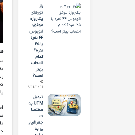
راز
تورهای
یک‌روزه
موفق:
اتوبوس
۴۴ نفره
یا ۲۵
س
نفره؟
کدام
سئ
انتخاب
بهتر
است؟
رت
کس
25/11/1404
یا
تبدیل
UTM به
مختصا
هس
ت
جغرافیای
دا
ی به
جس