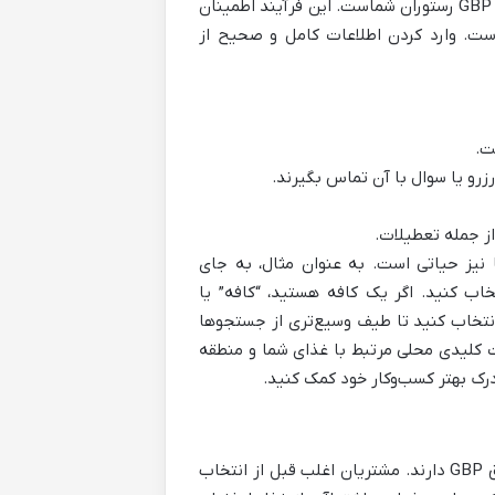
اولین گام برای حضور مؤثر در سئو محلی، ثبت و راستی‌آزمایی دقیق پروفایل GBP رستوران شماست. این فرآیند اطمینان
ست. وارد کردن اطلاعات کامل و صحیح از
ت.
زرو یا سوال با آن تماس بگیرند.
ز جمله تعطیلات.
ا نوع رستوران شما نیز حیاتی است. به عنوان مثال، به جای
نتخاب کنید. اگر یک کافه هستید، “کافه” یا
 انتخاب کنید تا طیف وسیع‌تری از جستجوها
 کلیدی محلی مرتبط با غذای شما و منطقه
 درک بهتر کسب‌وکار خود کمک کنید.
تصاویر و ویدئوهای باکیفیت، نقش بسیار مهمی در جذب مشتریان از طریق GBP دارند. مشتریان اغلب قبل از انتخاب