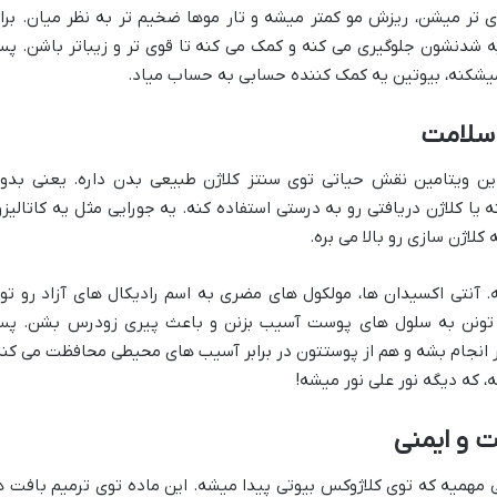
ی تر میشن، ریزش مو کمتر میشه و تار موها ضخیم تر به نظر میان. برا
ایه شدنشون جلوگیری می کنه و کمک می کنه تا قوی تر و زیباتر باشن. پ
میشکنه، بیوتین یه کمک کننده حسابی به حساب میاد.
نیست! این ویتامین نقش حیاتی توی سنتز کلاژن طبیعی بدن داره. یعنی بدو
لید کنه یا کلاژن دریافتی رو به درستی استفاده کنه. یه جورایی مثل یه کاتالیزو
اژن سازی رو بالا می بره.
 اکسیدان قویه. آنتی اکسیدان ها، مولکول های مضری به اسم رادیکال های آزاد رو تو
ی تونن به سلول های پوست آسیب بزنن و باعث پیری زودرس بشن. پ
زی بهتر انجام بشه و هم از پوستتون در برابر آسیب های محیطی محافظت می کنه
، که دیگه نور علی نور میشه!
 و ایمنی
ی مهمیه که توی کلاژوکس بیوتی پیدا میشه. این ماده توی ترمیم بافت ه