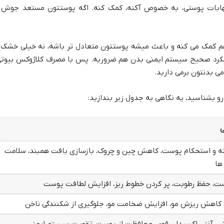
هابات پوستی، به خصوص آکنه، کمک کنه. اگه پوستتون مستعد جوش 
هم کمک می کنه و باعث میشه پوستتون متعادل تر باشه، نه خیلی خشک 
عملکرد صحیح سیستم ایمنی بدن هم ضروریه. پس با مصرف کلاژوکس بیوتی
می بدنتون برمی دارید.
رو بشناسید، یه نگاهی به جدول زیر بندازید:
ی
ته و استحکام پوست، کاهش چین و چروک، بازسازی بافت همبند، سلامت
ها
ست، حفظ رطوبت، پر کردن خطوط ریز، افزایش لطافت پوست
 کاهش ریزش مو، افزایش ضخامت مو، جلوگیری از شکنندگی ناخن
اژن، آنتی اکسیدان قوی، محافظت از پوست، تقویت سیستم ایمنی