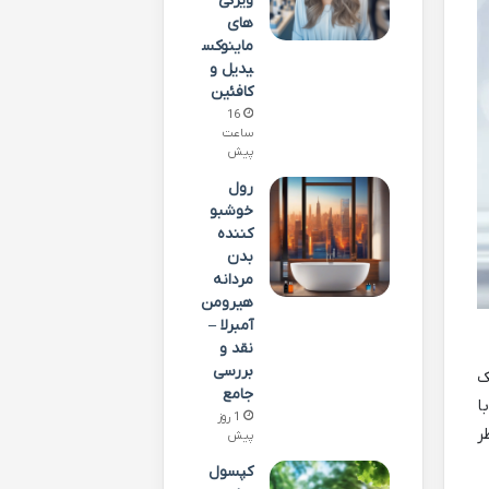
ویژگی
های
ماینوکس
یدیل و
کافئین
16
ساعت
پیش
رول
خوشبو
کننده
بدن
مردانه
هیرومن
آمبرلا –
نقد و
بررسی
تین، ویتامین C و زینک
جامع
ا
1 روز
ر
پیش
کپسول