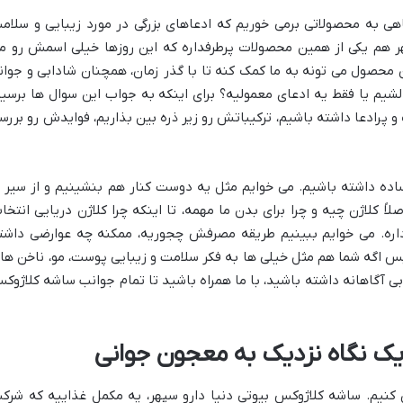
اهی به محصولاتی برمی خوریم که ادعاهای بزرگی در مورد زیبایی و سلام
هر هم یکی از همین محصولات پرطرفداره که این روزها خیلی اسمش رو م
ین محصول می تونه به ما کمک کنه تا با گذر زمان، همچنان شادابی و جوان
شیم یا فقط یه ادعای معمولیه؟ برای اینکه به جواب این سوال ها برسیم
 پرادعا داشته باشیم، ترکیباتش رو زیر ذره بین بذاریم، فوایدش رو بررس
اده داشته باشیم. می خوایم مثل یه دوست کنار هم بنشینیم و از سیر ت
لاً کلاژن چیه و چرا برای بدن ما مهمه، تا اینکه چرا کلاژن دریایی انتخا
داره. می خوایم ببینیم طریقه مصرفش چجوریه، ممکنه چه عوارضی داشت
ه. پس اگه شما هم مثل خیلی ها به فکر سلامت و زیبایی پوست، مو، ناخن ها 
 آگاهانه داشته باشید، با ما همراه باشید تا تمام جوانب ساشه کلاژوک
 نگاه نزدیک به معجون جوانی
ن کنیم. ساشه کلاژوکس بیوتی دنیا دارو سپهر، یه مکمل غذاییه که شرک