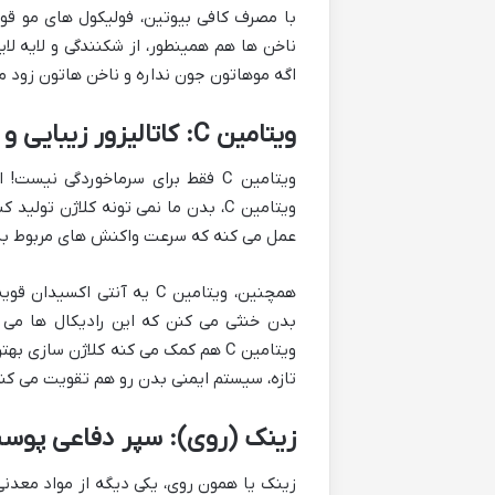
با مصرف کافی بیوتین، فولیکول های مو قو
ناخن ها هم همینطور، از شکنندگی و لایه ل
اگه موهاتون جون نداره و ناخن هاتون زود 
ویتامین C: کاتالیزور زیبایی و سلامت
ویتامین C فقط برای سرماخوردگی 
ویتامین C، بدن ما نمی تونه کلاژن تو
عمل می کنه که سرعت واکنش های مربوط به کل
همچنین، ویتامین C یه آنتی
بدن خنثی می کنن که این رادیکال ها م
ویتامین C هم کمک می کنه کلاژن سا
تازه، سیستم ایمنی بدن رو هم تقویت می کنه
زینک (روی): سپر دفاعی پوست
زینک یا همون روی، یکی دیگه از مواد معدن