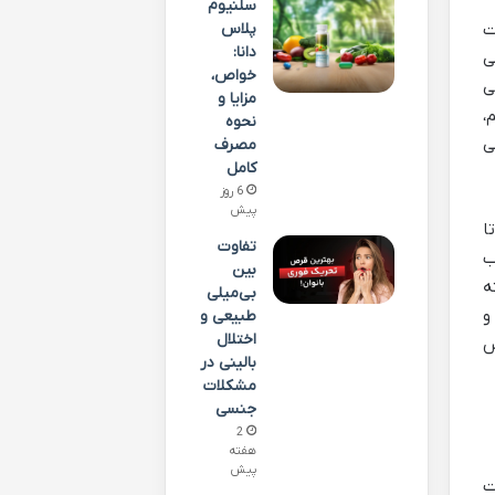
سلنیوم
پلاس
ت
دانا:
ی
خواص،
ی
مزایا و
،
نحوه
ی
مصرف
کامل
6 روز
پیش
ا
تفاوت
ب
بین
ه
بی‌میلی
و
طبیعی و
اختلال
س
بالینی در
مشکلات
جنسی
2
هفته
پیش
ت