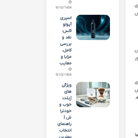
ی
09/10/1404
س
اسپری
آپولو
اکس:
نقد و
بررسی
ن
کامل،
مزایا و
ر
معایب
09/10/1404
ی
ویژگی
س
های
.
ژیلت
خوب و
خودترا
ش |
راهنمای
انتخاب
ا
بهترین