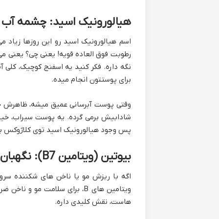
هیالورونیک اسید: چشمه آب
اسم هیالورونیک اسید رو این روزها زیاد
رطوبت فوق العاده قویه! یعنی چی؟ یعنی می
نگه داره. فکر کنید یه اسفنج کوچیک، کلی آ
برای پوستتون انجام میده.
وقتی پوست آبرسانی عمیق میشه، ظاهرش خی
شادابیش برمی گرده. یه پوست سیراب، خیلی
پس وجود هیالورونیک اسید توی کلاژوکس بیو
بیوتین (ویتامین B7): نگهبان مو و ناخن های شما
اگه با ریزش مو یا ناخن های شکننده سروکا
ویتامین های B، برای سلامت مو 
هاست، نقش کلیدی داره.