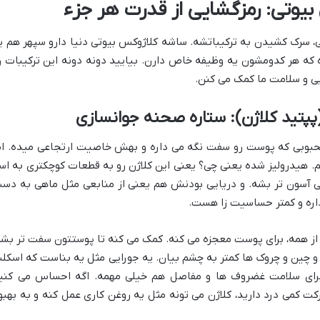
بیوتی: رمزگشایی از قدرت هر جزء
، سرک کشیدن به ترکیباتشه. ساشه کلاژوکس بیوتی دنیا دارو سپهر هم ی
که هر کدومشون یه وظیفه خاص دارن. بیایید دونه دونه این ترکیبات ر
یی و سلامت ما کمک می کنن.
پپتید کلاژن): ستاره صحنه جوانسازی
حبوبی که پوست رو سفت نگه می داره و بهش خاصیت ارتجاعی میده. ام
یم. هیدرولیز شده یعنی چی؟ یعنی این کلاژن رو به قطعات کوچکتری به اس
ی آسون تر بشه. و دریایی بودنش هم یعنی از منابعی مثل ماهی به دس
داره و کمتر حساسیت زا هست.
از همه، برای پوست معجزه می کنه. کمک می کنه تا پوستتون سفت تر بشه
و چین و چروک ها کمتر به چشم بیان. یه جورایی مثل یه بناست که اسکل
، برای سلامت غضروف ها و مفاصل هم خیلی مهمه. اگه احساس می کنی
ت کمی درد دارید، کلاژن می تونه مثل یه روغن کاری عمل کنه و به بهبو