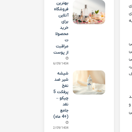
بهترین
عمولاً توی بسته های ۲۰ عددی
فروشگاه
ی
آنلاین
ه
برای
خرید
محصولا
ت
ی
مراقبت
ی
از پوست
ی
26/09/1404
،
شیشه
ف
شیر ضد
نفخ
پرفکت 5
د
چیکو –
و
نقد
جامع
ی
(+4 ماه)
22/09/1404