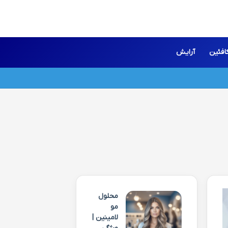
افئین
آرایش
محلول
مو
لامینین |