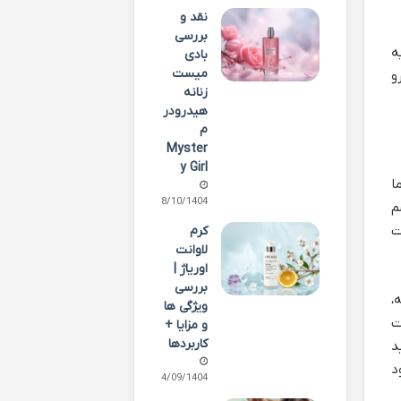
نقد و
بررسی
ه
بادی
میست
و
زنانه
هیدرودر
م
Myster
y Girl
ا
08/10/1404
م
ت
کرم
لاوانت
اوریاژ |
بررسی
،
ویژگی ها
ت
و مزایا +
کاربردها
د
د
14/09/1404