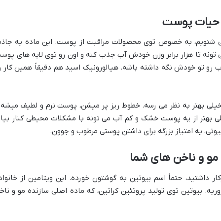
 حیات پوست
 می شنویم، به خصوص توی محصولات مراقبت از پوست. این ماده یه جاذ
 تونه تا هزار برابر وزن خودش آب جذب کنه و اون رو توی لایه های پوس
ب رو تو خودش نگه داشته باشه. هیالورونیک اسید هم دقیقاً همین کار ر
لی بهتر به نظر می رسه. خطوط ریز پر میشن، پوست نرم و لطیف میشه 
 بهتر از یه پوست خشک و کم آب می تونه با مشکلات محیطی کنار بیاد
تی، یه امتیاز بزرگه برای داشتن پوستی مرطوب و جوون.
ر داشتید، حتماً اسم بیوتین به گوشتون خورده. این ویتامین از خانواد
و ناخن ضروریه. بیوتین توی تولید پروتئین کراتین، که ماده اصلی سازنده مو و ناخ