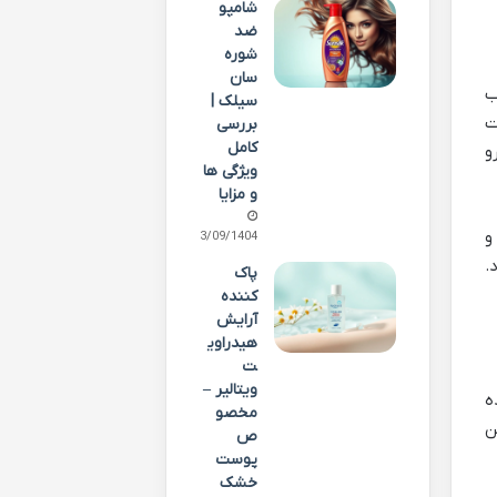
شامپو
ضد
شوره
سان
ب
سیلک |
ت
بررسی
کامل
و
ویژگی ها
و مزایا
و
13/09/1404
.
پاک
کننده
آرایش
هیدراوی
ت
ویتالیر –
ه
مخصو
ن
ص
پوست
خشک