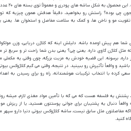
«دنیا دارو سپهر» توی ایران تولیدش می کنه. این محصول به شکل ساشه های پودری و م
جون چی بوده؟ راستش رو بخواهید، دقیقاً هدفش همون چیزیه که تو
قویت مو و ناخن ها، و کمک به سلامت مفاصل و استخوان ها. یعنی ی
ای شما هم پیش اومده باشه. دلیلش اینه که کلاژن دریایی، وزن مولکول
ه مثل کلاژن گاوی داره. یعنی چی؟ یعنی بدن شما راحت تر و سریع تر م
ز داره، برسونه. این قضیه خودش یه مزیت بزرگه، چون وقتی یه مکملی م
اشید و واقعاً تأثیرش رو ببینید. در نتیجه، وقتی می گیم کلاژوکس بیوتی
عی کرده با انتخاب ترکیبات هوشمندانه، راه رو برای رسیدن به اهدا
پشتش یه فلسفه هست که می گه با تأمین مواد مغذی لازم، میشه رون
ه واقعاً دنبال یه پشتیبان برای جوانی پوستتون هستید، یا از ریزش مو 
گه مفاصلتون مثل سابق نیست، ساشه کلاژوکس بیوتی دنیا دارو سپهر م
اه کنید.