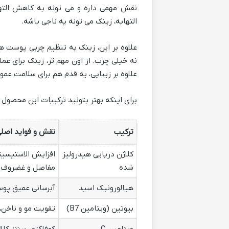
نقش مهمی داره و می تونه به کاهش الت
التهابه، زینک می تونه یه ناجی باشه.
علاوه بر این، زینک به تنظیم چربی پوست 
نه خیلی چرب. از اون مهم تر، زینک برای 
علاوه بر زیبایی، یه قدم هم برای سلامت عمو
برای اینکه بهتر بتونید ترکیبات این محصول 
ترکیب
نقش و فواید اصل
کلاژن دریایی هیدرولیز
افزایش الاستیسی
شده
مفاصل و غضروف 
هیالورونیک اسید
آبرسانی عمیق پو
بیوتین (ویتامین B7)
تقویت مو و ناخن،
ویتامین C
کوفاکتور سنتز کل