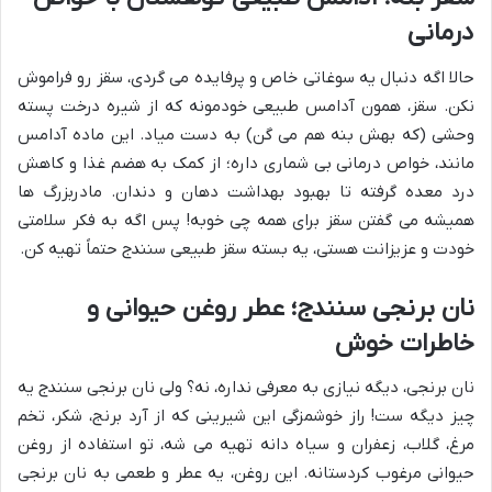
درمانی
حالا اگه دنبال یه سوغاتی خاص و پرفایده می گردی، سقز رو فراموش
نکن. سقز، همون آدامس طبیعی خودمونه که از شیره درخت پسته
وحشی (که بهش بنه هم می گن) به دست میاد. این ماده آدامس
مانند، خواص درمانی بی شماری داره؛ از کمک به هضم غذا و کاهش
درد معده گرفته تا بهبود بهداشت دهان و دندان. مادربزرگ ها
همیشه می گفتن سقز برای همه چی خوبه! پس اگه به فکر سلامتی
خودت و عزیزانت هستی، یه بسته سقز طبیعی سنندج حتماً تهیه کن.
نان برنجی سنندج؛ عطر روغن حیوانی و
خاطرات خوش
نان برنجی، دیگه نیازی به معرفی نداره، نه؟ ولی نان برنجی سنندج یه
چیز دیگه ست! راز خوشمزگی این شیرینی که از آرد برنج، شکر، تخم
مرغ، گلاب، زعفران و سیاه دانه تهیه می شه، تو استفاده از روغن
حیوانی مرغوب کردستانه. این روغن، یه عطر و طعمی به نان برنجی