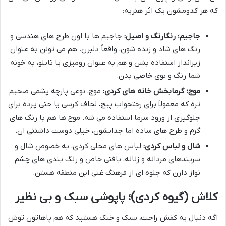
که هر کدومشون یک اثر هنریه:
جاجیم؛ رنگارنگ و اصیل:
جاجیم ها با اون طرح های هندسی و
رنگ های شاد و زنده شون، واقعاً دلبرن. هم می تونن به عنوان
زیرانداز استفاده بشن و هم به عنوان رومیزی یا تابلو، به خونه
شما رنگ و بوی خاصی بدن.
موج؛ گرمابخش خانه های کردی:
موج، نوعی پارچه پشمی ضخیم
تره که معمولاً برای رختخواب پیچ، لحاف کرسی یا حتی پرده برای
جلوگیری از ورود سرما استفاده می شه. موج ها هم با رنگ های
گرم و طرح های ساده اما جذابشون، خیلی دوست داشتنی ان.
شال و لباس کردی:
لباس های محلی کردی، به خصوص شال و
سربندهای مردانه و زنانه، بافتی خاص و رنگ بندی های چشم
نواز دارن که جلوه ای از فرهنگ غنی این منطقه هستن.
کلاش (گیوه کردی)؛ پاپوشی سبک و بی نظیر
اگه دنبال یه کفش راحت، سبک و خنک هستید که هم پاهاتون توش