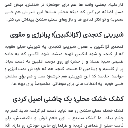
کاراملیه. بعضی وقت ها هم برای خوشمزه تر شدنش، بهش کمی
عسل اضافه می کنن که دیگه محشر میشه! این شیرینی هم خیلی
محبوبه و تو اکثر قنادی ها و بازارهای سنتی سنندج پیداش می کنی.
شیرینی کنجدی (گزانگبین)؛ پرانرژی و مقوی
کنجدی گزانگبین یا همون شیرینی کنجدی، یه شیرینی خیلی مقویه
که از کنجد و شهد انگبین تهیه میشه. شهد انگبین که یه ماده
طبیعی شبیه عسله و از حشره ای روی درخت انگبین به دست میاد،
پر از کلسیم و ویتامین D هست. کنجد هم که خودش بمب انرژی و
خواصه. خلاصه که این شیرینی، هم خوشمزه ست و هم برای سلامتی
خیلی خوبه. یه انتخاب عالی برای سوغاتی، مخصوصاً برای بچه ها.
کشک خشک محلی؛ یک چاشنی اصیل کردی
کشک خشک محلی سنندج رو هم نباید دست کم گرفت. شاید کمتر به
چشم بیاد، اما کشک سنندج با اون طعم ترش و باکیفیتش، پای
ثابت خیلی از غذاهای کردیه و طرفداران خاص خودش رو داره. اگه