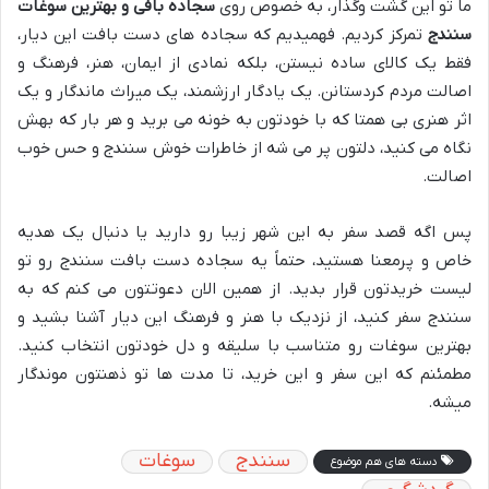
ما تو این گشت وگذار، به خصوص روی
سجاده بافی و بهترین سوغات
سنندج
تمرکز کردیم. فهمیدیم که سجاده های دست بافت این دیار،
فقط یک کالای ساده نیستن، بلکه نمادی از ایمان، هنر، فرهنگ و
اصالت مردم کردستانن. یک یادگار ارزشمند، یک میراث ماندگار و یک
اثر هنری بی همتا که با خودتون به خونه می برید و هر بار که بهش
نگاه می کنید، دلتون پر می شه از خاطرات خوش سنندج و حس خوب
اصالت.
پس اگه قصد سفر به این شهر زیبا رو دارید یا دنبال یک هدیه
خاص و پرمعنا هستید، حتماً یه سجاده دست بافت سنندج رو تو
لیست خریدتون قرار بدید. از همین الان دعوتتون می کنم که به
سنندج سفر کنید، از نزدیک با هنر و فرهنگ این دیار آشنا بشید و
بهترین سوغات رو متناسب با سلیقه و دل خودتون انتخاب کنید.
مطمئنم که این سفر و این خرید، تا مدت ها تو ذهنتون موندگار
میشه.
سنندج
سوغات
دسته های هم موضوع