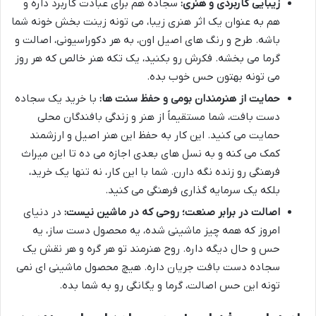
زیبایی کاربردی و هنری:
سجاده هم برای عبادت کاربرد داره و
هم به عنوان یک اثر هنری زیبا، می تونه زینت بخش خونه شما
باشه. طرح و رنگ های اصیل اون، به هر دکوراسیونی، اصالت و
گرما می بخشه. فکرش رو بکنید، یک تکه هنر خالص که هر روز
می تونه بهتون حس خوب بده.
حمایت از هنرمندان بومی و حفظ سنت ها:
با خرید یک سجاده
دست بافت، شما مستقیماً از هنر و زندگی بافندگان محلی
حمایت می کنید. این کار به حفظ این هنر اصیل و ارزشمند
کمک می کنه و به نسل های بعدی اجازه می ده تا این میراث
فرهنگی رو زنده نگه دارن. شما با این کار، نه تنها یک خرید،
بلکه یک سرمایه گذاری فرهنگی می کنید.
اصالت در برابر صنعت؛ روحی که در ماشین نیست:
در دنیای
امروز که همه چیز ماشینی شده، یه محصول دست ساز، یه
حس و حال دیگه داره. روح هنرمند تو هر گره و هر نقش یک
سجاده دست بافت جریان داره. هیچ محصول ماشینی ای نمی
تونه این حس اصالت، گرما و یگانگی رو به شما بده.