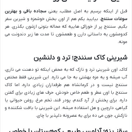
قبل از اینکه برسیم به اصل مطلب، یعنی
سجاده بافی و بهترین
سوغات سنندج
، بیایید یکم هم از اون بخش خوشمزه و شیرین سفر
بگیم. سنندج پر از خوراکی هاییه که محاله بتونی ازشون بگذری. هر
کدومشون یه داستانی دارن و طعمشون تا مدت ها زیر دندونت می
مونه.
شیرینی کاک سنندج؛ ترد و دلنشین
کاک، اون شیرینی ترد و نازک که به محض اینکه تو دهنت می ذاری،
آب میشه و یه مزه بهشتی به جا می ذاره. این شیرینی فقط مختص
سنندج نیست و در کرمانشاه هم طرفداران زیادی داره، اما کاک
سنندج با اون عطر و طعم خاص خودش، حرف های زیادی برای گفتن
داره. برای پختش از آرد گندم، پودر قند، تخم مرغ، روغن حیوانی یا
گیاهی، دارچین و هل استفاده میشه. این شیرینی با بافت شکننده و
نازکش، جون می ده برای یه عصرونه دلپذیر با چای.
سقز بنه؛ آدامس طبیعی کوهستان با خواص