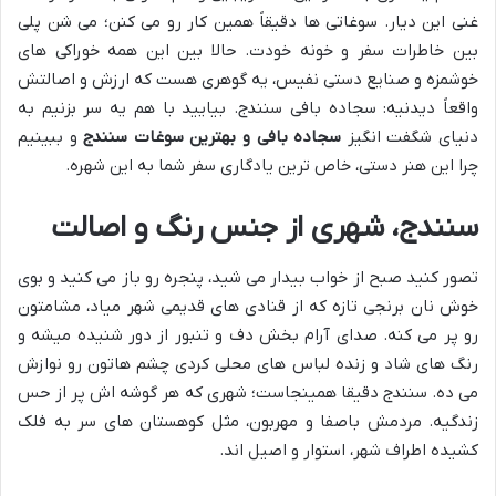
غنی این دیار. سوغاتی ها دقیقاً همین کار رو می کنن؛ می شن پلی
بین خاطرات سفر و خونه خودت. حالا بین این همه خوراکی های
خوشمزه و صنایع دستی نفیس، یه گوهری هست که ارزش و اصالتش
واقعاً دیدنیه: سجاده بافی سنندج. بیایید با هم یه سر بزنیم به
دنیای شگفت انگیز
سجاده بافی و بهترین سوغات سنندج
و ببینیم
چرا این هنر دستی، خاص ترین یادگاری سفر شما به این شهره.
سنندج، شهری از جنس رنگ و اصالت
تصور کنید صبح از خواب بیدار می شید، پنجره رو باز می کنید و بوی
خوش نان برنجی تازه که از قنادی های قدیمی شهر میاد، مشامتون
رو پر می کنه. صدای آرام بخش دف و تنبور از دور شنیده میشه و
رنگ های شاد و زنده لباس های محلی کردی چشم هاتون رو نوازش
می ده. سنندج دقیقا همینجاست؛ شهری که هر گوشه اش پر از حس
زندگیه. مردمش باصفا و مهربون، مثل کوهستان های سر به فلک
کشیده اطراف شهر، استوار و اصیل اند.