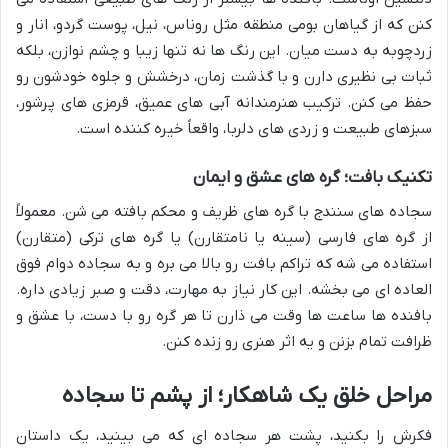
کنن که از گیاهان بومی منطقه مثل روناس، نیل، پوست گردو، انار و
زردچوبه به دست میان. این رنگ ها نه تنها زیبا و چشم نوازن، بلکه
ثبات بی نظیری دارن و با گذشت زمان، درخشش و جلوه خودشون رو
حفظ می کنن. ترکیب هنرمندانه آبی های عمیق، قرمزی های پرشور،
سبزهای طبیعت و زردی های دلربا، واقعاً خیره کننده است.
تکنیک بافت؛ گره های عشق و ایمان
سجاده های سنندج با گره های ظریف و محکم بافته می شن. معمولاً
از گره های فارسی (سینه یا نامتقارن) یا گره های ترکی (متقارن)
استفاده می شه که تراکم بافت رو بالا می بره و به سجاده دوام فوق
العاده ای می بخشه. این کار نیاز به مهارت، دقت و صبر زیادی داره.
بافنده ها ساعت ها وقت می ذارن تا هر گره رو با دست، با عشق و
ظرافت تمام بزنن و یه اثر هنری رو زنده کنن.
مراحل خلق یک شاهکار؛ از پشم تا سجاده
فکرش را بکنید، پشت هر سجاده ای که می بینید، یک داستان