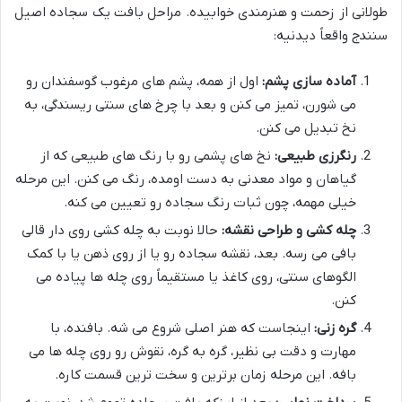
طولانی از زحمت و هنرمندی خوابیده. مراحل بافت یک سجاده اصیل
سنندج واقعاً دیدنیه:
آماده سازی پشم:
اول از همه، پشم های مرغوب گوسفندان رو
می شورن، تمیز می کنن و بعد با چرخ های سنتی ریسندگی، به
نخ تبدیل می کنن.
رنگرزی طبیعی:
نخ های پشمی رو با رنگ های طبیعی که از
گیاهان و مواد معدنی به دست اومده، رنگ می کنن. این مرحله
خیلی مهمه، چون ثبات رنگ سجاده رو تعیین می کنه.
چله کشی و طراحی نقشه:
حالا نوبت به چله کشی روی دار قالی
بافی می رسه. بعد، نقشه سجاده رو یا از روی ذهن یا با کمک
الگوهای سنتی، روی کاغذ یا مستقیماً روی چله ها پیاده می
کنن.
گره زنی:
اینجاست که هنر اصلی شروع می شه. بافنده، با
مهارت و دقت بی نظیر، گره به گره، نقوش رو روی چله ها می
بافه. این مرحله زمان برترین و سخت ترین قسمت کاره.