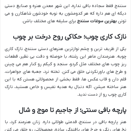
سنندج فقط سجاده بافی نداره، این شهر معدن هنره و صنایع دستی
دیگه ای هم داره که هر کدومشون به نوبه خودشون شاهکارن و می
تونن
بهترین سوغات سنندج
برای سلیقه های مختلف باشن.
نازک کاری چوب؛ حکاکی روح درخت بر چوب
یکی از ظریف ترین و چشم نوازترین هنرهای دستی سنندج، نازک کاری
چوبه. هنرمندان ماهر این رشته، با حوصله و دقت بی نظیر، قطعات
ریز چوب های مختلف مثل گردو، سنجد و کیکم رو کنار هم می چینن
و طرح های باورنکردنی خلق می کنن. تخته نرد، جعبه های جواهرات،
قلم دان و قاب عکس ها، فقط بخشی از محصولاتی هستن که با این
هنر ساخته میشن. اگه دنبال یه هدیه نفیس و خاص هستید، نازک
کاری چوب رو از دست ندید.
پارچه بافی سنتی؛ از جاجیم تا موج و شال
هنر پارچه بافی در سنندج، قدمتی طولانی داره. زنان هنرمند کرد، با
نخ های رنگی و چرخ های بافندگی ساده، محصولاتی رو خلق می کنن