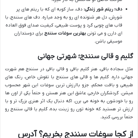
دف؛ ریتم شور زندگی:
دف، ساز کوبه ای که با ریتم های پر
شورش، دل هر شنونده ای رو به وجد میاره. دف های سنندج، با
قاب های چوبی گرد و پوست طبیعی، کیفیت صدای فوق العاده
ای دارن و می تونن
بهترین سوغات سنندج
برای دوستداران
موسیقی باشن.
گلیم و قالی سنندج؛ شهرتی جهانی
مثل سجاده بافی، هنر گلیم بافی و قالی بافی در سنندج هم شهرت
جهانی داره. گلیم ها و قالی های سنندج با نقوش خاص، رنگ های
طبیعی و بافت محکم، جزو باارزش ترین سوغات این شهر محسوب
میشن. گردشگران خارجی عاشق این هنر هستن و حتماً یکی از اون ها
رو با خودشون به خونه می برن. اگه دنبال یک اثر هنری بزرگ تر و با
ارزش تر هستید که خونه تون رو زینت بده، گلیم یا قالی سنندج رو
حتماً بررسی کنید.
از کجا سوغات سنندج بخریم؟ آدرس