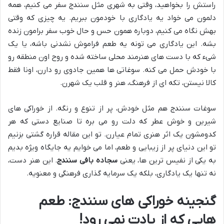
راستش را بخواهید، وقتی به شهری مثل سنندج سفر می کنیم، همه
دلمون می خواد یه یادگاری با خودمون ببریم. یه چیزی که وقتی
بهش نگاه می کنیم، دوباره همون حس و حال خوب سفر برامون زنده
بشه. این یادگاری می تونه یه طعم فراموش نشدنی باشه، یا یک
شیء که با دست های هنرمند محلی ساخته شده و روح اون منطقه رو
با خودش حمل می کنه. سوغاتی ها همین جادوی رو دارن، اونا فقط
کالا نیستن، تکه ای از فرهنگ، هنر و قلب یک شهرن.
سوغات سنندج هم مثل خودش، پر از تنوع و رنگه. از خوراکی های
شیرین و خوش عطر که دلت رو می بره تا صنایع دستی که هر
کدومشون یک اثر هنری تمام عیارن. تو این مقاله قراره گشتی بزنیم
تو این دنیای پر از زیبایی و طعم، اما می خوایم یه جایگاه ویژه بدیم
به یکی از نفیس ترین ها، یعنی
سجاده بافی سنندج
. این هنر دست،
نه تنها یک یادگاری، بلکه یک سرمایه گذاری فرهنگی و معنویه.
گنجینه خوراکی های سنندج: طعم
هایی که از یادت نمی رود!