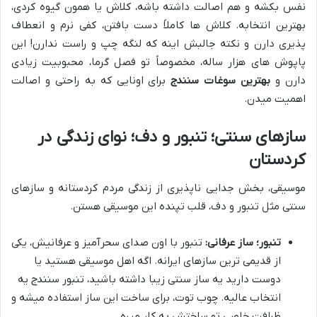
نفس بکشه و هم اصالت داشته باشه، کلاش یا همون گیوه کردی،
بهترین انتخابه. کلاش ها کاملاً دست بافتن، کفی نرم و انعطاف
پذیری دارن و نکته جالبش اینه که لنگه چپ و راست ندارن! این
پاپوش های هزار ساله، مخصوصاً تو فصل گرما، محبوبیت زیادی
دارن و
بهترین سوغات سنندج
برای اونایی که به راحتی و اصالت
اهمیت میدن.
سازهای سنتی؛ تنبور و دف؛ نوای زندگی در
کردستان
موسیقی، بخش جدایی ناپذیری از زندگی مردم کردستانه و سازهای
سنتی مثل تنبور و دف، قلب تپنده این موسیقی هستن.
تنبور؛ ساز عرفانی:
تنبور با اون صدای سحرآمیز و عرفانیش، یکی
از قدیمی ترین سازهای ایرانه. اگه اهل موسیقی هستید یا
دوست دارید یه ساز سنتی زیبا داشته باشید، تنبور سنندج یه
انتخاب عالیه. چوب توت، برای ساخت این ساز استفاده میشه و
ظرافت خاصی تو ساختش به کار میره.