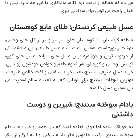
می ده که محاله از یادت بره. تازه، ماندگاری بالایی هم داره، پس با
خیال راحت می تونی برای سوغاتی ببری.
عسل طبیعی کردستان؛ طلای مایع کوهستان
منطقه کردستان، با کوهستان های سرسبز و پر از گل های وحشی،
بهشت زنبورهاست. همین باعث شده عسل طبیعی این منطقه، یکی
از مرغوب ترین و خوشمزه ترین عسل های ایرانه. عسل های گون،
آویشن، وحشی و کوزه ای، هر کدوم طعم و خواص خودشون رو دارن.
خرید عسل طبیعی سنندج، یعنی خرید سلامتی و لذت خالص طبیعت.
بهترین سوغات سنندج
برای اونایی که به تغذیه سالم اهمیت می
دن، همین عسل خالصه.
بادام سوخته سنندج؛ شیرین و دوست
داشتنی
یه خوراکی ساده اما فوق العاده لذیذ که دل همه رو می بره. بادام
سوخته سنندج، ترکیب جادویی مغز بادام درختی و لایه نازکی از شکر