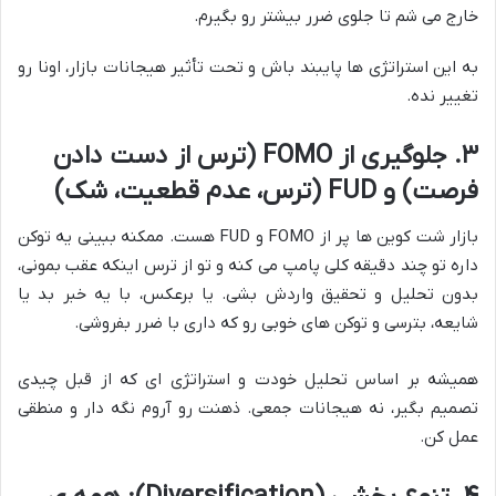
خارج می شم تا جلوی ضرر بیشتر رو بگیرم.
به این استراتژی ها پایبند باش و تحت تأثیر هیجانات بازار، اونا رو
تغییر نده.
۳. جلوگیری از
FOMO
(ترس از دست دادن
فرصت) و
FUD
(ترس، عدم قطعیت، شک)
بازار شت کوین ها پر از FOMO و FUD هست. ممکنه ببینی یه توکن
داره تو چند دقیقه کلی پامپ می کنه و تو از ترس اینکه عقب بمونی،
بدون تحلیل و تحقیق واردش بشی. یا برعکس، با یه خبر بد یا
شایعه، بترسی و توکن های خوبی رو که داری با ضرر بفروشی.
همیشه بر اساس تحلیل خودت و استراتژی ای که از قبل چیدی
تصمیم بگیر، نه هیجانات جمعی. ذهنت رو آروم نگه دار و منطقی
عمل کن.