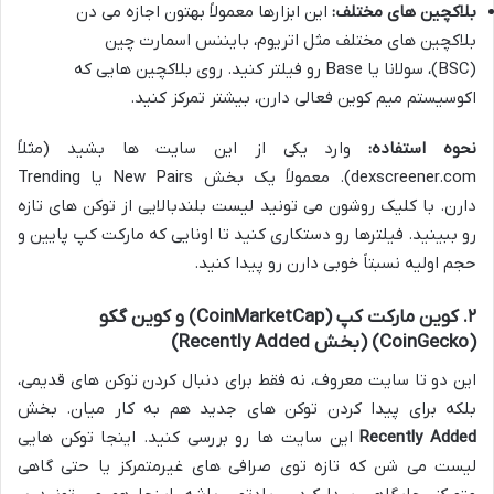
بلاکچین های مختلف:
این ابزارها معمولاً بهتون اجازه می دن
بلاکچین های مختلف مثل اتریوم، بایننس اسمارت چین
(BSC)، سولانا یا Base رو فیلتر کنید. روی بلاکچین هایی که
اکوسیستم میم کوین فعالی دارن، بیشتر تمرکز کنید.
نحوه استفاده:
وارد یکی از این سایت ها بشید (مثلاً
dexscreener.com). معمولاً یک بخش New Pairs یا Trending
دارن. با کلیک روشون می تونید لیست بلندبالایی از توکن های تازه
رو ببینید. فیلترها رو دستکاری کنید تا اونایی که مارکت کپ پایین و
حجم اولیه نسبتاً خوبی دارن رو پیدا کنید.
۲. کوین مارکت کپ (CoinMarketCap) و کوین گکو
(CoinGecko) (بخش
Recently Added
)
این دو تا سایت معروف، نه فقط برای دنبال کردن توکن های قدیمی،
بلکه برای پیدا کردن توکن های جدید هم به کار میان. بخش
Recently Added
این سایت ها رو بررسی کنید. اینجا توکن هایی
لیست می شن که تازه توی صرافی های غیرمتمرکز یا حتی گاهی