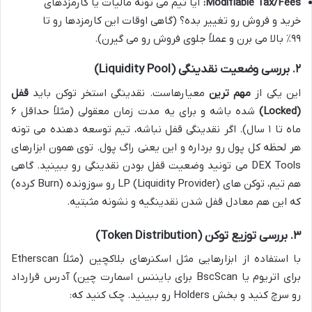
Modifiable Tax/Fees:
آیا تیم می تونه مالیات یا کارمزدهای
خرید و فروش رو تغییر بده؟ (گاهی اوقات این کارمزدها رو تا
۹۹٪ بالا می برن و عملاً جلوی فروش رو می گیرن).
۲. بررسی وضعیت نقدینگی (Liquidity Pool)
این یکی از
مهم ترین
معیارهاست. نقدینگی استخر توکن باید
قفل
(Locked)
شده باشه و برای یه مدت زمان معقولی (مثلاً حداقل ۶
ماه تا ۱ سال). اگر نقدینگی قفل نباشه، تیم توسعه دهنده می تونه
هر لحظه کل پول رو برداره و این یعنی راگ پول. توی همون ابزارهای
DEX Tools می تونید وضعیت قفل بودن نقدینگی رو ببینید. گاهی
هم تیم، توکن های LP (Liquidity Provider) رو سوزونده (Burn کرده)
که این هم معادل قفل شدن نقدینگیه و نشونه مثبتیه.
۳. بررسی توزیع توکن (Token Distribution)
با استفاده از ابزارهایی مثل اسکنرهای بلاکچین (مثلاً Etherscan
برای اتریوم یا BscScan برای بایننس اسمارت چین) آدرس قرارداد
رو سرچ کنید و بخش Holders رو ببینید. چک کنید که: