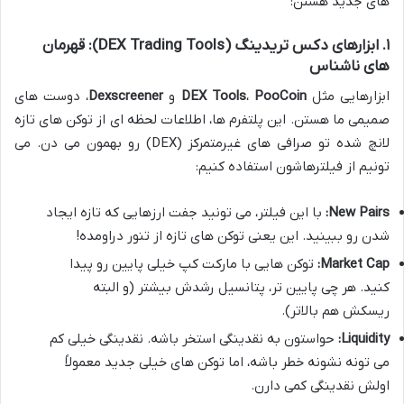
های جدید هستن:
۱. ابزارهای دکس تریدینگ (DEX Trading Tools): قهرمان
های ناشناس
ابزارهایی مثل
PooCoin
،
DEX Tools
و
Dexscreener
، دوست های
صمیمی ما هستن. این پلتفرم ها، اطلاعات لحظه ای از توکن های تازه
لانچ شده تو صرافی های غیرمتمرکز (DEX) رو بهمون می دن. می
تونیم از فیلترهاشون استفاده کنیم:
New Pairs:
با این فیلتر، می تونید جفت ارزهایی که تازه ایجاد
شدن رو ببینید. این یعنی توکن های تازه از تنور دراومده!
Market Cap:
توکن هایی با مارکت کپ خیلی پایین رو پیدا
کنید. هر چی پایین تر، پتانسیل رشدش بیشتر (و البته
ریسکش هم بالاتر).
Liquidity:
حواستون به نقدینگی استخر باشه. نقدینگی خیلی کم
می تونه نشونه خطر باشه، اما توکن های خیلی جدید معمولاً
اولش نقدینگی کمی دارن.