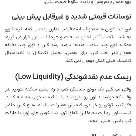
یهو همه رو بفروشن و باعث سقوط قیمت بشن.
نوسانات قیمتی شدید و غیرقابل پیش بینی
این شت کوین ها معمولاً سابقه قیمتی ندارن یا خیلی کمه. قیمتشون
به شدت تحت تأثیر اخبار، شایعات و هیجانات بازار قرار می گیره.
ممکنه توی چند ساعت صدها درصد رشد کنن و توی چند دقیقه
همون قدر افت کنن. برای همین، تحلیل تکنیکال یا فاندامنتال
کلاسیک خیلی کمکی بهمون نمی کنه.
ریسک عدم نقدشوندگی (Low Liquidity)
وقتی می گیم یک توکن نقدینگی کمی داره، یعنی ممکنه نتونید هر
وقت که خواستید اون رو بفروشید یا با قیمت خوبی معامله کنید.
فکر کنید توکن رو خریدی، قیمتش هم رفت بالا، اما هیچ کس حاضر
نیست اون رو ازت بخره! این اتفاق توی شت کوین های نوپا با مارکت
کپ پایین، خیلی رایجه.