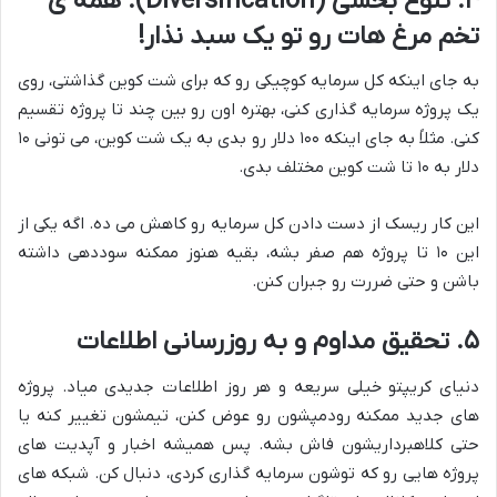
۴. تنوع بخشی (
Diversification
): همه ی
تخم مرغ هات رو تو یک سبد نذار!
به جای اینکه کل سرمایه کوچیکی رو که برای شت کوین گذاشتی، روی
یک پروژه سرمایه گذاری کنی، بهتره اون رو بین چند تا پروژه تقسیم
کنی. مثلاً به جای اینکه ۱۰۰ دلار رو بدی به یک شت کوین، می تونی ۱۰
دلار به ۱۰ تا شت کوین مختلف بدی.
این کار ریسک از دست دادن کل سرمایه رو کاهش می ده. اگه یکی از
این ۱۰ تا پروژه هم صفر بشه، بقیه هنوز ممکنه سوددهی داشته
باشن و حتی ضررت رو جبران کنن.
۵. تحقیق مداوم و به روزرسانی اطلاعات
دنیای کریپتو خیلی سریعه و هر روز اطلاعات جدیدی میاد. پروژه
های جدید ممکنه رودمپشون رو عوض کنن، تیمشون تغییر کنه یا
حتی کلاهبرداریشون فاش بشه. پس همیشه اخبار و آپدیت های
پروژه هایی رو که توشون سرمایه گذاری کردی، دنبال کن. شبکه های