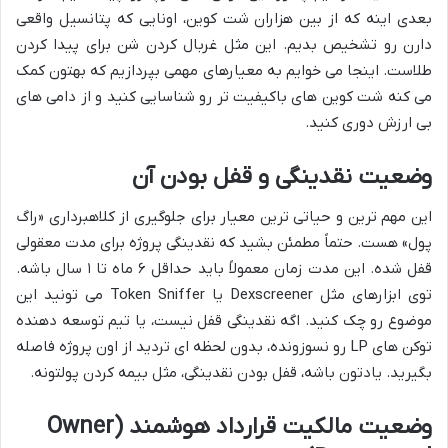
بعدی اینه که از بین هزاران شت کوین، اونایی که پتانسیل واقعی
دارن رو تشخیص بدیم. این مثل غربال کردن شن برای پیدا کردن
طلاست. اینجا می خوایم به معیارهای مهمی بپردازیم که بهتون کمک
می کنه شت کوین های باکیفیت تر رو شناسایی کنید و از دامی های
بی ارزش دوری کنید.
وضعیت نقدینگی و قفل بودن آن
این مهم ترین و حیاتی ترین معیار برای جلوگیری از کلاهبرداری «راگ
پول» هست. حتماً مطمئن بشید که نقدینگی پروژه برای مدت معقولی
قفل شده. این مدت زمان معمولاً باید حداقل ۶ ماه تا ۱ سال باشه.
توی ابزارهای مثل Dexscreener یا Token Sniffer می تونید این
موضوع رو چک کنید. اگه نقدینگی قفل نیست، یا تیم توسعه دهنده
توکن های LP رو نسوزونده، بدون لحظه ای تردید از اون پروژه فاصله
بگیرید. یادتون باشه، قفل بودن نقدینگی، مثل بیمه کردن پولتونه.
وضعیت مالکیت قرارداد هوشمند (
Owner