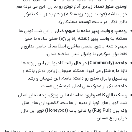
اومدن، هنوز تعداد زیادی آدم توکن رو ندارن. این می تونه هم
خوب باشه (فرصت ورود زودهنگام) و هم بد (ریسک تمرکز
بالای توکن در دست توسعه دهندگان).
رودمپ و وایت پیپر ساده یا مبهم:
خیلی از این شت کوین ها
ممکنه یه وایت پیپر (نقشه راه پروژه) خیلی ساده یا حتی
مبهم داشته باشن. بعضی هاشون اصلاً هدف خاصی ندارن و
فقط برای سرگرمی یا وایرال شدن ساخته شدن.
جامعه (Community) در حال رشد:
کامیونیتی این پروژه ها
تازه داره شکل می گیره. ممکنه هیجان زیادی توش باشه و
پتانسیل وایرال شدن رو داشته باشه. این هیجان و رشد
جامعه، یکی از محرک های اصلی قیمتشون هست.
ریسک بالای کلاهبرداری:
متاسفانه این ویژگی، وجه تمایز اصلی
شت کوین های نوپا از بقیه ارزهاست. کلاهبرداری های مثل
راگ پول (Rug Pull) یا هانی پات (Honeypot) توی این بازار
خیلی رایج هستن.
با شناخت این ویژگی ها، می تونیم دید بهتری نسبت به این پروژه ها