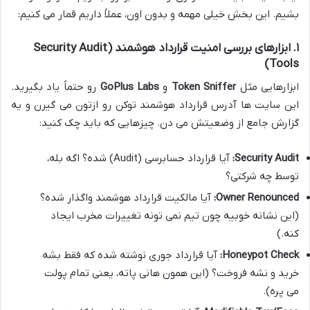
بشیم. این بخش خیلی مهمه و بدون اون، عملاً داریم قمار می کنیم:
۱. ابزارهای بررسی امنیت قرارداد هوشمند (Security Audit
Tools)
ابزارهایی مثل
Token Sniffer
و
GoPlus Labs
رو حتماً یاد بگیرید.
این سایت ها آدرس قرارداد هوشمند توکن رو ازتون می گیرن و یه
گزارش جامع از وضعیتش می دن. چیزهایی که باید چک کنید:
Security Audit:
آیا قرارداد حسابرسی (Audit) شده؟ اگه بله،
توسط چه شرکتی؟
Owner Renounced:
آیا مالکیت قرارداد هوشمند واگذار شده؟
(این نشانه خوبیه چون تیم نمی تونه تغییرات مخرب ایجاد
کنه.)
Honeypot Check:
آیا قرارداد جوری نوشته شده که فقط بشه
خرید و نشه فروخت؟ (این همون هانی پاته، یعنی تمام پولت
می پره).