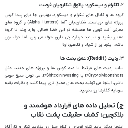
۲. تلگرام و دیسکورد: پاتوق شکارچیان فرصت
گروه ها و کانال های تلگرام و دیسکورد، بهترین جا برای پیدا کردن
پروژه های نوپاست. شکارچیان آلفا (Alpha Hunters) و گروه های
معرفی آلت کوین ها همیشه تو این فضا فعالن. وارد چند تا گروه
معتبر بشید و ببینید درباره چی دارن حرف می زنن. اما حواستون
باشه، اینجا پر از شیاد و کلاهبرداره!
۳. ردیت (Reddit): عمق بحث ها
ساب ردیت های مرتبط با میم کوین ها و پروژه های جدید، مثل
r/CryptoMoonshots یا r/Shitcoininvesting، می تونن منبع خوبی
باشن. اینجا می تونید بحث های عمیق تری پیدا کنید و نظرات بقیه
سرمایه گذارها رو بخونید.
ج) تحلیل داده های قرارداد هوشمند و
بلاکچین: کشف حقیقت پشت نقاب
اینجا دیگه باید کلاه قرمزی و کلاه سبز رو بذاریم کنار و کارآگاه