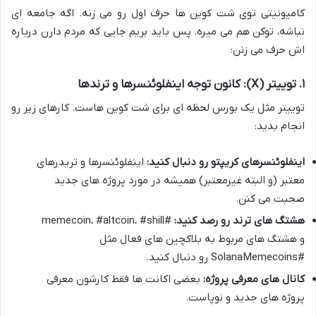
کامیونیتی توی شت کوین ها حرف اول رو می زنه. اگه جامعه ای
نباشه، توکن هم می میره. پس باید بریم جایی که مردم دارن درباره
اش حرف می زنن:
۱. توییتر (X): کانون توجه اینفلوئنسرها و ترندها
توییتر مثل یک بورس لحظه ای برای شت کوین هاست. کارهای زیر رو
انجام بدید:
اینفلوئنسرهای کریپتو رو دنبال کنید:
اینفلوئنسرها و تریدرهای
معتبر (و البته غیرمعتبر) همیشه در مورد پروژه های جدید
صحبت می کنن.
هشتگ های ترند رو رصد کنید:
#memecoin، #altcoin، #shill
و هشتگ های مربوط به بلاکچین های فعال مثل
#SolanaMemecoins رو دنبال کنید.
کانال های معرفی پروژه:
بعضی اکانت ها فقط کارشون معرفی
پروژه های جدید و نوپاست.