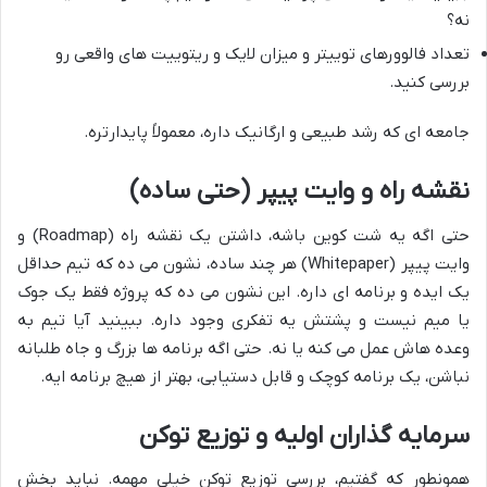
نه؟
تعداد فالوورهای توییتر و میزان لایک و ریتوییت های واقعی رو
بررسی کنید.
جامعه ای که رشد طبیعی و ارگانیک داره، معمولاً پایدارتره.
نقشه راه و وایت پیپر (حتی ساده)
حتی اگه یه شت کوین باشه، داشتن یک نقشه راه (Roadmap) و
وایت پیپر (Whitepaper) هر چند ساده، نشون می ده که تیم حداقل
یک ایده و برنامه ای داره. این نشون می ده که پروژه فقط یک جوک
یا میم نیست و پشتش یه تفکری وجود داره. ببینید آیا تیم به
وعده هاش عمل می کنه یا نه. حتی اگه برنامه ها بزرگ و جاه طلبانه
نباشن، یک برنامه کوچک و قابل دستیابی، بهتر از هیچ برنامه ایه.
سرمایه گذاران اولیه و توزیع توکن
همونطور که گفتیم، بررسی توزیع توکن خیلی مهمه. نباید بخش