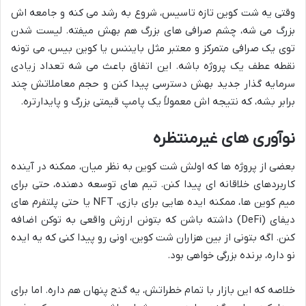
وقتی یه شت کوین تازه تاسیس، شروع به رشد می کنه و جامعه اش
بزرگ می شه، چشم صرافی های بزرگ هم بهش میفته. لیست شدن
توی یک صرافی متمرکز و معتبر مثل بایننس یا کوین بیس، می تونه
نقطه عطف یک پروژه باشه. این اتفاق باعث می شه تعداد زیادی
سرمایه گذار جدید بهش دسترسی پیدا کنن و حجم معاملاتش چند
برابر بشه، که نتیجه اش معمولاً یک پامپ قیمتی بزرگ و پایدارتره.
نوآوری های غیرمنتظره
بعضی از پروژه ها که اولش شت کوین به نظر میان، ممکنه در آینده
کاربردهای خلاقانه ای پیدا کنن. تیم های توسعه دهنده، حتی برای
میم کوین ها، ممکنه ایده هایی برای بازی، NFT یا حتی پلتفرم های
دیفای (DeFi) داشته باشن که بتونن ارزش واقعی به توکن اضافه
کنن. اگه بتونی از بین هزاران شت کوین، اونی رو پیدا کنی که یه ایده
نو داره، برنده بزرگی خواهی بود.
خلاصه که این بازار با تمام خطراتش، یه گنج پنهان هم داره. اما برای