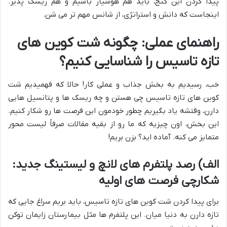
پیدا کردن این گنج، باید هم هوشیار باشیم و هم ریسک پذیر.
اینجاست که دانش و استراتژی، از شانس مهم تر می شن.
راهنمای عملی: چگونه شت کوین های
تازه تاسیس را شناسایی کنیم؟
خب، رسیدیم به بخش جذاب و عملی کار! حالا که فهمیدیم شت
کوین های تازه تاسیس چی هستن و چه ریسک ها و پتانسیل هایی
دارن، وقتشه یاد بگیریم چطور خودمون این فرصت ها رو شکار کنیم.
این بخش، اون چیزیه که ما رو از بقیه مقالات صرفاً لیست محور
متمایز می کنه. آماده اید؟ بزن بریم!
الف) رصد پلتفرم های لانچ و لیستینگ جدید:
شکارچی فرصت های اولیه
برای پیدا کردن شت کوین های تازه تاسیس، باید بریم سراغ جایی که
تازه دارن به دنیا میان. این پلتفرم ها مثل بیمارستان زایمان توکن