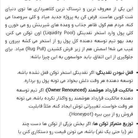
این یکی از معروف ترین و ترسناک ترین کلاهبرداری ها توی دنیای
شت کوین هاست. فرض کن یه پروژه جدید میاد و کلی سروصدا می
کنه. مردم هم گول ظاهر جذاب و وعده های شیرینش رو می خورن و
کلی پول وارد استخر نقدینگی (Liquidity Pool) اون توکن می کنن.
بعد یهو تیم توسعه دهنده کل پول رو از استخر می کشه بیرون و
غیب می شه! اسمش هم از زیر فرش کشیدن (Rug Pull) میاد. برای
جلوگیری از این اتفاق، باید حواسمون به این چیزا باشه:
قفل نبودن نقدینگی:
اگر نقدینگی استخر توکن قفل نشده باشه،
توسعه دهنده هر وقت دلش بخواد می تونه پول رو برداره.
مالکیت قرارداد هوشمند (Owner Renounced):
اگر تیم توسعه
دهنده مالکیت قرارداد هوشمند رو واگذار نکرده باشه، می تونه
هر وقت خواست، تغییراتی توش ایجاد کنه، مثلاً قابلیت
فروش رو از بین ببره (Honeypot).
توزیع متمرکز توکن ها:
اگر بخش بزرگی از توکن ها دست چند
نفر (یا حتی یک نفر) باشه، می تونن قیمت رو دستکاری کنن یا