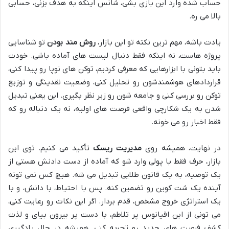
حساب شده وارد این بازی بشی، شانس اینکه به هدف بزنی، حسابی
بالا می ره.
یادت باشه، مهم ترین نکته تو این بازار،
روش مند بودن
تو شناسایی
پروژه هاست، نه اینکه فقط دنبال لیست های آماده باشی. خودت
باید بتونی با ابزارهایی که معرفی کردیم، توکن های نوپا رو پیدا کنی،
قراردادهای هوشمندشون رو تحلیل کنی، وضعیت نقدینگی و توزیع
توکن رو بررسی کنی و جامعه شون رو زیر نظر بگیری. این یعنی تبدیل
شدن به یک شکارچی واقعی فرصت های اولیه، نه یک دنباله رو که
فقط اخبار رو می خونه.
در نهایت، همیشه روی
مدیریت ریسک
تأکید می کنیم. توی این
بازار، حرف فقط با پولی وارد شو که آماده از دست دادنش هستی از
یک توصیه، به یک قانون طلایی تبدیل می شه. هیچ کس نمی تونه
آینده یک شت کوین رو تضمین کنه. پس با احتیاط، با دانش، و با
یک استراتژی خروج مشخص، قدم بردار. اگر این نکات رو رعایت کنی،
می تونی از این اقیانوس پر تلاطم، با دست پر بیرون بیای و لذت
کشف فرصت های جدید رو تجربه کنی. همیشه در حال یادگیری