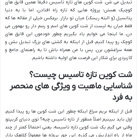
تبدیل می شن. شت کوین های تازه تاسیس دقیقاً همین قایق های
کوچیک هستن؛ پروژه هایی که تازه راه افتادن، اما با یه دنیا
پتانسیل (و البته ریسک) میان تو بازار. برعکس خیلی از مقاله ها که
فقط میان یه لیست از شت کوین های اسم و رسم دار رو بهمون می
دن، ما اینجا می خوایم یاد بگیریم چطور خودمون این قایق های
کوچک رو پیدا کنیم، قبل از اینکه به کشتی های بزرگ تبدیل بشن و
همه سراغشون برن. پس با من همراه باش تا یه راهنمای جامع و
کاربردی برای شکار این فرصت های اولیه داشته باشیم.
شت کوین تازه تاسیس چیست؟
شناسایی ماهیت و ویژگی های منحصر
به فرد
قبل از اینکه بریم سراغ اینکه چطور این شت کوین ها رو پیدا کنیم،
اول باید ببینیم اصلاً منظور از تازه تاسیس چیه؟ توی دنیای کریپتو،
وقتی می گیم یک شت کوین تازه تاسیسه، یعنی احتمالاً کمتر از چند
ماه از راه اندازیش می گذره. این جور پروژه ها معمولاً کلاهک بازار