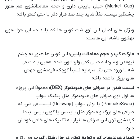
(Market Cap) خیلی پایینی دارن و حجم معاملاتشون هم هنوز
چشمگیر نیست. مثلاً شاید چند صد هزار دلار یا حتی کمتر باشه.
ویژگی های اصلی این نوع شت کوین ها که باید حسابی حواسمون
بهشون باشه، این هاست:
مارکت کپ و حجم معاملات پایین:
این کوین ها هنوز به چشم
نیومدن و سرمایه خیلی کمی واردشون شده. همین باعث می
شه با ورود حتی یک سرمایه نسبتاً کوچک، قیمتشون جهش
های بزرگی داشته باشه.
لیست شدن در صرافی های غیرمتمرکز (DEX):
معمولاً این پروژه
ها اول توی صرافی های غیرمتمرکز مثل پنکیک سواپ
(PancakeSwap) یا یونی سواپ (Uniswap) لیست می شن، نه
صرافی های بزرگ و متمرکز مثل بایننس یا کوین بیس. پیدا
کردنشون توی این صرافی ها نیاز به تکنیک های خاص خودش
داره.
تعداد هولدرهای کم و توزیع توکن در حال شکل گیری:
چون تازه