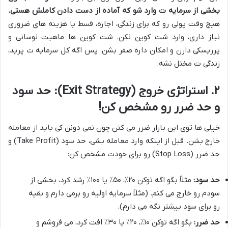
بخشی از سرمایه ت وارد شو که آماده از دست دادن کاملش هستی.
هیچ وقت پولی رو که برای زندگی، اجاره، قسط یا هزینه های ضروری
نیاز داری، وارد شت کوین نکن. شت کوین ها ماهیت نوسانی و
پرریسکی دارن و امکان داره صفر بشن. پس اگه کل سرمایه ت پرید،
زندگی ت مختل نشه.
۲. استراتژی خروج (
Exit Strategy
): حد سود
و حد ضرر رو مشخص کن!
خیلی ها توی این بازار ضرر می کنن چون نمی دونن کی باید از معامله
خارج بشن. قبل از اینکه وارد معامله بشی، حد سود (Take Profit) و
حد ضرر (Stop Loss) رو برای خودت مشخص کن:
حد سود:
مثلاً بگو اگه توکن ۲۰٪، ۵۰٪ یا ۱۰۰٪ رشد کرد، بخشی از
سودم رو خارج می کنم. (مثلاً سرمایه اولیه رو برمی دارم و بقیه
رو برای سود بیشتر نگه می دارم).
حد ضرر:
بگو اگه توکن ۱۰٪، ۲۰٪ یا ۳۰٪ افت کرد، می فروشم و