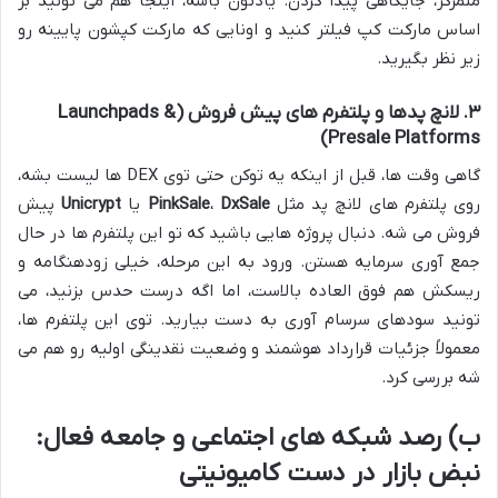
متمرکز، جایگاهی پیدا کردن. یادتون باشه، اینجا هم می تونید بر
اساس مارکت کپ فیلتر کنید و اونایی که مارکت کپشون پایینه رو
زیر نظر بگیرید.
۳. لانچ پدها و پلتفرم های پیش فروش (Launchpads &
Presale Platforms)
گاهی وقت ها، قبل از اینکه یه توکن حتی توی DEX ها لیست بشه،
روی پلتفرم های لانچ پد مثل
DxSale
،
PinkSale
یا
Unicrypt
پیش
فروش می شه. دنبال پروژه هایی باشید که تو این پلتفرم ها در حال
جمع آوری سرمایه هستن. ورود به این مرحله، خیلی زودهنگامه و
ریسکش هم فوق العاده بالاست، اما اگه درست حدس بزنید، می
تونید سودهای سرسام آوری به دست بیارید. توی این پلتفرم ها،
معمولاً جزئیات قرارداد هوشمند و وضعیت نقدینگی اولیه رو هم می
شه بررسی کرد.
ب) رصد شبکه های اجتماعی و جامعه فعال:
نبض بازار در دست کامیونیتی