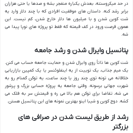
در حد میکروسنته، بعدش یکباره منفجر بشه و صدها یا حتی هزاران
برابر رشد کنه. داستان های موفقیت افرادی که با چند دلار وارد یه
شت کوین شدن و با میلیون ها دلار خارج شدن، کم نیست. این
همون فرصت ورود در کف قیمته که فقط تو پروژه های نوپا پیدا می
شه.
پتانسیل وایرال شدن و رشد جامعه
شت کوین ها ذاتاً روی وایرال شدن و حمایت جامعه حساب می کنن.
یک میم جذاب، یک توییت از یه اینفلوئنسر یا یک کمپین بازاریابی
خلاقانه می تونه توی چند روز یا چند ساعت، یه توکن گمنام رو به
شهرت جهانی برسونه. وقتی جامعه یه پروژه حسابی بزرگ و پرشور
می شه، تقاضا برای توکن هم بالا می ره و قیمتش سر به فلک می
کشه. دوج کوین و شیبا اینو بهترین نمونه های این پتانسیل هستن.
رشد از طریق لیست شدن در صرافی های
بزرگتر