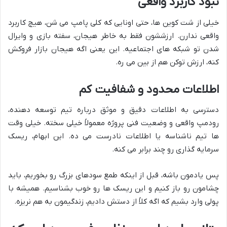
نبود کاربرد واقعی
خیلی از شت کوین ها، حتی اونایی که کلی پامپ می شن، هیچ کاربرد
واقعی ندارن. ارزششون فقط به خاطر هیجان، سفته بازی و وایرال
شدن تو شبکه های اجتماعیه. این یعنی اگه هیجان بازار فروکش
کنه، ارزش توکن هم از بین می ره.
اطلاعات محدود و شفافیت کم
دسترسی به اطلاعات دقیق و موثق درباره تیم توسعه دهنده،
رودمپ واقعی و وضعیت فنی پروژه معمولاً خیلی سخته. خیلی وقت
ها تیم ناشناسه یا اطلاعات نادرست می ده. این ابهام، ریسک
سرمایه گذاری رو چند برابر می کنه.
پس یادمون باشه، قبل از اینکه طمع سودهای بزرگ رو بخوریم، باید
چشامون رو باز کنیم و این ریسک ها رو خوب بشناسیم. همیشه با
پولی وارد بشیم که اگه کلاً از دستش دادیم، زندگیمون به هم نریزه.