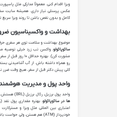
عکس پرسنلی نیاز داری. همیشه سایت سفا
کامل و بدون نقص باشن تا روند ویزا سریع ت
بهداشت و واکسیناسیون ضرو
موضوع بهداشت و سلامت توی هر سفری حرف ا
سائوپائولو
، واکسن تب زرد خیلی توصیه میش
مشورت کن). بهتره ح
رو همراه داشته باش. از آب آشامیدنی بس
کلی پیش دکتر قبل از سفر، هیچ وقت ضرر ند
واحد پول و مدیریت هوشمندا
واحد پول برزیل، رئال برزیل (BRL) هستش. قبل از سفر، یک ایده کلی از نرخ تبدیلش داشته باش. برای
ها در سائوپائولو
، بهتره مقداری پول نقد (
اعتباری بین المللی مثل ویزا و مسترکارت
خودپرداز (ATM) هم هستن، ولی ح