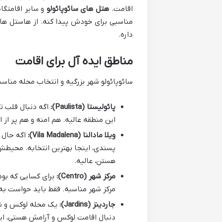
اقامت.
هتل های سائوپائولو
و سایر اقامتگا
مناسبی برای خودش پیدا کنه. از هاستل های
داره.
مناطق ایده آل برای اقامت
سائوپائولو شهر بزرگیه و انتخاب محله مناسب
پائولیستا (Paulista):
اگه دنبال قلب تپ
این منطقه عالیه. هم امنه و هم پر از ا
ویلا مادالنا (Vila Madalena):
اگه حال و
پسندی، اینجا بهترین انتخابه. محیطش 
هستن، عالیه.
مرکز شهر (Centro):
برای کسایی که بود
مرکز شهر مناسبه. فقط باید حواست به
جاردینز (Jardins):
یک محله لوکس و شی
دنبال اقامت لوکس و آرامش هستی، این