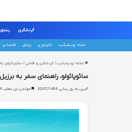
گردشگری
رستور
مجله نوتیفیکیت
تکنولوژی
پزشکی
اقتصادی
مجله نوتیفیکیت
/
گردشگری و اقامتی
/
سائوپائولو، را
سائوپائولو، راهنمای سفر به برزیل
آخرین به روز رسانی: 02/07/1404
خواندن این مطلب 19 دقیقه زمان میبرد