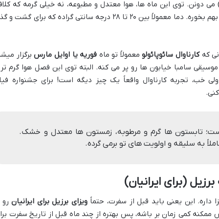
 می دونن. توی این ماه ها، هوا معتدل و مطبوعه، نه خیلی گرمه که کلاف
بشی و نه اونقدر بارون میاد که برنامه هات بهم بخوره. دما معمولاً بین ۲۰ تا ۲۸ درجه سانتی گراده که برای گشت و
نی که
کارناوال سائوپائولو
معمولاً تو ماه
فوریه یا اوایل مارس
برگزار میشه
سیقی سامبا خیابون ها رو پر می کنه. البته توی این فصل هوا گرم تر 
لی خب، تجربه کارناوال واقعاً یک چیز دیگه است! برای جشنواره فیل
کنی.
ست؛ تابستون ها گرم و مرطوبه، زمستون ها معتدل و خشک.
ملاً به سلیقه و اولویت های تو برمی گرده.
برزیل (برای ایرانیان)
یزا داره. این یعنی باید قبل از سفرت، حتماً
ویزای برزیل برای ایرانیان
رو ا
ممکنه کمی زمان بر باشه، پس بهتره از چند ماه قبل از تاریخ سفرت برا