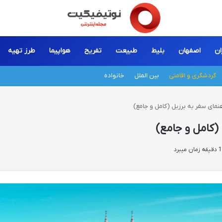
ان
اصفهان
بلیط
طبیعت
تفریح
هواپیما
طرز تهیه
گردشگری و اقامتی
بین الملل
خانواده
هنمای سفر به برزیل (کامل و جامع)
 (کامل و جامع)