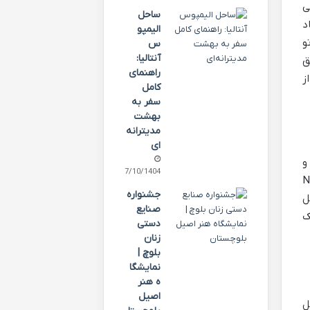
ی
ساحل
د
الیمپو
و
س
آنتالیا:
ی. مناطق
راهنمای
ز
کامل
سفر به
بهشت
مدیترانه‌
ای
و
07/10/1404
ذکر/مونث)، Por favor (لطفاً)، Sim (بله)، Não
جشنواره
ل
صنایع
ک
دستی
زنان
بلوچ |
نمایشگا
ه هنر
اصیل
ل