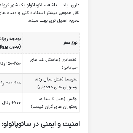
دارن. یادت باشه، سائوپائولو یک شهر گرونه
نقل عمومی بیشتر استفاده کنی و وعده های 
تجربه اصیل تری بهت میده.
بودجه روزان
نوع سفر
(بدون پرواز
اقتصادی (هاستل، غذاهای
۱۵۰-۲۵۰ رئال
خیابانی)
متوسط (هتل میان رده،
۳۰۰-۶۰۰ رئال
رستوران های معمولی)
لوکس (هتل ۵ ستاره،
۷۰۰+ رئال
رستوران های گران قیمت)
امنیت و ایمنی در سائوپائولو: