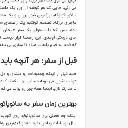
فرض کن توی یک شهر بزرگ و پر جنب و جوش،
می زنی. جایی که هر گوشه از اون یک داست
سائوپائولوئه، بزرگترین شهر برزیل و یک مق
ماجرای بزرگه، تصمیم گرفتیم یک راهنمای س
بده. پس اگه دلت هوای یک سفر هیجان انگی
جای درستی اومدی. این راهنما قرار نیست 
که قدم به قدم باهات میاد تا سفری بی دغدغ
قبل از سفر: هر آنچه باید
خب، قبل از اینکه چمدونات رو ببندی و دل ب
دونستنشون می تونه حسابی بهت کمک کنه تا
تا مدارک لازم، اینجا همه چیز رو برات می گم 
بهترین زمان سفر به سائوپائو
اینکه چه فصلی بری سائوپائولو، روی تجربه 
سال نوسانات زیادی داره. معمولاً
بهترین زما