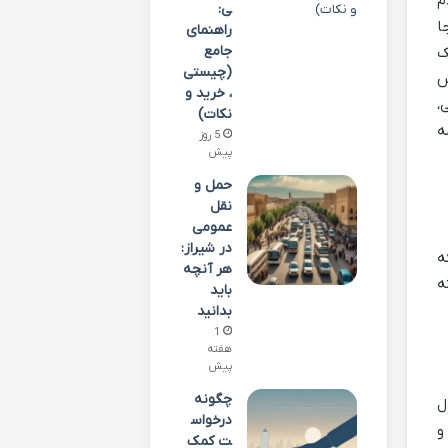
م
ی:
ا
راهنمای
جامع
ک
(چیستی
ش
، خرید و
،
نکات)
ه
5 روز
پیش
حمل و
نقل
عمومی
در شیراز:
ه
هر آنچه
ه
باید
بدانید
1
هفته
پیش
چگونه
ل
درخواس
و
ت کمک