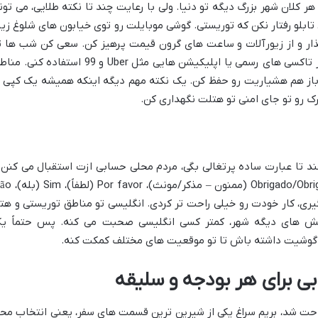
 کلان شهر بزرگ دیگه تو دنیا. ولی با رعایت چند تا نکته طلایی، می تون
تابلو رفتار نکن که توریستی. گوشی موبایلت رو توی خیابون های شلوغ زیا
ار و از زیورآلات و ساعت های گرون قیمت پرهیز کن. سعی کن شب ها ت
مناطق خلوت تردد نکنی و برای جابه جایی از تاکسی های رسمی یا اپلیکیشن هایی مثل Uber و 99 استفاده کن
 باز هم هشیاریت رو حفظ کن. یک نکته مهم دیگه اینکه همیشه یک کپی ا
 رو تو جای امنی تو هتلت نگهداری کن.
چند تا عبارت ساده پرتغالی بگی، مردم محلی حسابی ازت استقبال می کنن 
بهت احترام می ذارن. مثلاً: Olá (سلام)، Obrigado/Obrigada (ممنون – م
ا رو یاد بگیری، کار خودت رو خیلی راحت تر کردی. انگلیسی تو مناطق توریستی و هت
بخش های دیگه شهر، کمتر کسی انگلیسی صحبت می کنه. پس حتماً ی
ابی برای هر بودجه و سلیقه
راحت شد، بریم سراغ یکی از شیرین ترین قسمت های سفر، یعنی انتخاب مح