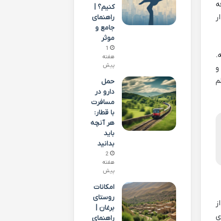
ه
کنیم؟ |
 گذار
راهنمای
جامع و
موثر
1
.
هفته
پیش
و
م
حمل
دارو در
مسافرت
با قطار:
هر آنچه
باید
بدانید
2
هفته
پیش
امکانات
روستای
ز
برغان |
ی
راهنمای