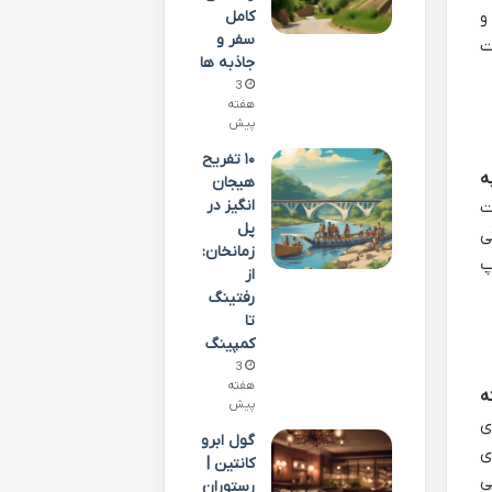
کامل
ی و
سفر و
ت
جاذبه ها
3
هفته
پیش
۱۰ تفریح
ه
هیجان
انگیز در
ت
پل
نی
زمانخان:
پ
از
رفتینگ
تا
کمپینگ
3
هفته
ه
پیش
ی
گول ابرو
ی
کانتین |
ی
رستوران