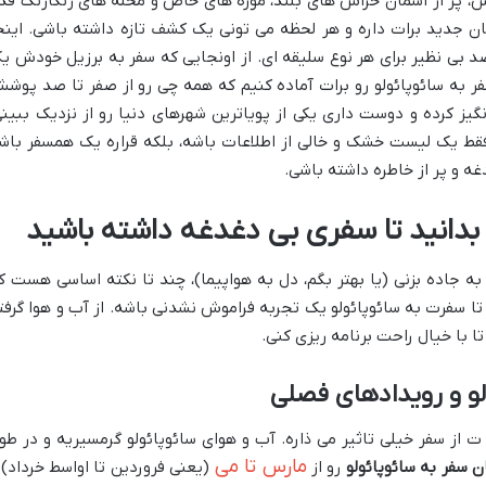
 پر از آسمان خراش های بلند، موزه های خاص و محله های رنگارنگ قد
ان جدید برات داره و هر لحظه می تونی یک کشف تازه داشته باشی. اینج
صد بی نظیر برای هر نوع سلیقه ای. از اونجایی که سفر به برزیل خودش ی
فر به سائوپائولو رو برات آماده کنیم که همه چی رو از صفر تا صد پوش
ز کرده و دوست داری یکی از پویاترین شهرهای دنیا رو از نزدیک ببینی
فقط یک لیست خشک و خالی از اطلاعات باشه، بلکه قراره یک همسفر باش
ه و پر از خاطره داشته باشی.
 بدانید تا سفری بی دغدغه داشته باشید
ه جاده بزنی (یا بهتر بگم، دل به هواپیما)، چند تا نکته اساسی هست ک
 سفرت به سائوپائولو یک تجربه فراموش نشدنی باشه. از آب و هوا گرفت
تا با خیال راحت برنامه ریزی کنی.
لو و رویدادهای فصلی
ت از سفر خیلی تاثیر می ذاره. آب و هوای سائوپائولو گرمسیریه و در طو
مارس تا می
ن سفر به سائوپائولو
رو از
(یعنی فروردین تا اواسط خرداد) 