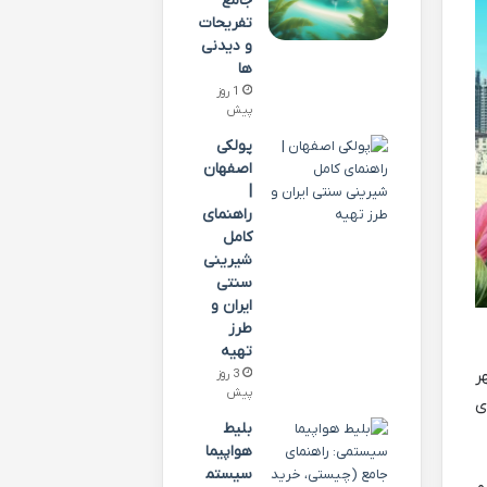
جامع
تفریحات
و دیدنی
ها
1 روز
پیش
پولکی
اصفهان
|
راهنمای
کامل
شیرینی
سنتی
ایران و
طرز
تهیه
ر
3 روز
پیش
ی
بلیط
هواپیما
سیستم