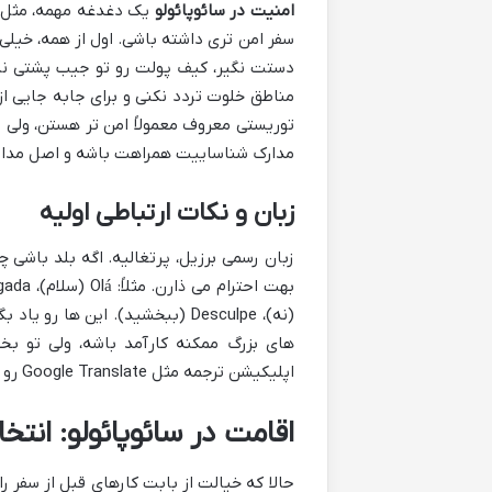
امنیت در سائوپائولو
یک دغدغه مهمه، مثل هر
سفر امن تری داشته باشی. اول از همه، خیلی 
دستت نگیر، کیف پولت رو تو جیب پشتی نذ
توریستی معروف معمولاً امن تر هستن، ولی
مدارک شناساییت همراهت باشه و اصل مدارک
زبان و نکات ارتباطی اولیه
زبان رسمی برزیل، پرتغالیه. اگه بلد باشی 
(نه)، Desculpe (ببخشید). این ه
های بزرگ ممکنه کارآمد باشه، ولی تو 
اپلیکیشن ترجمه مثل Google Translate رو گوشیت داشته باش تا تو موقعیت های مختلف کمکت کنه.
اقامت در سائوپائولو: انتخ
حالا که خیالت از بابت کارهای قبل از سفر 