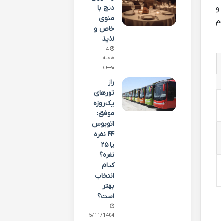
دنج با
و
منوی
م
خاص و
لذیذ
4
هفته
پیش
راز
تورهای
یک‌روزه
موفق:
اتوبوس
۴۴ نفره
یا ۲۵
نفره؟
کدام
انتخاب
بهتر
است؟
25/11/1404