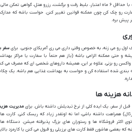
ویزا اقدام کنی. معمولاً مدارکی مثل پاسپورت با حداقل ۶ ماه اعتبار، بلیط رفت و برگشت، رزرو هتل، گواهی تمکن مال
رت رو چک کن چون ممکنه قوانین تغییر کنن. حواست باشه که مدارک
ر پیش بره.
ری
ول رو می زنه، به خصوص وقتی داری می ری آمریکای جنوبی. برای
سفر ب
ه و حتی ممکنه الزامی باشه (باز هم حتماً با سفارت یا مراکز بهداش
داقل ۱۰ روز قبل از سفر واکسن رو بزنی. علاوه بر این، همیشه داروهای شخصی ای که مصرف می ک
ته بندی شده استفاده کن و حواست به بهداشت غذایی هم باشه. یک چکا
اره.
نه هزینه ها
مدیریت هزین
رئال) همراهت داشته باشی، اما نه اونقدر زیاد که ریسک کنی. کارت ها
 توی اکثر فروشگاه ها و رستوران های بزرگ پذیرفته میشن. دستگاه ها
واست باشه که بعضی هاشون فقط کارت های برزیلی رو قبول می کنن یا کارمزد بالای