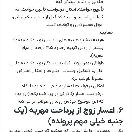
حقوقی پرونده رسیدگی کنه.
تأمین خواسته:
امکان درخواست تأمین خواسته به
شما این اجازه رو میده که قبل از صدور حکم نهایی،
اموال همسرتون رو توقیف کنید.
معایب:
هزینه بیشتر:
هزینه های دادرسی تو دادگاه معمولاً
بیشتر از روش ثبتیه (حدود ۳.۵ درصد از مبلغ
مهریه).
طولانی بودن روند:
فرآیند رسیدگی تو دادگاه به دلیل
نیاز به تشکیل جلسات، ابلاغ ها و امکان اعتراض،
معمولاً طولانی تره.
امکان درخواست اعسار:
مرد می تونه تو دادگاه
درخواست اعسار (ناتوانی در پرداخت یکجا) رو بده
که این موضوع خودش روند رو طولانی تر می کنه.
۶. اعسار زوج از پرداخت مهریه (یک
جنبه خیلی مهم پرونده)
یکی از مهمترین چالش هایی که ممکنه تو مسیر گرفتن مهریه