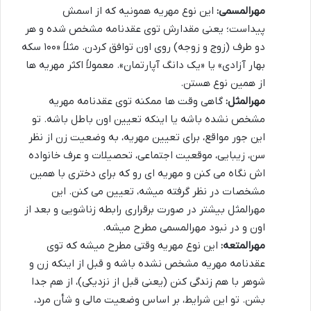
مهرالمسمی:
این نوع مهریه همونیه که از اسمش
پیداست؛ یعنی مقدارش توی عقدنامه مشخص شده و هر
دو طرف (زوج و زوجه) روی اون توافق کردن. مثلاً «۱۰۰ سکه
بهار آزادی» یا «یک دانگ آپارتمان». معمولاً اکثر مهریه ها
از همین نوع هستن.
مهرالمثل:
گاهی وقت ها ممکنه توی عقدنامه مهریه
مشخص نشده باشه یا اینکه تعیین اون باطل باشه. تو
این جور مواقع، برای تعیین مهریه، به وضعیت زن از نظر
سن، زیبایی، موقعیت اجتماعی، تحصیلات و عرف خانواده
اش نگاه می کنن و مهریه ای رو که برای دختری با همین
مشخصات در نظر گرفته میشه، تعیین می کنن. این
مهرالمثل بیشتر در صورت برقراری رابطه زناشویی و بعد از
اون و در نبود مهرالمسمی مطرح میشه.
مهرالمتعه:
این نوع مهریه وقتی مطرح میشه که توی
عقدنامه مهریه مشخص نشده باشه و قبل از اینکه زن و
شوهر با هم زندگی کنن (یعنی قبل از نزدیکی)، از هم جدا
بشن. تو این شرایط، بر اساس وضعیت مالی و شأن مرد،