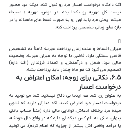
اگه دادگاه درخواست اعسار مرد رو قبول کنه، دیگه مرد مجبور
نیست کل مهریه رو یکجا بده. در عوض، مهریه «تقسیط»
میشه. یعنی مرد باید اون رو به صورت قسط های ماهیانه یا در
بازه های زمانی مشخصی پرداخت کنه.
میزان اقساط و مدت زمان پرداخت مهریه کاملاً به تشخیص
قاضی بستگی داره. قاضی با توجه به میزان مهریه، وضعیت
مالی مرد، شغل و درآمدش، و تعداد فرزندان (اگه داره)
تصمیم می گیره که هر ماه چقدر باید پرداخت بشه.
۶.۵. نکاتی برای زوجه: امکان اعتراض به
درخواست اعسار
به عنوان زن، شما هم اینجا بی دفاع نیستید. شما می تونید به
درخواست اعسار مرد اعتراض کنید. اگه مدارکی دارید که نشون
میده مرد برخلاف ادعاش، توانایی مالی داره (مثلاً حساب بانکی
پنهان، ملکی به نام کس دیگه ای داره که در واقع مال خودشه،
یا درآمد واقعی اش بیشتر از چیزیه که اعلام کرده)، می تونید