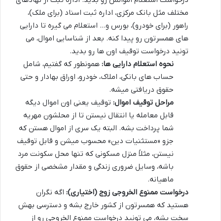
درخواست استعلام اموالش رو بدید. اداره ثبت از نهادهای
مختلف مثل بانک مرکزی، اداره ثبت اسناد (برای ملک)،
راهور (برای خودرو)، بورس و… استعلام می گیره تا دارایی
های همسرتون رو پیدا کنه. بعد از شناسایی اموال، می
تونید درخواست توقیف اون ها رو بدید.
نحوه استعلام دارایی ها:
همونطور که گفتیم، شامل
حساب های بانکی، املاک، خودرو، اوراق بهادار و حتی
حقوق دریافتی میشه.
مراحل توقیف اموال:
توقیف یعنی اون اموال دیگه
قابل معامله یا انتقال نیستن تا از محلشون مهریه
شما پرداخت بشه. البته یک سری از اموال هستن که
جزو «مستثنیات دین» محسوب میشن و قابل توقیف
نیستن، مثلاً منزل مسکونی که تنها محل سکونت مرد
باشه، وسایل ضروری زندگی و مقدار مشخصی از حقوق
ماهیانه.
درخواست ممنوع الخروجی زوج (اختیاری):
اگه نگران
هستید که همسرتون از کشور خارج بشه و دسترسی بهش
سخت بشه، می تونید درخواست ممنوع الخروجی رو از