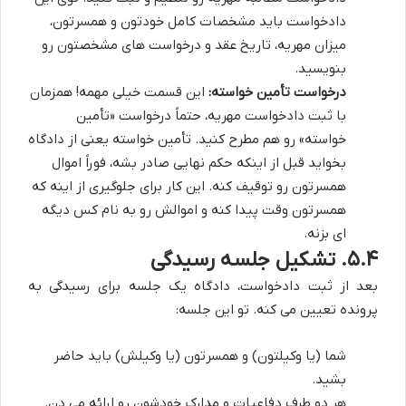
دادخواست باید مشخصات کامل خودتون و همسرتون،
میزان مهریه، تاریخ عقد و درخواست های مشخصتون رو
بنویسید.
درخواست تأمین خواسته:
این قسمت خیلی مهمه! همزمان
با ثبت دادخواست مهریه، حتماً درخواست «تأمین
خواسته» رو هم مطرح کنید. تأمین خواسته یعنی از دادگاه
بخواید قبل از اینکه حکم نهایی صادر بشه، فوراً اموال
همسرتون رو توقیف کنه. این کار برای جلوگیری از اینه که
همسرتون وقت پیدا کنه و اموالش رو به نام کس دیگه
ای بزنه.
۵.۴. تشکیل جلسه رسیدگی
بعد از ثبت دادخواست، دادگاه یک جلسه برای رسیدگی به
پرونده تعیین می کنه. تو این جلسه:
شما (یا وکیلتون) و همسرتون (یا وکیلش) باید حاضر
بشید.
هر دو طرف دفاعیات و مدارک خودشون رو ارائه می دن.