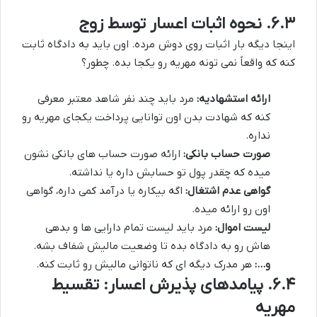
۶.۳. نحوه اثبات اعسار توسط زوج
اینجا دیگه بار اثبات روی دوش مرده. اون باید به دادگاه ثابت
کنه که واقعاً نمی تونه مهریه رو یکجا بده. چطور؟
ارائه استشهادیه:
مرد باید چند نفر شاهد معتبر معرفی
کنه که شهادت بدن اون توانایی پرداخت یکجای مهریه رو
نداره.
صورت حساب بانکی:
ارائه صورت حساب های بانکی نشون
میده که چقدر پول تو حسابش داره یا نداشته.
گواهی عدم اشتغال:
اگه بیکاره یا درآمد کمی داره، گواهی
اون رو ارائه میده.
لیست اموال:
مرد باید لیست تمام دارایی ها و بدهی
هاش رو به دادگاه بده تا وضعیت مالیش شفاف بشه.
و…:
هر مدرک دیگه ای که ناتوانی مالیش رو ثابت کنه.
۶.۴. پیامدهای پذیرش اعسار: تقسیط
مهریه