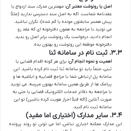
اصل یا رونوشت معتبر آن:
مهمترین مدرک، سند ازدواج یا
عقدنامه شماست. اگه به اصل سند دسترسی ندارید (مثلاً
پیش همسر سابقتون مونده یا گم شده)، نگران نباشید.
می تونید با مراجعه به همون دفترخونه ای که عقد رو
انجام دادید، درخواست یک رونوشت برابر اصل رو بدید.
دفترخونه موظفه این رونوشت رو بهتون بده.
۳.۳. ثبت نام در سامانه ثنا
اهمیت و نحوه انجام آن:
برای هر گونه اقدام قضایی یا
ثبتی، حتماً باید تو سامانه ثنا ثبت نام کرده باشید. این
سامانه پل ارتباطی شما با مراجع قضاییه و ابلاغیه ها و
پیامک ها از طریق همین سامانه بهتون میرسه. می تونید
با مراجعه به دفاتر خدمات الکترونیک قضایی یا حتی به
صورت آنلاین (اگه قبلاً احراز هویت کرده باشین) تو این
سامانه ثبت نام کنید.
۳.۴. سایر مدارک (اختیاری اما مفید)
این مدارک ممکنه اجباری نباشن، اما می تونن تو روند پرونده