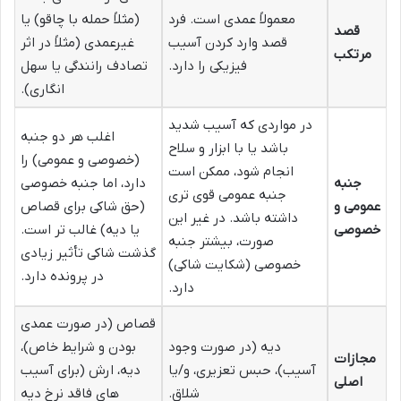
معمولاً عمدی است. فرد
(مثلاً حمله با چاقو) یا
قصد
قصد وارد کردن آسیب
غیرعمدی (مثلاً در اثر
مرتکب
فیزیکی را دارد.
تصادف رانندگی یا سهل
انگاری).
در مواردی که آسیب شدید
اغلب هر دو جنبه
باشد یا با ابزار و سلاح
(خصوصی و عمومی) را
انجام شود، ممکن است
جنبه
دارد، اما جنبه خصوصی
جنبه عمومی قوی تری
عمومی و
(حق شاکی برای قصاص
داشته باشد. در غیر این
خصوصی
یا دیه) غالب تر است.
صورت، بیشتر جنبه
گذشت شاکی تأثیر زیادی
خصوصی (شکایت شاکی)
در پرونده دارد.
دارد.
قصاص (در صورت عمدی
دیه (در صورت وجود
بودن و شرایط خاص)،
مجازات
آسیب)، حبس تعزیری، و/یا
دیه، ارش (برای آسیب
اصلی
شلاق.
های فاقد نرخ دیه