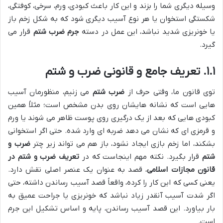
وسیله دیگری شما را بزند و این کار باعث کبودی، ورم، سرخی، کوفتگی،
شکستگی استخوان یا هر نوع آسیب دیگری شود که به شکل زخم باز
یا خونریزی شدید نباشد، این عمل در دسته
جرم ضرب شتم
قرار می
گیرد.
۱.۱. تعریف جامع و قانونی ضرب و شتم
توی قانون ما، وقتی حرف از
ضرب شتم
می زنیم، منظورمان آسیب
هایی است که نشانه هایشان روی بدن مشخص است؛ مثلاً همین
کبودی هایی که بعد از یک درگیری روی پوست ظاهر می شوند یا ورم
و قرمزی ای که نشان می دهد ضربه ای وارد شده. حتی اگر استخوانی
بشکند، اما زخم بازی ایجاد نشود، باز هم می تواند زیر چتر
ضرب و
شتم
قرار بگیرد. نکته مهم اینجاست که در
تعریف ضرب و شتم در
قانون مجازات اسلامی
، قصد به عنوان یک عنصر اصلی نقش دارد.
یعنی کسی که این کار را کرده، واقعاً قصد آسیب رساندن داشته، حتی
اگر شدت آسیب آنقدر زیاد نباشد که خونریزی یا جراحت عمیق به
بار بیاورد. این قصد آسیب رساندن، پایه و اساس تشکیل این جرم
است.