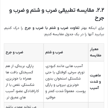
۲.۲. مقایسه تطبیقی ضرب و شتم و ضرب و
جرح
برای اینکه بهتر
تفاوت ضرب و شتم با ضرب و جرح
را درک کنیم،
بیایید آنها را در یک جدول مقایسه کنیم:
معیار
ضرب و شتم
ضرب و جرح
مقایسه
آسیب هایی مانند کبودی،
پارگی، بریدگی، از هم
تورم، سرخی، کوفتگی یا حتی
گسیختگی بافت ها
ماهیت
شکستگی استخوان بدون
همراه با خونریزی،
و شدت
خونریزی بیرونی و پارگی
شکستگی، نقص یا از
آسیب
پوست. معمولاً شدت کمتر و
کارافتادگی عضو، آسیب
موقتی.
های عمیق تر.
می تواند عمدی باشد