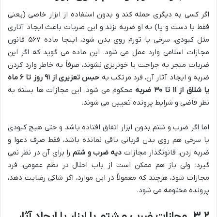
اگر کسی به دیگری حمله کند و بدون استفاده از ابزار خاصی (یعنی
فقط با دست و پا) به او ضربه بزند و این ضربات باعث ایجاد آثاری
مثل کبودی، سرخی یا تورم روی بدن شود، اینجا ماده ۵۶۷ قانون
مجازات اسلامی وارد عمل می شود. این ماده می گوید که اگر این
ضربات منجر به جراحت یا خونریزی نشوند، صرفاً به خاطر وارد کردن
ضربه و ایجاد آثار آن، فرد مرتکب به
حبس تعزیری از ۹۱ روز تا ۶ ماه
یا شلاق از ۱۱ تا ۳۰ ضربه
محکوم می شود. این مجازات ها بسته به
نظر قاضی و شرایط پرونده تعیین می شوند.
اما اگر ضرب و شتم بدون ابزار اتفاق افتاده باشد و حتی هیچ کبودی
یا سرخی هم روی بدن قربانی باقی نمانده باشد، فقط صرف دعوا و
ضربه زدن، قانونگذار مجازات
دیه ضرب و شتم
را برای آن در نظر نمی
گیرد؛ ولی باز هم ممکن است از باب اخلال در نظم عمومی، فرد
مجازات شود، هرچند که معمولاً در این موارد، اگر شاکی رضایت دهد،
پرونده مختومه می شود.
۳.۲. مجازات ضرب و شتم با ابزار یا ایجاد آثار