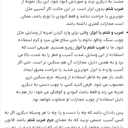
مشت به دیگری بزند و صورتش کبود شود، این یک نمونه از
ضرب شتم
بدون ابزار است. در این حالت، اگر آسیبی مثل
خونریزی یا جراحت نباشد و فقط کبودی یا تورم باشد، ممکن
است مجازات کمتری داشته باشد.
ضرب و شتم با ابزار:
وقتی برای وارد کردن ضربه از وسایلی مثل
چوب، سنگ، چاقو، باتوم یا حتی سلاح های سرد و گرم استفاده
شود، ما با
ضرب شتم با ابزار
روبرو هستیم. طبیعی است که
استفاده از این وسایل، شدت آسیب و خطر را به شدت بالا می
برد و به همین دلیل، مجازات آن هم سنگین تر است. حتی اگر
آسیب وارده با ابزار، خونریزی شدید یا جراحت عمیق ایجاد
نکند، باز هم به خاطر استفاده از وسیله، جرم سنگین تری
محسوب می شود. فرض کنید کسی با چوب دستی به دیگری
ضربه می زند و فقط باعث کبودی و کوفتگی می شود؛ باز هم به
دلیل استفاده از چوب، مجازات او متفاوت خواهد بود.
پس یادتان باشد که چه با دست و پا، چه با هر وسیله دیگری، اگر به
کسی آسیب جسمی بزنید که به معنای
جرم ضرب شتم
باشد، قانون
با شما برخورد خواهد کرد و نوع وسیله ای که استفاده شده، در تعیین