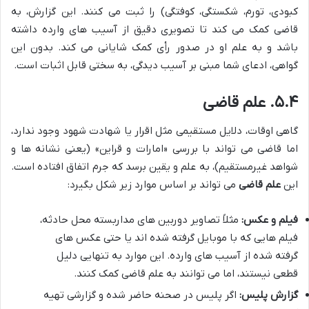
کبودی، تورم، شکستگی، کوفتگی) را ثبت می کنند. این گزارش، به
قاضی کمک می کند تا تصویری دقیق از آسیب های وارده داشته
باشد و به علم او در صدور رأی کمک شایانی می کند. بدون این
گواهی، ادعای شما مبنی بر آسیب دیدگی، به سختی قابل اثبات است.
۵.۴. علم قاضی
گاهی اوقات، دلایل مستقیمی مثل اقرار یا شهادت شهود وجود ندارد،
اما قاضی می تواند با بررسی «امارات و قراین» (یعنی نشانه ها و
شواهد غیرمستقیم)، به علم و یقین برسد که جرم اتفاق افتاده است.
این
علم قاضی
می تواند بر اساس موارد زیر شکل بگیرد:
فیلم و عکس:
مثلاً تصاویر دوربین های مداربسته محل حادثه،
فیلم هایی که با موبایل گرفته شده اند یا حتی عکس های
گرفته شده از آسیب های وارده. این موارد به تنهایی دلیل
قطعی نیستند، اما می توانند به علم قاضی کمک کنند.
گزارش پلیس:
اگر پلیس در صحنه حاضر شده و گزارشی تهیه