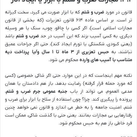
قانون در مورد
ضرب و شتم
که با ابزار صورت می گیرد، سخت گیرانه
تر است. بر اساس ماده ۶۱۴ قانون تعزیرات (که بخشی از قانون
مجازات اسلامی است)، اگر کسی با چاقو، چوب، سنگ یا هر وسیله
دیگری، به کسی آسیب بزند که این آسیب در حد
ضرب و شتم
باشد
(یعنی کبودی، شکستگی یا تورم ایجاد کند)، حتی اگر جراحات عمیق
نباشند، به
حبس تعزیری از ۳ ماه تا ۱ سال و/یا پرداخت دیه
متناسب با آسیب های وارده
محکوم می شود.
نکته مهم اینجاست که در این موارد، حتی اگر شاکی خصوصی (کسی
که مورد حمله قرار گرفته) رضایت بدهد، باز هم دادستان یا همان
مدعی العموم، می تواند از باب
جنبه عمومی جرم ضرب و شتم
،
پرونده را پیگیری کند. چرا؟ چون استفاده از سلاح یا ابزار برای ضرب و
شتم، امنیت جامعه را به خطر می اندازد و قانون نمی خواهد چنین
رفتارهایی بی مجازات بمانند. یعنی حتی با گذشت شاکی، ممکن است
فرد خاطی باز هم به حبس محکوم شود.