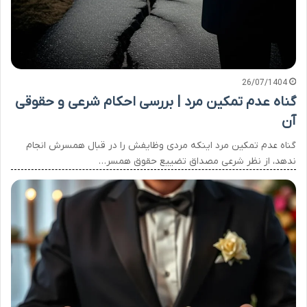
26/07/1404
گناه عدم تمکین مرد | بررسی احکام شرعی و حقوقی
آن
گناه عدم تمکین مرد اینکه مردی وظایفش را در قبال همسرش انجام
ندهد، از نظر شرعی مصداق تضییع حقوق همسر…