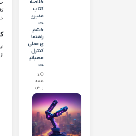
خلاصه
حا
کتاب
کا
مدیری
خو
ت
خشم –
کت
راهنما
ی عملی
ای
کنترل
از
عصبانی
ت
2
هفته
پیش