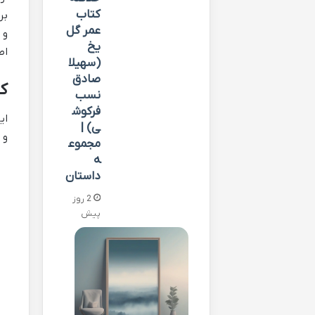
کتاب
بر
عمر گل
و 
یخ
اص
(سهیلا
صادق
کت
نسب
فرکوش
ای
ی) |
و 
مجموع
ه
داستان
2 روز
پیش