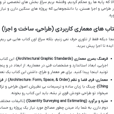
لا که پایه ها رو محکم کردیم، وقتشه بریم سراغ بخش های تخصصی تر و ک
ر طراحی و اجرا هستن، یا دانشجوهایی که پروژه های سنگین دارن و نیاز 
ره.
اب های معماری کاربردی (طراحی، ساخت و اجرا)
نجا دیگه فقط از تئوری حرف نمی زنیم، بلکه سراغ اون کتاب هایی می ری
 ایده تا اجرا پیش ببرید.
فرهنگ بصری معماری (Architectural Graphic Standards)
: این کتاب
اجرایی، ابعاد استاندارد و مشخصات فنی در معماریه. از ابعاد در و پ
تونید اینجا پیدا کنید. برای هر معمار و طراح، داشتن این کتاب یک نعم
معماری: فرم، فضا و نظم (Architecture: Form, Space, & Order)
از
Ching)
: چینگ با زبان ساده و ترسیمات بی نظیرش، اصول طراحی و تر
میخواد تو طراحی خودش قوی تر بشه، باید این کتاب رو بخونه.
متره و برآورد (Quantity Surveying and Estimating)
(تالیفات مختلف د
دوم دارن، به شما یاد میدن چطور مصالح مورد نیاز یک پروژه رو حساب