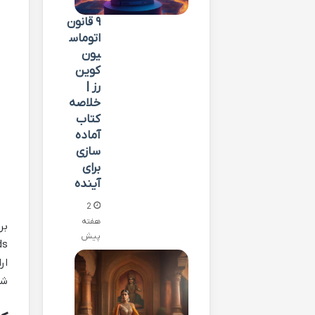
۹ قانون
اتوماس
یون
کوین
رز |
خلاصه
کتاب
آماده
سازی
برای
آینده
2
هفته
بر
پیش
ار
شه