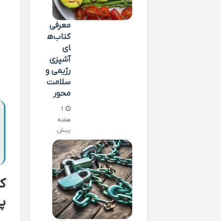
معرفی
کتاب‌ه
ای
آشپزی
رژیمی و
سلامت
محور
1
هفته
پیش
ک
پ