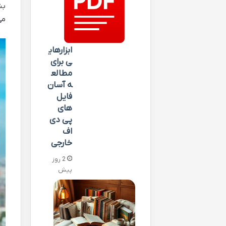
بش
می
ابزارهای
ی برای
مطالع
ه آسان
فایل
های
پی دی
اف
خارجی
2 روز
پیش