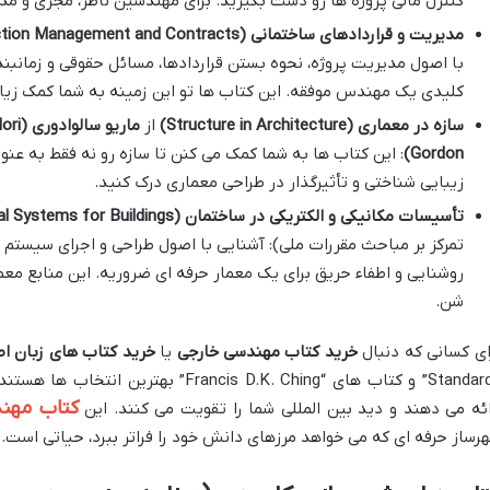
کنترل مالی پروژه ها رو دست بگیرید. برای مهندسین ناظر، مجری و مدی
مدیریت و قراردادهای ساختمانی (Construction Management and Contracts)
با اصول مدیریت پروژه، نحوه بستن قراردادها، مسائل حقوقی و زمانبن
کلیدی یک مهندس موفقه. این کتاب ها تو این زمینه به شما کمک زیا
سازه در معماری (Structure in Architecture)
از
ماریو سالوادوری (Mario Salvadori)
Gordon)
: این کتاب ها به شما کمک می کنن تا سازه رو نه فقط به عن
زیبایی شناختی و تأثیرگذار در طراحی معماری درک کنید.
تأسیسات مکانیکی و الکتریکی در ساختمان (Mechanical & Electrical Systems for Buildings)
تمرکز بر مباحث مقررات ملی): آشنایی با اصول طراحی و اجرای سیستم 
روشنایی و اطفاء حریق برای یک معمار حرفه ای ضروریه. این منابع معمو
شن.
ای کسانی که دنبال
خرید کتاب مهندسی خارجی
یا
خرید کتاب های زبان ا
Standards” و کتاب های “rancis D.K. Ching
کتاب مهند
ائه می دهند و دید بین المللی شما را تقویت می کنند. این
رساز حرفه ای که می خواهد مرزهای دانش خود را فراتر ببرد، حیاتی است.