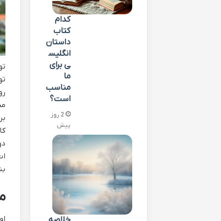
کدام
کتاب
داستان
انگلیس
ی برای
تو
ما
تو
مناسب
رو
است؟
مح
2 روز
بر
پیش
کا
دو
ات
بش
م
او
خلاصه