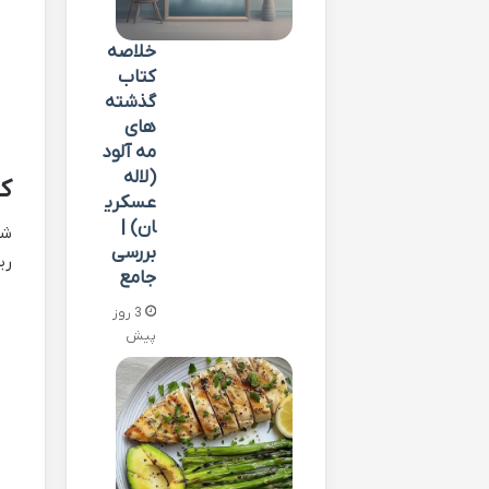
خلاصه
کتاب
گذشته
های
مه آلود
(لاله
کت
عسکری
ان) |
شه
بررسی
ری
جامع
3 روز
پیش