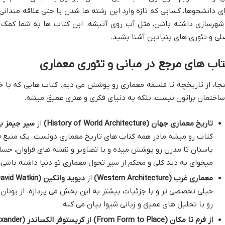
ای دانشجوها، کسایی که تازه وارد این رشته ها شدن یا حتی علاقه مندا
شهرسازی داشته باشن، مثل آب روی آتیشه. این کتاب ها به شما کمک م
لی و تئوری های بنیادین آشنا بشید.
اب های مرجع در مبانی و تئوری معماری
نجا، از تاریخچه تا فلسفه معماری رو پوشش می دیم. کتاب هایی که با 
ساختمان براتون نیست، بلکه یه دنیای فکری و هنری عمیق میشه.
تاریخ معماری جهان (History of World Architecture)
از
سیر جیمز بانیستر فلچر
کتاب رو میشه مادر همه کتاب های تاریخ معماری دونست. یک منبع فو
باستان تا مدرن رو پوشش میده و با تصاویر و نقشه های فراوان، حسا
میخوای یه دید کلی و محکم از سیر تحول معماری تو دنیا داشته باشی
معماری غرب (Western Architecture)
از
دیوید واتکین (David Watkin)
خیلی تخصصی تر و با جزئیات بیشتر به این بخش می پردازه. از یونان 
رو با تحلیل های عمیق و زبانی شیوا بیان می کنه.
از فرم تا مکان (From Form to Place)
از
کریستوفر الکساندر (Christopher Alexander)