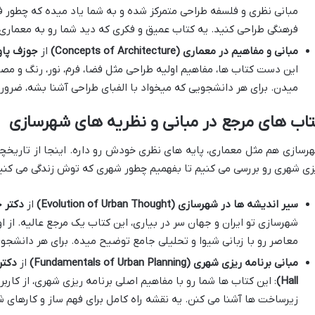
مبانی نظری و فلسفه طراحی متمرکز شده و به شما یاد میده که چطور فض
فرهنگی طراحی کنید. یه کتاب عمیق و فکری که دید شما رو به معمار
مبانی و مفاهیم در معماری (Concepts of Architecture)
از
جوزف پاول ( Pahl
این دست کتاب ها، مفاهیم اولیه طراحی مثل فضا، فرم، نور، رنگ و مصا
میدن. برای هر دانشجویی که میخواد با الفبای طراحی آشنا بشه، ضروری
اب های مرجع در مبانی و نظریه های شهرسازی
رسازی هم مثل معماری، پایه های نظری خودش رو داره. اینجا از تاریخچ
زی شهری رو بررسی می کنیم تا بفهمیم چطور شهری که توش زندگی می کنیم
سیر اندیشه ها در شهرسازی (Evolution of Urban Thought)
از
دکتر ج
شهرسازی تو ایران و جهان سر در بیاری، این کتاب یک مرجع عالیه. از 
معاصر رو با زبانی شیوا و تحلیلی جامع توضیح میده. برای هر دانشجوی
مبانی برنامه ریزی شهری (Fundamentals of Urban Planning)
از
دکتر
Hall)
: این کتاب ها شما رو با مفاهیم اصلی برنامه ریزی شهری، از کارب
زیرساخت ها آشنا می کنن. یه نقشه راه کامل برای فهم ساز و کارهای 