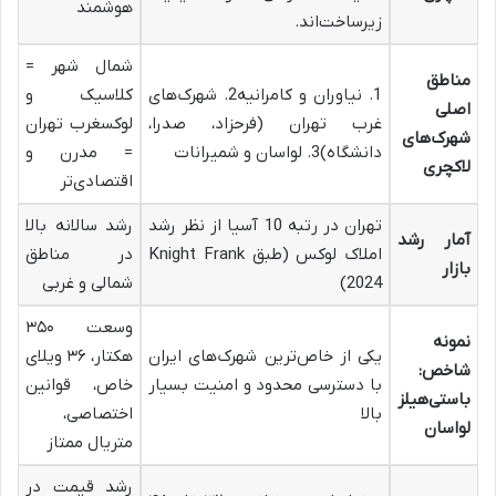
هوشمند
زیرساخت‌اند.
شمال شهر =
مناطق
1. نیاوران و کامرانیه2. شهرک‌های
کلاسیک و
اصلی
غرب تهران (فرحزاد، صدرا،
لوکسغرب تهران
شهرک‌های
دانشگاه)3. لواسان و شمیرانات
= مدرن و
لاکچری
اقتصادی‌تر
تهران در رتبه 10 آسیا از نظر رشد
رشد سالانه بالا
آمار رشد
املاک لوکس (طبق Knight Frank
در مناطق
بازار
2024)
شمالی و غربی
وسعت ۳۵۰
نمونه
یکی از خاص‌ترین شهرک‌های ایران
هکتار، ۳۶ ویلای
شاخص:
با دسترسی محدود و امنیت بسیار
خاص، قوانین
باستی‌هیلز
بالا
اختصاصی،
لواسان
متریال ممتاز
رشد قیمت در