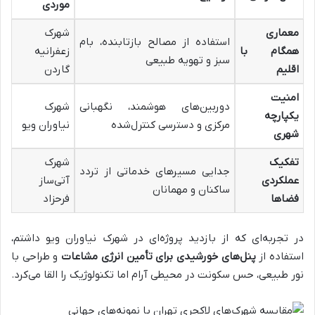
موردی
معماری
شهرک
استفاده از مصالح بازتابنده، بام
همگام با
زعفرانیه
سبز و تهویه طبیعی
اقلیم
گاردن
امنیت
دوربین‌های هوشمند، نگهبانی
شهرک
یکپارچه
مرکزی و دسترسی کنترل‌شده
نیاوران ویو
شهری
تفکیک
شهرک
جدایی مسیرهای خدماتی از تردد
عملکردی
آتی‌ساز
ساکنان و مهمانان
فضاها
فرحزاد
در تجربه‌ای که از بازدید پروژه‌ای در شهرک نیاوران ویو داشتم،
استفاده از
پنل‌های خورشیدی برای تأمین انرژی مشاعات
و طراحی با
نور طبیعی، حس سکونت در محیطی آرام اما تکنولوژیک را القا می‌کرد.