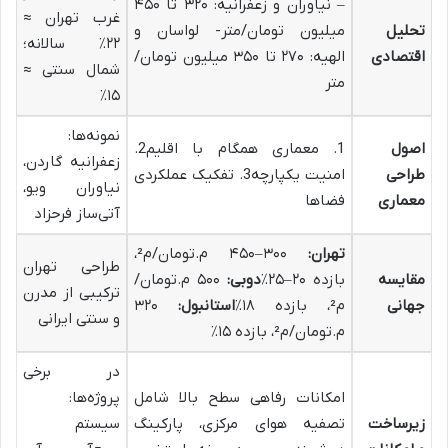
– نیاوران و زعفرانیه: ۳۲۰ تا ۴۵۰
غرب تهران ≈
تحلیل
میلیون تومان/متر- لواسان و
۲۲٪ سالانه؛
اقتصادی
الهیه: ۲۷۰ تا ۳۵۰ میلیون تومان/
شمال سنتی ≈
متر
۱۵٪
نمونه‌ها:
اصول
1. معماری همگام با اقلیم2.
زعفرانیه گاردن،
طراحی
امنیت یکپارچه3. تفکیک عملکردی
نیاوران ویو،
معماری
فضاها
آتی‌ساز فرحزاد
تهران
:
۳۰۰–۴۵۰ م.تومان/م²،
طراحی تهران
مقایسه
بازده ۲۰–۲۵٪
دوبی
:
۵۰۰ م.تومان/
ترکیبی از مدرن
جهانی
م²، بازده ۱۸٪
استانبول
:
۳۲۰
و سنتی ایرانی
م.تومان/م²، بازده ۱۵٪
در برخی
امکانات رفاهی سطح بالا شامل
پروژه‌ها:
زیرساخت
تصفیه هوای مرکزی، پارکینگ
سیستم