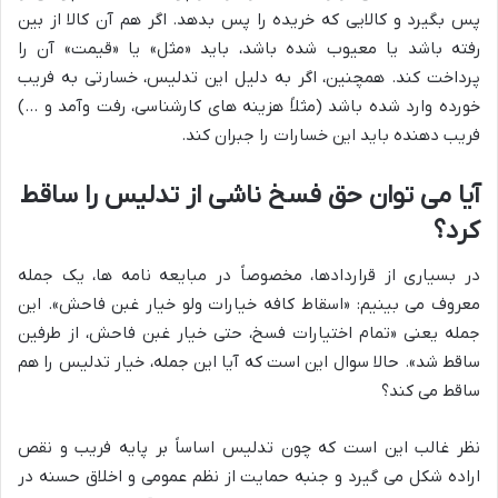
پس بگیرد و کالایی که خریده را پس بدهد. اگر هم آن کالا از بین
رفته باشد یا معیوب شده باشد، باید «مثل» یا «قیمت» آن را
پرداخت کند. همچنین، اگر به دلیل این تدلیس، خسارتی به فریب
خورده وارد شده باشد (مثلاً هزینه های کارشناسی، رفت وآمد و …)
فریب دهنده باید این خسارات را جبران کند.
آیا می توان حق فسخ ناشی از تدلیس را ساقط
کرد؟
در بسیاری از قراردادها، مخصوصاً در مبایعه نامه ها، یک جمله
معروف می بینیم: «اسقاط کافه خیارات ولو خیار غبن فاحش». این
جمله یعنی «تمام اختیارات فسخ، حتی خیار غبن فاحش، از طرفین
ساقط شد». حالا سوال این است که آیا این جمله، خیار تدلیس را هم
ساقط می کند؟
نظر غالب این است که چون تدلیس اساساً بر پایه فریب و نقص
اراده شکل می گیرد و جنبه حمایت از نظم عمومی و اخلاق حسنه در