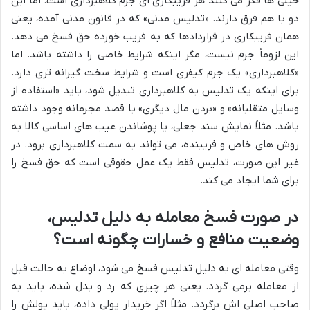
خیلی ها فکر می کنند هر فریبکاری ای جرم کلاهبرداری است. اما این
دو با هم فرق دارند. «تدلیس مدنی» که در قانون مدنی آمده، یعنی
همان فریبکاری در قراردادها که به فریب خورده حق فسخ می دهد.
این لزوماً جرم نیست، مگر اینکه شرایط خاصی را داشته باشد. اما
«کلاهبرداری» یک جرم کیفری است و شرایط سخت گیرانه تری دارد.
برای اینکه یک تدلیس به کلاهبرداری تبدیل شود، باید «استفاده از
وسایل متقلبانه» و «بردن مال دیگری» با قصد مجرمانه وجود داشته
باشد. مثلاً نمایش سند جعلی، یا پوشاندن عیب های اساسی کالا به
روش های خاص و فریبنده، می تواند به سمت کلاهبرداری برود. در
غیر این صورت، تدلیس فقط یک عمل حقوقی است که حق فسخ را
برای شما ایجاد می کند.
در صورت فسخ معامله به دلیل تدلیس،
وضعیت منافع و خسارات چگونه است؟
وقتی معامله ای به دلیل تدلیس فسخ می شود، اوضاع به حالت قبل
از معامله برمی گردد. یعنی هر چیزی که رد و بدل شده، باید به
صاحب اصلی اش برگردد. مثلاً اگر خریدار پولی داده، باید پولش را