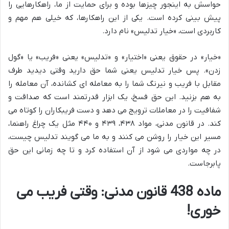
حواسش به اینجور چیزها بوده و برای حمایت از ما، راهکارهایی را
پیش بینی کرده است. یکی از این راهکارها، که خیلی هم مهم و
کاربردی است، «خیار تدلیس» نام دارد.
«خیار» در حقوق یعنی «اختیار» و «تدلیس» یعنی «فریب» یا «گول
زدن». پس خیار تدلیس یعنی شما حق دارید وقتی دیدید طرف
مقابل با فریب و نیرنگ شما را به معامله ای کشانده، آن معامله را
به هم بزنید. این حق فسخ، یک ابزار قدرتمند است که صداقت و
شفافیت را در معاملات ترویج می دهد و دست فریبکاران را کوتاه می
کند. در قانون مدنی، مواد ۴۳۸، ۴۳۹ و ۴۴۰ مثل یک چراغ راهنما،
مسیر این خیار را روشن می کنند و به ما می گویند تدلیس چیست،
در چه مواردی می شود از آن استفاده کرد و تا چه زمانی این حق
پابرجاست.
ماده 438 قانون مدنی: وقتی فریب می
خوری!