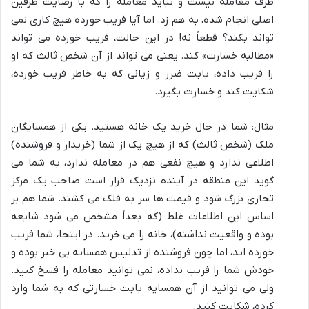
طرف معامله نیست و نباید معامله را که با رضایت طرفین
اصلی انجام شده، به هم زد. اما آیا فریب خورده هیچ کاری نمی
تواند بکند؟ قطعاً نه! در این حالت، فریب خورده می تواند
«مطالبه خسارت» کند. یعنی می تواند از آن شخص ثالث که او
را فریب داده، بابت ضرر و زیانی که به خاطر فریب خورده،
شکایت کند و خسارت بگیرد.
مثال: شما در حال خرید یک خانه هستید. یکی از همسایگان
ملک (شخص ثالث) که از هیچ یک از شما (خریدار و فروشنده)
اطلاعی ندارد و هیچ نفعی هم در معامله ندارد، به شما می
گوید این منطقه در آینده نزدیک قرار است صاحب یک مرکز
تجاری بزرگ شود و قیمت ها سر به فلک می کشند. شما هم بر
اساس این اطلاعات غلط (که بعداً مشخص می شود شایعه
بوده و واقعیت نداشته)، خانه را می خرید. در اینجا، شما فریب
خورده اید، اما چون فروشنده از تدلیس همسایه بی خبر بوده و
خودش شما را فریب نداده، نمی توانید معامله را فسخ کنید.
ولی می توانید از آن همسایه بابت خسارتی که به شما وارد
کرده، شکایت کنید.