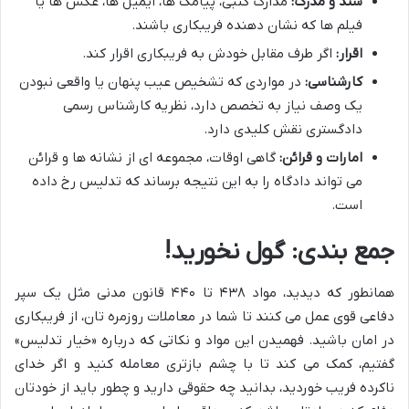
سند و مدرک:
مدارک کتبی، پیامک ها، ایمیل ها، عکس ها یا
فیلم ها که نشان دهنده فریبکاری باشند.
اقرار:
اگر طرف مقابل خودش به فریبکاری اقرار کند.
کارشناسی:
در مواردی که تشخیص عیب پنهان یا واقعی نبودن
یک وصف نیاز به تخصص دارد، نظریه کارشناس رسمی
دادگستری نقش کلیدی دارد.
امارات و قرائن:
گاهی اوقات، مجموعه ای از نشانه ها و قرائن
می تواند دادگاه را به این نتیجه برساند که تدلیس رخ داده
است.
جمع بندی: گول نخورید!
همانطور که دیدید، مواد ۴۳۸ تا ۴۴۰ قانون مدنی مثل یک سپر
دفاعی قوی عمل می کنند تا شما در معاملات روزمره تان، از فریبکاری
در امان باشید. فهمیدن این مواد و نکاتی که درباره «خیار تدلیس»
گفتیم، کمک می کند تا با چشم بازتری معامله کنید و اگر خدای
ناکرده فریب خوردید، بدانید چه حقوقی دارید و چطور باید از خودتان