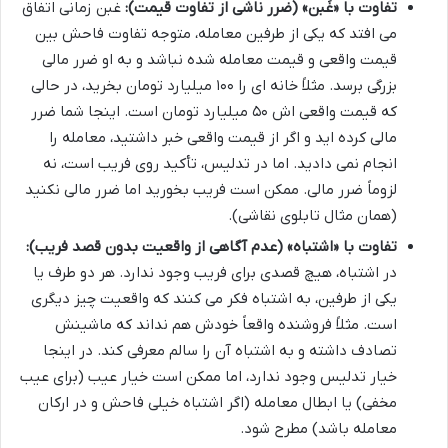
تفاوت با «غَبن» (ضرر ناشی از تفاوت قیمت):
غبن زمانی اتفاق
می افتد که یکی از طرفین معامله، متوجه تفاوت فاحش بین
قیمت واقعی و قیمت معامله شده نباشد و به او ضرر مالی
بزرگی برسد. مثلاً خانه ای را ۱۰۰ میلیارد تومان بخرید، در حالی
که قیمت واقعی اش ۵۰ میلیارد تومان است. اینجا شما ضرر
مالی کرده اید و اگر از قیمت واقعی خبر داشتید، معامله را
انجام نمی دادید. اما در تدلیس، تأکید روی فریب است، نه
لزوماً ضرر مالی. ممکن است فریب بخورید اما ضرر مالی نکنید
(همان مثال تابلوی نقاشی).
تفاوت با «اشتباه» (عدم آگاهی از واقعیت بدون قصد فریب):
در اشتباه، هیچ قصدی برای فریب وجود ندارد. هر دو طرف یا
یکی از طرفین، به اشتباه فکر می کنند که واقعیت چیز دیگری
است. مثلاً فروشنده واقعاً خودش هم نداند که ماشینش
تصادف داشته و به اشتباه آن را سالم معرفی کند. در اینجا
خیار تدلیس وجود ندارد، اما ممکن است خیار عیب (برای عیب
مخفی) یا ابطال معامله (اگر اشتباه خیلی فاحش و در ارکان
معامله باشد) مطرح شود.