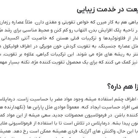
عت در خدمت زیبایی
اهی هم به کار میرن که خواص تقویتی و مغذی دارن. مثلاً عصاره رزماری
ر ناحیه پلک افزایش بدن، التهاب رو کم کنن و محیط مناسبی برای رشد مژ
ار از فلاونوئیدها و ترکیبات فنلی هستن که خاصیت آنتی اکسیدانی 
 مثل عصاره جنسینگ، به تقویت گردش خون مویرگی در اطراف فولیکول ه
 به ریشه های مژه می شوند. این ترکیبات گیاهی، علاوه بر تقویت، ب
 کمک می کنند که برای یک محصول تقویت کننده مژه، نکته بسیار مهم
ا هم داره؟
که اطراف چشم استفاده میشه، وجود مواد مضر یا حساسیت زاست. درماپلا
افراد حساسیت ایجاد کنه. معمولاً موادی مثل پارابن ها (نگهدارنده ها
ننده باشن. در فرمولاسیون محصولات جدید، سعی میشه از این مواد کمت
ن پیدا بشه. درماپلاس در تلاش است تا با استفاده از فرمولاسیونی ملایم
 با این حال، واکنش های آلرژیک فردی همیشه ممکن است رخ دهد. همیش