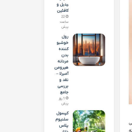
یدیل و
کافئین
22
ساعت
پیش
رول
خوشبو
کننده
بدن
مردانه
هیرومن
آمبرلا –
نقد و
بررسی
جامع
1 روز
پیش
کپسول
سلنیوم
ی
پلاس
ه
دانا: