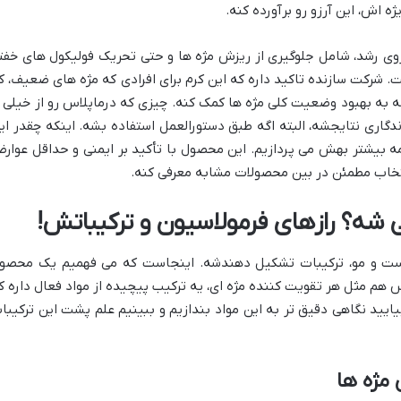
ه اش، این آرزو رو برآورده کنه.
 روی رشد، شامل جلوگیری از ریزش مژه ها و حتی تحریک فولیکول های خفت
 شرکت سازنده تاکید داره که این کرم برای افرادی که مژه های ضعیف، ک
 به بهبود وضعیت کلی مژه ها کمک کنه. چیزی که درماپلاس رو از خیلی ا
ندگاری نتایجشه، البته اگه طبق دستورالعمل استفاده بشه. اینکه چقدر ای
مه بیشتر بهش می پردازیم. این محصول با تأکید بر ایمنی و حداقل عوار
تخاب مطمئن در بین محصولات مشابه معرفی کنه.
 شه؟ رازهای فرمولاسیون و ترکیباتش!
ت و مو، ترکیبات تشکیل دهندشه. اینجاست که می فهمیم یک محصو
لاس هم مثل هر تقویت کننده مژه ای، یه ترکیب پیچیده از مواد فعال داره ک
یید نگاهی دقیق تر به این مواد بندازیم و ببینیم علم پشت این ترکیبا
 مژه ها