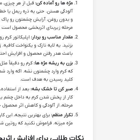
مژه ها رو آماده کن:
قبل از هر چیزی، مط
آلودگی هستن. حتی یه ذره ریمل یا خط
و بدون روغن، آرایش چشمتون رو پاک کن
مرحله زیربنای اثربخشی محصول است و ن
مقدار مناسب رو بردار:
اپلیکاتور کرم رو
بزنید. یه لایه نازک و یکنواخت کافیه.
باعث هدر رفتن محصول و افزایش احت
بزن به ریشه مژه ها:
کرم رو دقیقاً مث
که کرم وارد چشمتون نشه. اگه وارد شد
کلید رسیدن به هدف است.
صبر کن تا خشک بشه:
بعد از استفاده،
کار از پخش شدن کرم به داخل چشم یا
مرحله، از آلودگی و کاهش اثر محصول ج
تکرار منظم:
برای بهترین نتیجه، این کا
مژه میزنه. فراموش نکنید که روتین شب
نکات طلایی برای افزایش اثر