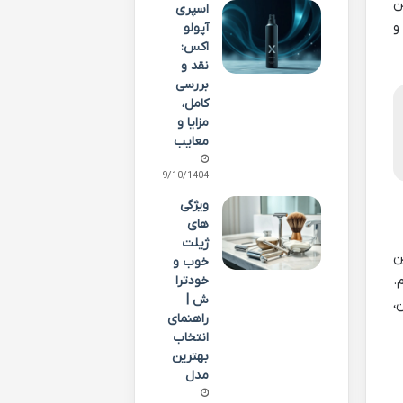
ن
اسپری
و
آپولو
اکس:
نقد و
بررسی
کامل،
مزایا و
معایب
09/10/1404
ویژگی
های
ژیلت
ن
خوب و
.
خودترا
ش |
،
راهنمای
انتخاب
بهترین
مدل