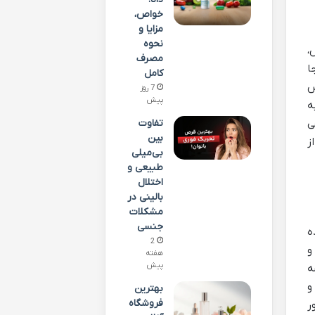
خواص،
مزایا و
نحوه
،
مصرف
ا
کامل
س
7 روز
پیش
ه
تفاوت
ی
بین
ز
بی‌میلی
طبیعی و
اختلال
بالینی در
مشکلات
جنسی
ه
2
و
هفته
پیش
ه
و
بهترین
فروشگاه
ر