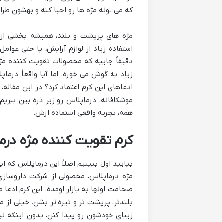
که می تونه مژه ها رو احیا کنه و بهشون طر
مژه های پرپشت و بلند، همیشه بخشی از 
استفاده زیاد از لوازم آرایش، یا حتی عوام
دقیقاً جاییه که محصولات تقویت کننده مژه
زیاد به گوش می خوره. اما آیا واقعاً درما
ادعاهای این کرم اعتماد کرد؟ در این مقاله،
موشکافانه، درماپلاس رو زیر ذره بین ببریم 
همه، تجربه واقعی استفاده ازش.
کرم تقویت کننده مژه درم
بیایید اول ببینیم اصلاً این درماپلاس ک
مژه درماپلاس، محصولی از شرکت داروسازی
ضخامت اونها به بازار اومده. این کرم ادعا 
بلندتر، پرپشت تر و تیره تر بشن. خیلی از
زیبای خودشون رو پیدا کنن، بدون اینکه نی