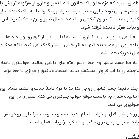
مئن بشید که مژه ها و پلک هاتون کاملاً تمیز و عاری از هرگونه آرایش یا
 چشم هم می تونه جلوی جذب درست مواد رو بگیره. با یه پاک کننده ملای
ید و بعد با آب ولرم آبکشی و با یه دستمال تمیز و نرم خشک کنید. این
باید هرگز نادیده گرفته شود.
 به آرامی بیرون بیارید. نیازی نیست مقدار زیادی از کرم رو روی مژه ها
 زیاده روی در مصرف نه تنها به اثربخشی بیشتر کمک نمی کنه، بلکه ممکنه
مال تحریک هم بشه.
ل یه خط چشم مایع، روی خط رویش مژه های بالایی بمالید. حواستون باشه
، چشم رو با آب فراوان شستشو بدید. استفاده دقیق و موازی با خط مژه،
 چند دقیقه چشم هاتون رو باز نذارید تا کرم کاملاً جذب و خشک بشه. این
 مالیده شدن به بالشت موقع خواب جلوگیری می کنه. صبوری در این
لوگیری می کند.
ر رو هر شب قبل از خواب انجام بدید. نظم و مداومت حرف اول رو در تقوی
انه، بهترین زمان برای جذب و عملکرد ترکیبات فعال است.
بخشی