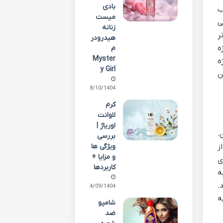
بادی
ب
میست
ی
زنانه
ر
هیدرودر
های مژه
م
Myster
ه
y Girl
ن
08/10/1404
کرم
لاوانت
اوریاژ |
ی ان.
بررسی
ویژگی ها
ز
و مزایا +
ای
کاربردها
ه
.
14/09/1404
اش به
شامپو
ضد