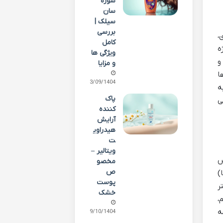
شوره
سان
سیلک |
بررسی
،
کامل
ه
ویژگی ها
و
و مزایا
ا
13/09/1404
ه
پاک
ی
کننده
آرایش
هیدراوی
ت
ویتالیر –
س
مخصو
ص
)
پوست
ر
خشک
،
ه
09/10/1404