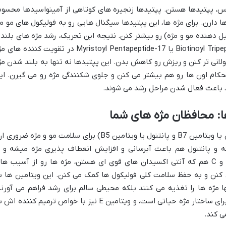
لاس، پپتیدها هستن. پپتیدها زنجیره های کوتاهی از آمینواسیدها محسو
ارن. برای مژه ها، این پپتیدها سیگنال هایی رو به فولیکول های مو م
ل دهنده مو و مژه) رو بیشتر کنن. نتیجه این تحریک، رشد مژه های بلندت
و ضخیم تره. بعضی از پپتیدها مثل Biotinoyl Tripeptide-1 یا Myristoyl Pentapeptide-17 در تقویت کننده 
ولانی تر کنن و ریزش رو کاهش بدن. این پپتیدها نه تنها به بلند شدن مژ
حکام اون ها رو هم بیشتر می کنن و جلوی شکنندگی مژه رو می گیرن. ای
و، باعث فعال شدن مراحل رشد می شوند.
ا: محافظان مژه های شما
ویتامین ها به خصوص گروه B (مثل بیوتین یا ویتامین B7 و پانتنول یا ویتامین B5) برای سلامت مو و مژه ضرور
 و پانتنول هم باعث آبرسانی و افزایش انعطاف پذیری مژه میشه و ا
شکنندگی اون جلوگیری می کنه. ویتامین E و C هم که آنتی اکسیدان های قوی ای هستن، مژه ها رو از آسیب ه
کنن و به حفظ سلامت کلی فولیکول ها کمک می کنن. این ویتامین ها ب
 مژه ها را تغذیه می کنند بلکه محیطی سالم برای رشد فراهم می آورند
ویتامین C به تولید کلاژن کمک می کند که برای ساختار مژه حیاتی است، و ویتامین E نیز با خواص ترمیم کننده 
ی کند.