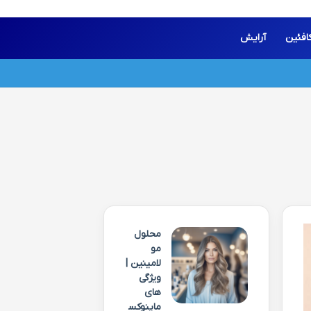
افئین
آرایش
محلول
مو
لامینین |
ویژگی
های
ماینوکس