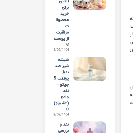
آنلاین
برای
خرید
ه
محصولا
ت
م
مراقبت
ز
از پوست
ن
ض
26/09/1404
شیشه
شیر ضد
نفخ
پرفکت 5
چیکو –
ل
نقد
ه
جامع
ت
(+4 ماه)
22/09/1404
نقد و
بررسی