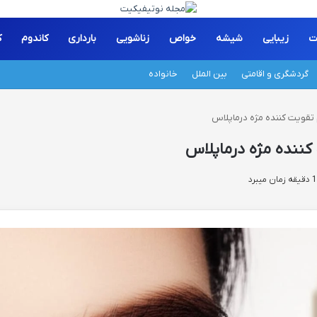
ت
زیبایی
شیشه
خواص
زناشویی
بارداری
کاندوم
ک
گردشگری و اقامتی
بین الملل
خانواده
تقویت کننده مژه درماپلاس
ننده مژه درماپلاس