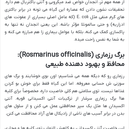
از همه مهم تر، انجدان خواص ضد میکروبی و آنتی باکتریال هم داره.
تحقیقات نشون دادن که عصاره این گیاه می تونه در برابر باکتری
های گرم منفی مثل E. coli (که عامل اصلی بسیاری از عفونت های
ادراریه) و حتی سالمونلا مؤثر باشه. این یعنی انجدان نه تنها به
پاکسازی کمک می کنه، بلکه با عوامل بیماری زا هم مبارزه می کنه و
به شما یه نفس راحت میده.
برگ رزماری (Rosmarinus officinalis):
محافظ و بهبود دهنده طبیعی
رزماری رو که دیگه همه می شناسیم؛ اون بوی خوشایند و برگ های
سوزنی ش حسابی معروفه. اما این گیاه فقط برای خوش بو کردن
غذاها نیست، توی سلامتی هم کلی خاصیت داره، مخصوصاً برای کلیه
ها! برگ رزماری سرشار از ترکیبات آنتی اکسیدانی قویه. آنتی
اکسیدان ها مثل یک سپر محافظتی عمل می کنن و از سلول های
بدن در برابر آسیب های ناشی از رادیکال های آزاد محافظت می کنن.
این خاصیت آنتی اکسیدانی، به کاهش التهاب توی کلیه ها و مجاری