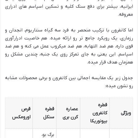
ایرانیه، بیشتر برای دفع سنگ کلیه و تسکین اسپاسم های ادراری
معروفه.
اما کانفرون با ترکیب منحصر به فرد سه گیاه سنتاریوم، انجدان و
رزماری، یک رویکرد جامع تر رو ارائه میده. هم خاصیت ادرارآوری
قوی داره، هم ضد التهابه، هم ضد میکروب عمل می کنه و هم ضد
اسپاسم. این یعنی به جای تمرکز روی یک جنبه، چندین مشکل رو
همزمان هدف قرار میده.
جدول زیر یک مقایسه اجمالی بین کانفرون و برخی محصولات مشابه
رو نشون میده:
قطره
عصاره
قطره
قرص
ویژگی
کانفرون
کرن بری
سنکل
اورومکس
بیونوریکا
برگ بو،