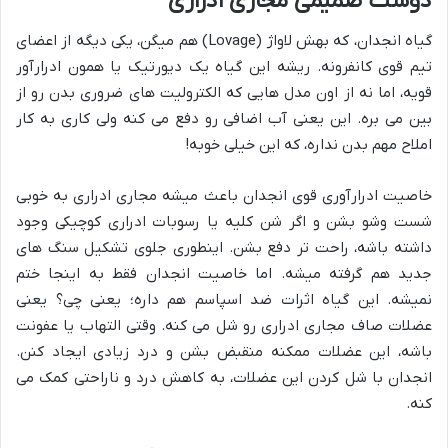
دوست صمیمی مجاری ادراری
گیاه انجدان، که بهش لاواژ (Lovage) هم میگن، یکی دیگه از اعضای
تیم قوی کانفرونه. ریشه این گیاه یک دیورتیک یا همون ادرارآور
قویه، اما نه از اون مدل هایی که الکترولیت های ضروری بدن رو از
بین می بره. این یعنی آب اضافی رو دفع می کنه ولی کاری به کار
املاح مهم بدن نداره، که این خیلی خوبه!
خاصیت ادرارآوری قوی انجدان باعث میشه مجاری ادراری به خوبی
شست وشو بشن و اگر شن کلیه یا رسوبات ادراری کوچیکی وجود
داشته باشه، راحت تر دفع بشن. اینطوری جلوی تشکیل سنگ های
جدید هم گرفته میشه. اما خاصیت انجدان فقط به اینجا ختم
نمیشه. این گیاه اثرات ضد اسپاسم هم داره؛ یعنی چی؟ یعنی
عضلات صاف مجاری ادراری رو شل می کنه. وقتی التهاب یا عفونت
باشه، این عضلات ممکنه منقبض بشن و درد زیادی ایجاد کنن.
انجدان با شل کردن این عضلات، به کاهش درد و ناراحتی کمک می
کنه.