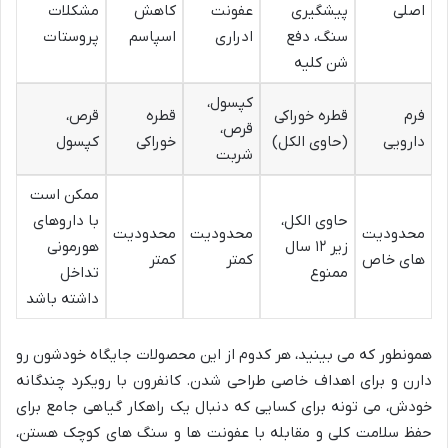
اصلی
پیشگیری
عفونت
کاهش
مشکلات
سنگ، دفع
ادراری
اسپاسم
پروستات
شن کلیه
کپسول،
فرم
قطره خوراکی
قطره
قرص،
قرص،
دارویی
(حاوی الکل)
خوراکی
کپسول
شربت
ممکن است
حاوی الکل،
با داروهای
محدودیت
محدودیت
محدودیت
زیر ۱۲ سال
هورمونی
های خاص
کمتر
کمتر
ممنوع
تداخل
داشته باشد
همونطور که می بینید، هر کدوم از این محصولات جایگاه خودشون رو
دارن و برای اهداف خاصی طراحی شدن. کانفرون با رویکرد چندگانه
خودش، می تونه برای کسایی که دنبال یک راهکار گیاهی جامع برای
حفظ سلامت کلی و مقابله با عفونت ها و سنگ های کوچک هستن،