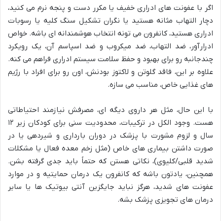
اگر با عفونت های ادراری خفیف یا مکرر دست و پنجه نرم می کنید،
دچار التهاب مثانه هستید یا نگران تشکیل سنگ کلیه یا رسوبات
ادراری هستید، کانفرون می تونه انتخاب هوشمندانه ای باشه. خواص
ادرارآور، ضد التهاب، ضد میکروب و ضد اسپاسم آن، یک رویکرد
چندجانبه رو برای بهبود و حفظ سلامت سیستم ادراری فراهم می کنه.
علاوه بر این، فاقد گلوتن و لاکتوز بودنش، اون رو برای افراد با رژیم
های غذایی خاص، مناسب می سازه.
با این حال، مثل هر داروی دیگه ای، مصرفش نیازمند احتیاطاتی
هست. وجود الکل در ترکیبات، محدودیت سنی برای کودکان زیر ۱۲
سال و لزوم مشورت با پزشک در دوران بارداری و شیردهی یا در
صورت داشتن بیماری های خاص (مثل زخم معده فعال یا مشکلات
شدید قلبی/کلیوی)، نکاتی هستن که حتماً باید جدی گرفته بشن.
همچنین، یادتون باشه که کانفرون یک درمان حمایتیه و در موارد
عفونت های شدید، هرگز نباید جایگزین آنتی بیوتیک ها یا سایر
درمان های تجویزی پزشک بشه.