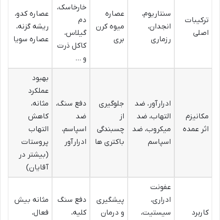
خارخاسک،
سنتاریوم،
عصاره
عصاره کدو،
ترکیبات
دم
انجدان،
میوه کرن
ریشه گزنه،
اصلی
گیلاس،
رزماری
بری
عصاره سویا
کاکل ذرت
و …
بهبود
عملکرد
ادرارآور، ضد
جلوگیری
دفع سنگ،
مثانه،
مکانیزم
التهاب، ضد
از
ضد
کاهش
اثر عمده
میکروب، ضد
چسبندگی
اسپاسم،
التهاب
اسپاسم
باکتری ها
ادرارآور
پروستات
(بیشتر در
آقایان)
عفونت
ادراری،
پیشگیری
دفع سنگ
مثانه بیش
کاربرد
سیستیت،
و درمان
کلیه،
فعال،