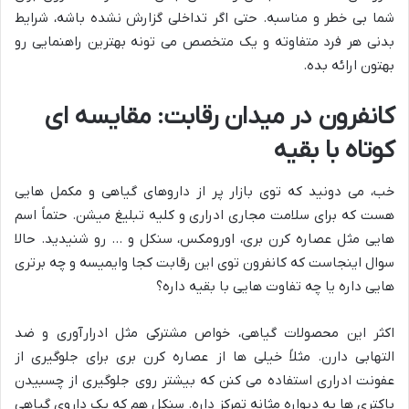
شما بی خطر و مناسبه. حتی اگر تداخلی گزارش نشده باشه، شرایط
بدنی هر فرد متفاوته و یک متخصص می تونه بهترین راهنمایی رو
بهتون ارائه بده.
کانفرون در میدان رقابت: مقایسه ای
کوتاه با بقیه
خب، می دونید که توی بازار پر از داروهای گیاهی و مکمل هایی
هست که برای سلامت مجاری ادراری و کلیه تبلیغ میشن. حتماً اسم
هایی مثل عصاره کرن بری، اورومکس، سنکل و … رو شنیدید. حالا
سوال اینجاست که کانفرون توی این رقابت کجا وایمیسه و چه برتری
هایی داره یا چه تفاوت هایی با بقیه داره؟
اکثر این محصولات گیاهی، خواص مشترکی مثل ادرارآوری و ضد
التهابی دارن. مثلاً خیلی ها از عصاره کرن بری برای جلوگیری از
عفونت ادراری استفاده می کنن که بیشتر روی جلوگیری از چسبیدن
باکتری ها به دیواره مثانه تمرکز داره. سنکل هم که یک داروی گیاهی