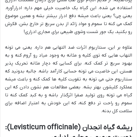
استفاده می شده. این گیاه یک خاصیت خیلی مهم داره: ادرارآوره.
یعنی چی؟ یعنی باعث میشه دفع ادرار بیشتر بشه و همین موضوع
کمک می کنه تا سموم و مواد زائد از بدن سریع تر خارج بشن. فکرش
رو بکنید، یک جور شست وشوی طبیعی برای مجاری ادراری!
علاوه بر این، سنتاریوم اثرات ضد التهابی هم داره. یعنی می تونه
التهاب هایی که توی کلیه و مثانه به وجود میاد رو آروم کنه و به
بهبود سریع تر کمک کنه. برای کسایی که دچار مثانه تحریک پذیر
هستن، این خاصیت می تونه حسابی کارآمد باشه. جالبه بدونید که
سنتاریوم حتی می تونه به تقویت کلیه ها کمک کنه و باعث میشه
عملکرد کلیشون بهتر بشه. بعضی مطالعات هم نشون دادن که این
گیاه می تونه روی تولید صفرا اثرگذار باشه و به کبد کمک کنه تا
سموم رو راحت تر دفع کنه، که این خودش یه امتیاز اضافه برای
سلامت کل بدنه.
ریشه گیاه انجدان (Levisticum officinale):