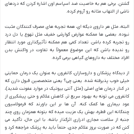
گشتن. برخی هم به خاصیت ضد اسپاسم اون اشاره کردن که دردهای
ناشی از التهاب مثانه رو آروم کرده.
البته، مثل هر داروی دیگه ای، همه تجربه های مصرف کنندگان مثبت
نبوده. بعضی ها ممکنه عوارض گوارشی خفیف مثل تهوع یا دل درد
رو تجربه کرده باشن. تعداد کمی هم ممکنه تأثیرگذاری مورد انتظار
رو ندیده باشن که این موضوع معمولاً به تفاوت در واکنش بدن
افراد مختلف به داروهای گیاهی برمی گرده.
از دیدگاه پزشکان و داروسازان، کانفرون به عنوان یک درمان حمایتی
خیلی خوب پذیرفته شده. یعنی چی؟ یعنی متخصصین قبول دارن که
در کنار درمان های اصلی (مثل آنتی بیوتیک در موارد عفونت شدید)،
کانفرون می تونه به بهبود سریع تر، کاهش علائم و حتی پیشگیری از
عود بیماری ها کمک کنه. آن ها بر این باورند که فرمولاسیون
چندگانه این قطره، بهش یک مزیت میده که بتونه همزمان روی چند
جنبه از سلامت مجاری ادراری اثرگذار باشه. با این حال، تأکید می
کنن که در صورت بروز علائم جدی، حتماً باید به پزشک مراجعه کرد و