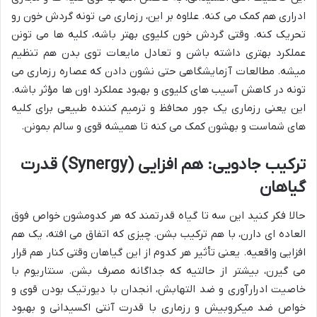
ادراری هم کمک می کنه. علاوه بر این، رزماری می تونه گردش خون رو
تحریک کنه. وقتی گردش خون کلیوی بهتر باشه، کلیه ها می تونن
عملکرد بهتری داشته باشن و تعادل مایعات توی بدن هم تنظیم
میشه. مطالعات آزمایشگاهی حتی نشون دادن که عصاره رزماری می
تونه در کاهش آسیب های کلیوی و بهبود عملکرد اون ها مؤثر باشه.
این یعنی رزماری یک جور محافظ و ترمیم کننده طبیعی برای کلیه
های شماست و بهشون کمک می کنه تا همیشه قوی و سالم بمونن.
ترکیب جادویی: هم افزایی (Synergy) قدرت
گیاهان
حالا فکر کنید این سه تا گیاه قدرتمند که هر کدومشون خواص فوق
العاده ای دارن، با هم ترکیب بشن. چیزی که اتفاق می افته، یک هم
افزایی واقعیه. یعنی تأثیر هر کدوم از این گیاهان وقتی کنار هم قرار
می گیرن، بیشتر از حالتیه که جداگانه مصرف بشن. سنتاریوم با
خاصیت ادرارآوری و ضد التهابش، انجدان با دیورتیک بودن قوی و
خواص ضد میکروبیش و رزماری با قدرت آنتی اکسیدانی و بهبود