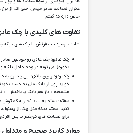
ها برای جلوگیری از سوءاستفاده ها و پول ش
عنوان ضمانت صادر میشن، حتی اگه از نوع 
خاص داره که گفتم.
تفاوت های کلیدی با چک عادی
شاید بپرسید خب فرقش با چک های دیگه چیه
چک عادی:
چک عادی رو خودتون صادر م
بخوره). می تونه در وجه حامل باشه و
چک رمزدار بین بانکی:
این چک رو بانک ص
خواید پول از بانک ملی به حساب خودتو
مشخصه و باز هم بانک پرداختش رو ت
سفته:
سفته یه سند تجاریه که توش مت
کنید. سفته دیگه مثل چک، از پشتوانه 
برای ضمانت های کوچکتر یا بین افرادی
موارد کاربرد صحیح و متداول 