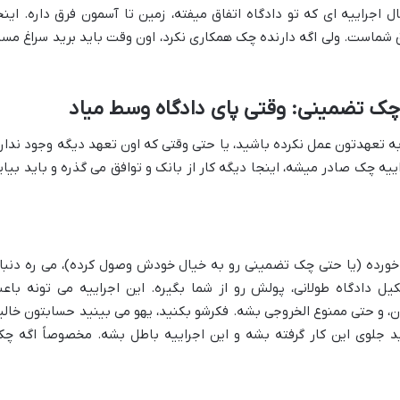
ل اجراییه ای که تو دادگاه اتفاق میفته، زمین تا آسمون فرق داره. اینج
شماست. ولی اگه دارنده چک همکاری نکرد، اون وقت باید برید سراغ مسی
 چک تضمینی: وقتی پای دادگاه وسط میاد
 تعهدتون عمل نکرده باشید، یا حتی وقتی که اون تعهد دیگه وجود نداره
یه چک صادر میشه، اینجا دیگه کار از بانک و توافق می گذره و باید بیای
خورده (یا حتی چک تضمینی رو به خیال خودش وصول کرده)، می ره دنبا
کیل دادگاه طولانی، پولش رو از شما بگیره. این اجراییه می تونه باع
 و حتی ممنوع الخروجی بشه. فکرشو بکنید، یهو می بینید حسابتون خالی
ید جلوی این کار گرفته بشه و این اجراییه باطل بشه. مخصوصاً اگه چک