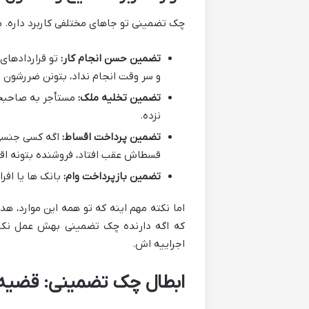
چک تضمینی تو جاهای مختلفی کاربرد داره. مثل
تضمین حسن انجام کار:
تو قراردادهای 
و سر وقت انجام نداد، بتونن ضررشون ر
تضمین تخلیه ملک:
مستأجر به صاحبخو
نزده.
تضمین پرداخت اقساط:
اگه کسی جنسی 
قسطاش عقب افتاد، فروشنده بتونه اقد
تضمین بازپرداخت وام:
بانک ها یا افر
اما نکته مهم اینه که تو همه این موارد،
که اگه دارنده چک تضمینی بهش عمل نکنه 
اجراییه اش.
ابطال چک تضمینی: قضیه ا