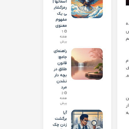
آسمانها |
رمزگشای
ی یک
مفهوم
ه
معنوی
س
1
هفته
م
پیش
راهنمای
جامع:
م
قانون
ک
طلاق در
بچه دار
،
نشدن
مرد
2
ن
هفته
پیش
ر
ه
آیا
برگشت
زدن چک