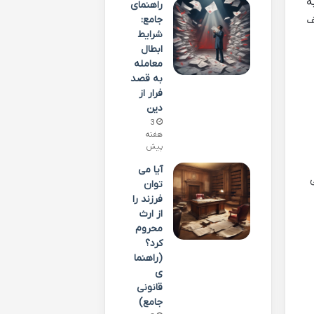
ه
راهنمای
ف
جامع:
شرایط
ابطال
معامله
به قصد
فرار از
دین
3
هفته
پیش
آیا می
توان
فرزند را
از ارث
محروم
کرد؟
(راهنما
ی
قانونی
جامع)