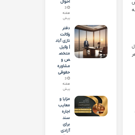
احوال
ش
3
ه
هفته
پیش
دفتر
وکالت
نازی آباد
ل
| وکیل
متخص
ر
ص و
مشاوره
حقوقی
3
هفته
پیش
مزایا و
معایب
اجاره
سند
برای
آزادی