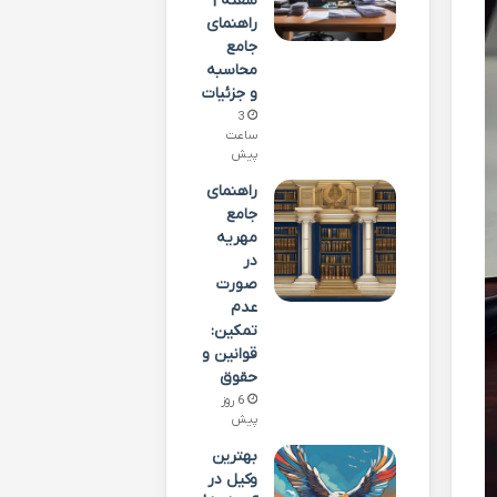
سفته |
راهنمای
جامع
محاسبه
و جزئیات
3
ساعت
پیش
راهنمای
جامع
مهریه
در
صورت
عدم
تمکین:
قوانین و
حقوق
6 روز
پیش
بهترین
وکیل در