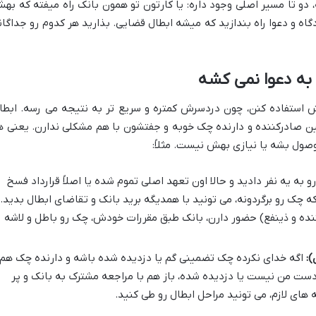
و تا مسیر اصلی وجود داره: یا کارتون تو همون بانک راه میفته که به
گاه و دعوا راه بندازید که میشه ابطال قضایی. بذارید هر کدوم رو جداگان
ر به دعوا نمی کشه
استفاده کنن، چون دردسرش کمتره و سریع تر به نتیجه می رسه. ابطا
 بین صادرکننده و دارنده چک خوبه و جفتشون با هم مشکلی ندارن. یعنی ه
صول بشه یا نیازی بهش نیست. مثلاً:
به یه نفر دادید و حالا اون تعهد اصلی تموم شده یا اصلاً قرارداد فسخ
چک رو برگردونه، می تونید با همدیگه برید بانک و تقاضای ابطال بدید.
نده و ذینفع) حضور دارن، بانک طبق مقررات خودش، چک رو باطل و لاشه
):
اگه خدای نکرده چک تضمینی گم یا دزدیده شده باشه و دارنده چک هم
دست من نیست یا دزدیده شده، باز هم با مراجعه مشترک به بانک و پر
 های لازم، می تونید مراحل ابطال رو طی کنید.