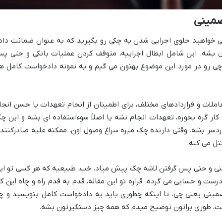
ضمینی
خواهید جلوی اجرایی شدن یه چکی رو بگیرید که به عنوان ضمانت داد
ول بشه. این شامل ابطال اجراییه، متوقف کردن عملیات بانکی و حتی پ
چی رو در مورد این موضوع بهتون می گیم و یه نمونه دادخواست کامل ه
ات و قراردادهای مختلف، برای اطمینان از انجام تعهدات یا حسن انجا
 کار گره بخوره، تعهدات انجام نشه یا اصلاً سوءاستفاده ای بشه و این چ
ردسر بشه. وقتی دارنده چک میره سراغ وصول اون، ممکنه علیه صادرکننده
تل می کنه.
ی و حتی پس گرفتن لاشه چک پیش میاد. خب، طبیعیه که هر کسی تو ای
درست و حسابی می گرده. قراره تو این مقاله، قدم به قدم راه و چاه این کا
تضمینی یعنی چی، تا اینکه چطوری باید یه دادخواست کامل بنویسید و چ
حت، طوری براتون توضیح میدم که همه چیز دستگیرتون بشه.