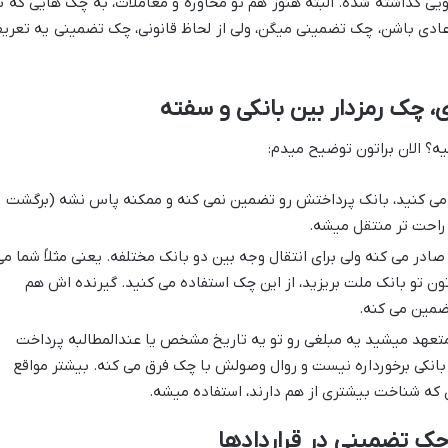
ویی گذاشته شده. البته هنوز هم تو محاوره و معاملات، به چک هایی که ب
عادی باشن، چک تضمینی میگن، ولی از لحاظ قانونی، چک تضمینی یه تعری
، چک رمزدار بین بانکی و سفته
؟ الان براتون توضیح میدم:
ی کنید، بانک پرداختش رو تضمین نمی کنه و ممکنه پاس نشه (برگشت
 راحت تر منتقل میشه.
ادر می کنه ولی برای انتقال وجه بین دو بانک مختلفه. یعنی مثلاً شما می
ن تو بانک ملت بریزید، از این چک استفاده می کنید. گیرنده اش هم
ضمین می کنه.
عهد میشید یه مبلغی رو تو یه تاریخ مشخص یا عندالمطالبه پرداخت
بانکی برخورداره نیست و روال وصولش با چک فرق می کنه. بیشتر مواقع
 که شناخت بیشتری از هم دارند، استفاده میشه.
چک تضمینی در قراردادها