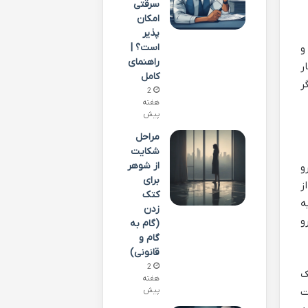
سرقتی
امکان
پذیر
است؟ |
و
راهنمای
ر
کامل
ر
2
هفته
پیش
مراحل
شکایت
از شوهر
و
برای
ز
کتک
ه
زدن
و
(گام به
گام و
قانونی)
2
ک
هفته
ت
پیش