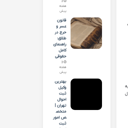
3
هفته
پیش
قانون
عسر و
حرج در
طلاق:
راهنمای
کامل
حقوقی
3
هفته
پیش
بهترین
ه
وکیل
ل
ثبت
احوال
تهران |
متخص
ص امور
ثبت