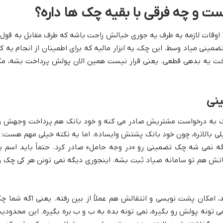
ت و چه فرقی با بقیه چک ها داره؟
هی اوقات لازمه یه طرف یه جوری خیالش راحت باشه که طرف مقابل به قول 
نی میاد وسط. این چک، یه ابزار مالیه که برای اطمینان از انجام یه کا
خت یه بدهی قطعی. یعنی قرار نیست همین الان پولش پرداخت بشه، مگ
نی
ک به درخواست مشتریش صادر می کنه و خود بانک هم پرداخت وجهش ر
ی بالاتره، چون خود بانک پشتش وایساده. اما یه نکته خیلی مهم هست: ا
ه نمی شه چک تضمینی رو «در وجه حامل» صادر کرد. حتماً باید اسم ی
هم تو سامانه صیاد ثبت بشه. اینجوری دیگه نمی تونن هر کی چک ر
، امکان پشت نویسی و انتقالش هم عملاً از بین رفته. یعنی اگه شما چ
ی تونه پولش رو بگیره، نمی تونه بده به ب و ب بره بگیره. این محدودی