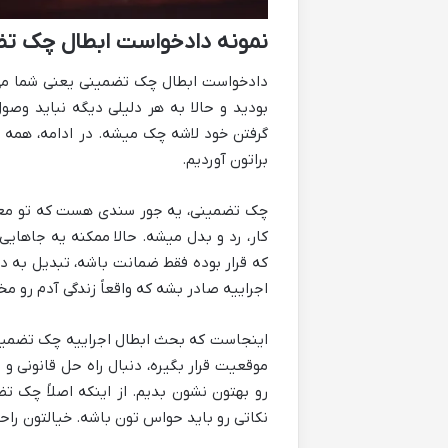
نمونه دادخواست ابطال چک ت
دادخواست ابطال چک تضمینی یعنی شما می 
بودید و حالا به هر دلیلی دیگه نباید وص
گرفتن خود لاشه چک میشه. در ادامه، همه 
براتون آوردیم.
چک تضمینی، یه جور سندی هست که تو معامل
کار، رد و بدل میشه. حالا ممکنه یه جاهایی
که قرار بوده فقط ضمانت باشه، تبدیل به د
اجراییه صادر بشه که واقعاً زندگی آدم رو مخ
اینجاست که بحث ابطال اجراییه چک تضمین
موقعیت قرار بگیره، دنبال راه حل قانونی و 
رو بهتون نشون بدیم. از اینکه اصلاً چک 
نکاتی رو باید حواس تون باشه. خیالتون را