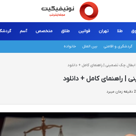
ق
طلا
تهران
قوانین
طلاق
متخصص
آسم
گردشگ
گردشگری و اقامتی
بین الملل
خانواده
بطال چک تضمینی | راهنمای کامل + دانلود
 | راهنمای کامل + دانلود