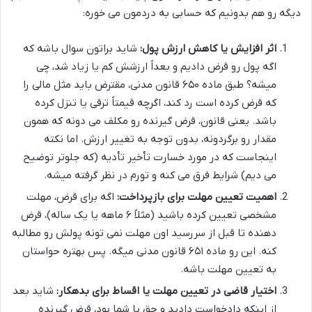
دیگه رو هم بدونیم که حسابی به دردمون می خوره:
اثر افزایش یا کاهش ارزش پول:
شاید براتون سوال باشه که
اگه پول رو قرض دادیم و بعداً ارزشش کم یا زیاد شد، چی
میشه؟ طبق ماده ۶۵۰ قانون مدنی، مقترض باید مثل مالی را
که قرض کرده است رد کند، اگرچه قیمتاً ترقی یا تنزل کرده
باشد. یعنی قانون، قرض گیرنده رو مکلف می دونه که همون
مقدار رو برگردونه، بدون توجه به تغییر ارزش. اما نکته
اینجاست که در مورد خسارت تأخیر تأدیه (که جلوتر توضیح
می دیم) شرایط فرق می کنه و تورم در نظر گرفته میشه.
اهمیت تعیین مهلت برای بازپرداخت:
اگه برای قرض، مهلت
مشخصی تعیین کرده باشید (مثلاً ۶ ماهه یا یک ساله)، قرض
دهنده تا قبل از سررسید اون مهلت نمی تونه پولش رو مطالبه
کنه. این رو ماده ۶۵۱ قانون مدنی میگه. پس بهتره حواستان
به تعیین مهلت باشه.
اختیار قاضی در تعیین مهلت یا اقساط برای بدهکار:
شاید بعد
از اینکه دادخواست دادید و حق با شما بود، قرض گیرنده