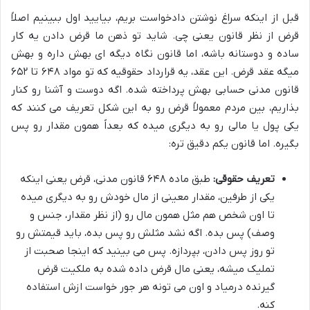
قبل از اینکه سراغ نوشتن دادخواست بریم، بیایید اول ببینیم اصلاً
قرض از نظر قانون یعنی چی. شاید تو ذهن ما قرض دادن یه کار
ساده و دوستانه باشه، اما قانون نگاه دیگه ای بهش داره و بهش
میگه عقد قرض. این عقد، یه قرارداد حقوقیه که تو مواد ۶۴۸ تا ۶۵۲
قانون مدنی حسابی بهش پرداخته شده. اگه دوست و آشنا رو کنار
بذاریم، بین مردم معمولاً قرض رو به این شکل تعریف می کنند که
یکی پول یا مالی رو به دیگری میده که بعداً همون مقدار رو پس
بگیره. اما قانون یکم دقیق تره:
تعریف حقوقی:
طبق ماده ۶۴۸ قانون مدنی، قرض یعنی اینکه
یکی از طرفین، مقدار معینی از مال خودش رو به دیگری میده
تا اون شخص هم مثل همون مال رو (از نظر مقدار، جنس و
وصف) پس بده. اگه نشد مثلش رو پس بده، باید قیمتش رو
تو روز پس دادن، بپردازه. پس می بینید که اینجا صحبت از
تملیک میشه، یعنی مال قرض داده شده به ملکیت قرض
گیرنده درمیاد و اون می تونه هر جور خواست ازش استفاده
کنه.