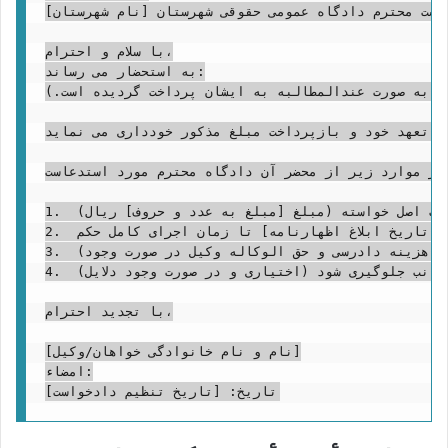
یاست محترم دادگاه عمومی حقوقی شهرستان [نام شهرستان]
با سلام و احترام،

به استحضار می رساند:

ا به صورت عندالمطالبه به ایشان پرداخت گردیده است.)
 تعهد خود و بازپرداخت مبلغ مذکور خودداری می نماید.
 قانون آیین دادرسی مدنی و ماده ۶۴۸ قانون مدنی، تقاضای صدور حکم بر موارد زیر از محضر آن دادگاه محترم مورد استدعاست:
1.  محکومیت خوانده به پرداخت اصل خواسته (مبلغ [مبلغ به عدد و حروف] ریال).

2.  محکومیت خوانده به پرداخت خسارت تأخیر تأدیه از تاریخ [تاریخ مطالبه رسمی، معمولاً تاریخ ابلاغ اظهارنامه] تا زمان اجرای کامل حکم.

3.  محکومیت خوانده به پرداخت کلیه خسارات دادرسی شامل (هزینه دادرسی و حق الوکاله وکیل در صورت وجود).

4.  (اختیاری و در صورت وجود دلایل) بدواً صدور قرار تأمین خواسته از اموال خوانده به استناد بند د ماده ۱۰۸ قانون آیین دادرسی مدنی [با ایداع خسارت احتمالی/بدون ایداع خسارت احتمالی] تا از تضییع حقوق اینجانب جلوگیری شود.

با تجدید احترام،

[نام و نام خانوادگی خواهان/وکیل]

امضاء:
