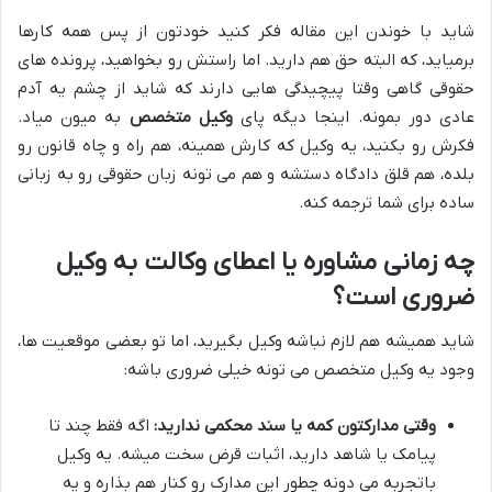
شاید با خوندن این مقاله فکر کنید خودتون از پس همه کارها
برمیاید، که البته حق هم دارید. اما راستش رو بخواهید، پرونده های
حقوقی گاهی وقتا پیچیدگی هایی دارند که شاید از چشم یه آدم
عادی دور بمونه. اینجا دیگه پای
وکیل متخصص
به میون میاد.
فکرش رو بکنید، یه وکیل که کارش همینه، هم راه و چاه قانون رو
بلده، هم قلق دادگاه دستشه و هم می تونه زبان حقوقی رو به زبانی
ساده برای شما ترجمه کنه.
چه زمانی مشاوره یا اعطای وکالت به وکیل
ضروری است؟
شاید همیشه هم لازم نباشه وکیل بگیرید، اما تو بعضی موقعیت ها،
وجود یه وکیل متخصص می تونه خیلی ضروری باشه:
وقتی مدارکتون کمه یا سند محکمی ندارید:
اگه فقط چند تا
پیامک یا شاهد دارید، اثبات قرض سخت میشه. یه وکیل
باتجربه می دونه چطور این مدارک رو کنار هم بذاره و یه