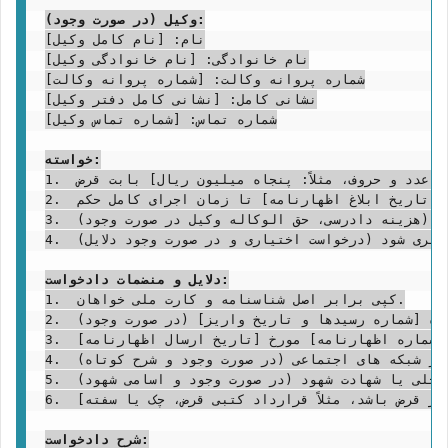
وکیل (در صورت وجود):
نام: [نام کامل وکیل]

نام خانوادگی: [نام خانوادگی وکیل]

شماره پروانه وکالت: [شماره پروانه وکالت]

نشانی کامل: [نشانی کامل دفتر وکیل]

شماره تماس: [شماره تماس وکیل]

خواسته:
1.  مطالبه مبلغ [مبلغ به عدد و حروف، مثلاً: پنجاه میلیون ریال] بابت قرض.

2.  مطالبه خسارت تأخیر تأدیه از تاریخ [تاریخ مطالبه رسمی، معمولاً تاریخ ابلاغ اظهارنامه] تا زمان اجرای کامل حکم.

3.  مطالبه کلیه خسارات دادرسی شامل (هزینه دادرسی، حق الوکاله وکیل در صورت وجود).

4.  (درخواست اختیاری و در صورت وجود دلایل) بدواً صدور قرار تأمین خواسته از اموال خوانده به استناد بند د ماده ۱۰۸ قانون آیین دادرسی مدنی [با ایداع خسارت احتمالی/بدون ایداع خسارت احتمالی] تا از تضییع حقوق اینجانب جلوگیری شود.

دلایل و منضمات دادخواست:
1.  کپی برابر اصل شناسنامه و کارت ملی خواهان.

2.  کپی برابر اصل رسید(های) واریز وجه بانکی شماره [شماره رسیدها و تاریخ واریز] (در صورت وجود).

3.  کپی برابر اصل اظهارنامه شماره [شماره اظهارنامه] مورخ [تاریخ ارسال اظهارنامه].

4.  اسکرین شات پیامک ها / ایمیل ها / مکالمات در شبکه های اجتماعی (در صورت وجود و شرح کوتاه).

5.  استشهادیه محلی یا شهادت شهود (در صورت وجود و اسامی شهود).

6.  [هر مدرک دیگری که دال بر قرض باشد، مثلاً قرارداد کتبی قرض، چک یا سفته].

شرح دادخواست: