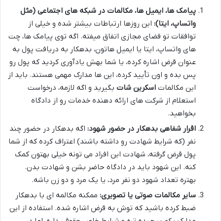
پیامک ها، ایمیل ها، مکالمات در شبکه های اجتماعی (مثل
واتساپ، ایتا):
این روزها ارتباطات بیشتر شده و خیلی از
توافقات تو فضای مجازی اتفاق میفته. اگه توی پیامک ها، چت
های واتساپ، ایتا یا ایمیل هاتون، بدهکار به دریافت پول به
عنوان قرض اشاره کرده، یا شما بهش یادآوری کردید که پول رو
پس بده و اون تأیید کرده، این ها مدارک مهمی هستند. باید از
این مکالمات
اسکرین شات
بگیرید و اگه لازمه، درخواست
استعلام از شرکت های ارائه دهنده خدمات رو از دادگاه
بخواهید.
اقرار شفاهی بدهکار در حضور شهود:
اگه بدهکار در حضور چند
نفر (که شرایط شهادت رو داشته باشند) اعتراف کرده که از شما
پول قرض گرفته، شهادت این افراد می تونه خیلی بهتون کمک
کنه. این شهود باید در دادگاه حاضر بشن و شهادت بدن.
بهتره تعداد شهود دو نفر مرد، یا یک مرد و دو زن باشه.
سایر مکالمات صوتی یا تصویری:
ممکنه مکالمه ای با بدهکار
ضبط کرده باشید که توش به قرض اشاره شده. استفاده از این