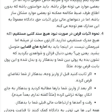
مدارک یکم پیچیده تره و شرایط خاص حقوقی داره، اما در
بعضی موارد می تونه مؤثر باشه. باید حواستون باشه که بدون
اطلاع طرف، ضبط مکالمه ممکنه تو بعضی موارد مشکل ساز
باشه، اما در دعواهای مالی برای اثبات حق، دادگاه معمولاً به
این مدارک هم توجه می کنه.
نحوه اثبات قرض در صورت نبود هیچ سند کتبی مستقیم:
اگه
هیچ مدرک مستقیمی ندارید، کارتون سخت تر میشه اما
غیرممکن نیست. در اینجا باید به
اماره های قضایی
متوسل
بشید. یعنی چی؟ یعنی دنبال قرائن و شواهدی بگردید که
نشون بده یه پولی بین شما و بدهکار رد و بدل شده و این پول
بابت قرض بوده. مثلاً:
اگر ثابت کنید قبل از واریز وجه، بدهکار از شما تقاضای
قرض کرده.
اگر بعد از واریز، شما بارها مطالبه کردید و بدهکار به جای
انکار، بهانه تراشی کرده (مثلاً گفته ندارم، بعداً میدم).
رفت و آمدها و ارتباطات مالی قبلی شما با بدهکار.
همه این ها می تونن به دادگاه کمک کنند تا قناعت وجدان