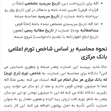
اگه برای بازپرداخت دین،
تاریخ سررسید مشخصی
(مثلاً در
قرارداد قرض) تعیین شده باشه و بدهکار در اون تاریخ پول رو
نپرداخته باشه، خسارت از
تاریخ سررسید
محاسبه میشه.
اما اگه تاریخ سررسیدی مشخص نشده باشه (مثلاً قرض
عندالمطالبه
بوده)، خسارت از
تاریخ مطالبه رسمی
(همون
تاریخ ابلاغ اظهارنامه یا تقدیم دادخواست) شروع میشه.
نحوه محاسبه بر اساس شاخص تورم اعلامی
بانک مرکزی
حالا شاید بپرسید این خسارت چقدر میشه و چطوری حسابش می
کنن؟ دادگاه برای محاسبه این خسارت، به
شاخص تورم (نرخ تورم)
که بانک مرکزی هر سال اعلام می کنه
، استناد می کنه. یعنی مثلاً اگه
شما ۱۰ میلیون تومان قرض دادید و بعد از دو سال می خواید پس
بگیرید، دادگاه نگاه می کنه که این ۱۰ میلیون تومان تو این دو سال،
چقدر به خاطر تورم افت ارزش پیدا کرده و همون مقدار رو به عنوان
خسارت تأخیر تأدیه به اصل پولتون اضافه می کنه. این کار باعث