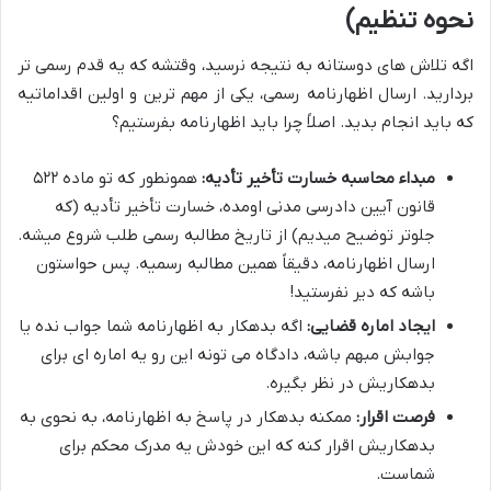
نحوه تنظیم)
اگه تلاش های دوستانه به نتیجه نرسید، وقتشه که یه قدم رسمی تر
بردارید. ارسال اظهارنامه رسمی، یکی از مهم ترین و اولین اقداماتیه
که باید انجام بدید. اصلاً چرا باید اظهارنامه بفرستیم؟
مبداء محاسبه خسارت تأخیر تأدیه:
همونطور که تو ماده ۵۲۲
قانون آیین دادرسی مدنی اومده، خسارت تأخیر تأدیه (که
جلوتر توضیح میدیم) از تاریخ مطالبه رسمی طلب شروع میشه.
ارسال اظهارنامه، دقیقاً همین مطالبه رسمیه. پس حواستون
باشه که دیر نفرستید!
ایجاد اماره قضایی:
اگه بدهکار به اظهارنامه شما جواب نده یا
جوابش مبهم باشه، دادگاه می تونه این رو یه اماره ای برای
بدهکاریش در نظر بگیره.
فرصت اقرار:
ممکنه بدهکار در پاسخ به اظهارنامه، به نحوی به
بدهکاریش اقرار کنه که این خودش یه مدرک محکم برای
شماست.