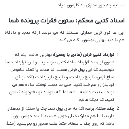
ببینیم چه جور مدارکی به کارمون میاد:
اسناد کتبی محکم: ستون فقرات پرونده شما
این ها قوی ترین مدارکی هستند که می تونید ارائه بدید و دادگاه
هم با دید بهتری بهشون نگاه می کنه:
قرارداد کتبی قرض (عادی یا رسمی):
بهترین حالت اینه که
همون اول، یه قرارداد ساده کتبی بنویسید. تو این قرارداد حتماً
بنویسید که این پول قرض هست، نه هدیه یا کمک بلاعوض.
مبلغ قرض، تاریخ پرداخت، و تاریخ بازپرداخت (اگه توافق
کردید) رو هم قید کنید. حتی یه دست نوشته ساده هم می
تونه سندیت داشته باشه، اما اگه بتونید تو دفترخونه ثبتش
کنید، که دیگه عالیه.
چک، سفته، برات:
اگه به جای پول نقد، چک یا سفته از بدهکار
دارید، اینا هم مدارک خیلی خوبی هستند. البته حواس تون
باشه که روی چک یا سفته، حتماً علت صدور رو بنویسید (مثلاً: