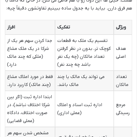
هست. خیلی ها این دوتا رو با هم قاطی می کنن، در حالی که کاملاً با
هم فرق دارن. بیاید با یه جدول ساده ببینیم تفاوتشون دقیقاً چیه:
ویژگی
تفکیک
افراز
تقسیم یک ملک به قطعات
جدا کردن سهم هر یک از
هدف
کوچک تر، بدون در نظر گرفتن
شرکا در یک ملک مشاع
اصلی
تعداد مالکان (چه یک نفر
(ملکی که چند مالک
باشد چه چند نفر)
دارد)
تعداد
می تواند یک مالک یا چند
فقط در مورد املاک مشاع
مالکان
مالک باشد.
(چند مالک) کاربرد دارد.
ابتدا اداره ثبت (اگر بین
مرجع
اداره ثبت اسناد و املاک
شرکا اختلاف نباشد)، در
رسیدگی
(عملی اداری)
صورت اختلاف، دادگاه
(عملی قضایی)
مشخص شدن سهم هر
تعیین مشخصات دقیق هر