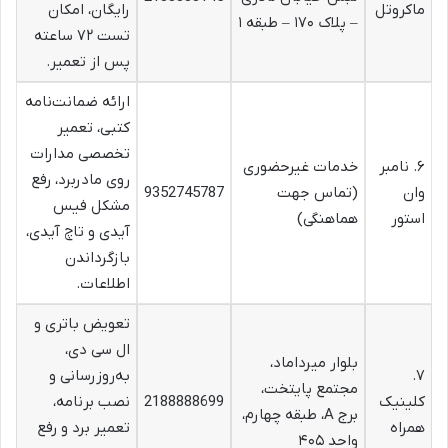
ماکروتل
رایگان، امکان
– پلاک ۱۷۰ – طبقه ۱
تست ۷۲ ساعته
پس از تعمیر.
ارائه ضمانت‌نامه
کتبی، تعمیر
تخصصی مدارات
۶. نامبر
خدمات غیرحضوری
روی مادربرد، رفع
وان
(تماس جهت
9352745787
مشکل فیس
استور
هماهنگی)
آیدی و تاچ آیدی،
بازگرداندن
اطلاعات.
تعویض باتری و
ال سی دی،
بلوار میرداماد،
۷.
به‌روزرسانی و
مجتمع پایتخت،
کلینیک
2188888699
نصب برنامه،
برج A، طبقه چهارم،
همراه
تعمیر برد و رفع
واحد ۴۰۵