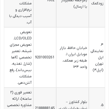
(مراجعه تعمیرکار
1662
زودکمک
مشکلات
یا ارسال)
نرم‌افزاری و
آسیب دیدگی با
آب.
تعویض
LCD/OLED،
۴.
تعویض مجزای
خیابان حافظ، بازار
نمایندگی
شیشه، تعمیر
موبایل ایران ۱،
اپل
9201003261
تخصصی ICها
طبقه زیر همکف،
تهران
(شارژ، تغذیه،
واحد ۱۳۴
(اپل۴)
بیس‌باند)، رفع
مشکلات
آنتن‌دهی.
تعمیر فوری (۲
ساعته)، ارائه
بلوار کشاورز –
۵.
مشاوره تخصصی
نبش خیابان نادری
2188888145