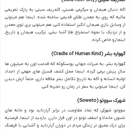
اگه دنبال هیجان و سرگرمی هستی، گلدریف سیتی یه پارک تفریحی
عالیه که روی یه معدن طلای قدیمی ساخته شده. اینجا هم میتونی
از وسایل بازی هیجان انگیز استفاده کنی، هم میتونی بری توی معدن
و از نزدیک با نحوه استخراج طلا آشنا بشی. ترکیب هیجان و تاریخ،
اینجارو خاص کرده.
گهواره بشر (Cradle of Human Kind)
گهواره بشر، یه میراث جهانی یونسکوئه که قدمت اون به میلیون ها
سال پیش برمی گرده. اینجا محل کشف فسیل های مهمی از اجداد
اولیه انسانه و اگه به تاریخ تکامل بشر علاقه داری، حتماً ازش دیدن
کن. اینجا میتونی یه سفر در زمان رو تجربه کنی.
شهرک سووتو (Soweto)
سووتو، شهرکی که نماد مقاومت در برابر آپارتاید بود و خانه های
نلسون ماندلا و اسقف توتو در اون قرار دارن. بازدید از اینجا، فرصتیه
برای درک عمیق تر زندگی مردم در دوران آپارتاید و آشنایی با فرهنگ