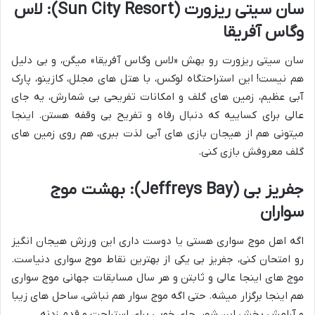
سان سیتی ریزورت (Sun City Resort): لاس
وگاس آفریقا
سان سیتی ریزورت رو بهش «لاس وگاس آفریقا» میگن، و بی دلیل
هم نیست! این استراحتگاه لوکس، با هتل های مجلل، کازینو، پارک
آبی عظیم، زمین های گلف و امکانات تفریحی بی شمارش، یه جای
عالی برای کساییه که دنبال رفاه و تفریح بی وقفه هستن. اینجا
میتونی هم از هیجان بازی های آبی لذت ببری، هم روی زمین های
گلف معروفش بازی کنی.
جفریز بی (Jeffreys Bay): بهشت موج
سواران
اگه اهل موج سواری هستی یا دوست داری این ورزش هیجان انگیز
رو امتحان کنی، جفریز بی یکی از بهترین نقاط موج سواری دنیاست.
موج های اینجا عالی و ثابتن و هر سال مسابقات جهانی موج سواری
هم اینجا برگزار میشه. حتی اگه موج سوار هم نباشی، ساحل های زیبا
و آرامش بخش این شهر، جای خوبی برای استراحت و قدم زدنه.