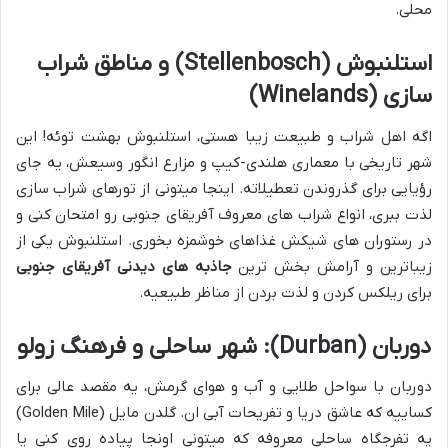
محلی.
استلنبوش (Stellenbosch) و مناطق شراب
سازی (Winelands)
اگه اهل شراب و طبیعت زیبا هستی، استلنبوش بهشت توئه! این
شهر تاریخی با معماری هلندی-کیپ و مزارع انگور وسیعش، یه جای
رؤیایی برای گذروندن تعطیلاته. اینجا میتونی از تورهای شراب سازی
لذت ببری، انواع شراب های معروف آفریقای جنوبی رو امتحان کنی و
در رستوران های شیکش غذاهای خوشمزه بخوری. استلنبوش یکی از
زیباترین و آرامش بخش ترین
جاذبه های دیدنی آفریقای جنوبی
برای ریلکس کردن و لذت بردن از مناظر طبیعیه.
دوربان (Durban): شهر ساحلی و فرهنگ زولو
دوربان با سواحل طلایی و آب و هوای گرمش، یه مقصد عالی برای
کساییه که عاشق دریا و تفریحات آبی ان. گلدن مایل (Golden Mile)
یه تفرجگاه ساحلی معروفه که میتونی اونجا پیاده روی کنی یا