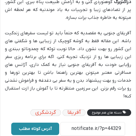
دراکنزبرگ
کوهنوردی کنی و به آرامش طبیعت پناه ببری. این کشور،
پر از تضادهای زیبا و تجربیات به یاد موندنیه که هر لحظه اش
میتونه یه خاطره جذاب برات بسازه.
آفریقای جنوبی یه مقصدیه که حتماً باید تو لیست سفرهای زندگیت
باشه. این مقاله فقط یه گوشه کوچیک از زیبایی ها و شگفتی های
این کشور رو بهت نشون داد. حالا نوبت توئه که چمدوناتو ببندی و
این زیبایی ها رو از نزدیک تجربه کنی. اگه برای برنامه ریزی سفر
رؤیایی خودت به آفریقای جنوبی نیاز به کمک داری، آژانس های
مسافرتی معتبر میتونن بهترین راهنما باشن تا بهترین تورها و
خدمات رو بهت پیشنهاد بدن و یه سفر بی دغدغه و فراموش نشدنی
رو برات رقم بزنن. این سرزمین منتظرته تا با آغوش باز ازت استقبال
کنه!
آفریقا
گردشگری
دسته های هم موضوع
آدرس کوتاه مطلب