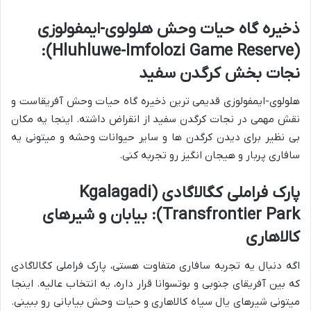
ذخیره گاه حیات وحش هلولوی-ایمفولوزی
(Hluhluwe-Imfolozi Game Reserve):
نجات بخش کرگدن سفید
هلولوی-ایمفولوزی قدیمی ترین ذخیره گاه حیات وحش آفریقاست و
نقش مهمی در نجات کرگدن سفید از انقراض داشته. اینجا یه مکان
بی نظیر برای دیدن کرگدن ها و سایر حیوانات وحشه و میتونی یه
سافاری پربار و هیجان انگیز رو تجربه کنی.
پارک فراملی کگالاگادی (Kgalagadi
Transfrontier Park): بیابان و شیرهای
کالاهاری
اگه دنبال یه تجربه سافاری متفاوت هستی، پارک فراملی کگالاگادی
که بین آفریقای جنوبی و بوتسوانا قرار داره، یه انتخاب عالیه. اینجا
میتونی شیرهای یال سیاه کالاهاری و حیات وحش بیابانی رو ببینی.