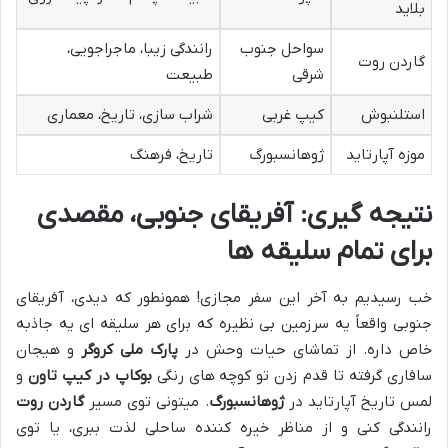
بلاید
سواحل جنوب
رانندگی زیبا، ماجراجویی،
گاردن روت
شرقی
طبیعت
استلنبوش
کیپ غربی
شراب سازی، تاریخ، معماری
موزه آپارتاید
ژوهانسبورگ
تاریخ، فرهنگ
نتیجه گیری: آفریقای جنوبی، مقصدی
برای تمام سلیقه ها
خب رسیدیم به آخر این سفر مجازی! همونطور که دیدی، آفریقای
جنوبی واقعاً یه سرزمین بی نظیره که برای هر سلیقه ای یه جاذبه
خاص داره. از تماشای حیات وحش در
پارک ملی کروگر
و هیجان
سافاری گرفته تا قدم زدن تو کوچه های رنگی
بوکاپ در کیپ تاون
و
لمس تاریخ آپارتاید در
ژوهانسبورگ
. میتونی توی مسیر
گاردن روت
رانندگی کنی و از مناظر خیره کننده ساحلی لذت ببری، یا توی