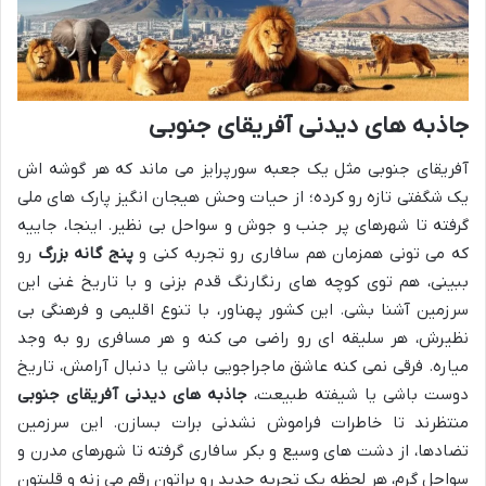
جاذبه های دیدنی آفریقای جنوبی
آفریقای جنوبی مثل یک جعبه سورپرایز می ماند که هر گوشه اش
یک شگفتی تازه رو کرده؛ از حیات وحش هیجان انگیز پارک های ملی
گرفته تا شهرهای پر جنب و جوش و سواحل بی نظیر. اینجا، جاییه
که می تونی همزمان هم سافاری رو تجربه کنی و
پنج گانه بزرگ
رو
ببینی، هم توی کوچه های رنگارنگ قدم بزنی و با تاریخ غنی این
سرزمین آشنا بشی. این کشور پهناور، با تنوع اقلیمی و فرهنگی بی
نظیرش، هر سلیقه ای رو راضی می کنه و هر مسافری رو به وجد
میاره. فرقی نمی کنه عاشق ماجراجویی باشی یا دنبال آرامش، تاریخ
دوست باشی یا شیفته طبیعت،
جاذبه های دیدنی آفریقای جنوبی
منتظرند تا خاطرات فراموش نشدنی برات بسازن. این سرزمین
تضادها، از دشت های وسیع و بکر سافاری گرفته تا شهرهای مدرن و
سواحل گرم، هر لحظه یک تجربه جدید رو براتون رقم می زنه و قلبتون