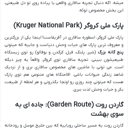
میشه. اگه دنبال تجربه سافاری واقعی یا پیاده روی تو دل طبیعتی،
این بخش مخصوص توئه.
پارک ملی کروگر (Kruger National Park)
پارک ملی کروگر، اسطوره سافاری در آفریقاست! اینجا یکی از بزرگترین
و معروف ترین پارک های حیات وحش دنیاست و جاییه که میتونی
پنج گانه بزرگ
(شیر، پلنگ، فیل، کرگدن و بوفالو) رو توی زیستگاه
طبیعیشون ببینی. تجربه سافاری توی کروگر، واقعاً یه چیز دیگه
است. می تونی با ماشین های مخصوص سافاری بری و از نزدیک
شاهد زندگی حیوانات باشی. اقامتگاه های متنوعی هم توی پارک
هست که میتونی چند روزی رو اونجا بگذرونی و هر لحظه از طبیعت
بکر و حیات وحش لذت ببری.
گاردن روت (Garden Route): جاده ای به
سوی بهشت
گاردن روت یه مسیر ساحلی رویاییه که بین خلیج موسل و رودخانه