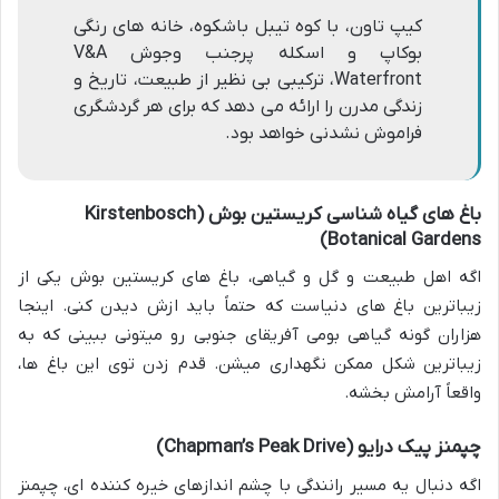
کیپ تاون، با کوه تیبل باشکوه، خانه های رنگی
بوکاپ و اسکله پرجنب وجوش V&A
Waterfront، ترکیبی بی نظیر از طبیعت، تاریخ و
زندگی مدرن را ارائه می دهد که برای هر گردشگری
فراموش نشدنی خواهد بود.
باغ های گیاه شناسی کریستین بوش (Kirstenbosch
Botanical Gardens)
اگه اهل طبیعت و گل و گیاهی، باغ های کریستین بوش یکی از
زیباترین باغ های دنیاست که حتماً باید ازش دیدن کنی. اینجا
هزاران گونه گیاهی بومی آفریقای جنوبی رو میتونی ببینی که به
زیباترین شکل ممکن نگهداری میشن. قدم زدن توی این باغ ها،
واقعاً آرامش بخشه.
چپمنز پیک درایو (Chapman’s Peak Drive)
اگه دنبال یه مسیر رانندگی با چشم اندازهای خیره کننده ای، چپمنز