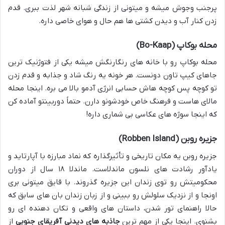
پرجنب وجوش میشه و میتونی از زندگی شبانه شهر لذت ببری. قدم
زدن کنار آب و دیدن کشتی ها هم حال و هوای خاصی داره.
محله بوکاپ (Bo-Kaap)
محله بوکاپ رو با خانه های رنگارنگش میشه یکی از فتوژنیک ترین
جاهای کیپ تاون دونست. هر خونه یه رنگ شاد و جذابه و قدم زدن
تو کوچه پس کوچه هاش حسابی انرژی آدمو بالا می بره. اینجا محله
مالای هاست و فرهنگ خاص خودشونو دارن. حتماً دوربینتو آماده کن
که اینجا سوژه های عکاسی بی شماری داره!
جزیره روبن (Robben Island)
جزیره روبن یه مکان تاریخی و تأثیرگذاره که نماد مبارزه با آپارتاید و
یادآور رشادت های نلسون ماندلاست. ماندلا ۱۸ سال از دوران
محکومیتش رو توی زندان این جزیره گذروند. با قایق میتونی بری
اونجا و از نزدیک سلولش رو ببینی و از زبان زندان بان های سابق که
حالا راهنمای تور شدن، داستان های واقعی و تکان دهنده ای رو
بشنوی. اینجا یکی از مهم ترین
جاذبه های دیدنی آفریقای جنوبی
از