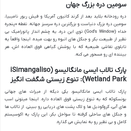
سومین دره بزرگ جهان
دره رودخانه بلاید بعد از گرند کانیون آمریکا و فیش ریور نامیبیا،
سومین دره بزرگ دنیاست و بزرگترین دره سرسبز جهانه. نقطه «پنجره
خدا» (God’s Window) توی این دره، یه چشم انداز پانورامیک بی
نظیر از طبیعت بکر و جنگل های انبوه رو بهت میده. اینجا واقعاً یه
تابلوی نقاشی طبیعیه که با پوشش گیاهی فوق العاده اش، هر
بیننده ای رو مسحور می کنه.
پارک تالاب ایسی مانگالیسو (iSimangaliso
Wetland Park): تنوع زیستی شگفت انگیز
پارک تالاب ایسی مانگالیسو، یکی دیگه از میراث های جهانی
یونسکوئه که یه تنوع زیستی فوق العاده داره. اینجا میتونی اسب
های آبی، کروکودیل ها و لاک پشت های دریایی رو ببینی. از تالاب ها
و جنگل های ساحلی گرفته تا سواحل بکر، این پارک یه اکوسیستم
کامل و بی نظیر رو به نمایش می گذاره.