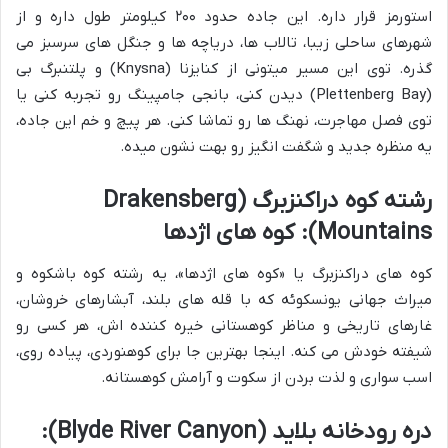
استورمز قرار داره. این جاده حدود ۲۰۰ کیلومتر طول داره و از
شهرهای ساحلی زیبا، تالاب ها، دریاچه ها و جنگل های سرسبز می
گذره. توی این مسیر میتونی از کنایزنا (Knysna) و پلتنبرگ بی
(Plettenberg Bay) دیدن کنی، بانجی جامپینگ رو تجربه کنی یا
توی فصل مهاجرت، نهنگ ها رو تماشا کنی. هر پیچ و خم این جاده،
یه منظره جدید و شگفت انگیز رو بهت نشون میده.
رشته کوه دراکنزبرگ (Drakensberg
Mountains): کوه های اژدها
کوه های دراکنزبرگ یا «کوه های اژدها»، یه رشته کوه باشکوه و
میراث جهانی یونسکوئه که با قله های بلند، آبشارهای خروشان،
غارهای تاریخی و مناظر کوهستانی خیره کننده اش، هر کسی رو
شیفته خودش می کنه. اینجا بهترین جا برای کوهنوردی، پیاده روی،
اسب سواری و لذت بردن از سکوت و آرامش کوهستانه.
دره رودخانه بلاید (Blyde River Canyon):