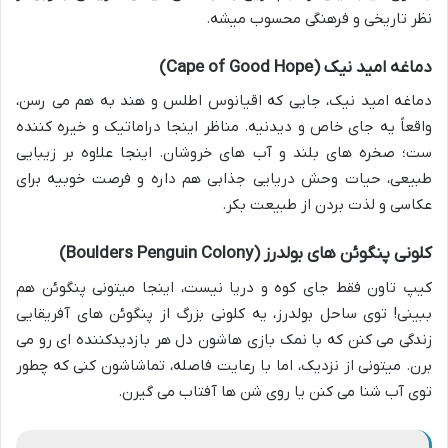
نظر تاریخی و فرهنگی محسوب میشه.
دماغه امید نیک (Cape of Good Hope)
دماغه امید نیک، جایی که اقیانوس اطلس و هند به هم می رسن،
واقعاً یه جای خاص و دیدنیه. مناظر اینجا دراماتیک و خیره کننده
ست؛ صخره های بلند و آب های خروشان. اینجا علاوه بر زیبایی
طبیعی، حیات وحش دریایی جذابی هم داره و فرصت خوبیه برای
عکاسی و لذت بردن از طبیعت بکر.
کلونی پنگوئن های بولدرز (Boulders Penguin Colony)
کیپ تاون فقط جای کوه و دریا نیست، اینجا میتونی پنگوئن هم
ببینی! توی ساحل بولدرز، یه کلونی بزرگ از پنگوئن های آفریقایی
زندگی می کنن که با نمک بازی هاشون دل هر بازدیدکننده ای رو می
برن. میتونی از نزدیک، اما با رعایت فاصله، تماشاشون کنی که چطور
توی آب شنا می کنن یا روی شن ها آفتاب می گیرن.