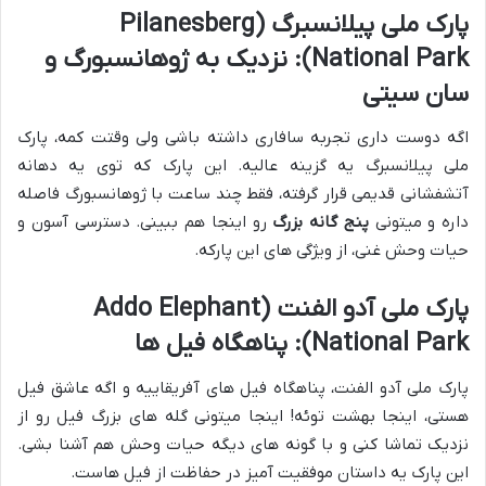
پارک ملی پیلانسبرگ (Pilanesberg
National Park): نزدیک به ژوهانسبورگ و
سان سیتی
اگه دوست داری تجربه سافاری داشته باشی ولی وقتت کمه، پارک
ملی پیلانسبرگ یه گزینه عالیه. این پارک که توی یه دهانه
آتشفشانی قدیمی قرار گرفته، فقط چند ساعت با ژوهانسبورگ فاصله
داره و میتونی
پنج گانه بزرگ
رو اینجا هم ببینی. دسترسی آسون و
حیات وحش غنی، از ویژگی های این پارکه.
پارک ملی آدو الفنت (Addo Elephant
National Park): پناهگاه فیل ها
پارک ملی آدو الفنت، پناهگاه فیل های آفریقاییه و اگه عاشق فیل
هستی، اینجا بهشت توئه! اینجا میتونی گله های بزرگ فیل رو از
نزدیک تماشا کنی و با گونه های دیگه حیات وحش هم آشنا بشی.
این پارک یه داستان موفقیت آمیز در حفاظت از فیل هاست.