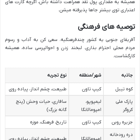
همیشه یه مقداری پول نقد همراهت داشته باش، اگرچه کارت های
اعتباری توی بیشتر جاها پذیرفته میشن.
توصیه های فرهنگی
آفریقای جنوبی یه کشور چندفرهنگیه. سعی کن به آداب و رسوم
مردم محلی احترام بذاری. لبخند زدن و احوالپرسی ساده، همیشه
کارگشاست.
جاذبه
شهر/منطقه
نوع تجربه
کوه تیبل
کیپ تاون
طبیعت، چشم انداز، پیاده روی
پارک ملی
لیمپوپو،
سافاری، حیات وحش (پنج
کروگر
امپومالانگا
گانه بزرگ)
جزیره روبن
کیپ تاون
تاریخ، فرهنگ، موزه
دره رودخانه
امپومالانگا
طبیعت، چشم انداز، پیاده روی