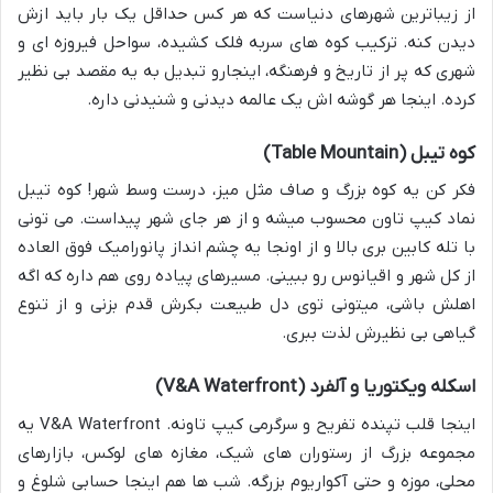
از زیباترین شهرهای دنیاست که هر کس حداقل یک بار باید ازش
دیدن کنه. ترکیب کوه های سربه فلک کشیده، سواحل فیروزه ای و
شهری که پر از تاریخ و فرهنگه، اینجارو تبدیل به یه مقصد بی نظیر
کرده. اینجا هر گوشه اش یک عالمه دیدنی و شنیدنی داره.
کوه تیبل (Table Mountain)
فکر کن یه کوه بزرگ و صاف مثل میز، درست وسط شهر! کوه تیبل
نماد کیپ تاون محسوب میشه و از هر جای شهر پیداست. می تونی
با تله کابین بری بالا و از اونجا یه چشم انداز پانورامیک فوق العاده
از کل شهر و اقیانوس رو ببینی. مسیرهای پیاده روی هم داره که اگه
اهلش باشی، میتونی توی دل طبیعت بکرش قدم بزنی و از تنوع
گیاهی بی نظیرش لذت ببری.
اسکله ویکتوریا و آلفرد (V&A Waterfront)
اینجا قلب تپنده تفریح و سرگرمی کیپ تاونه. V&A Waterfront یه
مجموعه بزرگ از رستوران های شیک، مغازه های لوکس، بازارهای
محلی، موزه و حتی آکواریوم بزرگه. شب ها هم اینجا حسابی شلوغ و