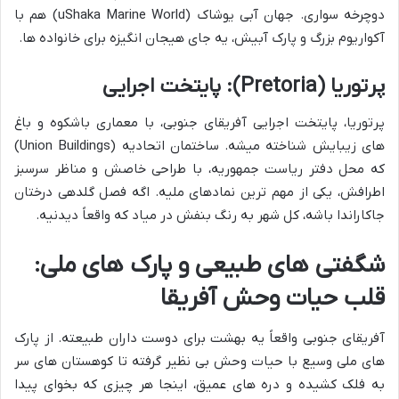
دوچرخه سواری. جهان آبی یوشاک (uShaka Marine World) هم با
آکواریوم بزرگ و پارک آبیش، یه جای هیجان انگیزه برای خانواده ها.
پرتوریا (Pretoria): پایتخت اجرایی
پرتوریا، پایتخت اجرایی آفریقای جنوبی، با معماری باشکوه و باغ
های زیبایش شناخته میشه. ساختمان اتحادیه (Union Buildings)
که محل دفتر ریاست جمهوریه، با طراحی خاصش و مناظر سرسبز
اطرافش، یکی از مهم ترین نمادهای ملیه. اگه فصل گلدهی درختان
جاکاراندا باشه، کل شهر به رنگ بنفش در میاد که واقعاً دیدنیه.
شگفتی های طبیعی و پارک های ملی:
قلب حیات وحش آفریقا
آفریقای جنوبی واقعاً یه بهشت برای دوست داران طبیعته. از پارک
های ملی وسیع با حیات وحش بی نظیر گرفته تا کوهستان های سر
به فلک کشیده و دره های عمیق، اینجا هر چیزی که بخوای پیدا