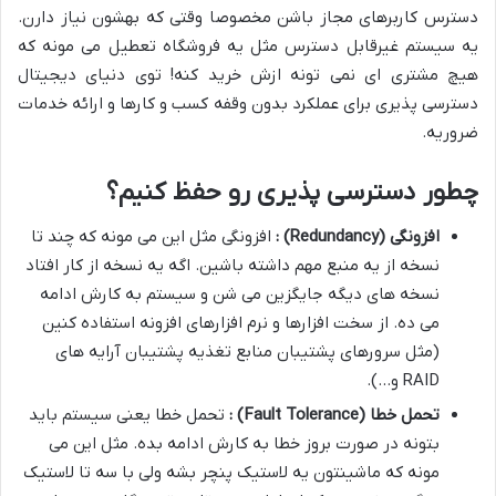
دسترس کاربرهای مجاز باشن مخصوصا وقتی که بهشون نیاز دارن.
یه سیستم غیرقابل دسترس مثل یه فروشگاه تعطیل می مونه که
هیچ مشتری ای نمی تونه ازش خرید کنه! توی دنیای دیجیتال
دسترسی پذیری برای عملکرد بدون وقفه کسب و کارها و ارائه خدمات
ضروریه.
چطور دسترسی پذیری رو حفظ کنیم؟
افزونگی
(Redundancy)
:
افزونگی مثل این می مونه که چند تا
نسخه از یه منبع مهم داشته باشین. اگه یه نسخه از کار افتاد
نسخه های دیگه جایگزین می شن و سیستم به کارش ادامه
می ده. از سخت افزارها و نرم افزارهای افزونه استفاده کنین
(مثل سرورهای پشتیبان منابع تغذیه پشتیبان آرایه های
RAID و…).
تحمل خطا
(Fault Tolerance)
:
تحمل خطا یعنی سیستم باید
بتونه در صورت بروز خطا به کارش ادامه بده. مثل این می
مونه که ماشینتون یه لاستیک پنچر بشه ولی با سه تا لاستیک