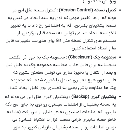
ویرایش حذف و…).
کنترل نسخه
(Version Control)
:
کنترل نسخه مثل این می
مونه که از هر تغییر مهمی که توی یه سند ایجاد می کنین یه
نسخه پشتیبان بگیرین. اگه یه اشتباهی رخ داد یا یه تغییر
ناخواسته ایجاد شد می تونین به نسخه قبلی برگردین. از
سیستم های کنترل نسخه مثل Git برای مدیریت تغییرات فایل
ها و اسناد استفاده کنین.
مجموعه چک
(Checksum)
:
مجموعه چک یه جور اثر انگشت
دیجیتالیه برای فایل ها. با محاسبه مجموعه چک یه فایل قبل
و بعد از انتقال یا ذخیره سازی می تونین مطمئن بشین که
فایل بدون هیچ تغییری منتقل یا ذخیره شده. اگه مجموعه
چک ها متفاوت باشن یعنی یه تغییری توی فایل ایجاد شده.
پشتیبان گیری
(Backup)
:
پشتیبان گیری مثل این می مونه که
یه نسخه پشتیبان از اطلاعات مهمتون رو توی یه جای امن نگه
دارین. اگه اطلاعات اصلیتون به هر دلیلی از بین رفت (مثلا به
خاطر حمله سایبری خرابی سخت افزار یا اشتباه انسانی) می
تونین اطلاعات رو از نسخه پشتیبان بازیابی کنین. به طور