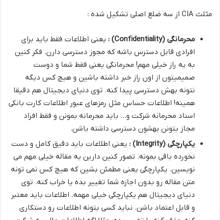
مثلث CIA از سه ضلع اصلی تشکیل شده :
محرمانگی
(Confidentiality)
:
یعنی اطلاعات فقط باید برای
افرادی قابل دسترس باشه که مجوز دسترسی دارن. فکر کنین
به یه راز خیلی مهم! محرمانگی یعنی فقط شما و دوست
صمیمیتون از اون راز خبر داشته باشین و هیچ کس دیگه
نتونه بهش دسترسی پیدا کنه. توی دنیای دیجیتال هم دقیقا
همینه! اطلاعات حساس مثل رمزهای عبور اطلاعات کارت بانکی
اسناد محرمانه شرکت و… باید محرمانه بمونن و فقط افراد
مجاز بتونن بهشون دسترسی داشته باشن.
یکپارچگی
(Integrity)
:
یعنی اطلاعات باید دقیق کامل و دست
نخورده باقی بمونه. تصور کنین دارین یه مقاله خیلی مهم می
نویسین. یکپارچگی یعنی مطمئن بشین که هیچ کس نمی تونه
متن مقاله رو بدون اجازه شما تغییر بده یا خراب کنه. توی
دنیای دیجیتال هم یکپارچگی خیلی مهمه. اطلاعات باید معتبر
و قابل اعتماد باشن. نباید کسی بتونه اطلاعات رو دستکاری