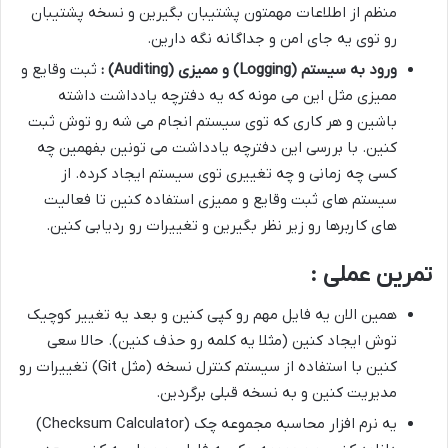
منظم از اطلاعات مهمتون پشتیبان بگیرین و نسخه پشتیبان
رو توی یه جای امن و جداگانه نگه دارین.
ورود به سیستم
(Logging)
و ممیزی
(Auditing)
:
ثبت وقایع و
ممیزی مثل این می مونه که یه دفترچه یادداشت داشته
باشین و هر کاری که توی سیستم انجام می شه رو توش ثبت
کنین. با بررسی این دفترچه یادداشت می تونین بفهمین چه
کسی چه زمانی و چه تغییری توی سیستم ایجاد کرده. از
سیستم های ثبت وقایع و ممیزی استفاده کنین تا فعالیت
های کاربرها رو زیر نظر بگیرین و تغییرات رو ردیابی کنین.
تمرین عملی :
همین الان یه فایل مهم رو کپی کنین و بعد یه تغییر کوچیک
توش ایجاد کنین (مثلا یه کلمه رو حذف کنین). حالا سعی
کنین با استفاده از سیستم کنترل نسخه (مثل Git) تغییرات رو
مدیریت کنین و به نسخه قبلی برگردین.
یه نرم افزار محاسبه مجموعه چک (Checksum Calculator)