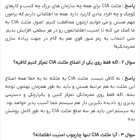
پاسخ :
مثلث CIA برای همه چه سازمان های بزرگ چه کسب و کارهای
کوچک و چه افراد عادی کاربرد داره. همه ما اطلاعاتی داریم که برامون
مهم هستن و می خوایم ازشون محافظت کنیم. اصول مثلث CIA به
ما کمک می کنه تا امنیت اطلاعاتمون رو در هر سطحی افزایش بدیم.
حتی انتخاب یه رمز عبور قوی هم یه گام در جهت پیاده سازی
محرمانگیه!
سوال
۲
: اگه فقط روی یکی از اضلاع مثلث
CIA
تمرکز کنیم کافیه؟
پاسخ :
نه کافی نیست. مثلث CIA یه مثلثه نه یه خط! همه اضلاع
این مثلث به هم مرتبط هستن و باید به طور همزمان بهشون توجه
بشه. اگه فقط روی محرمانگی تمرکز کنین و یکپارچگی و دسترسی
پذیری رو نادیده بگیرین باز هم سیستم شما آسیب پذیر خواهد بود.
یه سیستم امن باید هر سه ضلع مثلث CIA رو به طور کامل پوشش
بده.
سوال
۳
: آیا مثلث
CIA
تنها چارچوب امنیت اطلاعاته؟