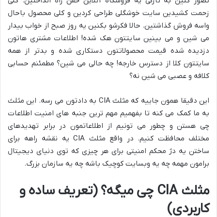
تصور کنین به تازگی یه فروشگاه آنلاین خفن راه انداختین. کلی
زحمت کشیدین سایت خوشگلی طراحی کردین و کلی محصول باحال
واسه فروش گذاشتین. حالا فکرشو بکنین یه روز صبح از خواب بیدار
می شین و می بینین سایتتون هک شده! اطلاعات مشتری هاتون
دزدیده شده قیمت محصولاتتون دستکاری شده و بدتر از همه
سایتتون کلا از دسترس خارجه! چه حالی می شین؟ مطمئنم حسابی
کلافه و عصبی می شین نه؟
این دقیقا همون جاییه که مثلث CIA به دادتون می رسه. این مثلث
به ما کمک می کنه تا بفهمیم مهم ترین جنبه های امنیت اطلاعات
چی هستن و چطور می تونیم از اطلاعاتمون در برابر تهدیدهای
مختلف محافظت کنیم. در واقع مثلث CIA یه نقشه راهه برای
ساختن یه دژ محکم امنیتی برای هر چیزی که توی دنیای دیجیتال
برامون مهمه چه یه وبسایت کوچیک باشه چه یه سازمان بزرگ.
مثلث CIA چی میگه؟ (تعریف ساده و
کاربردی)