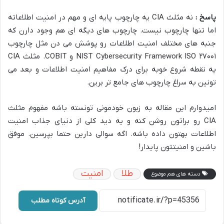
پاسخ :
نه مثلث CIA یه چارچوب پایه ای و مهم در امنیت اطلاعاته
اما تنها چارچوب نیست. چارچوب های دیگه ای هم وجود دارن که
جنبه های مختلف امنیت اطلاعات رو پوشش می دن مثل چارچوب
NIST Cybersecurity Framework ISO ۲۷۰۰۱ و COBIT. مثلث CIA
یه نقطه شروع خوبه برای درک مفاهیم امنیت اطلاعات و بعد می
تونین به سراغ چارچوب های جامع تر برین.
امیدوارم این مقاله به زبون خودمونی تونسته باشه مفهوم مثلث
CIA رو براتون روشن کنه و یه دید کلی از دنیای جذاب امنیت
اطلاعات بهتون داده باشه. اگه سوالی دارین حتما بپرسین. موفق
باشین و امنیتتون پایدار!
طلا
امنیت
دسته های هم موضوع
آدرس کوتاه مطلب