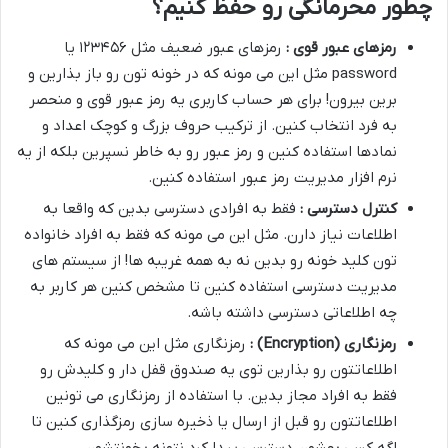
چطور محرمانگی رو حفظ کنیم؟
رمزهای عبور قوی :
رمزهای عبور ضعیف مثل ۱۲۳۴۵۶ یا
password مثل این می مونه که در خونه تون رو باز بذارین و
برین بیرون! برای هر حساب کاربری یه رمز عبور قوی و منحصر
به فرد انتخاب کنین. از ترکیب حروف بزرگ و کوچک اعداد و
نمادها استفاده کنین و رمز عبور رو به خاطر نسپرین بلکه از یه
نرم افزار مدیریت رمز عبور استفاده کنین.
کنترل دسترسی :
فقط به افرادی دسترسی بدین که واقعا به
اطلاعات نیاز دارن. مثل این می مونه که فقط به افراد خانواده
تون کلید خونه رو بدین نه به همه غریبه ها! از سیستم های
مدیریت دسترسی استفاده کنین تا مشخص کنین هر کاربر به
چه اطلاعاتی دسترسی داشته باشه.
رمزنگاری
(Encryption)
:
رمزنگاری مثل این می مونه که
اطلاعاتتون رو بذارین توی یه صندوق قفل دار و کلیدش رو
فقط به افراد مجاز بدین. با استفاده از رمزنگاری می تونین
اطلاعاتتون رو قبل از ارسال یا ذخیره سازی رمزگذاری کنین تا