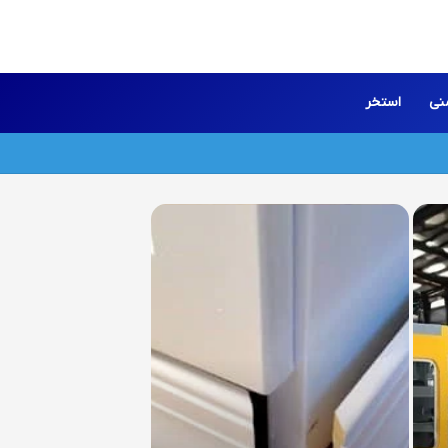
نی
استخر