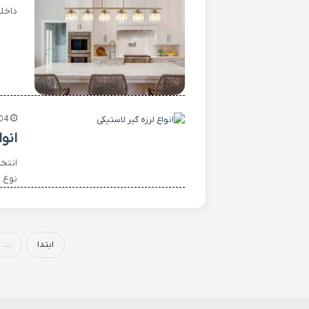
داخل
04
انوا
انتخا
نوع ض
ابتدا
...