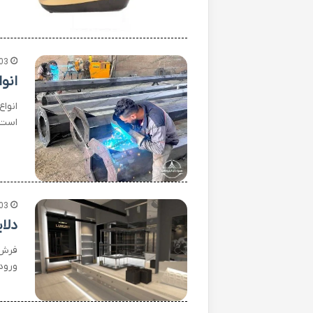
03
انو
انوا
است،
03
دلا
فرش 
ورود