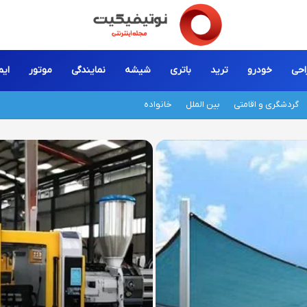
احی
خودرو
ترید
باتری
شیشه
نمایندگی
موتور
ایم
گردشگری و اقامتی
بین الملل
خانواده