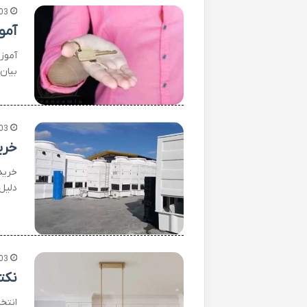
03
آمو
آموز
بیان 
03
خری
خرید
دلیل
03
نکت
انتخ