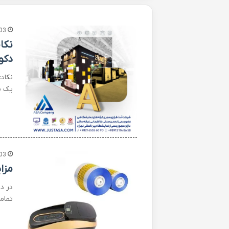
03
نکا
دکو
نکات
یک ب
03
مزا
در د
تمام