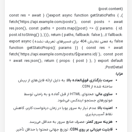
{post.content}
); } export async function getStaticPaths() { const res = await
fetch(‘https://api.example.com/posts’); const posts = await
res.json(); const paths = posts.map((post) => ({ params: { id:
post.id.toString() }, })); return { paths, fallback: false }; // fallback:
false به معنی نمایش 404 برای مسیرهای تعریف نشده } export async
function getStaticProps({ params }) { const res = await
fetch(`https://api.example.com/posts/${params.id}`); const post
= await res.json(); return { props: { post } }; } export default
PostDetail;
مزایا:
سرعت بارگذاری فوق‌العاده بالا:
به دلیل ارائه فایل‌های از پیش
ساخته شده از CDN.
سئوی عالی:
محتوای HTML از قبل آماده و به راحتی توسط
موتورهای جستجو ایندکس می‌شود.
امنیت بالا:
عدم نیاز به سرور پویا در زمان درخواست کاربر، کاهش
نقاط آسیب‌پذیری.
هزینه سرور کمتر:
مصرف منابع سرور به حداقل می‌رسد.
قابلیت میزبانی بر روی CDN:
توزیع جهانی محتوا با حداقل تأخیر.