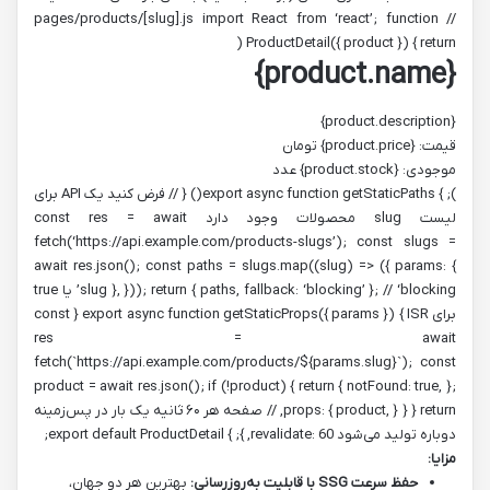
// pages/products/[slug].js import React from ‘react’; function
ProductDetail({ product }) { return (
{product.name}
{product.description}
قیمت: {product.price} تومان
موجودی: {product.stock} عدد
); } export async function getStaticPaths() { // فرض کنید یک API برای
لیست slug محصولات وجود دارد const res = await
fetch(‘https://api.example.com/products-slugs’); const slugs =
await res.json(); const paths = slugs.map((slug) => ({ params: {
slug }, })); return { paths, fallback: ‘blocking’ }; // ‘blocking’ یا true
برای ISR } export async function getStaticProps({ params }) { const
res = await
fetch(`https://api.example.com/products/${params.slug}`); const
product = await res.json(); if (!product) { return { notFound: true, };
} return { props: { product, }, // صفحه هر ۶۰ ثانیه یک بار در پس‌زمینه
دوباره تولید می‌شود revalidate: 60, }; } export default ProductDetail;
مزایا:
حفظ سرعت SSG با قابلیت به‌روزرسانی:
بهترین هر دو جهان،