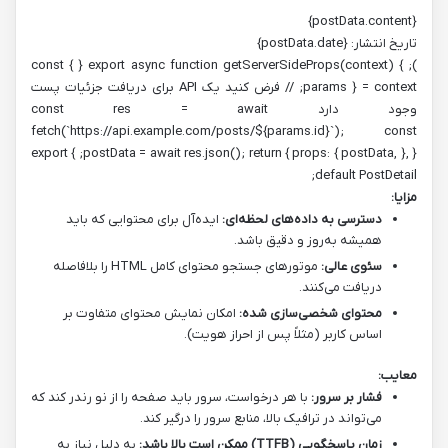
{postData.content}
تاریخ انتشار: {postData.date}
); } export async function getServerSideProps(context) { const {
params } = context; // فرض کنید یک API برای دریافت جزئیات پست
وجود دارد const res = await
fetch(`https://api.example.com/posts/${params.id}`); const
postData = await res.json(); return { props: { postData, }, }; } export
default PostDetail;
مزایا:
دسترسی به داده‌های لحظه‌ای:
ایده‌آل برای محتوایی که باید
همیشه به‌روز و دقیق باشد.
سئوی عالی:
موتورهای جستجو محتوای کامل HTML را بلافاصله
دریافت می‌کنند.
محتوای شخصی‌سازی شده:
امکان نمایش محتوای متفاوت بر
اساس کاربر (مثلاً پس از احراز هویت).
معایب:
فشار بر سرور:
با هر درخواست، سرور باید صفحه را از نو رندر کند که
می‌تواند در ترافیک بالا، منابع سرور را درگیر کند.
زمان پاسخگویی (TTFB) ممکن است بالا باشد:
به دلیل نیاز به