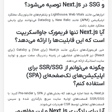
و SSG در Next.js توصیه می‌شود؟
ابزارهایی مانند Lighthouse، Web Vitals و پلتفرم‌های مانیتورینگ عملکرد
اپلیکیشن (APM) مانند New Relic یا Datadog می‌توانند برای پایش
عملکرد مفید باشند.
آیا Next.js تنها فریمورک جاوااسکریپت
است که این قابلیت‌ها را ارائه می‌دهد؟
خیر، فریمورک‌های دیگری مانند Nuxt.js (برای Vue) و Gatsby (برای
React) نیز قابلیت‌های مشابهی در زمینه رندرینگ سمت سرور و تولید
سایت استاتیک ارائه می‌دهند.
چگونه می‌توانم از SSR/SSG برای
اپلیکیشن‌های تک‌صفحه‌ای (SPA)
استفاده کنم؟
Next.js به شما اجازه می‌دهد که بخش‌های از SPA را Pre-render کنید؛ با
SSR/SSG قسمت‌های اولیه سایت سریع بارگذاری شده و سپس
قسمت‌های تعاملی توسط CSR هیدرات می‌شوند.
آیا برای یادگیری Next.js و این مفاهیم،