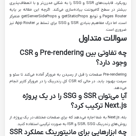
رویکرد، قابلیت‌های SSR و SSG را به شکلی مدرن‌تر و با انعطاف‌پذیری
بیشتر در سطح کامپوننت پیاده‌سازی می‌کند. اگرچه این مقاله بر پایه
Pages Router و توابع getStaticProps و getServerSideProps متمرکز
است، اما درک مفاهیم بنیادی SSR و SSG برای تسلط بر App Router نیز
ضروری است.
سوالات متداول
چه تفاوتی بین Pre-rendering و CSR
وجود دارد؟
Pre-rendering صفحات را قبل از رسیدن به مرورگر آماده می‌کند تا سئو و
سرعت بهبود یابد، در حالی که CSR کل رندرینگ را در مرورگر کاربر انجام
می‌دهد.
آیا می‌توان SSR و SSG را در یک پروژه
Next.js ترکیب کرد؟
بله، Next.js به شما اجازه می‌دهد که برای صفحات مختلف در یک پروژه، از
روش‌های رندرینگ SSR، SSG و ISR به صورت ترکیبی استفاده کنید.
چه ابزارهایی برای مانیتورینگ عملکرد SSR