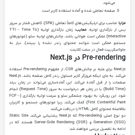
می‌شود.
صفحه تعاملی شده و آماده استفاده کاربر است.
مزایا:
مناسب برای اپلیکیشن‌های کاملاً تعاملی (SPA)، کاهش فشار بر سرور
پس از بارگذاری اولیه.
معایب:
زمان بارگذاری اولیه (TTI – Time To
Interactive) ممکن است طولانی باشد، چالش‌های اولیه سئو (موتورهای
جستجو ممکن است نتوانند محتوای رندر نشده را ببینند)، نیاز به
جاوااسکریپت فعال در سمت کلاینت.
Pre-rendering در Next.js
Next.js برای غلبه بر چالش‌های CSR، از مفهوم Pre-rendering استفاده
می‌کند. به جای اینکه مرورگر کاربر مسئول رندر کامل صفحه باشد، Next.js
صفحات را از قبل آماده می‌کند. این آماده‌سازی می‌تواند در زمان بیلد
(Build Time) یا در زمان هر درخواست به سرور (Request Time) انجام
شود. این رویکرد به بهبود چشمگیر سئو و سرعت اولیه بارگذاری (FCP –
First Contentful Paint) کمک می‌کند، زیرا موتورهای جستجو و کاربران
بلافاصله محتوای کامل HTML را دریافت می‌کنند.
دو نوع اصلی Pre-rendering که Next.js پشتیبانی می‌کند، Static Site
Generation (SSG) و Server-Side Rendering (SSR) هستند که در
ادامه به تفصیل بررسی خواهند شد.