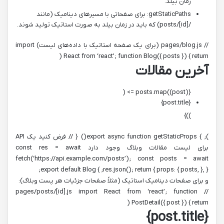
زمان بیلد.
getStaticPaths: برای صفحاتی با مسیرهای دینامیک (مانند
/posts/[id]) که باید در زمان بیلد به صورت استاتیک تولید شوند.
// pages/blog.js (برای یک صفحه استاتیک با داده‌های لیست) import
React from ‘react’; function Blog({ posts }) { return (
آخرین مقالات
{posts.map((post) => (
{post.title}
))}
); } export async function getStaticProps() { // فرض کنید یک API
برای لیست مقالات وبلاگ وجود دارد const res = await
fetch(‘https://api.example.com/posts’); const posts = await
res.json(); return { props: { posts, }, }; } export default Blog;
و برای صفحات دینامیک استاتیک (مثلاً صفحات جزئیات هر پست وبلاگ):
// pages/posts/[id].js import React from ‘react’; function
PostDetail({ post }) { return (
{post.title}