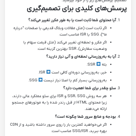
تصمیم، پرسش‌های زیر را از خود بپرسید:
پرسش‌های کلیدی برای تصمیم‌گیری
آیا محتوای شما ثابت است یا به طور مکرر تغییر می‌کند؟
اگر ثابت است (مثل مقالات وبلاگ قدیمی یا صفحات “درباره
ما”)، SSG یا ISR مناسب است.
اگر مکرر و لحظه‌ای تغییر می‌کند (مثل قیمت سهام یا
وضعیت سفارش)، SSR بهترین گزینه است.
آیا به به‌روزرسانی لحظه‌ای و آنی نیاز دارید؟
بله
SSR.
خیر، به‌روزرسانی دوره‌ای کافی است
ISR.
به‌روزرسانی بسیار کم یا اصلا نیاز نیست
SSG.
سئو چقدر برای شما اهمیت دارد؟
هر سه روش SSR، SSG و ISR برای سئو عملکرد عالی دارند،
زیرا محتوای HTML از قبل رندر شده را به موتورهای جستجو
ارائه می‌دهند.
بودجه و منابع سرور شما چگونه است؟
اگر می‌خواهید کمترین بار را روی سرور داشته باشید و از CDN
بهره ببرید، SSG/ISR مناسب است.