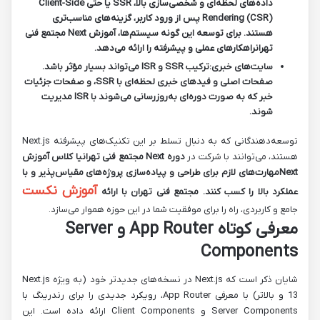
داده‌های لحظه‌ای و شخصی‌سازی بالا، SSR یا حتی Client-Side
Rendering (CSR) پس از ورود کاربر، گزینه‌های مناسب‌تری
هستند. برای توسعه این گونه سیستم‌ها،
آموزش Next مجتمع فنی
تهران
راهکارهای عملی و پیشرفته را ارائه می‌دهد.
سایت‌های خبری:
ترکیب SSR و ISR می‌تواند بسیار مؤثر باشد.
صفحات اصلی و فیدهای خبری لحظه‌ای با SSR، و صفحات جزئیات
خبر که به صورت دوره‌ای به‌روزرسانی می‌شوند با ISR مدیریت
شوند.
توسعه‌دهندگانی که به دنبال تسلط بر این تکنیک‌های پیشرفته Next.js
هستند، می‌توانند با شرکت در
دوره Next مجتمع فنی تهران
یا
کلاس آموزش
Next
مهارت‌های لازم برای طراحی و پیاده‌سازی پروژه‌های مقیاس‌پذیر و با
آموزش نکست
عملکرد بالا را کسب کنند.
مجتمع فنی تهران
با ارائه
جامع و کاربردی، راه را برای موفقیت شما در این حوزه هموار می‌سازد.
معرفی کوتاه App Router و Server
Components
شایان ذکر است که Next.js در نسخه‌های جدیدتر خود (به ویژه Next.js
13 و بالاتر) با معرفی App Router، رویکرد جدیدی را برای رندرینگ با
Server Components و Client Components ارائه داده است. این