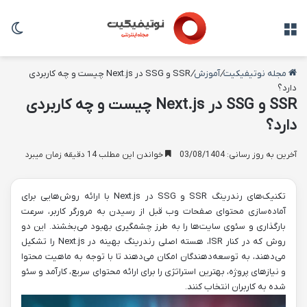
منو
تغی
مجله نوتیفیکیت
/
آموزش
/
SSR و SSG در Next.js چیست و چه کاربردی
دارد؟
SSR و SSG در Next.js چیست و چه کاربردی
دارد؟
آخرین به روز رسانی: 03/08/1404
خواندن این مطلب 14 دقیقه زمان میبرد
تکنیک‌های رندرینگ SSR و SSG در Next.js با ارائه روش‌هایی برای
آماده‌سازی محتوای صفحات وب قبل از رسیدن به مرورگر کاربر، سرعت
بارگذاری و سئوی سایت‌ها را به طرز چشمگیری بهبود می‌بخشند. این دو
روش که در کنار ISR، هسته اصلی رندرینگ بهینه در Next.js را تشکیل
می‌دهند، به توسعه‌دهندگان امکان می‌دهند تا با توجه به ماهیت محتوا
و نیازهای پروژه، بهترین استراتژی را برای ارائه محتوای سریع، کارآمد و سئو
شده به کاربران انتخاب کنند.