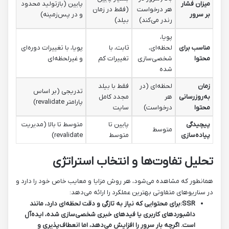
میزان فشار
پایین (بازتولید محدود
هر درخواست
(فقط در زمان
بر سرور
و در پس‌زمینه)
رندر می‌کند)
بیلد)
پویا،
مناسب برای
لحظه‌ای،
ثابت، با
پویا، با تغییرات دوره‌ای
محتوا
شخصی‌سازی
تغییرات کم
و غیرلحظه‌ای
شده
زمان
لحظه‌ای (در
فقط با بیلد
تدریجی (بر اساس
به‌روزرسانی
هر
مجدد کامل
پارامتر revalidate)
محتوا
درخواست)
سایت
پیچیدگی
پایین تا
متوسط تا بالا (مدیریت
متوسط
پیاده‌سازی
متوسط
revalidate)
تحلیل تفاوت‌ها و انتخاب استراتژی
همانطور که مشاهده می‌شود، هر روش مزایا و معایب خاص خود را دارد و
در سناریوهای متفاوتی بهترین عملکرد را ارائه می‌دهد:
SSR:
برای محتوایی که نیاز به تازگی و دقت لحظه‌ای دارد، مانند
داشبوردهای کاربری یا فیدهای خبری شخصی‌سازی شده، ایده‌آل
است. اگرچه بار سرور را افزایش می‌دهد، اما انعطاف‌پذیری و