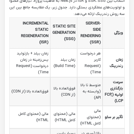
انتخاب بین SSR، SSG و ISR در Next.js به ماهیت پروژه، نیازهای محتوا
و اولویت‌های عملکردی بستگی دارد. جدول زیر، یک مقایسه جامع بین این
سه روش رندرینگ ارائه می‌دهد:
INCREMENTAL
SERVER-
STATIC SITE
STATIC
SIDE
ویژگی
GENERATION
REGENERATION
RENDERING
(SSG)
(ISR)
(SSR)
هر درخواست
زمان بیلد + بازتولید
زمان
کاربر
زمان بیلد
پس‌زمینه در زمان
رندرینگ
(Request
(Build Time)
درخواست (Request
Time)
Time)
سرعت
متوسط تا بالا
بارگذاری
فوق‌العاده بالا
(وابسته به
فوق‌العاده بالا (از CDN)
اولیه (FCP,
(از CDN)
API)
LCP)
عالی
عالی (محتوای
عالی (محتوای کامل
تأثیر بر سئو
(محتوای
کامل HTML)
HTML)
کامل HTML)
بالا (سرور در
بسیار پایین