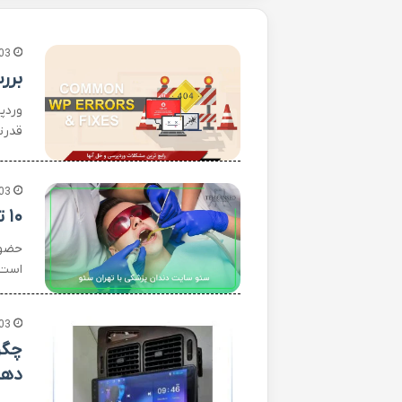
03
برر
قدرت
03
۱۰ تکنیک طلایی برای بهبود سئو سایت کلینیک دندانپزشکی
حضور
است. 
03
چگو
دهی