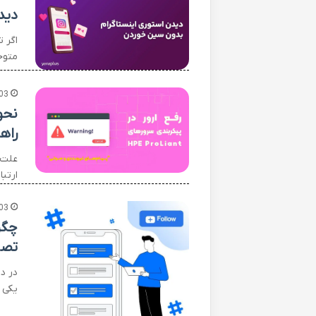
دید
اگر 
متوج
03
راه
ارتباطی
03
چگو
تصو
در د
یکی 