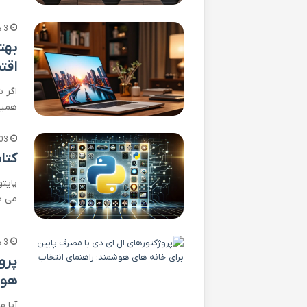
3 هفته پیش
بهت
اقت
اگر 
همیش
03
کتا
پایت
می د
3 هفته پیش
پرو
هوش