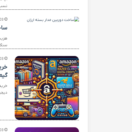
نسبت
03
ساخ
هزین
سنگی
03
خری
گیم
خرید
دیجی
03