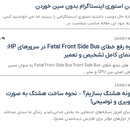
ن استوری اینستاگرام بدون سین خوردن
تابه حال دوست داشتید استوری اینستاگرامی را ببینید اما نمی خواستید کسی
ه شود این مقاله مناسب شماست. در…
0
26/08/14
نحوه رفع خطای Fatal Front Side Bus در سرورهای HP؛
نمای کامل تشخیص و تعمیر
علت های شایع خطای Fatal Front Side Bus Front Side Bus به عنوان مسیر
 اصلی بین CPU و سایر…
24/08/14
نه هشتگ بسازیم؟ – نحوه ساخت هشتگ به صورت
یری و توضیحی!
نیای امروز شبکه‌های اجتماعی به بخش جدایی‌ناپذیر زندگی ما تبدیل شده‌اند.
از ابزارهای مؤثر برای افزایش دیده‌شدن محتوا…