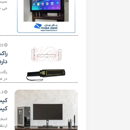
سیست
می ش
03
راک
دارد
راکت
در م
3 هفته پیش
کیس
کیس
انتخ
ارتق