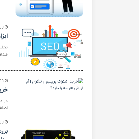
03
ابز
تحلی
هدفم
03
خرید
در دن
اضاف
03