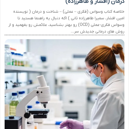
درمان (افشار و طاهرزاده)
خلاصه کتاب وسواس (فکری – عملی) – شناخت و درمان ( نویسنده
امین افشار، سمیرا طاهرزاده ثانی ) اگه دنبال یه راهنما هستید تا
وسواس فکری-عملی (OCD) رو بهتر بشناسید، علائمش رو بفهمید و از
روش های درمانی جدیدش سر…