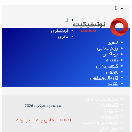
تغییر
پوسته
منو
گردشگری
باتری
لاغری
رژیم غذایی
بوتاکس
تغذیه
کاهش وزن
جراحی
تزریق بوتاکس
کتاب
مجله نوتیفیکیت
تکنولوژی
مجله نوتیفیکیت 2026
پزشکی
اقتصادی
dmca
تماس با ما
درباره ما
گردشگری و اقامتی
بین الملل