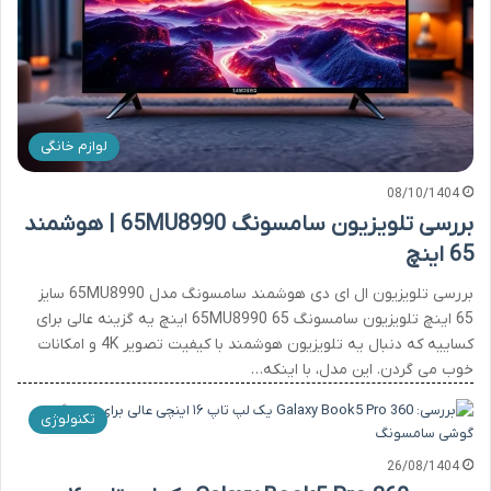
لوازم خانگی
08/10/1404
بررسی تلویزیون سامسونگ 65MU8990 | هوشمند
65 اینچ
بررسی تلویزیون ال ای دی هوشمند سامسونگ مدل 65MU8990 سایز
65 اینچ تلویزیون سامسونگ 65MU8990 65 اینچ یه گزینه عالی برای
کساییه که دنبال یه تلویزیون هوشمند با کیفیت تصویر 4K و امکانات
خوب می گردن. این مدل، با اینکه…
تکنولوژی
26/08/1404